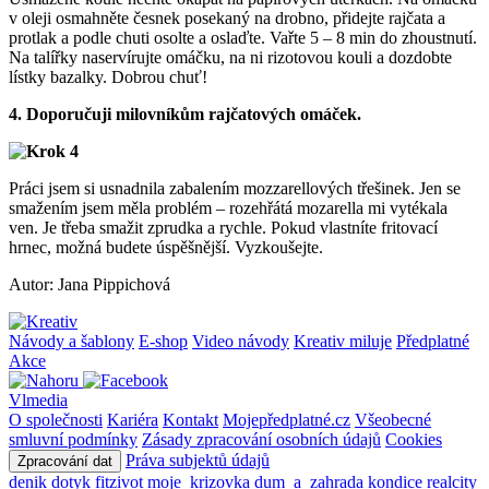
v oleji osmahněte česnek posekaný na drobno, přidejte rajčata a
protlak a podle chuti osolte a oslaďte. Vařte 5 – 8 min do zhoustnutí.
Na talířky naservírujte omáčku, na ni rizotovou kouli a dozdobte
lístky bazalky. Dobrou chuť!
4. Doporučuji milovníkům rajčatových omáček.
Práci jsem si usnadnila zabalením mozzarellových třešinek. Jen se
smažením jsem měla problém – rozehřátá mozarella mi vytékala
ven. Je třeba smažit zprudka a rychle. Pokud vlastníte fritovací
hrnec, možná budete úspěšnější. Vyzkoušejte.
Autor: Jana Pippichová
Návody a šablony
E-shop
Video návody
Kreativ miluje
Předplatné
Akce
Vlmedia
O společnosti
Kariéra
Kontakt
Mojepředplatné.cz
Všeobecné
smluvní podmínky
Zásady zpracování osobních údajů
Cookies
Práva subjektů údajů
Zpracování dat
denik
dotyk
fitzivot
moje_krizovka
dum_a_zahrada
kondice
realcity