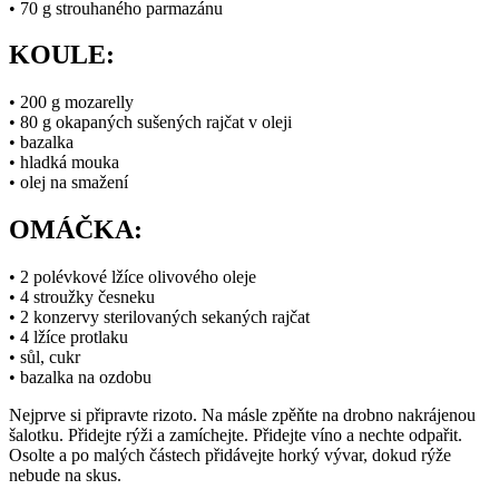
• 70 g strouhaného parmazánu
KOULE:
• 200 g mozarelly
• 80 g okapaných sušených rajčat v oleji
• bazalka
• hladká mouka
• olej na smažení
OMÁČKA:
• 2 polévkové lžíce olivového oleje
• 4 stroužky česneku
• 2 konzervy sterilovaných sekaných rajčat
• 4 lžíce protlaku
• sůl, cukr
• bazalka na ozdobu
Nejprve si připravte rizoto. Na másle zpěňte na drobno nakrájenou
šalotku. Přidejte rýži a zamíchejte. Přidejte víno a nechte odpařit.
Osolte a po malých částech přidávejte horký vývar, dokud rýže
nebude na skus.