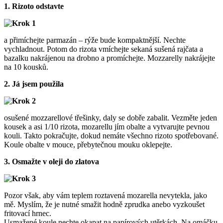
1. Rizoto odstavte
a přimíchejte parmazán – rýže bude kompaktnější. Nechte
vychladnout. Potom do rizota vmíchejte sekaná sušená rajčata a
bazalku nakrájenou na drobno a promíchejte. Mozzarelly nakrájejte
na 10 kousků.
2. Já jsem použila
osušené mozzarellové třešinky, daly se dobře zabalit. Vezměte jeden
kousek a asi 1/10 rizota, mozarellu jím obalte a vytvarujte pevnou
kouli. Takto pokračujte, dokud nemáte všechno rizoto spotřebované.
Koule obalte v mouce, přebytečnou mouku oklepejte.
3. Osmažte v oleji do zlatova
Pozor však, aby vám teplem roztavená mozarella nevytekla, jako
mě. Myslím, že je nutné smažit hodně zprudka anebo vyzkoušet
fritovací hrnec.
Usmažené koule nechte okapat na papírových utěrkách. Na omáčku