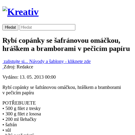
Rybí copánky se šafránovou omáčkou,
hráškem a bramborami v pečicím papíru
zalistujte si...
Návody a šablony -
kliknete zde
Zdroj: Redakce
Vydáno: 13. 05. 2013 00:00
Rybí copánky se šafránovou omáčkou, hráškem a bramborami
v pečicím papíru
POTŘEBUJETE
• 500 g filet z tresky
• 300 g filet z lososa
• 200 ml šlehačky
• šafrán
• sůl