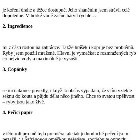
je koření drahé a těžce dostupné. Jeho sháněním jsem strávil celé
dopoledne. V horké vodě začne barvit rychle…
2. Ingredience
mi z části rostou na zahrádce. Takže hrášek i kopr je bez problémů.
Ryby jsem použil mražené. Hlavní je vymačkat z rozmražených ryb
co nejvíc vody a maximálně je vysušit.
3. Copánky
se mi nakonec povedly, i když to občas vypadalo, že s tím vztekle
seknu do kouta a půjdu dělat něco jiného. Chce to svatou trpělivost
– ryby jsou jako živé.
4. Pečicí papír
v této roli pro mě byla premiéra, ale tak jednoduché pečení jsem
nezažil. :-) Šafránovou omáčkou nešetřete, spotřebujte opravdu