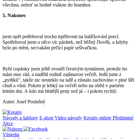
všechnu, neboť se hodně vsákne do brambor.
5. Nakonec
jsem opět potřeboval trochu trpělivosti na balíčkování porcí.
Spotřeboval jsem o něco víc párátek, než běžný člověk, a kdyby
bylo po mém, secvakám pečicí papír sešívačkou.
Rybí copánky jsem ještě ovoněl čerstvým tymiánem, protože ho
mám moc rád, a nadělil rodině zajímavou večeři. Jedli jsme z
„pytlíků", takže nic neuteklo na talíř a zůstalo zachováno v plné šíři
chutí a vůní. Pokrm je lehký na večeři nebo na oběd v parném
letním dni. A kdo má hbitější prsty než já – i pokrm rychlý.
Autor: Josef Poslušný
Návody a šablony
E-shop
Video návody
Kreativ miluje
Předplatné
Akce
Vlmedia