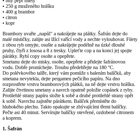
• bílý pepř mletý
• 250 g mraženého hrášku
• 400 g brambor
• citron
• kopr
Brambory uvařte „napůl" a nakrájejte na plátky. Šafrán dejte do
malé mističky, zalijte asi lžící vařící vody a nechte vylouhovat. Filety
z obou ryb omyjte, osušte a nakrájejte podélně na úzké dlouhé
pruhy, čtyři z lososa a 8 z tresky. Upleťte cop a na konci jej spojte
párátky. Rybí copy osolte a opepřete.
Smetanu dejte do misky, osolte, opepřete a přidejte šafránovou
vodu. Dobře promíchejte. Troubu předehřejte na 180 °C.
Do polévkového talíře, který vám pomůže s balením balíčků, aby
smetana nevytekla, dejte pergamen pečicího papíru. Na dno
rozprostřete vrstvu bramborových plátků, na ně dejte vrstvu hrášku.
Zalijte čtvrtinou smetany a navrch opatrně položte copánek z ryby.
Protilehlé strany papíru složte k sobě a druhé protilehlé strany opět
k sobě. Navrchu zajistěte párátkem. Balíček přemístěte do
hlubokého plechu. Takto opakujte se zbývajícími třemi balíčky.
Pečte asi 40 minut. Servírujte balíčky otevřené, ozdobené citronem
a koprem.
1. Šafrán