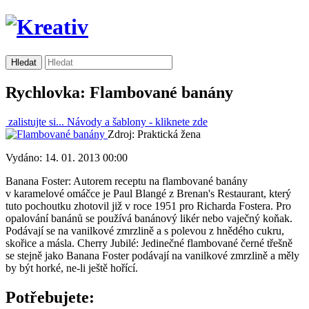
Rychlovka: Flambované banány
zalistujte si...
Návody a šablony -
kliknete zde
Zdroj: Praktická žena
Vydáno: 14. 01. 2013 00:00
Banana Foster: Autorem receptu na flambované banány
v karamelové omáčce je Paul Blangé z Brenan's Restaurant, který
tuto pochoutku zhotovil již v roce 1951 pro Richarda Fostera. Pro
opalování banánů se používá banánový likér nebo vaječný koňak.
Podávají se na vanilkové zmrzlině a s polevou z hnědého cukru,
skořice a másla. Cherry Jubilé: Jedinečné flambované černé třešně
se stejně jako Banana Foster podávají na vanilkové zmrzlině a měly
by být horké, ne-li ještě hořící.
Potřebujete: