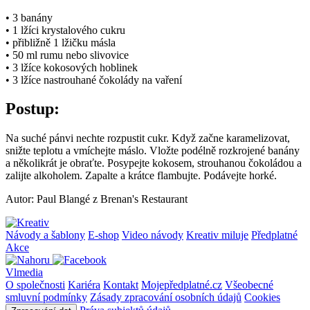
• 3 banány
• 1 lžíci krystalového cukru
• přibližně 1 lžičku másla
• 50 ml rumu nebo slivovice
• 3 lžíce kokosových hoblinek
• 3 lžíce nastrouhané čokolády na vaření
Postup:
Na suché pánvi nechte rozpustit cukr. Když začne karamelizovat,
snižte teplotu a vmíchejte máslo. Vložte podélně rozkrojené banány
a několikrát je obraťte. Posypejte kokosem, strouhanou čokoládou a
zalijte alkoholem. Zapalte a krátce flambujte. Podávejte horké.
Autor: Paul Blangé z Brenan's Restaurant
Návody a šablony
E-shop
Video návody
Kreativ miluje
Předplatné
Akce
Vlmedia
O společnosti
Kariéra
Kontakt
Mojepředplatné.cz
Všeobecné
smluvní podmínky
Zásady zpracování osobních údajů
Cookies