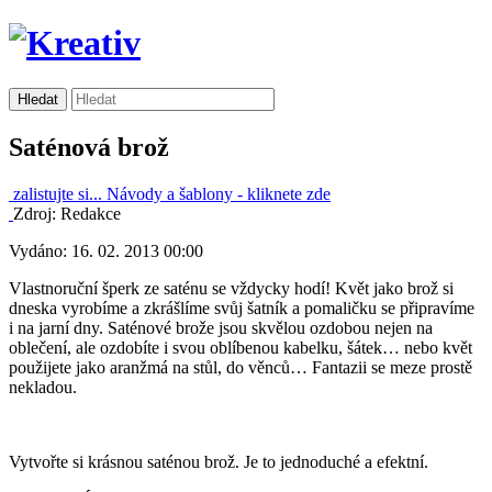
Saténová brož
zalistujte si...
Návody a šablony -
kliknete zde
Zdroj: Redakce
Vydáno: 16. 02. 2013 00:00
Vlastnoruční šperk ze saténu se vždycky hodí! Květ jako brož si
dneska vyrobíme a zkrášlíme svůj šatník a pomaličku se připravíme
i na jarní dny. Saténové brože jsou skvělou ozdobou nejen na
oblečení, ale ozdobíte i svou oblíbenou kabelku, šátek… nebo květ
použijete jako aranžmá na stůl, do věnců… Fantazii se meze prostě
nekladou.
Vytvořte si krásnou saténou brož. Je to jednoduché a efektní.