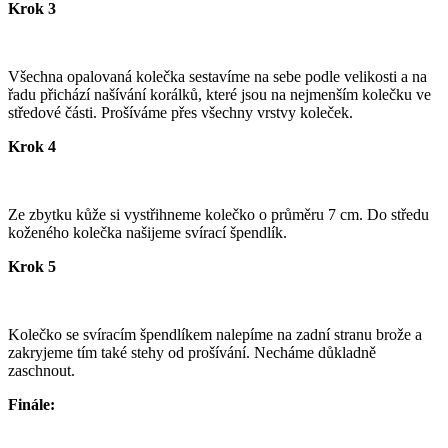
Krok 3
Všechna opalovaná kolečka sestavíme na sebe podle velikosti a na
řadu přichází našívání korálků, které jsou na nejmenším kolečku ve
středové části. Prošíváme přes všechny vrstvy koleček.
Krok 4
Ze zbytku kůže si vystřihneme kolečko o průměru 7 cm. Do středu
koženého kolečka našijeme svírací špendlík.
Krok 5
Kolečko se svíracím špendlíkem nalepíme na zadní stranu brože a
zakryjeme tím také stehy od prošívání. Necháme důkladně
zaschnout.
Finále: