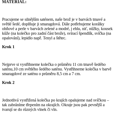
MATERIÁL:
Pracujeme se silnějším saténem, naše brož je v barvách tmavé a
světlé šedé, doplňuje ji smaragdová. Dále potřebujeme korálky
ohňové a perle v barvách zelené a modré, j ehlu, niť, nůžky, kousek
kůže (na kolečko pro zadní část brože), svírací špendlík, svíčka (na
opalování), lepidlo např. Tenyl a štětec.
Krok 1
Nejprve si vystřihneme kolečka o průměru 11 cm tmavě šedého
saténu,10 cm světlého šedého saténu. Vystřihneme kolečka v barvě
smaragdové ze saténu o průměru 8,5 cm a 7 cm.
Krok 2
Jednotlivá vystřižená kolečka po krajích opalujeme nad svíčkou –
tak zabráníme třepením na okrajích. Okraje jsou pak pevnější a
tvarují se do různých vlnek či vln.