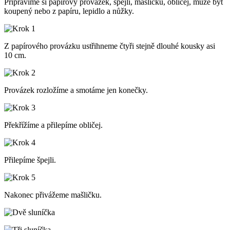
Připravíme si papírový provázek, špejli, mašličku, obličej, může být
koupený nebo z papíru, lepidlo a nůžky.
Z papírového provázku ustřihneme čtyři stejně dlouhé kousky asi
10 cm.
Provázek rozložíme a smotáme jen konečky.
Překřížíme a přilepíme obličej.
Přilepíme špejli.
Nakonec přivážeme mašličku.