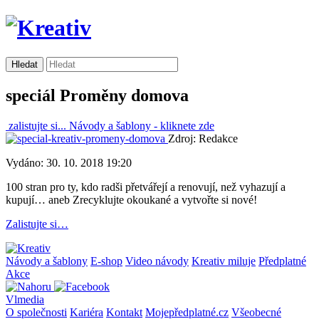
speciál Proměny domova
zalistujte si...
Návody a šablony -
kliknete zde
Zdroj: Redakce
Vydáno: 30. 10. 2018 19:20
100 stran pro ty, kdo radši přetvářejí a renovují, než vyhazují a
kupují… aneb Zrecyklujte okoukané a vytvořte si nové!
Zalistujte si…
Návody a šablony
E-shop
Video návody
Kreativ miluje
Předplatné
Akce
Vlmedia
O společnosti
Kariéra
Kontakt
Mojepředplatné.cz
Všeobecné