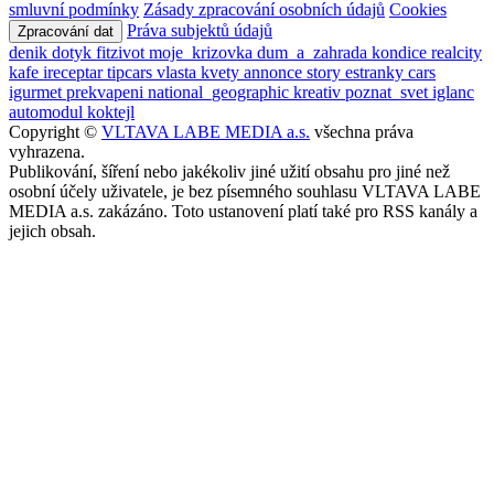
smluvní podmínky
Zásady zpracování osobních údajů
Cookies
Práva subjektů údajů
Zpracování dat
denik
dotyk
fitzivot
moje_krizovka
dum_a_zahrada
kondice
realcity
kafe
ireceptar
tipcars
vlasta
kvety
annonce
story
estranky
cars
igurmet
prekvapeni
national_geographic
kreativ
poznat_svet
iglanc
automodul
koktejl
Copyright ©
VLTAVA LABE MEDIA a.s.
všechna práva
vyhrazena.
Publikování, šíření nebo jakékoliv jiné užití obsahu pro jiné než
osobní účely uživatele, je bez písemného souhlasu VLTAVA LABE
MEDIA a.s. zakázáno. Toto ustanovení platí také pro RSS kanály a
jejich obsah.