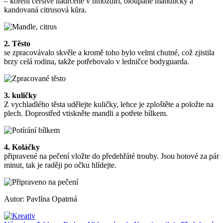
– koření čerstvě nadrcené v hmoždíři, oloupané mandličky a
kandovaná citrusová kůra.
2. Těsto
se zpracovávalo skvěle a kromě toho bylo velmi chutné, což zjistila
brzy celá rodina, takže potřebovalo v ledničce bodyguarda.
3. kuličky
Z vychladlého těsta udělejte kuličky, lehce je zploštěte a položte na
plech. Doprostřed vtiskněte mandli a potřete bílkem.
4. Koláčky
připravené na pečení vložte do předehřáté trouby. Jsou hotové za pár
minut, tak je raději po očku hlídejte.
Autor: Pavlína Opatrná