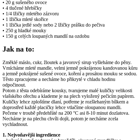
• 20 g sušeného ovoce
• 4 tlučené hřebíčky
• 1/4 lžičky mletého zázvoru
• 1 lžička mleté skořice
• 1 lžička jedlé sody nebo 2 lžičky prášku do pečiva
• 250 g hladké mouky
• 150 g celých loupaných mandlí na ozdobu
Jak na to:
Změklé máslo, cukr, žloutek a javorový sirup vyšleháme do pěny.
Vmícháme mleté mandle, velmi jemně pokrájenou kandovanou kůru
a jemně pokrájené sušené ovoce, koření a prosátou mouku se sodou.
Těsto zpracujeme a necháme ho přikryté v chladu hodinu
odpočinout.
Potom z těsta odebíráme kousky, tvarujeme malé kuličky velikosti
vlašského ořechu a klademe je na plech vyložený pečicím papírem.
Kuličky lehce zploštíme dlaní, potřeme je rozšlehaným bílkem a
doprostřed každé placičky lehce vtlačíme oloupanou mandli.
Pečeme v troubě předehřáté na 200 °C asi 8-10 minut dozlatova.
Necháme je na plechu chvíli dojít, potom je necháme zcela
vychladnout.
1. Nejvoňavější ingredience