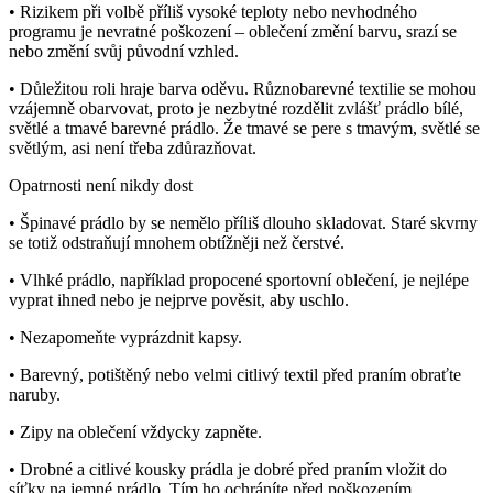
• Rizikem při volbě příliš vysoké teploty nebo nevhodného
programu je nevratné poškození – oblečení změní barvu, srazí se
nebo změní svůj původní vzhled.
• Důležitou roli hraje barva oděvu. Různobarevné textilie se mohou
vzájemně obarvovat, proto je nezbytné rozdělit zvlášť prádlo bílé,
světlé a tmavé barevné prádlo. Že tmavé se pere s tmavým, světlé se
světlým, asi není třeba zdůrazňovat.
Opatrnosti není nikdy dost
• Špinavé prádlo by se nemělo příliš dlouho skladovat. Staré skvrny
se totiž odstraňují mnohem obtížněji než čerstvé.
• Vlhké prádlo, například propocené sportovní oblečení, je nejlépe
vyprat ihned nebo je nejprve pověsit, aby uschlo.
• Nezapomeňte vyprázdnit kapsy.
• Barevný, potištěný nebo velmi citlivý textil před praním obraťte
naruby.
• Zipy na oblečení vždycky zapněte.
• Drobné a citlivé kousky prádla je dobré před praním vložit do
síťky na jemné prádlo. Tím ho ochráníte před poškozením.