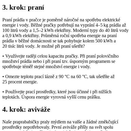
3. krok: praní
Praní prádla v pračce je poměrně náročné na spotřebu elektrické
energie i vody. Běžné pračky potřebují na vyprání 4–5 kg prádla až
100 litrů vody a 1,5–2 kWh elektřiny. Moderní typy do 40 litrů vody
a 0,9 kWh elektřiny. Průměrná roční spotřeba energie na praní
prádla v běžné domácnosti se tak pohybuje kolem 500 kWh a
20 tisíc litrů vody. Je možné při praní ušetřit?
• Využívejte raději celou kapacitu pračky. Při praní polovičního
množství prádla nebo i při praní tzv. úsporným programem se
spotřebuje téměř stejné množství energie i vody.
• Omezte teplotu prací lázně z 90 °C na 60 °C, tak ušetříte až
25 procent energie.
• Používejte prací prostředky, které jsou účinné i při nižších
teplotách. Úspora energie vyrovná vyšší cenu prášku.
4. krok: aviváže
Naše praprababičky praly mýdlem na valše a žádné změkčující
prostředky nepotřebovaly. První aviváže přišly na svět spolu