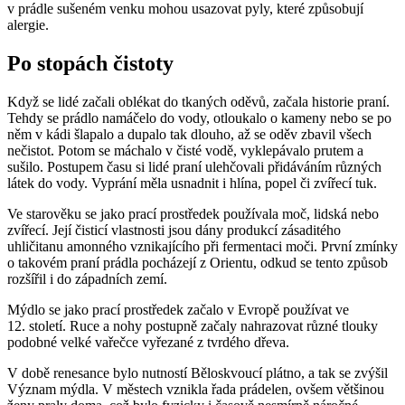
v prádle sušeném venku mohou usazovat pyly, které způsobují
alergie.
Po stopách čistoty
Když se lidé začali oblékat do tkaných oděvů, začala historie praní.
Tehdy se prádlo namáčelo do vody, otloukalo o kameny nebo se po
něm v kádi šlapalo a dupalo tak dlouho, až se oděv zbavil všech
nečistot. Potom se máchalo v čisté vodě, vyklepávalo prutem a
sušilo. Postupem času si lidé praní ulehčovali přidáváním různých
látek do vody. Vyprání měla usnadnit i hlína, popel či zvířecí tuk.
Ve starověku se jako prací prostředek používala moč, lidská nebo
zvířecí. Její čisticí vlastnosti jsou dány produkcí zásaditého
uhličitanu amonného vznikajícího při fermentaci moči. První zmínky
o takovém praní prádla pocházejí z Orientu, odkud se tento způsob
rozšířil i do západních zemí.
Mýdlo se jako prací prostředek začalo v Evropě používat ve
12. století. Ruce a nohy postupně začaly nahrazovat různé tlouky
podobné velké vařečce vyřezané z tvrdého dřeva.
V době renesance bylo nutností Běloskvoucí plátno, a tak se zvýšil
Význam mýdla. V městech vznikla řada prádelen, ovšem většinou