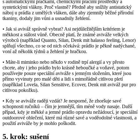
s automatickými pračkami, chemickými pracími prostředky a
syntetickými vlákny. Proč vlastně? Předně aby snížily antistatický
náboj u prádla z umělých vláken, dále aby zjemnily běžné přírodní
tkaniny, dodaly jim vůni a usnadnily žehlení.
• Jak si aviváž správně vybrat? Asi nejdůležitějším kritériem je
měkkost a stálost vůně. Obecně platí, že známé aviváže velkých
výrobců (například Quanto, Silan, Denk mit halasso feeling, Lenor)
splňují všechno, co se od nich očekává: prádlo je pěkně nadýchané,
voní až několik týdnů a žehlení je hračkou.
• Máte-li miminko nebo někdo v rodině trpí alergií a vy přesto
chcete, aby i jeho prádlo bylo krásně heboučké a voňavé, potom
používejte pouze speciální aviváže s jemným složením, které jsou
přímo vyvinuty pro malé děti a lidi s mimořádně citlivou pletí
(například Lovela, Silan Sensitive, Ecover, Denk mit aviváž pur pro
citlivou pokožku).
• Kdy se aviváže raději vzdát? Je nesporné, že zhoršuje savé
schopnosti ručníků – čím je jemnější, tím méně vody nasaje. Další
případ, kdy je měkké a jemné prádlo opravdu nežádoucí, je speciální
outdoorové oblečení, které má různé savé a voděodolné vlastnosti, a
použití aviváže by je mohlo poškodit.
5. krok: sušení