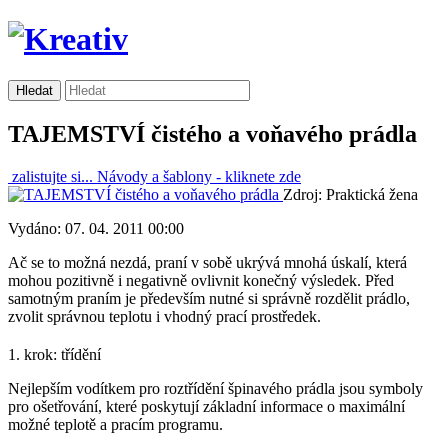
TAJEMSTVÍ čistého a voňavého prádla
zalistujte si...
Návody a šablony -
kliknete zde
Zdroj: Praktická žena
Vydáno: 07. 04. 2011 00:00
Ač se to možná nezdá, praní v sobě ukrývá mnohá úskalí, která
mohou pozitivně i negativně ovlivnit konečný výsledek. Před
samotným praním je především nutné si správně rozdělit prádlo,
zvolit správnou teplotu i vhodný prací prostředek.
1. krok: třídění
Nejlepším vodítkem pro roztřídění špinavého prádla jsou symboly
pro ošetřování, které poskytují základní informace o maximální
možné teplotě a pracím programu.