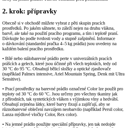
2. krok: přípravky
Obecně si v obchodě můžete vybrat z pěti skupin pracích
prostředků. Po jakém sáhnete, to záleží nejen na druhu vlákna,
barvě, ale také na použití pracího programu, a tím i teplotě praní.
Dávkujte ho podle tvrdosti vody a stupně zašpinění. Informace
o dávkování (standardní pračka 4–5 kg prádla) jsou uvedeny na
každém balení pracího prostředku.
• Bílé nebo stálobarevné prádlo perte v univerzálních pracích
prášcích a gelech, které jsou účinné při všech teplotách, tedy od
30 °C do 95 °C. Obsahují bělicí složky a optické zjasňovače
(například Palmex intensive, Ariel Mountain Spring, Denk mit Ultra
Sensitive).
• Prací prostředky na barevné prádlo označené Color lze použít pro
teploty od 30 °C do 60 °C. Jsou určeny pro všechny tkaniny jak
z přírodních, tak syntetických vláken s výjimkou vlny a hedvábí.
Obsahují zejména látky, které barvy fixují a zajišťují, aby se
různobarevné oblečení navzájem neobarvilo (například Persil color,
Lanza mýdlové vločky Color, Rex color).
• Na jemné prádlo použijte speciální přípravky, jen tak nedojde