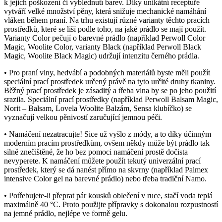
k jejich poškození či vyblednutí barev. Díky unikátní receptuře
vytváří velké množství pěny, která snižuje mechanické namáhání
vláken během praní. Na trhu existují různé varianty těchto pracích
prostředků, které se liší podle toho, na jaké prádlo se mají použít.
Varianty Color pečují o barevné prádlo (například Perwoll Color
Magic, Woolite Color, varianty Black (například Perwoll Black
Magic, Woolite Black Magic) udržují intenzitu černého prádla.
• Pro praní vlny, hedvábí a podobných materiálů byste měli použít
speciální prací prostředek určený právě na tyto určité druhy tkaniny.
Běžný prací prostředek je zásaditý a třeba vlna by se po jeho použití
srazila. Speciální prací prostředky (například Perwoll Balsam Magic,
Norit – Balsam, Lovela Woolite Balzám, Sensa klubíčko) se
vyznačují velkou pěnivostí zaručující jemnou péči.
• Namáčení nezatracujte! Sice už vyšlo z módy, a to díky účinným
moderním pracím prostředkům, ovšem někdy může být prádlo tak
silně znečištěné, že ho bez pomoci namáčení prostě dočista
nevyperete. K namáčení můžete použít tekutý univerzální prací
prostředek, který se dá nanést přímo na skvrny (například Palmex
intensive Color gel na barevné prádlo) nebo třeba tradiční Namo.
• Potřebujete-li přeprat pár kousků oblečení v ruce, stačí voda teplá
maximálně 40 °C. Proto použijte přípravky s dokonalou rozpustností
na jemné prádlo, nejlépe ve formě gelu.