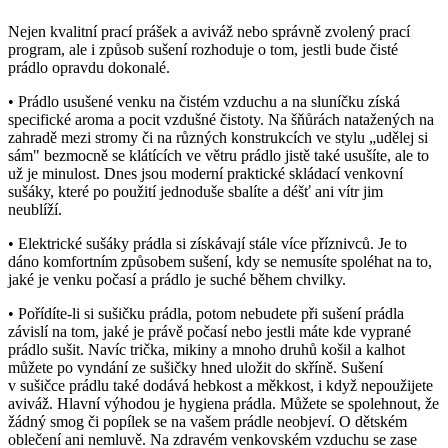
Nejen kvalitní prací prášek a aviváž nebo správně zvolený prací
program, ale i způsob sušení rozhoduje o tom, jestli bude čisté
prádlo opravdu dokonalé.
• Prádlo usušené venku na čistém vzduchu a na sluníčku získá
specifické aroma a pocit vzdušné čistoty. Na šňůrách natažených na
zahradě mezi stromy či na různých konstrukcích ve stylu „udělej si
sám" bezmocně se klátících ve větru prádlo jistě také usušíte, ale to
už je minulost. Dnes jsou moderní praktické skládací venkovní
sušáky, které po použití jednoduše sbalíte a déšť ani vítr jim
neublíží.
• Elektrické sušáky prádla si získávají stále více příznivců. Je to
dáno komfortním způsobem sušení, kdy se nemusíte spoléhat na to,
jaké je venku počasí a prádlo je suché během chvilky.
• Pořídíte-li si sušičku prádla, potom nebudete při sušení prádla
závislí na tom, jaké je právě počasí nebo jestli máte kde vyprané
prádlo sušit. Navíc trička, mikiny a mnoho druhů košil a kalhot
můžete po vyndání ze sušičky hned uložit do skříně. Sušení
v sušičce prádlu také dodává hebkost a měkkost, i když nepoužijete
aviváž. Hlavní výhodou je hygiena prádla. Můžete se spolehnout, že
žádný smog či popílek se na vašem prádle neobjeví. O dětském
oblečení ani nemluvě. Na zdravém venkovském vzduchu se zase