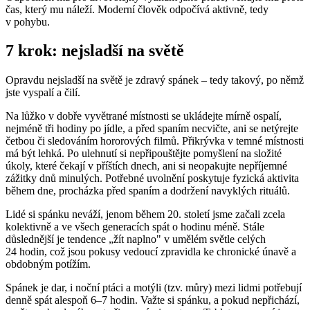
čas, který mu náleží. Moderní člověk odpočívá aktivně, tedy
v pohybu.
7 krok: nejsladší na světě
Opravdu nejsladší na světě je zdravý spánek – tedy takový, po němž
jste vyspalí a čilí.
Na lůžko v dobře vyvětrané místnosti se ukládejte mírně ospalí,
nejméně tři hodiny po jídle, a před spaním necvičte, ani se netýrejte
četbou či sledováním hororových filmů. Přikrývka v temné místnosti
má být lehká. Po ulehnutí si nepřipouštějte pomyšlení na složité
úkoly, které čekají v příštích dnech, ani si neopakujte nepříjemné
zážitky dnů minulých. Potřebné uvolnění poskytuje fyzická aktivita
během dne, procházka před spaním a dodržení navyklých rituálů.
Lidé si spánku neváží, jenom během 20. století jsme začali zcela
kolektivně a ve všech generacích spát o hodinu méně. Stále
důslednější je tendence „žít naplno" v umělém světle celých
24 hodin, což jsou pokusy vedoucí zpravidla ke chronické únavě a
obdobným potížím.
Spánek je dar, i noční ptáci a motýli (tzv. můry) mezi lidmi potřebují
denně spát alespoň 6–7 hodin. Važte si spánku, a pokud nepřichází,