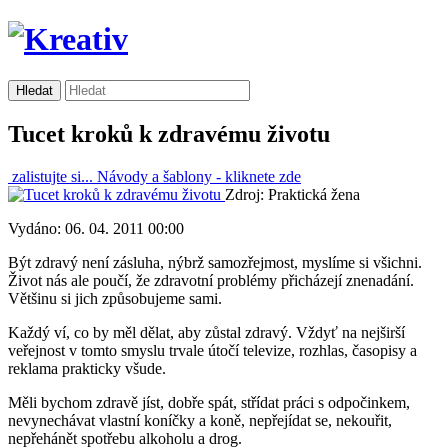
Tucet kroků k zdravému životu
zalistujte si...
Návody a šablony -
kliknete zde
Zdroj: Praktická žena
Vydáno: 06. 04. 2011 00:00
Být zdravý není zásluha, nýbrž samozřejmost, myslíme si všichni.
Život nás ale poučí, že zdravotní problémy přicházejí znenadání.
Většinu si jich způsobujeme sami.
Každý ví, co by měl dělat, aby zůstal zdravý. Vždyť na nejširší
veřejnost v tomto smyslu trvale útočí televize, rozhlas, časopisy a
reklama prakticky všude.
Měli bychom zdravě jíst, dobře spát, střídat práci s odpočinkem,
nevynechávat vlastní koníčky a koně, nepřejídat se, nekouřit,
nepřehánět spotřebu alkoholu a drog.