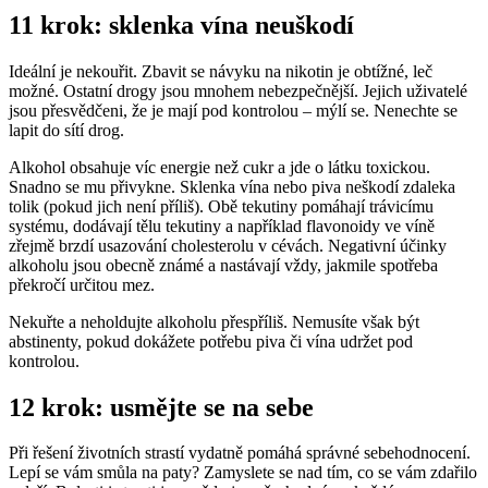
11 krok: sklenka vína neuškodí
Ideální je nekouřit. Zbavit se návyku na nikotin je obtížné, leč
možné. Ostatní drogy jsou mnohem nebezpečnější. Jejich uživatelé
jsou přesvědčeni, že je mají pod kontrolou – mýlí se. Nenechte se
lapit do sítí drog.
Alkohol obsahuje víc energie než cukr a jde o látku toxickou.
Snadno se mu přivykne. Sklenka vína nebo piva neškodí zdaleka
tolik (pokud jich není příliš). Obě tekutiny pomáhají trávicímu
systému, dodávají tělu tekutiny a například flavonoidy ve víně
zřejmě brzdí usazování cholesterolu v cévách. Negativní účinky
alkoholu jsou obecně známé a nastávají vždy, jakmile spotřeba
překročí určitou mez.
Nekuřte a neholdujte alkoholu přespříliš. Nemusíte však být
abstinenty, pokud dokážete potřebu piva či vína udržet pod
kontrolou.
12 krok: usmějte se na sebe
Při řešení životních strastí vydatně pomáhá správné sebehodnocení.
Lepí se vám smůla na paty? Zamyslete se nad tím, co se vám zdařilo