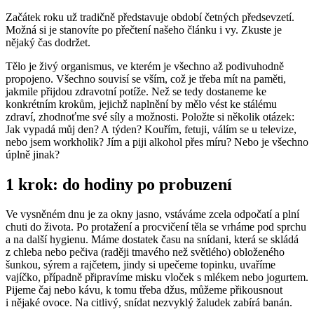
Začátek roku už tradičně představuje období četných předsevzetí.
Možná si je stanovíte po přečtení našeho článku i vy. Zkuste je
nějaký čas dodržet.
Tělo je živý organismus, ve kterém je všechno až podivuhodně
propojeno. Všechno souvisí se vším, což je třeba mít na paměti,
jakmile přijdou zdravotní potíže. Než se tedy dostaneme ke
konkrétním krokům, jejichž naplnění by mělo vést ke stálému
zdraví, zhodnoťme své síly a možnosti. Položte si několik otázek:
Jak vypadá můj den? A týden? Kouřím, fetuji, válím se u televize,
nebo jsem workholik? Jím a piji alkohol přes míru? Nebo je všechno
úplně jinak?
1 krok: do hodiny po probuzení
Ve vysněném dnu je za okny jasno, vstáváme zcela odpočatí a plní
chuti do života. Po protažení a procvičení těla se vrháme pod sprchu
a na další hygienu. Máme dostatek času na snídani, která se skládá
z chleba nebo pečiva (raději tmavého než světlého) obloženého
šunkou, sýrem a rajčetem, jindy si upečeme topinku, uvaříme
vajíčko, případně připravíme misku vloček s mlékem nebo jogurtem.
Pijeme čaj nebo kávu, k tomu třeba džus, můžeme přikousnout
i nějaké ovoce. Na citlivý, snídat nezvyklý žaludek zabírá banán.