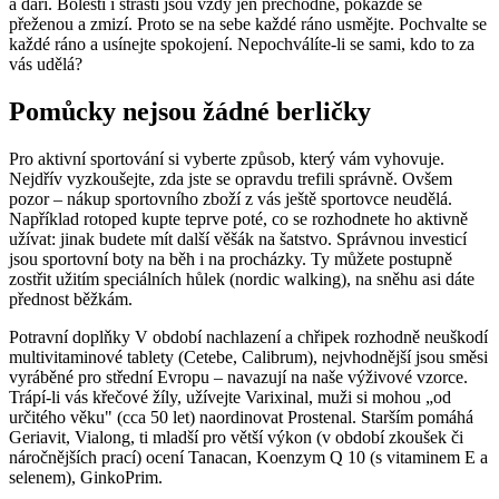
a daří. Bolesti i strasti jsou vždy jen přechodné, pokaždé se
přeženou a zmizí. Proto se na sebe každé ráno usmějte. Pochvalte se
každé ráno a usínejte spokojení. Nepochválíte-li se sami, kdo to za
vás udělá?
Pomůcky nejsou žádné berličky
Pro aktivní sportování si vyberte způsob, který vám vyhovuje.
Nejdřív vyzkoušejte, zda jste se opravdu trefili správně. Ovšem
pozor – nákup sportovního zboží z vás ještě sportovce neudělá.
Například rotoped kupte teprve poté, co se rozhodnete ho aktivně
užívat: jinak budete mít další věšák na šatstvo. Správnou investicí
jsou sportovní boty na běh i na procházky. Ty můžete postupně
zostřit užitím speciálních hůlek (nordic walking), na sněhu asi dáte
přednost běžkám.
Potravní doplňky V období nachlazení a chřipek rozhodně neuškodí
multivitaminové tablety (Cetebe, Calibrum), nejvhodnější jsou směsi
vyráběné pro střední Evropu – navazují na naše výživové vzorce.
Trápí-li vás křečové žíly, užívejte Varixinal, muži si mohou „od
určitého věku" (cca 50 let) naordinovat Prostenal. Starším pomáhá
Geriavit, Vialong, ti mladší pro větší výkon (v období zkoušek či
náročnějších prací) ocení Tanacan, Koenzym Q 10 (s vitaminem E a
selenem), GinkoPrim.