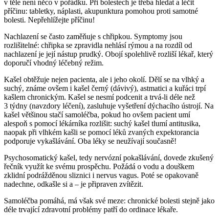
v těle není něco v pořádku. Při bolestech je třeba hledat a léčit
příčinu: tabletky, náplasti, akupunktura pomohou proti samotné
bolesti. Nepřehlížejte příčinu!
Nachlazení se často zaměňuje s chřipkou. Symptomy jsou
rozlišitelné: chřipka se zpravidla nehlásí rýmou a na rozdíl od
nachlazení je její nástup prudký. Obojí spolehlivě rozliší lékař, který
doporučí vhodný léčebný režim.
Kašel obtěžuje nejen pacienta, ale i jeho okolí. Dělí se na vlhký a
suchý, známe ovšem i kašel černý (dávivý), astmatici a kuřáci trpí
kašlem chronickým. Kašel se nesmí podcenit a trvá-li déle než
3 týdny (navzdory léčení), zasluhuje vyšetření dýchacího ústrojí. Na
kašel většinou stačí samoléčba, pokud ho ovšem pacient umí
alespoň s pomocí lékárníka rozlišit: suchý kašel tlumí antitusika,
naopak při vlhkém kašli se pomocí léků zvaných expektorancia
podporuje vykašlávání. Oba léky se neužívají současně!
Psychosomatický kašel, tedy nervózní pokašlávání, dovede zkušený
řečník využít ke svému prospěchu. Požádá o vodu a douškem
zklidní podrážděnou sliznici i nervus vagus. Poté se opakovaně
nadechne, odkašle si a – je připraven zvítězit.
Samoléčba pomáhá, má však své meze: chronické bolesti stejně jako
déle trvající zdravotní problémy patří do ordinace lékaře.