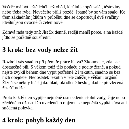
Večeře má být ještě lehčí než oběd, ideální je opět salát, těstoviny
nebo třeba ryba. Nevečeřte příliš pozdě, špatně by se vám spalo. Ke
třem základním jídlům v průběhu dne se doporučují dvě svačiny,
ideální jsou ovocné či zeleninové.
Zdravá rada tedy zní: Jíst 5x denně, raději menší porce, a na každé
jídlo se pořádně soustředit.
3 krok: bez vody nelze žít
Rozbolí vás snadno při přemíře práce hlava? Zkoumejte, zda jste
dostatečně pili. S věkem totiž tělo potlačuje pocity žízně, a pokud
nejste zvyklí během dne vypít potřebné 2 l tekutin, snadno se bez
nich obejdete. Nedostatek tekutin v těle zatěžuje většinu orgánů.
Žízeň se někdy hlásí jako hlad, okřídlené heslo „hlad je převlečená
žízeň" nelže.
Proto každý den vypijte nejméně osm sklenic stolní vody, čaje nebo
zředěného džusu. Do uvedeného objemu se nepočítá vypitá káva ani
snědená polévka.
4 krok: pohyb každý den