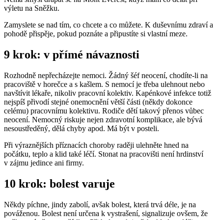
výletu na Sněžku.
Zamyslete se nad tím, co chcete a co můžete. K duševnímu zdraví a
pohodě přispěje, pokud poznáte a připustíte si vlastní meze.
9 krok: v přímé návaznosti
Rozhodně nepřecházejte nemoci. Žádný šéf neocení, chodíte-li na
pracoviště v horečce a s kašlem. S nemocí je třeba ulehnout nebo
navštívit lékaře, nikoliv pracovní kolektiv. Kapénkové infekce totiž
nejspíš přivodí stejné onemocnění větší části (někdy dokonce
celému) pracovnímu kolektivu. Rodiče dětí takový přenos vůbec
neocení. Nemocný riskuje nejen zdravotní komplikace, ale bývá
nesoustředěný, dělá chyby apod. Má být v posteli.
Při výraznějších příznacích choroby raději ulehněte hned na
počátku, teplo a klid také léčí. Stonat na pracovišti není hrdinství
v zájmu jedince ani firmy.
10 krok: bolest varuje
Někdy píchne, jindy zabolí, avšak bolest, která trvá déle, je na
pováženou. Bolest není určena k vystrašení, signalizuje ovšem, že