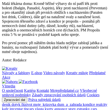
Malá lékárna doma: Kromě běžné výbavy do ní patří lék proti
bolesti (Ibalgin, Panadol, Aspirin), léky proti nachlazení (Preventan)
a pro okamžitý zásah při prvních obtížích s nachlazením (Paralen
hot drink, Coldrex), dále gel na natažené svaly a naražené kosti.
Spojencem tělesného zdraví a kondice je propolis – pomáhá při
nemocech ústní dutiny (afty, dásně, koutky rtů), nachlazení,
angínách a onemocněních horních cest dýchacích. PM Propolis
extra 5 % se prodává v podobě kapek nebo spreje.
Pro první pomoc při náhlém útoku hladu nejlépe zabírají jablka a
banány, na rozhoupaný žaludek platí horký vývar a pomeranče (není
nutné oboje najednou).
Autor: Redakce
Návody a šablony
E-shop
Video návody
Kreativ miluje
Předplatné
Akce
Vlmedia
O společnosti
Kariéra
Kontakt
Mojepředplatné.cz
Všeobecné
smluvní podmínky
Zásady zpracování osobních údajů
Cookies
Práva subjektů údajů
Zpracování dat
denik
dotyk
fitzivot
moje_krizovka
dum_a_zahrada
kondice
realcity
kafe
ireceptar
tipcars
vlasta
kvety
annonce
story
estranky
cars