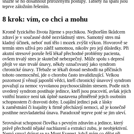
snažte se ho dosáhnout přirozenými postupy. Tablety na spaní jsou
teprve záložním řešením.
8 krok: vím, co chci a mohu
Kromě fyzického života žijeme s psychikou. Nejhorším škůdcem
zdraví je v současné době nezvládnutý stres. Samotný stres má
kladný účinek, neboť nutí tělo i mozek zvýšit výkon. Hovorově se
termín stres užívá pro zátěž samotnou, nikoliv pro její důsledky. Při
akutní stresové poruše řeší lékař přechodné problémy pacienta,
ovšem trvalý stres je skutečně nebezpečný. Může spolu s depresí
přejít ve stav trvalé únavy, někdy označovaný jako syndrom
chronické únavy. Třebaže se lékaři dosud neshodli na příčinách
tohoto onemocnění, jde o chorobu často invalidizující. Velkou
pozornost jí věnují japonští vědci, kteří chronický únavový syndrom
považují za nemoc vyvolanou psychosociálním stresem. Podle nich
uvedený syndrom postihuje jedince, kteří jsou pracovití, avšak jejich
vnitřní hranice není tak úplně nastavena přiměřeně jejich osobním
schopnostem či dravosti doby. Loajální jedinci pak z lásky
k zaměstnání či loajality k firmě přecházejí nemoci, až je konečně
postihne nezvladatelná únava. Paradoxně teprve poté se jim uleví.
Srovnávat schopnost člověka s pevným zdravím a jedince, který
právě přechodil nějaké nachlazení a extrakci zubu, je neobjektivní.
Nemá smysl drápat se na Mont Everest, když mám co dělat při