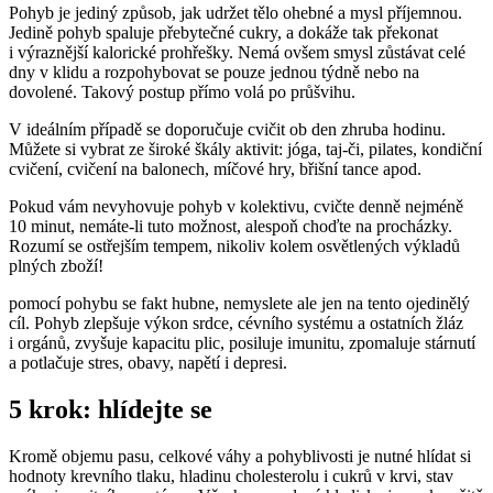
Pohyb je jediný způsob, jak udržet tělo ohebné a mysl příjemnou.
Jedině pohyb spaluje přebytečné cukry, a dokáže tak překonat
i výraznější kalorické prohřešky. Nemá ovšem smysl zůstávat celé
dny v klidu a rozpohybovat se pouze jednou týdně nebo na
dovolené. Takový postup přímo volá po průšvihu.
V ideálním případě se doporučuje cvičit ob den zhruba hodinu.
Můžete si vybrat ze široké škály aktivit: jóga, taj-či, pilates, kondiční
cvičení, cvičení na balonech, míčové hry, břišní tance apod.
Pokud vám nevyhovuje pohyb v kolektivu, cvičte denně nejméně
10 minut, nemáte-li tuto možnost, alespoň choďte na procházky.
Rozumí se ostřejším tempem, nikoliv kolem osvětlených výkladů
plných zboží!
pomocí pohybu se fakt hubne, nemyslete ale jen na tento ojedinělý
cíl. Pohyb zlepšuje výkon srdce, cévního systému a ostatních žláz
i orgánů, zvyšuje kapacitu plic, posiluje imunitu, zpomaluje stárnutí
a potlačuje stres, obavy, napětí i depresi.
5 krok: hlídejte se
Kromě objemu pasu, celkové váhy a pohyblivosti je nutné hlídat si
hodnoty krevního tlaku, hladinu cholesterolu i cukrů v krvi, stav