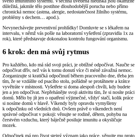
svého imunitního systému. Všechna uvedená hlediska jsou okamžitě
důležitá, jakmile tělo postihne dlouhodobější porucha nebo přímo
chronická nemoc (astma, alergie, nedostatečnost žilního systému,
problémy s dechem… apod.).
Nevynechávejte preventivní prohlídky! Domluvte se s lékařem na
intervalu, v němž vás pošle na laboratorní vyšetření (zpravidla 1x za
rok), které představuje dokonalou kontrolu fungování organismu.
6 krok: den má svůj rytmus
Pro každého, kdo má rád svoji práci, je obtížné odpočívat. Naučte se
odpočívat dřív, než vás k tomu donutí více či méně závažná nemoc.
Zorganizujte si kratičká odpočinutí během pracovního dne, třeba jen
tím, že se vzdálíte od psacího stolu, pořádně se protáhnete a krátce
vyvětráte v místnosti. Vyšetřete si doma alespoň chvíli, kdy budete
jen a jen odpočívat. Nepřehánějte svoji aktivitu tím, že si nosíte práci
domů. Mělo by jít jen o opatření výjimečné, vždyť stačí, kolik práce
si nosíme domů v hlavě. Víkendy byly opravdu vymyšleny
k odpočinku od všedních dnů. Ovšem právě o víkendech není
správné odpočívat v pokoji: věnujte se rodině, dětem, pohybu na
čerstvém vzduchu, který báječně posiluje imunitu a okysličuje
mozek.
Odpočinek má pro život stejný význam jako práce, věnujte mu proto