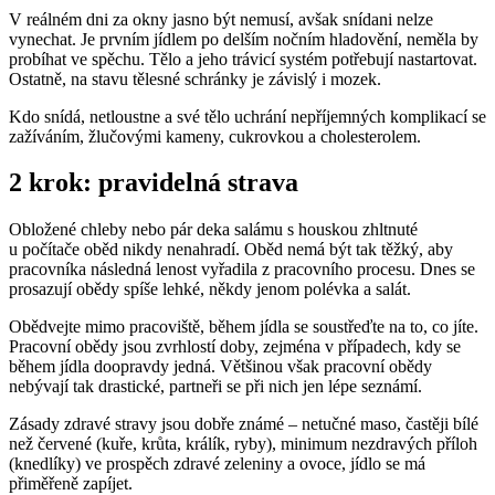
V reálném dni za okny jasno být nemusí, avšak snídani nelze
vynechat. Je prvním jídlem po delším nočním hladovění, neměla by
probíhat ve spěchu. Tělo a jeho trávicí systém potřebují nastartovat.
Ostatně, na stavu tělesné schránky je závislý i mozek.
Kdo snídá, netloustne a své tělo uchrání nepříjemných komplikací se
zažíváním, žlučovými kameny, cukrovkou a cholesterolem.
2 krok: pravidelná strava
Obložené chleby nebo pár deka salámu s houskou zhltnuté
u počítače oběd nikdy nenahradí. Oběd nemá být tak těžký, aby
pracovníka následná lenost vyřadila z pracovního procesu. Dnes se
prosazují obědy spíše lehké, někdy jenom polévka a salát.
Obědvejte mimo pracoviště, během jídla se soustřeďte na to, co jíte.
Pracovní obědy jsou zvrhlostí doby, zejména v případech, kdy se
během jídla doopravdy jedná. Většinou však pracovní obědy
nebývají tak drastické, partneři se při nich jen lépe seznámí.
Zásady zdravé stravy jsou dobře známé – netučné maso, častěji bílé
než červené (kuře, krůta, králík, ryby), minimum nezdravých příloh
(knedlíky) ve prospěch zdravé zeleniny a ovoce, jídlo se má
přiměřeně zapíjet.