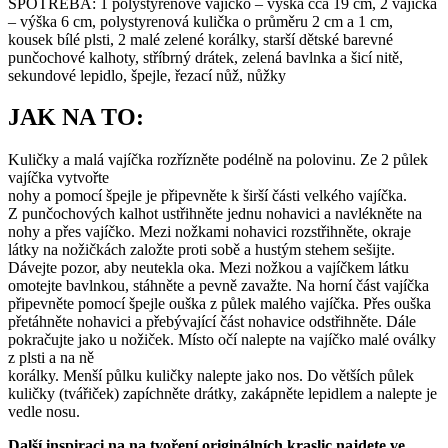
SPOTŘEBA: 1 polystyrenové vajíčko – výška cca 19 cm, 2 vajíčka
– výška 6 cm, polystyrenová kulička o průměru 2 cm a 1 cm,
kousek bílé plsti, 2 malé zelené korálky, starší dětské barevné
punčochové kalhoty, stříbrný drátek, zelená bavlnka a šicí nitě,
sekundové lepidlo, špejle, řezací nůž, nůžky
JAK NA TO:
Kuličky a malá vajíčka rozřízněte podélně na polovinu. Ze 2 půlek
vajíčka vytvořte
nohy a pomocí špejle je připevněte k širší části velkého vajíčka.
Z punčochových kalhot ustřihněte jednu nohavici a navlékněte na
nohy a přes vajíčko. Mezi nožkami nohavici rozstřihněte, okraje
látky na nožičkách založte proti sobě a hustým stehem sešijte.
Dávejte pozor, aby neutekla oka. Mezi nožkou a vajíčkem látku
omotejte bavlnkou, stáhněte a pevně zavažte. Na horní část vajíčka
připevněte pomocí špejle ouška z půlek malého vajíčka. Přes ouška
přetáhněte nohavici a přebývající část nohavice odstřihněte. Dále
pokračujte jako u nožiček. Místo očí nalepte na vajíčko malé oválky
z plsti a na ně
korálky. Menší půlku kuličky nalepte jako nos. Do větších půlek
kuličky (tvářiček) zapíchněte drátky, zakápněte lepidlem a nalepte je
vedle nosu.
Další inspiraci na na tvoření originálních kraslic najdete ve