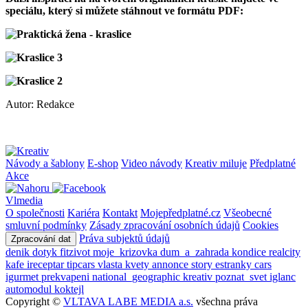
speciálu, který si můžete stáhnout ve formátu PDF:
Autor: Redakce
Návody a šablony
E-shop
Video návody
Kreativ miluje
Předplatné
Akce
Vlmedia
O společnosti
Kariéra
Kontakt
Mojepředplatné.cz
Všeobecné
smluvní podmínky
Zásady zpracování osobních údajů
Cookies
Práva subjektů údajů
Zpracování dat
denik
dotyk
fitzivot
moje_krizovka
dum_a_zahrada
kondice
realcity
kafe
ireceptar
tipcars
vlasta
kvety
annonce
story
estranky
cars
igurmet
prekvapeni
national_geographic
kreativ
poznat_svet
iglanc
automodul
koktejl
Copyright ©
VLTAVA LABE MEDIA a.s.
všechna práva