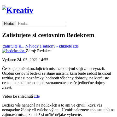
Zalistujete si cestovním Bedekrem
zalistujte si...
Návody a šablony -
kliknete zde
Zdroj: Redakce
Vydáno: 24. 05. 2021 14:55
Česko je plné okouzlujících míst, za kterými stojí za to vyrazit.
Osobní cestovní bedekr se stane místem, kam bude radost tisknout
razítka, psát si poznámky, hodnotit všechny dobroty, na které jste
cestou narazili nebo si jen zaznamenávat vaše jedinečné dojmy
z cest.
Video ke shlédnutí
zde
Bedekr vás nenechá na holičkách a to ani ve chvíli, když vás
nenapadne žádný cíl vašeho výletu. Uvnitř naleznete spoustu tipů na
zajímavá místa, z nichž si určitě nějaké vyberete.