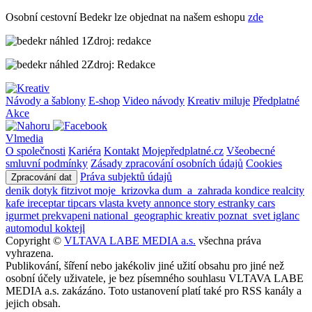
Osobní cestovní Bedekr lze objednat na našem eshopu
zde
Zdroj: redakce
Zdroj: Redakce
Návody a šablony
E-shop
Video návody
Kreativ miluje
Předplatné
Akce
Vlmedia
O společnosti
Kariéra
Kontakt
Mojepředplatné.cz
Všeobecné
smluvní podmínky
Zásady zpracování osobních údajů
Cookies
Práva subjektů údajů
Zpracování dat
denik
dotyk
fitzivot
moje_krizovka
dum_a_zahrada
kondice
realcity
kafe
ireceptar
tipcars
vlasta
kvety
annonce
story
estranky
cars
igurmet
prekvapeni
national_geographic
kreativ
poznat_svet
iglanc
automodul
koktejl
Copyright ©
VLTAVA LABE MEDIA a.s.
všechna práva
vyhrazena.
Publikování, šíření nebo jakékoliv jiné užití obsahu pro jiné než
osobní účely uživatele, je bez písemného souhlasu VLTAVA LABE
MEDIA a.s. zakázáno. Toto ustanovení platí také pro RSS kanály a
jejich obsah.