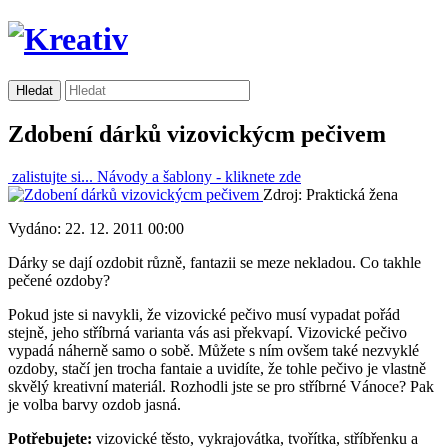
Zdobení dárků vizovickýcm pečivem
zalistujte si...
Návody a šablony -
kliknete zde
Zdroj: Praktická žena
Vydáno: 22. 12. 2011 00:00
Dárky se dají ozdobit různě, fantazii se meze nekladou. Co takhle
pečené ozdoby?
Pokud jste si navykli, že vizovické pečivo musí vypadat pořád
stejně, jeho stříbrná varianta vás asi překvapí. Vizovické pečivo
vypadá náherně samo o sobě. Můžete s ním ovšem také nezvyklé
ozdoby, stačí jen trocha fantaie a uvidíte, že tohle pečivo je vlastně
skvělý kreativní materiál. Rozhodli jste se pro stříbrné Vánoce? Pak
je volba barvy ozdob jasná.
Potřebujete:
vizovické těsto, vykrajovátka, tvořítka, stříbřenku a