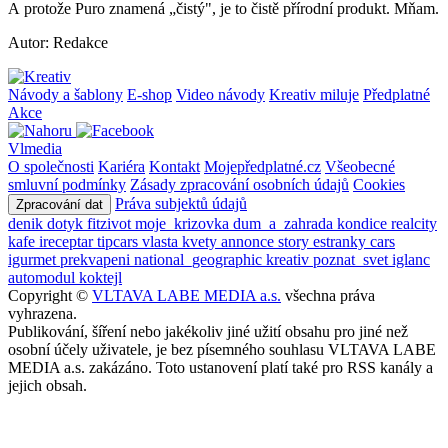
A protože Puro znamená „čistý", je to čistě přírodní produkt. Mňam.
Autor: Redakce
Návody a šablony
E-shop
Video návody
Kreativ miluje
Předplatné
Akce
Vlmedia
O společnosti
Kariéra
Kontakt
Mojepředplatné.cz
Všeobecné
smluvní podmínky
Zásady zpracování osobních údajů
Cookies
Práva subjektů údajů
Zpracování dat
denik
dotyk
fitzivot
moje_krizovka
dum_a_zahrada
kondice
realcity
kafe
ireceptar
tipcars
vlasta
kvety
annonce
story
estranky
cars
igurmet
prekvapeni
national_geographic
kreativ
poznat_svet
iglanc
automodul
koktejl
Copyright ©
VLTAVA LABE MEDIA a.s.
všechna práva
vyhrazena.
Publikování, šíření nebo jakékoliv jiné užití obsahu pro jiné než
osobní účely uživatele, je bez písemného souhlasu VLTAVA LABE
MEDIA a.s. zakázáno. Toto ustanovení platí také pro RSS kanály a
jejich obsah.