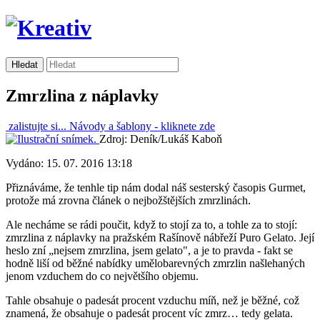
Zmrzlina z náplavky
zalistujte si...
Návody a šablony -
kliknete zde
Zdroj: Deník/Lukáš Kaboň
Vydáno: 15. 07. 2016 13:18
Přiznáváme, že tenhle tip nám dodal náš sesterský časopis Gurmet,
protože má zrovna článek o nejbožštějších zmrzlinách.
Ale necháme se rádi poučit, když to stojí za to, a tohle za to stojí:
zmrzlina z náplavky na pražském Rašínově nábřeží Puro Gelato. Její
heslo zní „nejsem zmrzlina, jsem gelato", a je to pravda - fakt se
hodně liší od běžné nabídky umělobarevných zmrzlin našlehaných
jenom vzduchem do co největšího objemu.
Tahle obsahuje o padesát procent vzduchu míň, než je běžné, což
znamená, že obsahuje o padesát procent víc zmrz… tedy gelata.