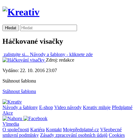
Háčkované visačky
zalistujte si...
Návody a šablony -
kliknete zde
Zdroj: redakce
Vydáno: 22. 10. 2016 23:07
Stáhnout šablonu
Stáhnout šablonu
Návody a šablony
E-shop
Video návody
Kreativ miluje
Předplatné
Akce
Vlmedia
O společnosti
Kariéra
Kontakt
Mojepředplatné.cz
Všeobecné
smluvní podmínky
Zásady zpracování osobních údajů
Cookies