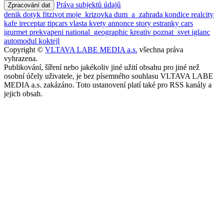
Práva subjektů údajů
Zpracování dat
denik
dotyk
fitzivot
moje_krizovka
dum_a_zahrada
kondice
realcity
kafe
ireceptar
tipcars
vlasta
kvety
annonce
story
estranky
cars
igurmet
prekvapeni
national_geographic
kreativ
poznat_svet
iglanc
automodul
koktejl
Copyright ©
VLTAVA LABE MEDIA a.s.
všechna práva
vyhrazena.
Publikování, šíření nebo jakékoliv jiné užití obsahu pro jiné než
osobní účely uživatele, je bez písemného souhlasu VLTAVA LABE
MEDIA a.s. zakázáno. Toto ustanovení platí také pro RSS kanály a
jejich obsah.