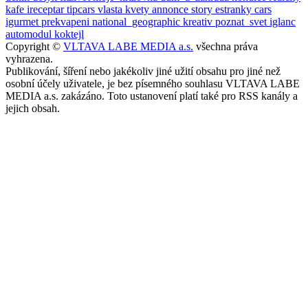
kafe
ireceptar
tipcars
vlasta
kvety
annonce
story
estranky
cars
igurmet
prekvapeni
national_geographic
kreativ
poznat_svet
iglanc
automodul
koktejl
Copyright ©
VLTAVA LABE MEDIA a.s.
všechna práva
vyhrazena.
Publikování, šíření nebo jakékoliv jiné užití obsahu pro jiné než
osobní účely uživatele, je bez písemného souhlasu VLTAVA LABE
MEDIA a.s. zakázáno. Toto ustanovení platí také pro RSS kanály a
jejich obsah.