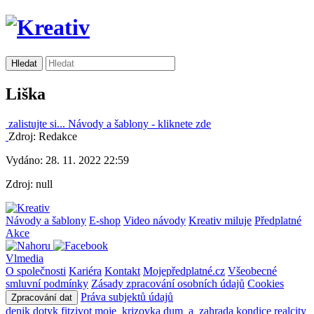
Liška
zalistujte si...
Návody a šablony -
kliknete zde
Zdroj: Redakce
Vydáno: 28. 11. 2022 22:59
Zdroj: null
Návody a šablony
E-shop
Video návody
Kreativ miluje
Předplatné
Akce
Vlmedia
O společnosti
Kariéra
Kontakt
Mojepředplatné.cz
Všeobecné
smluvní podmínky
Zásady zpracování osobních údajů
Cookies
Práva subjektů údajů
Zpracování dat
denik
dotyk
fitzivot
moje_krizovka
dum_a_zahrada
kondice
realcity