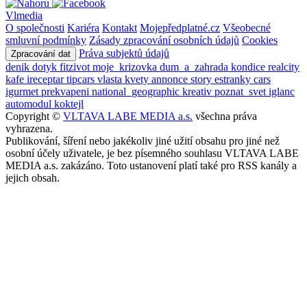
Vlmedia
O společnosti
Kariéra
Kontakt
Mojepředplatné.cz
Všeobecné
smluvní podmínky
Zásady zpracování osobních údajů
Cookies
Práva subjektů údajů
Zpracování dat
denik
dotyk
fitzivot
moje_krizovka
dum_a_zahrada
kondice
realcity
kafe
ireceptar
tipcars
vlasta
kvety
annonce
story
estranky
cars
igurmet
prekvapeni
national_geographic
kreativ
poznat_svet
iglanc
automodul
koktejl
Copyright ©
VLTAVA LABE MEDIA a.s.
všechna práva
vyhrazena.
Publikování, šíření nebo jakékoliv jiné užití obsahu pro jiné než
osobní účely uživatele, je bez písemného souhlasu VLTAVA LABE
MEDIA a.s. zakázáno. Toto ustanovení platí také pro RSS kanály a
jejich obsah.