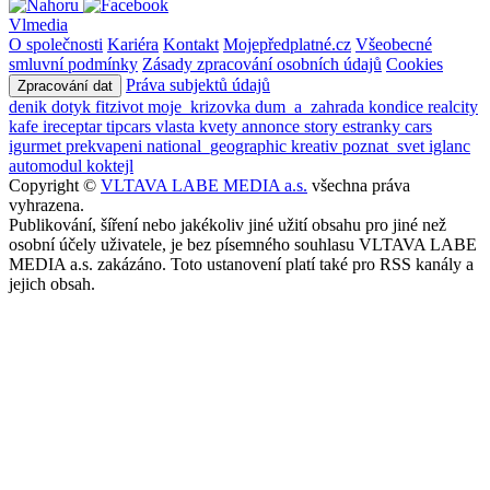
Vlmedia
O společnosti
Kariéra
Kontakt
Mojepředplatné.cz
Všeobecné
smluvní podmínky
Zásady zpracování osobních údajů
Cookies
Práva subjektů údajů
Zpracování dat
denik
dotyk
fitzivot
moje_krizovka
dum_a_zahrada
kondice
realcity
kafe
ireceptar
tipcars
vlasta
kvety
annonce
story
estranky
cars
igurmet
prekvapeni
national_geographic
kreativ
poznat_svet
iglanc
automodul
koktejl
Copyright ©
VLTAVA LABE MEDIA a.s.
všechna práva
vyhrazena.
Publikování, šíření nebo jakékoliv jiné užití obsahu pro jiné než
osobní účely uživatele, je bez písemného souhlasu VLTAVA LABE
MEDIA a.s. zakázáno. Toto ustanovení platí také pro RSS kanály a
jejich obsah.