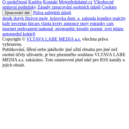
O společnosti
Kariéra
Kontakt
Mojepředplatné.cz
Všeobecné
smluvní podmínky
Zásady zpracování osobních údajů
Cookies
Práva subjektů údajů
Zpracování dat
denik
dotyk
fitzivot
moje_krizovka
dum_a_zahrada
kondice
realcity
kafe
ireceptar
tipcars
vlasta
kvety
annonce
story
estranky
cars
igurmet
prekvapeni
national_geographic
kreativ
poznat_svet
iglanc
automodul
koktejl
Copyright ©
VLTAVA LABE MEDIA a.s.
všechna práva
vyhrazena.
Publikování, šíření nebo jakékoliv jiné užití obsahu pro jiné než
osobní účely uživatele, je bez písemného souhlasu VLTAVA LABE
MEDIA a.s. zakázáno. Toto ustanovení platí také pro RSS kanály a
jejich obsah.