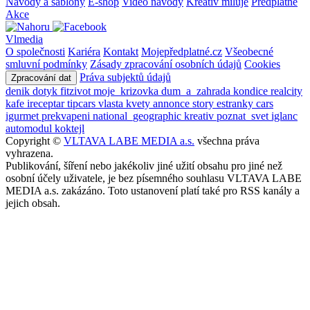
Návody a šablony
E-shop
Video návody
Kreativ miluje
Předplatné
Akce
Vlmedia
O společnosti
Kariéra
Kontakt
Mojepředplatné.cz
Všeobecné
smluvní podmínky
Zásady zpracování osobních údajů
Cookies
Práva subjektů údajů
Zpracování dat
denik
dotyk
fitzivot
moje_krizovka
dum_a_zahrada
kondice
realcity
kafe
ireceptar
tipcars
vlasta
kvety
annonce
story
estranky
cars
igurmet
prekvapeni
national_geographic
kreativ
poznat_svet
iglanc
automodul
koktejl
Copyright ©
VLTAVA LABE MEDIA a.s.
všechna práva
vyhrazena.
Publikování, šíření nebo jakékoliv jiné užití obsahu pro jiné než
osobní účely uživatele, je bez písemného souhlasu VLTAVA LABE
MEDIA a.s. zakázáno. Toto ustanovení platí také pro RSS kanály a
jejich obsah.