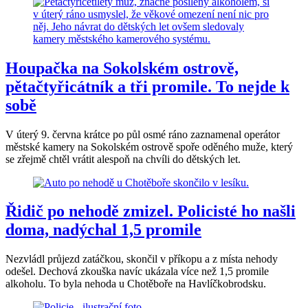
Houpačka na Sokolském ostrově,
pětačtyřicátník a tři promile. To nejde k
sobě
V úterý 9. června krátce po půl osmé ráno zaznamenal operátor
městské kamery na Sokolském ostrově spoře oděného muže, který
se zřejmě chtěl vrátit alespoň na chvíli do dětských let.
Řidič po nehodě zmizel. Policisté ho našli
doma, nadýchal 1,5 promile
Nezvládl průjezd zatáčkou, skončil v příkopu a z místa nehody
odešel. Dechová zkouška navíc ukázala více než 1,5 promile
alkoholu. To byla nehoda u Chotěboře na Havlíčkobrodsku.