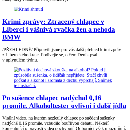
Krimi zprávy: Ztracený chlapec v
Liberci i vášnivá rvačka žen a nehoda
BMW
/PŘEHLEDNĚ/ Připravili jsme pro vás další přehled krimi zpráv
z Libereckého kraje. Podívejte se, o čem Deník psal
v uplynulém týdnu.
Po sušence chlapec nadýchal 0,16
promile. Alkoholtester ovlivní i další jídla
Virální video, na kterém nezletilý chlapec po snědení sušenky
nadýchá 0,16 promile, vzbudilo bouřlivou debatu. Někteří
komentující o pravosti videa pochybují. Odborníci však upozorňují,