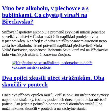
Víno bez alkoholu, v plechovce a s
bublinkami. Co chystají vinaři na
Břeclavsku?
Snižování spotřeby alkoholu a proměně zvyklostí mladší generace
se velká vinařství v Česku snaží čelit například prodejem vína
v plechovkách. Nabízejí také vína s nižším obsahem alkoholu nebo
zcela bez alkoholu. Trend potvrdili například představitelé Vinia
Velké Pavlovice, společnosti Bohemia Sekt, která má na Břeclavsku
řadu vinařských aktivit, či Znovínu Znojmo.
Dva opilci zkusili utéct strážníkům. Oba
skončili v poutech
Hned dva případy opilých mužů, kteří se pokusili utéct nebo fyzicky
napadnout strážníky, řešila v posledních dnech pardubická městská
policie. Ani jeden z pokusů o odpor neměl dlouhého trvání. Oba
muži nakonec skončili v poutech a na záchytné stanici.