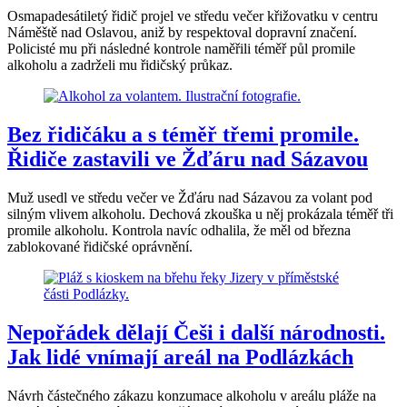
Osmapadesátiletý řidič projel ve středu večer křižovatku v centru
Náměště nad Oslavou, aniž by respektoval dopravní značení.
Policisté mu při následné kontrole naměřili téměř půl promile
alkoholu a zadrželi mu řidičský průkaz.
Bez řidičáku a s téměř třemi promile.
Řidiče zastavili ve Žďáru nad Sázavou
Muž usedl ve středu večer ve Žďáru nad Sázavou za volant pod
silným vlivem alkoholu. Dechová zkouška u něj prokázala téměř tři
promile alkoholu. Kontrola navíc odhalila, že měl od března
zablokované řidičské oprávnění.
Nepořádek dělají Češi i další národnosti.
Jak lidé vnímají areál na Podlázkách
Návrh částečného zákazu konzumace alkoholu v areálu pláže na