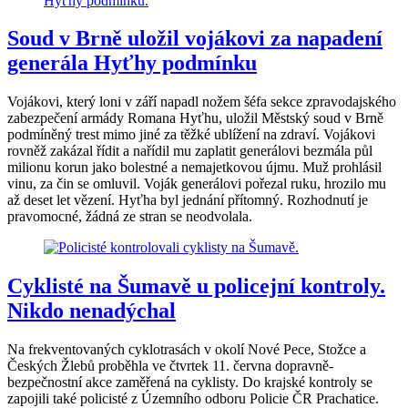
Soud v Brně uložil vojákovi za napadení
generála Hyťhy podmínku
Vojákovi, který loni v září napadl nožem šéfa sekce zpravodajského
zabezpečení armády Romana Hyťhu, uložil Městský soud v Brně
podmíněný trest mimo jiné za těžké ublížení na zdraví. Vojákovi
rovněž zakázal řídit a nařídil mu zaplatit generálovi bezmála půl
milionu korun jako bolestné a nemajetkovou újmu. Muž prohlásil
vinu, za čin se omluvil. Voják generálovi pořezal ruku, hrozilo mu
až deset let vězení. Hyťha byl jednání přítomný. Rozhodnutí je
pravomocné, žádná ze stran se neodvolala.
Cyklisté na Šumavě u policejní kontroly.
Nikdo nenadýchal
Na frekventovaných cyklotrasách v okolí Nové Pece, Stožce a
Českých Žlebů proběhla ve čtvrtek 11. června dopravně-
bezpečnostní akce zaměřená na cyklisty. Do krajské kontroly se
zapojili také policisté z Územního odboru Policie ČR Prachatice.