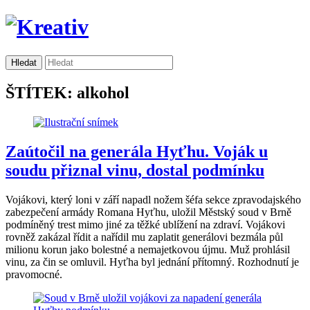
ŠTÍTEK: alkohol
Zaútočil na generála Hyťhu. Voják u
soudu přiznal vinu, dostal podmínku
Vojákovi, který loni v září napadl nožem šéfa sekce zpravodajského
zabezpečení armády Romana Hyťhu, uložil Městský soud v Brně
podmíněný trest mimo jiné za těžké ublížení na zdraví. Vojákovi
rovněž zakázal řídit a nařídil mu zaplatit generálovi bezmála půl
milionu korun jako bolestné a nemajetkovou újmu. Muž prohlásil
vinu, za čin se omluvil. Hyťha byl jednání přítomný. Rozhodnutí je
pravomocné.