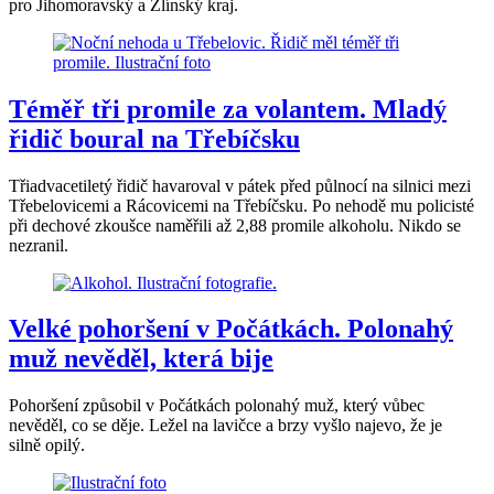
pro Jihomoravský a Zlínský kraj.
Téměř tři promile za volantem. Mladý
řidič boural na Třebíčsku
Třiadvacetiletý řidič havaroval v pátek před půlnocí na silnici mezi
Třebelovicemi a Rácovicemi na Třebíčsku. Po nehodě mu policisté
při dechové zkoušce naměřili až 2,88 promile alkoholu. Nikdo se
nezranil.
Velké pohoršení v Počátkách. Polonahý
muž nevěděl, která bije
Pohoršení způsobil v Počátkách polonahý muž, který vůbec
nevěděl, co se děje. Ležel na lavičce a brzy vyšlo najevo, že je
silně opilý.