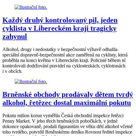
Každý druhý kontrolovaný pil, jeden
cyklista v Libereckém kraji tragicky
zahynul
Alkohol, drogy i nedostatky v bezpečnostní výbavě odhalila
speciální dopravně-bezpečnostní akce zaměřená na cyklisty, která
proběhla na konci května v Libereckém kraji. Policisté během ní
kontrolovali dodržování pravidel na cyklostezkách, cyklotrasách
i v obcích.
Brněnské obchody prodávaly dětem tvrdý
alkohol, řetězec dostal maximální pokutu
Pokutu milion korun vyměřila Česká obchodní inspekce řetězci
Penny Market. V jeho třech brněnských pobočkách, v jedné
dokonce opakovaně, prodali figurantům ve věku dětí alkohol včetně
toho tvrdého, potvrdil Brněnskému deníku Rovnost ředitel inspekce