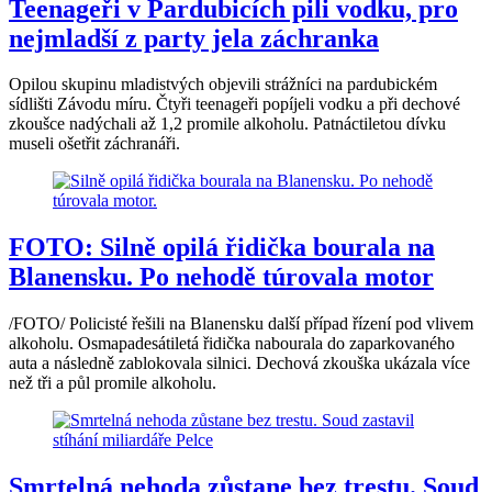
Teenageři v Pardubicích pili vodku, pro
nejmladší z party jela záchranka
Opilou skupinu mladistvých objevili strážníci na pardubickém
sídlišti Závodu míru. Čtyři teenageři popíjeli vodku a při dechové
zkoušce nadýchali až 1,2 promile alkoholu. Patnáctiletou dívku
museli ošetřit záchranáři.
FOTO: Silně opilá řidička bourala na
Blanensku. Po nehodě túrovala motor
/FOTO/ Policisté řešili na Blanensku další případ řízení pod vlivem
alkoholu. Osmapadesátiletá řidička nabourala do zaparkovaného
auta a následně zablokovala silnici. Dechová zkouška ukázala více
než tři a půl promile alkoholu.
Smrtelná nehoda zůstane bez trestu. Soud