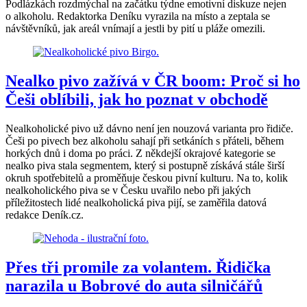
Podlázkách rozdmýchal na začátku týdne emotivní diskuze nejen
o alkoholu. Redaktorka Deníku vyrazila na místo a zeptala se
návštěvníků, jak areál vnímají a jestli by pití u pláže omezili.
Nealko pivo zažívá v ČR boom: Proč si ho
Češi oblíbili, jak ho poznat v obchodě
Nealkoholické pivo už dávno není jen nouzová varianta pro řidiče.
Češi po pivech bez alkoholu sahají při setkáních s přáteli, během
horkých dnů i doma po práci. Z někdejší okrajové kategorie se
nealko piva stala segmentem, který si postupně získává stále širší
okruh spotřebitelů a proměňuje českou pivní kulturu. Na to, kolik
nealkoholického piva se v Česku uvařilo nebo při jakých
příležitostech lidé nealkoholická piva pijí, se zaměřila datová
redakce Deník.cz.
Přes tři promile za volantem. Řidička
narazila u Bobrové do auta silničářů