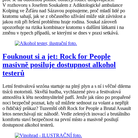
V rozhovoru s Josefem Soukalem z Adiktologické ambulance
Kolping ve Žďáru nad Sázavou popisujeme, proč mladí lidé po
kratomu sahají, jak se z občasného užívání může stát závislost a
jakou roli při řešení problému hraje rodina. Soukal zároveň
upozorňuje na rizika kombinace kratomu s dalšími látkami i na
změnu v typech případů, se kterými se dnes v praxi setkává.
Fouknout si a jet: Rock for People
masivně posiluje dostupnost alkohol
testerů
Letní festivalová sezóna startuje na plný plyn a s ní i věčné dilema
tisíců motoristů. Skvělá hudba, vychlazené pivo a festivalová
atmosféra k létu neodmyslitelně patří. Jenže jak ráno po propařené
noci bezpečně poznat, kdy už můžete sednout za volant a nepřijít
o řidičský průkaz? Tuzemští obři Rock for People a Brutal Assault
letos nenechávají nic náhodě. Vedle zelených inovací a brutálního
komfortu staví bezpečnost na první místo a masivně posilují
dostupnost alkohol testerů.