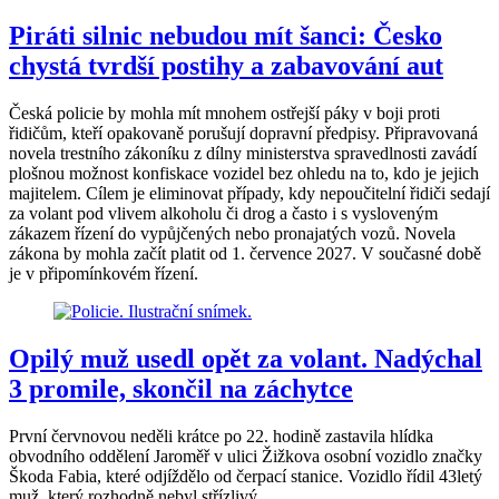
Piráti silnic nebudou mít šanci: Česko
chystá tvrdší postihy a zabavování aut
Česká policie by mohla mít mnohem ostřejší páky v boji proti
řidičům, kteří opakovaně porušují dopravní předpisy. Připravovaná
novela trestního zákoníku z dílny ministerstva spravedlnosti zavádí
plošnou možnost konfiskace vozidel bez ohledu na to, kdo je jejich
majitelem. Cílem je eliminovat případy, kdy nepoučitelní řidiči sedají
za volant pod vlivem alkoholu či drog a často i s vysloveným
zákazem řízení do vypůjčených nebo pronajatých vozů. Novela
zákona by mohla začít platit od 1. července 2027. V současné době
je v připomínkovém řízení.
Opilý muž usedl opět za volant. Nadýchal
3 promile, skončil na záchytce
První červnovou neděli krátce po 22. hodině zastavila hlídka
obvodního oddělení Jaroměř v ulici Žižkova osobní vozidlo značky
Škoda Fabia, které odjíždělo od čerpací stanice. Vozidlo řídil 43letý
muž, který rozhodně nebyl střízlivý.