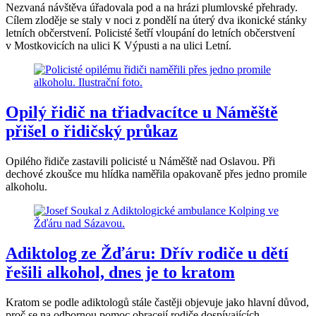
Nezvaná návštěva úřadovala pod a na hrázi plumlovské přehrady.
Cílem zloděje se staly v noci z pondělí na úterý dva ikonické stánky
letních občerstvení. Policisté šetří vloupání do letních občerstvení
v Mostkovicích na ulici K Výpusti a na ulici Letní.
Opilý řidič na třiadvacítce u Náměště
přišel o řidičský průkaz
Opilého řidiče zastavili policisté u Náměště nad Oslavou. Při
dechové zkoušce mu hlídka naměřila opakovaně přes jedno promile
alkoholu.
Adiktolog ze Žďáru: Dřív rodiče u dětí
řešili alkohol, dnes je to kratom
Kratom se podle adiktologů stále častěji objevuje jako hlavní důvod,
proč se na odbornou pomoc obracejí rodiče dospívajících.