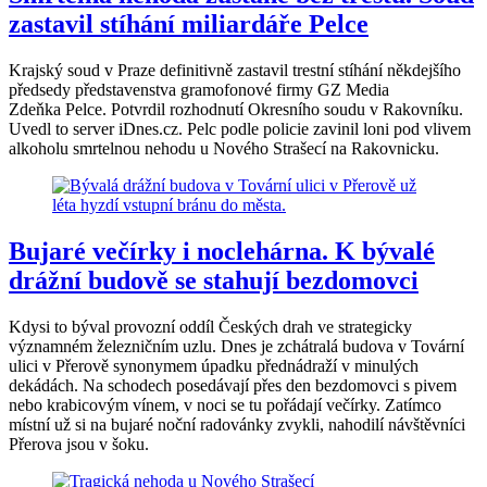
zastavil stíhání miliardáře Pelce
Krajský soud v Praze definitivně zastavil trestní stíhání někdejšího
předsedy představenstva gramofonové firmy GZ Media
Zdeňka Pelce. Potvrdil rozhodnutí Okresního soudu v Rakovníku.
Uvedl to server iDnes.cz. Pelc podle policie zavinil loni pod vlivem
alkoholu smrtelnou nehodu u Nového Strašecí na Rakovnicku.
Bujaré večírky i noclehárna. K bývalé
drážní budově se stahují bezdomovci
Kdysi to býval provozní oddíl Českých drah ve strategicky
významném železničním uzlu. Dnes je zchátralá budova v Tovární
ulici v Přerově synonymem úpadku přednádraží v minulých
dekádách. Na schodech posedávají přes den bezdomovci s pivem
nebo krabicovým vínem, v noci se tu pořádají večírky. Zatímco
místní už si na bujaré noční radovánky zvykli, nahodilí návštěvníci
Přerova jsou v šoku.