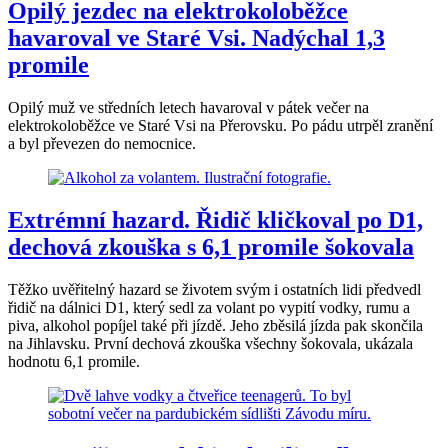
Opilý jezdec na elektrokoloběžce
havaroval ve Staré Vsi. Nadýchal 1,3
promile
Opilý muž ve středních letech havaroval v pátek večer na
elektrokoloběžce ve Staré Vsi na Přerovsku. Po pádu utrpěl zranění
a byl převezen do nemocnice.
Extrémní hazard. Řidič kličkoval po D1,
dechová zkouška s 6,1 promile šokovala
Těžko uvěřitelný hazard se životem svým i ostatních lidi předvedl
řidič na dálnici D1, který sedl za volant po vypití vodky, rumu a
piva, alkohol popíjel také při jízdě. Jeho zběsilá jízda pak skončila
na Jihlavsku. První dechová zkouška všechny šokovala, ukázala
hodnotu 6,1 promile.