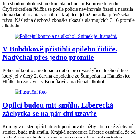
Jen shodou okolností neskončila nehoda u Bobrové tragédií.
Čtyřiatřicetiletá řidička se podle policie nevěnovala řízení a narazila
do nákladního auta stojícího u krajnice, jehož posádka právě sekala
trávu. Následná dechová zkouška ukázala alarmujících 3,16 promile
alkoholu.
V Bohdíkově přistihli opilého řidiče.
Nadýchal přes jedno promile
Policejní kontrola nedopadla dobře pro dvaačtyřicetiletého řidiče,
který jel v úterý 2. června dopoledne ze Šumperka na Hanušovice.
Hlídka ho zastavila v Bohdíkově a nadýchal alkohol.
Opilci budou mít smůlu. Liberecká
záchytka se na pár dní uzavře
Kdo by v následujících dnech potřeboval služby liberecké záchytné
stanice, bude mít smůlu. Krajská nemocnice Liberec oznámila, že od
5. do 8. června bude zařízení mimo provoz kvůli rekonstrukci.