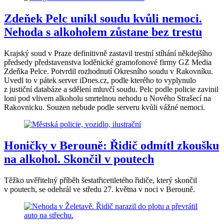
Zdeňek Pelc unikl soudu kvůli nemoci.
Nehoda s alkoholem zůstane bez trestu
Krajský soud v Praze definitivně zastavil trestní stíhání někdejšího
předsedy představenstva loděnické gramofonové firmy GZ Media
Zdeňka Pelce. Potvrdil rozhodnutí Okresního soudu v Rakovníku.
Uvedl to v pátek server iDnes.cz, podle kterého to vyplynulo
z justiční databáze a sdělení mluvčí soudu. Pelc podle policie zavinil
loni pod vlivem alkoholu smrtelnou nehodu u Nového Strašecí na
Rakovnicku. Souzen nebude podle serveru kvůli vážné nemoci.
Honičky v Berouně: Řidič odmítl zkoušku
na alkohol. Skončil v poutech
Těžko uvěřitelný příběh šestatřicetiletého řidiče, který skončil
v poutech, se odehrál ve středu 27. května v noci v Berouně.