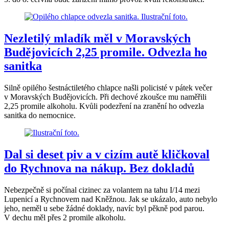
Nezletilý mladík měl v Moravských
Budějovicích 2,25 promile. Odvezla ho
sanitka
Silně opilého šestnáctiletého chlapce našli policisté v pátek večer
v Moravských Budějovicích. Při dechové zkoušce mu naměřili
2,25 promile alkoholu. Kvůli podezření na zranění ho odvezla
sanitka do nemocnice.
Dal si deset piv a v cizím autě kličkoval
do Rychnova na nákup. Bez dokladů
Nebezpečně si počínal cizinec za volantem na tahu I/14 mezi
Lupenicí a Rychnovem nad Kněžnou. Jak se ukázalo, auto nebylo
jeho, neměl u sebe žádné doklady, navíc byl pěkně pod parou.
V dechu měl přes 2 promile alkoholu.