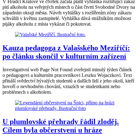
V Hradci Králové ve čtvrtek začala platit vyhláška rozšiřující zákaz
pití alkoholu na veřejných místech o část čtvrti Svobodné Dvory na
západním okraji města. Návrh vyhlášky s rozšířením zóny zákazu
schválili v květnu zastupitelé. Vyhláška dává strážníkům možnost
pijáky alkoholu z místa vykázat či pokutovat.
Kauza pedagoga z Valašského Meziříčí:
po článku skončil v kulturním zařízení
Investigativní web Page Not Found zveřejnil minulý týden článek
o pedagogovi a kulturním pracovníkovi Leszku Wojaczkovi. Text
přináší svědectví bývalých studentů a dalších lidí z jeho okolí, kteří
hovoří o nevhodném chování, vztazích se studentkami nebo
problémech s alkoholem.
U plumlovské přehrady řádil zloděj.
Cílem byla občerstvení u hráze