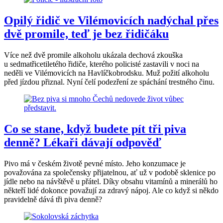
Opilý řidič ve Vilémovicích nadýchal přes
dvě promile, teď je bez řidičáku
Více než dvě promile alkoholu ukázala dechová zkouška
u sedmatřicetiletého řidiče, kterého policisté zastavili v noci na
neděli ve Vilémovicích na Havlíčkobrodsku. Muž požití alkoholu
před jízdou přiznal. Nyní čelí podezření ze spáchání trestného činu.
Co se stane, když budete pít tři piva
denně? Lékaři dávají odpověď
Pivo má v českém životě pevné místo. Jeho konzumace je
považována za společensky přijatelnou, ať už v podobě sklenice po
jídle nebo na návštěvě u přátel. Díky obsahu vitamínů a minerálů ho
někteří lidé dokonce považují za zdravý nápoj. Ale co když si někdo
pravidelně dává tři piva denně?