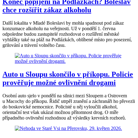
Konec popíjení na Podlázkách? Boleslav
chce rozšířit zákaz alkoholu
Další lokalita v Mladé Boleslavi by mohla spadnout pod zákaz
konzumace alkoholu na veřejnosti. Už v pondělí 1. června
odpoledne budou zastupitelé rozhodovat o rozšíření městské
vyhlášky také na pláž na Podlázkách, oblíbené místo pro posezení,
grilování a trávení volného času.
Auto u Sloupu skončilo v příkopu. Policie
prověřuje možné ovlivnění drogami
Osobní auto sjelo v pondělí na silnici mezi Sloupem a Ostrovem
u Macochy do příkopu. Řidič utrpěl zranění a záchranáři ho převezli
do boskovické nemocnice. Policisté u něj vyloučili alkohol,
orientační test však ukázal možnou přítomnost drog. O míře
případného ovlivnění rozhodnou až výsledky krevních rozborů.