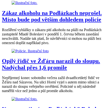
Zákaz alkoholu na Podlázkach neprošel.
Místo bude pod větším dohledem policie
Rozšíření vyhlášky o zákazu pití alkoholu na pláži na Podlázkách
zastupitelé Mladé Boleslavi v pondělí 1. června během zasedání
neschválili. Nadále tak platí, že návštěvníci si mohou na pláži bez
omezení dopřát například pivo.
Opilý řidič ve Žďáru narazil do sloupu.
Nadýchal přes 1,6 promile
Nepříjemný konec sobotního večera zažil dvaatřicetiletý řidič ve
Žďáru nad Sázavou. Na ulici Horní vyjel s autem mimo silnici a
narazil do sloupu veřejného osvětlení. Policisté u něj následně
naměřili více než jedno a půl promile alkoholu.