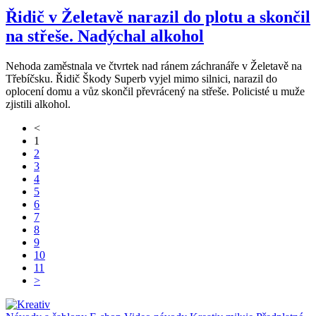
Řidič v Želetavě narazil do plotu a skončil
na střeše. Nadýchal alkohol
Nehoda zaměstnala ve čtvrtek nad ránem záchranáře v Želetavě na
Třebíčsku. Řidič Škody Superb vyjel mimo silnici, narazil do
oplocení domu a vůz skončil převrácený na střeše. Policisté u muže
zjistili alkohol.
<
1
2
3
4
5
6
7
8
9
10
11
>