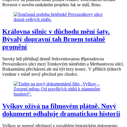
Rovnost v novém unikátním projektu Jak se máš, Brno.
Královna silnic v důchodu mění šaty.
Bývalý dopravní tah Brnem totálně
promění
Stovky lidí přebíhají denně frekventovanou tříproudovou
Provazníkovu ulici mezi Tomkovým náměstím a Merhautovou ulicí.
Riskantnímu přecházení ale má být brzy konec. V příštích týdnech
vznikne v místě nový přechod pro chodce.
Vyškov ožívá na filmovém plátně. Nový
dokument odhaluje dramatickou historii
Vyškov se poprvé představí v rozsáhlém historickém dokumentu,