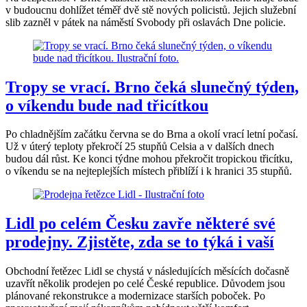
v budoucnu dohlížet téměř dvě stě nových policistů. Jejich služební
slib zazněl v pátek na náměstí Svobody při oslavách Dne policie.
Tropy se vrací. Brno čeká slunečný týden,
o víkendu bude nad třicítkou
Po chladnějším začátku června se do Brna a okolí vrací letní počasí.
Už v úterý teploty překročí 25 stupňů Celsia a v dalších dnech
budou dál růst. Ke konci týdne mohou překročit tropickou třicítku,
o víkendu se na nejteplejších místech přiblíží i k hranici 35 stupňů.
Lidl po celém Česku zavře některé své
prodejny. Zjistěte, zda se to týká i vaší
Obchodní řetězec Lidl se chystá v následujících měsících dočasně
uzavřít několik prodejen po celé České republice. Důvodem jsou
plánované rekonstrukce a modernizace starších poboček. Po