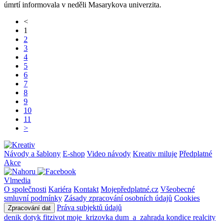
úmrtí informovala v neděli Masarykova univerzita.
<
1
2
3
4
5
6
7
8
9
10
11
>
Návody a šablony
E-shop
Video návody
Kreativ miluje
Předplatné
Akce
Vlmedia
O společnosti
Kariéra
Kontakt
Mojepředplatné.cz
Všeobecné
smluvní podmínky
Zásady zpracování osobních údajů
Cookies
Práva subjektů údajů
Zpracování dat
denik
dotyk
fitzivot
moje_krizovka
dum_a_zahrada
kondice
realcity