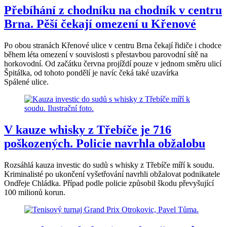
Přebíhání z chodníku na chodník v centru
Brna. Pěší čekají omezení u Křenové
Po obou stranách Křenové ulice v centru Brna čekají řidiče i chodce
během léta omezení v souvislosti s přestavbou parovodní sítě na
horkovodní. Od začátku června projíždí pouze v jednom směru ulicí
Špitálka, od tohoto pondělí je navíc čeká také uzavírka
Spálené ulice.
V kauze whisky z Třebíče je 716
poškozených. Policie navrhla obžalobu
Rozsáhlá kauza investic do sudů s whisky z Třebíče míří k soudu.
Kriminalisté po ukončení vyšetřování navrhli obžalovat podnikatele
Ondřeje Chládka. Případ podle policie způsobil škodu převyšující
100 milionů korun.