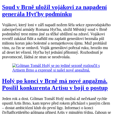
Soud v Brně uložil vojákovi za napadení
generála Hyťhy podmínku
Vojákovi, který loni v září napadl nožem šéfa sekce zpravodajského
zabezpečení armády Romana Hyťhu, uložil Městský soud v Brně
podmíněný trest mimo jiné za těžké ublížení na zdraví. Vojákovi
rovněž zakázal řídit a nařídil mu zaplatit generálovi bezmála půl
milionu korun jako bolestné a nemajetkovou újmu. Muž prohlásil
vinu, za čin se omluvil. Voják generálovi pořezal ruku, hrozilo mu
až deset let vězení. Hyťha byl jednání přítomný. Rozhodnutí je
pravomocné, žádná ze stran se neodvolala.
Holý po konci v Brně má nové angažmá.
Posílil konkurenta Artisu v boji o postup
Jeden rok a dost. Gólman Tomáš Holý možná až nečekaně rychle
opustil Artis Brno, kam teprve před rokem přicházel s jasným cílem
– dostat ambiciózní klub do první ligy. Informaci o konci
čtyřiatřicetiletého gólmana přinesl Artis v minulém týdnu, čahoun se