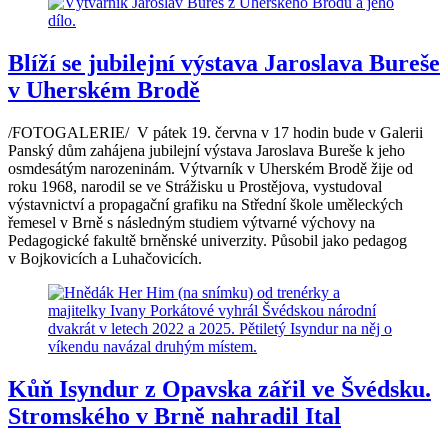
Blíží se jubilejní výstava Jaroslava Bureše
v Uherském Brodě
/FOTOGALERIE/ V pátek 19. června v 17 hodin bude v Galerii
Panský dům zahájena jubilejní výstava Jaroslava Bureše k jeho
osmdesátým narozeninám. Výtvarník v Uherském Brodě žije od
roku 1968, narodil se ve Strážisku u Prostějova, vystudoval
výstavnictví a propagační grafiku na Střední škole uměleckých
řemesel v Brně s následným studiem výtvarné výchovy na
Pedagogické fakultě brněnské univerzity. Působil jako pedagog
v Bojkovicích a Luhačovicích.
Kůň Isyndur z Opavska zářil ve Švédsku.
Stromského v Brně nahradil Ital