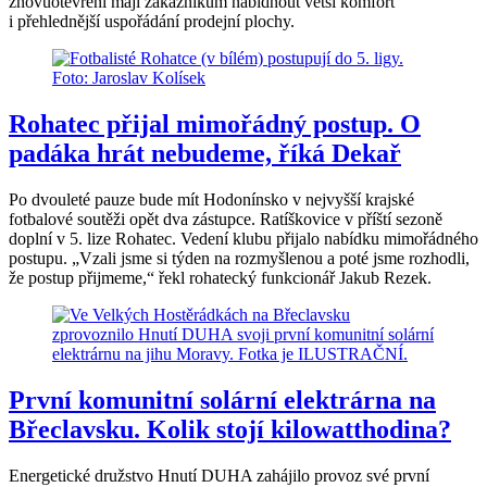
znovuotevření mají zákazníkům nabídnout větší komfort
i přehlednější uspořádání prodejní plochy.
Rohatec přijal mimořádný postup. O
padáka hrát nebudeme, říká Dekař
Po dvouleté pauze bude mít Hodonínsko v nejvyšší krajské
fotbalové soutěži opět dva zástupce. Ratíškovice v příští sezoně
doplní v 5. lize Rohatec. Vedení klubu přijalo nabídku mimořádného
postupu. „Vzali jsme si týden na rozmyšlenou a poté jsme rozhodli,
že postup přijmeme,“ řekl rohatecký funkcionář Jakub Rezek.
První komunitní solární elektrárna na
Břeclavsku. Kolik stojí kilowatthodina?
Energetické družstvo Hnutí DUHA zahájilo provoz své první