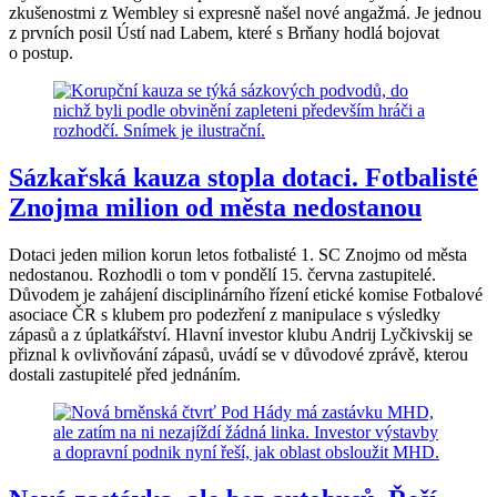
zkušenostmi z Wembley si expresně našel nové angažmá. Je jednou
z prvních posil Ústí nad Labem, které s Brňany hodlá bojovat
o postup.
Sázkařská kauza stopla dotaci. Fotbalisté
Znojma milion od města nedostanou
Dotaci jeden milion korun letos fotbalisté 1. SC Znojmo od města
nedostanou. Rozhodli o tom v pondělí 15. června zastupitelé.
Důvodem je zahájení disciplinárního řízení etické komise Fotbalové
asociace ČR s klubem pro podezření z manipulace s výsledky
zápasů a z úplatkářství. Hlavní investor klubu Andrij Lyčkivskij se
přiznal k ovlivňování zápasů, uvádí se v důvodové zprávě, kterou
dostali zastupitelé před jednáním.