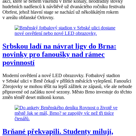
akcí, které se během víkendu v Brně konaly, neodradily stovky
hudebních nadšenců k návštěvě už dvanáctého ročníku festivalu
Obrfest, jehož hlavní stage se nachází už několikátým rokem
v areálu obřanské Orlovny.
Srbskou ladí na návrat ligy do Brna:
novinky pro fanoušky nad rámec
povinností
Moderní osvětlení a nové LED obrazovky. Fotbalový stadion
v Srbské ulici v Brně čekají v příštích měsících vylepšení. Fanoušci
Zbrojovky se mohou těšit na lepší zážitek ze zápasů, vše ale nebude
připravené od začátku nové sezony. Město Brno investuje do těchto
změn téměř deset milionů korun.
Brňané překvapili. Studenty milují,