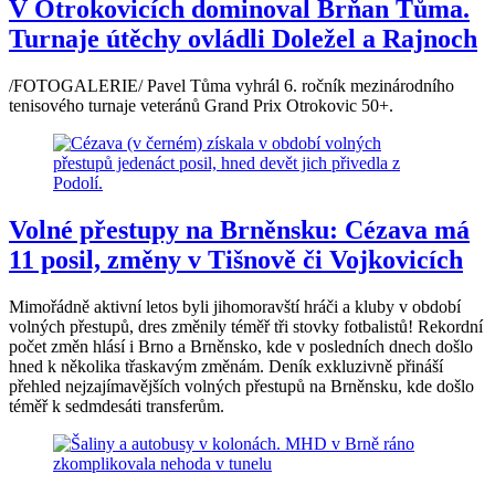
V Otrokovicích dominoval Brňan Tůma.
Turnaje útěchy ovládli Doležel a Rajnoch
/FOTOGALERIE/ Pavel Tůma vyhrál 6. ročník mezinárodního
tenisového turnaje veteránů Grand Prix Otrokovic 50+.
Volné přestupy na Brněnsku: Cézava má
11 posil, změny v Tišnově či Vojkovicích
Mimořádně aktivní letos byli jihomoravští hráči a kluby v období
volných přestupů, dres změnily téměř tři stovky fotbalistů! Rekordní
počet změn hlásí i Brno a Brněnsko, kde v posledních dnech došlo
hned k několika třaskavým změnám. Deník exkluzivně přináší
přehled nejzajímavějších volných přestupů na Brněnsku, kde došlo
téměř k sedmdesáti transferům.