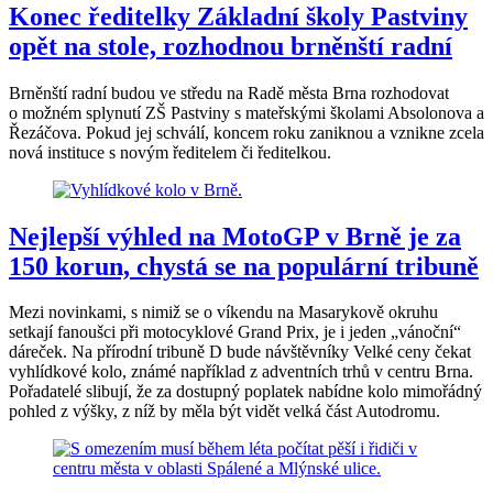
Konec ředitelky Základní školy Pastviny
opět na stole, rozhodnou brněnští radní
Brněnští radní budou ve středu na Radě města Brna rozhodovat
o možném splynutí ZŠ Pastviny s mateřskými školami Absolonova a
Řezáčova. Pokud jej schválí, koncem roku zaniknou a vznikne zcela
nová instituce s novým ředitelem či ředitelkou.
Nejlepší výhled na MotoGP v Brně je za
150 korun, chystá se na populární tribuně
Mezi novinkami, s nimiž se o víkendu na Masarykově okruhu
setkají fanoušci při motocyklové Grand Prix, je i jeden „vánoční“
dáreček. Na přírodní tribuně D bude návštěvníky Velké ceny čekat
vyhlídkové kolo, známé například z adventních trhů v centru Brna.
Pořadatelé slibují, že za dostupný poplatek nabídne kolo mimořádný
pohled z výšky, z níž by měla být vidět velká část Autodromu.