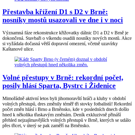
Přestavba křížení D1 s D2 v Brně:
nosníky mostů usazovali ve dne i v noci
Významná fáze rekonstrukce křižovatky dálnic D1 a D2 v Brně je
dokončená. Stavbaři o víkendu osadili nosníky nových mostů. Akce
si vyžádala dočasná větší dopravní omezení, včetně uzavírky
Kaštanové ulice.
Volné přestupy v Brně: rekordní počet,
posily hlásí Sparta, Bystrc i Židenice
Mimořádně aktivní letos byli jihomoravští hráči a kluby v období
volných přestupů, dres změnily téměř tři stovky fotbalistů! Rekordní
počet změn hlásí i Brno a Brněnsko, kde v posledních dnech došlo
hned k několika třaskavým změnám. Deník exkluzivně přináší
přehled nejzajímavějších volných přestupů v Brně, kterých se událo
přes třicet, v úterý se pak zaměří na Brněnsko.