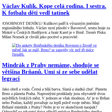
Václav Kulík. Kope celá rodina. I sestra.
K fotbalu děti vedl tatínek
/OSOBNOST DENÍKU/ Kulíkovi patří k výrazným jménům
regionálního fotbalu. Václav nyní působí v Bavorově, sestra hraje za
Mokré u Českých Budějovic a bratr Karel je v Brně. Trenér Písku
Milan Nousek je chválí jako poctivé a pracovité.
Mindrák z Prahy nemáme, shoduje se
většina Brňanů. Umí si ze sebe udělat
legraci
Jako oheň a voda. Černá a bílá barva. Slaná a sladká chuť. Planeta
Brno a planeta Praha. Naprostými protiklady jsou obyvatelé dvou
největších českých měst. V jednom se však shodnou. Ať je to Brňan
nebo Pražan, každý považuje za lepší právě svoje město. Mají
Brňané mindrák z Prahy? Nebo je to ve skutečnosti naopak?
Odpověď na pikantní dotaz přináší redakce Brněnského deníku