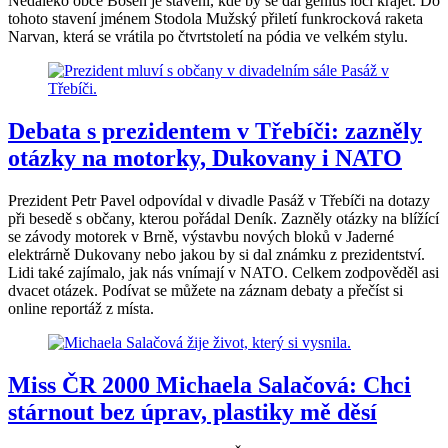
Nedaleko obce Boseň je stavení, kde by se dal genius loci krájet. Do
tohoto stavení jménem Stodola Mužský přiletí funkrocková raketa
Narvan, která se vrátila po čtvrtstoletí na pódia ve velkém stylu.
Debata s prezidentem v Třebíči: zazněly
otázky na motorky, Dukovany i NATO
Prezident Petr Pavel odpovídal v divadle Pasáž v Třebíči na dotazy
při besedě s občany, kterou pořádal Deník. Zazněly otázky na blížící
se závody motorek v Brně, výstavbu nových bloků v Jaderné
elektrárně Dukovany nebo jakou by si dal známku z prezidentství.
Lidi také zajímalo, jak nás vnímají v NATO. Celkem zodpověděl asi
dvacet otázek. Podívat se můžete na záznam debaty a přečíst si
online reportáž z místa.
Miss ČR 2000 Michaela Salačová: Chci
stárnout bez úprav, plastiky mě děsí