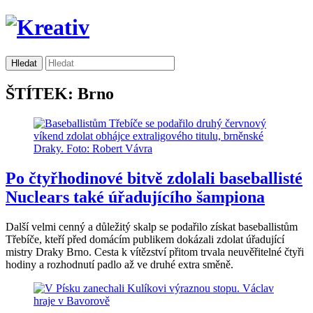
ŠTÍTEK: Brno
Po čtyřhodinové bitvě zdolali baseballisté
Nuclears také úřadujícího šampiona
Další velmi cenný a důležitý skalp se podařilo získat baseballistům
Třebíče, kteří před domácím publikem dokázali zdolat úřadující
mistry Draky Brno. Cesta k vítězství přitom trvala neuvěřitelné čtyři
hodiny a rozhodnutí padlo až ve druhé extra směně.