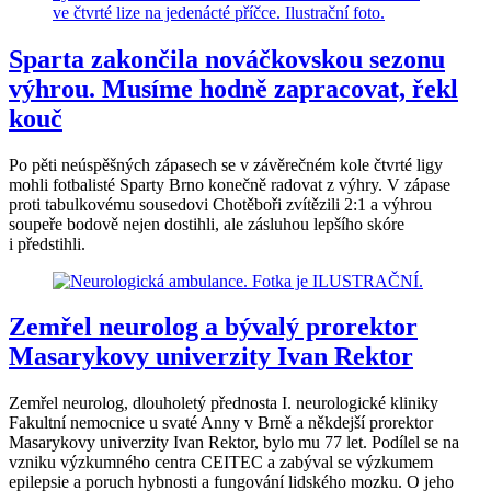
Sparta zakončila nováčkovskou sezonu
výhrou. Musíme hodně zapracovat, řekl
kouč
Po pěti neúspěšných zápasech se v závěrečném kole čtvrté ligy
mohli fotbalisté Sparty Brno konečně radovat z výhry. V zápase
proti tabulkovému sousedovi Chotěboři zvítězili 2:1 a výhrou
soupeře bodově nejen dostihli, ale zásluhou lepšího skóre
i předstihli.
Zemřel neurolog a bývalý prorektor
Masarykovy univerzity Ivan Rektor
Zemřel neurolog, dlouholetý přednosta I. neurologické kliniky
Fakultní nemocnice u svaté Anny v Brně a někdejší prorektor
Masarykovy univerzity Ivan Rektor, bylo mu 77 let. Podílel se na
vzniku výzkumného centra CEITEC a zabýval se výzkumem
epilepsie a poruch hybnosti a fungování lidského mozku. O jeho