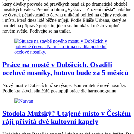
který diváky provede od pravěkých osad až po dramatické období
husitských válek. Premiéra filmu „Vyškov – Zrození města“ nabídne
ve čtvrtek pětadvacátého června unikátní pohled na dějiny regionu
i místa, která dnes lidé běžně míjejí. Podle Eliáše Urbana, který se
podílel na přípravě projektu, jde o snahu ukázat město v úplně
novém světle. Podívejte se na trailer.
Práce na mostě v Dobšicích. Osadili
ocelové nosníky, hotovo bude za 5 měsíců
Nový most v Dobšicích už se rýsuje. Jsou viditelné nové nosníky.
Podle krajských silničářů postupují práce dle harmonogramu.
Stodola Mužský? Utajené místo v Českém
ráji přivítá dvě kultovní kapely