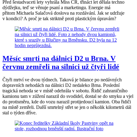
Před šestadvaceti lety vyhrála Miss ČR, třináct let dělala techno
dýdžejku, teď se věnuje psaní a marketingu. Energie má
přitom Michaela Salačová doslova na rozdávání. Jak se udržuje
v kondici? A proč je tak striktně proti plastickým úpravám?
Měsíc smrti na dálnici D2 u Brna. V
červnu zemřeli na silnici už čtyři lidé
Čtyři mrtví ve dvou týdnech. Taková je bilance po nedávných
dopravních nehodách na dálnici D2 nedaleko Brna. Poslední
tragická nehoda se v místě odehrála v sobotu. Řidič zahraničního
kamionu tam v zúžení narazil do svodidel, dostal se do smyku a vjel
do protisměru, kde do vozu narazil protijedoucí kamion. Oba řidiči
na místě zemřeli. Další smrtelný střet se jen o několik kilometrů dál
stal o týden dříve.