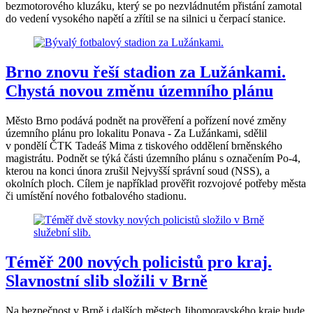
bezmotorového kluzáku, který se po nezvládnutém přistání zamotal
do vedení vysokého napětí a zřítil se na silnici u čerpací stanice.
Brno znovu řeší stadion za Lužánkami.
Chystá novou změnu územního plánu
Město Brno podává podnět na prověření a pořízení nové změny
územního plánu pro lokalitu Ponava - Za Lužánkami, sdělil
v pondělí ČTK Tadeáš Mima z tiskového oddělení brněnského
magistrátu. Podnět se týká části územního plánu s označením Po-4,
kterou na konci února zrušil Nejvyšší správní soud (NSS), a
okolních ploch. Cílem je například prověřit rozvojové potřeby města
či umístění nového fotbalového stadionu.
Téměř 200 nových policistů pro kraj.
Slavnostní slib složili v Brně
Na bezpečnost v Brně i dalších městech Jihomoravského kraje bude