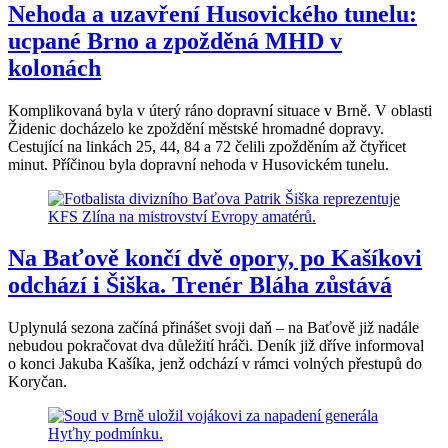
Nehoda a uzavření Husovického tunelu:
ucpané Brno a zpožděná MHD v
kolonách
Komplikovaná byla v úterý ráno dopravní situace v Brně. V oblasti
Židenic docházelo ke zpoždění městské hromadné dopravy.
Cestující na linkách 25, 44, 84 a 72 čelili zpožděním až čtyřicet
minut. Příčinou byla dopravní nehoda v Husovickém tunelu.
Na Baťově končí dvě opory, po Kašíkovi
odchází i Šiška. Trenér Bláha zůstává
Uplynulá sezona začíná přinášet svoji daň – na Baťově již nadále
nebudou pokračovat dva důležití hráči. Deník již dříve informoval
o konci Jakuba Kašíka, jenž odchází v rámci volných přestupů do
Koryčan.