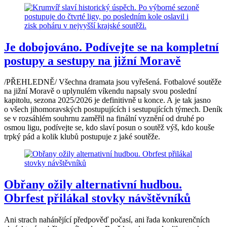
Je dobojováno. Podívejte se na kompletní
postupy a sestupy na jižní Moravě
/PŘEHLEDNĚ/ Všechna dramata jsou vyřešená. Fotbalové soutěže
na jižní Moravě o uplynulém víkendu napsaly svou poslední
kapitolu, sezona 2025/2026 je definitivně u konce. A je tak jasno
o všech jihomoravských postupujících i sestupujících týmech. Deník
se v rozsáhlém souhrnu zaměřil na finální vyznění od druhé po
osmou ligu, podívejte se, kdo slaví posun o soutěž výš, kdo kouše
trpký pád a kolik klubů postupuje z jaké soutěže.
Obřany ožily alternativní hudbou.
Obrfest přilákal stovky návštěvníků
Ani strach nahánějící předpověď počasí, ani řada konkurenčních