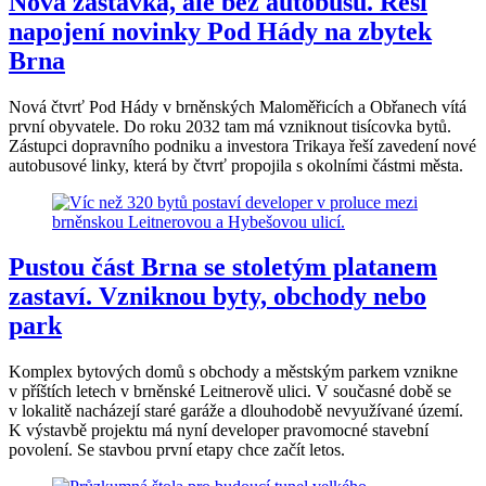
Nová zastávka, ale bez autobusů. Řeší
napojení novinky Pod Hády na zbytek
Brna
Nová čtvrť Pod Hády v brněnských Maloměřicích a Obřanech vítá
první obyvatele. Do roku 2032 tam má vzniknout tisícovka bytů.
Zástupci dopravního podniku a investora Trikaya řeší zavedení nové
autobusové linky, která by čtvrť propojila s okolními částmi města.
Pustou část Brna se stoletým platanem
zastaví. Vzniknou byty, obchody nebo
park
Komplex bytových domů s obchody a městským parkem vznikne
v příštích letech v brněnské Leitnerově ulici. V současné době se
v lokalitě nacházejí staré garáže a dlouhodobě nevyužívané území.
K výstavbě projektu má nyní developer pravomocné stavební
povolení. Se stavbou první etapy chce začít letos.