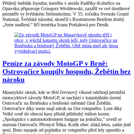
Pětiletý hnědák Isyndur, kterého v areálu Padělky-Kobeřice na
Opavsku připravuje Grzegorz Wroblewski, zazářil ve své dostihové
premiéře ve švédském Strömsholmu. V 55. ročníku Svenskt Grand
National, Švédské národní, skončil s Rostislavem Benšem druhý.
„Jsme nadšení,“ líčí trenérka Ivana Porkátová pro Deník.
Peníze za závody MotoGP v Brně:
Ostrovačice koupily hospodu, Žebětín bez
nároku
Masarykův okruh, kde se třetí červnový víkend odehrají prestižní
motocyklové závody MotoGP, se nachází v katastrálním území
Ostrovačic na Brněnsku a brněnské městské části Žebětín.
Ostrovačice díky tomu mají nárok na část vstupného. Loni díky
Velké ceně do obecní kasy přistál půldruhý milion korun.
„Spolupráce s automotodromem funguje na jedničku,“ uvedl se
starosta Ostrovačic Přemysl Šiška. Kolik obec získá letos, zatím jisté
není. Brno naopak od poplatku ze vstupného před lety upustilo a