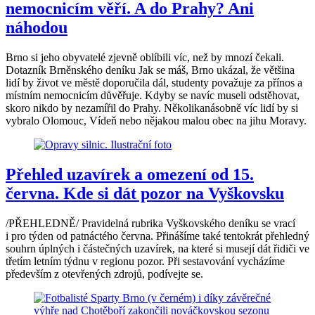
nemocnicím věří. A do Prahy? Ani
náhodou
Brno si jeho obyvatelé zjevně oblíbili víc, než by mnozí čekali.
Dotazník Brněnského deníku Jak se máš, Brno ukázal, že většina
lidí by život ve městě doporučila dál, studenty považuje za přínos a
místním nemocnicím důvěřuje. Kdyby se navíc museli odstěhovat,
skoro nikdo by nezamířil do Prahy. Několikanásobně víc lidí by si
vybralo Olomouc, Vídeň nebo nějakou malou obec na jihu Moravy.
Přehled uzavírek a omezení od 15.
června. Kde si dát pozor na Vyškovsku
/PŘEHLEDNĚ/ Pravidelná rubrika Vyškovského deníku se vrací
i pro týden od patnáctého června. Přinášíme také tentokrát přehledný
souhrn úplných i částečných uzavírek, na které si musejí dát řidiči ve
třetím letním týdnu v regionu pozor. Při sestavování vycházíme
především z otevřených zdrojů, podívejte se.