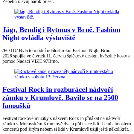
Žebětín o svůj nárok přišel.
Jágr, Bendig i Rytmus v Brně. Fashion
Night ovládla výstaviště
/FOTO/ Byla to módní událost roku. Fashion Night Brno
2026 spojila ve čtvrtek 11. června špičkový design, hvězdné hosty a
pomoc Nadaci VIZE 97Brno.
Festival Rock in rozburácel nádvoří
zámku v Krumlově. Bavilo se na 2500
fanoušků
Festival rockové muziky s názvem Rock in přilákal na nádvoří
zámku v Moravském Krumlově dva a půl tisíce lidí. Letní atmosféru
koncertů pod širým nebem si lidé v Krumlově užijí ještě několikrát.