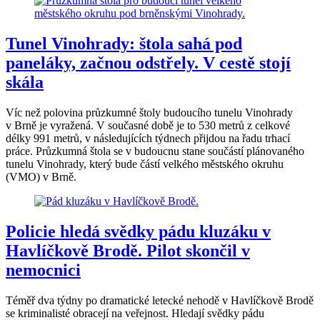
Tunel Vinohrady: štola sahá pod
paneláky, začnou odstřely. V cestě stojí
skála
Víc než polovina průzkumné štoly budoucího tunelu Vinohrady
v Brně je vyražená. V současné době je to 530 metrů z celkové
délky 991 metrů, v následujících týdnech přijdou na řadu trhací
práce. Průzkumná štola se v budoucnu stane součástí plánovaného
tunelu Vinohrady, který bude částí velkého městského okruhu
(VMO) v Brně.
Policie hledá svědky pádu kluzáku v
Havlíčkově Brodě. Pilot skončil v
nemocnici
Téměř dva týdny po dramatické letecké nehodě v Havlíčkově Brodě
se kriminalisté obracejí na veřejnost. Hledají svědky pádu