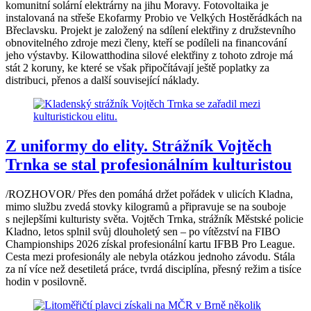
komunitní solární elektrárny na jihu Moravy. Fotovoltaika je
instalovaná na střeše Ekofarmy Probio ve Velkých Hostěrádkách na
Břeclavsku. Projekt je založený na sdílení elektřiny z družstevního
obnovitelného zdroje mezi členy, kteří se podíleli na financování
jeho výstavby. Kilowatthodina silové elektřiny z tohoto zdroje má
stát 2 koruny, ke které se však připočítávají ještě poplatky za
distribuci, přenos a další související náklady.
Z uniformy do elity. Strážník Vojtěch
Trnka se stal profesionálním kulturistou
/ROZHOVOR/ Přes den pomáhá držet pořádek v ulicích Kladna,
mimo službu zvedá stovky kilogramů a připravuje se na souboje
s nejlepšími kulturisty světa. Vojtěch Trnka, strážník Městské policie
Kladno, letos splnil svůj dlouholetý sen – po vítězství na FIBO
Championships 2026 získal profesionální kartu IFBB Pro League.
Cesta mezi profesionály ale nebyla otázkou jednoho závodu. Stála
za ní více než desetiletá práce, tvrdá disciplína, přesný režim a tisíce
hodin v posilovně.