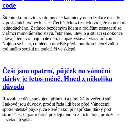
code
Šířením koronaviru se do nucené karantény nebo izolace dostaly
v posledních týdnech tisíce Čechů. Mnozí z nich tvrdí, že to není nic
jednoduchého. Zatímco bezdětným lidem a rodičům teenagerů se
v rámci mimořádného stavu, řekněme, ulevilo a situaci si dokonce
užívají, těm, co mají malé děti, naopak vstávají vlasy hrůzou.
Najdou se i tací, co hledají útočiště před ponorkou intenzivního
rodinného soužití na toaletě či ve sklepě.
Češi jsou opatrní, půjček na vánoční
dárky je letos méně. Hned z několika
důvodů
Rozzářené děti, spokojení příbuzní a plný štědrovečerní stůl.
I takové jsou důvody, proč si řada lidí bere před Vánocemi
spotřebitelské půjčky, za které nakoupí například dárky pod
stromeček. O pár měsíců později mnoho z nich lituje, protože je
nezvládají splácet.