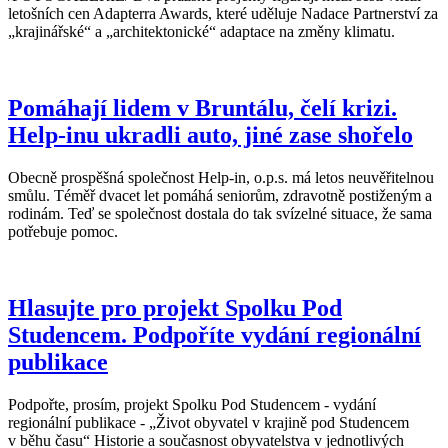
letošních cen Adapterra Awards, které uděluje Nadace Partnerství za
„krajinářské“ a „architektonické“ adaptace na změny klimatu.
Pomáhají lidem v Bruntálu, čelí krizi.
Help-inu ukradli auto, jiné zase shořelo
Obecně prospěšná společnost Help-in, o.p.s. má letos neuvěřitelnou
smůlu. Téměř dvacet let pomáhá seniorům, zdravotně postiženým a
rodinám. Teď se společnost dostala do tak svízelné situace, že sama
potřebuje pomoc.
Hlasujte pro projekt Spolku Pod
Studencem. Podpoříte vydání regionální
publikace
Podpořte, prosím, projekt Spolku Pod Studencem - vydání
regionální publikace - „Život obyvatel v krajině pod Studencem
v běhu času“ Historie a současnost obyvatelstva v jednotlivých