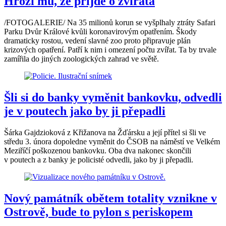
Hrozí mu, že přijde o zvířata
/FOTOGALERIE/ Na 35 milionů korun se vyšplhaly ztráty Safari
Parku Dvůr Králové kvůli koronavirovým opatřením. Škody
dramaticky rostou, vedení slavné zoo proto připravuje plán
krizových opatření. Patří k nim i omezení počtu zvířat. Ta by trvale
zamířila do jiných zoologických zahrad ve světě.
Šli si do banky vyměnit bankovku, odvedli
je v poutech jako by ji přepadli
Šárka Gajdzioková z Křižanova na Žďársku a její přítel si šli ve
středu 3. února dopoledne vyměnit do ČSOB na náměstí ve Velkém
Meziříčí poškozenou bankovku. Oba dva nakonec skončili
v poutech a z banky je policisté odvedli, jako by ji přepadli.
Nový památník obětem totality vznikne v
Ostrově, bude to pylon s periskopem