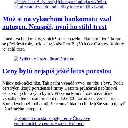
Muž si na vykuchání bankomatu vzal
autogen. Neuspěl, nyní ho stihl trest
Hned dva bankomaty, v nichž se nacházelo několik milionů korun,
se před šesti roky pokusil vykrást Petr B. (59 let) z Ostravy. V úterý
jej stihl trest.
Ceny bytů nejspíš ještě letos porostou
Nikdy nekončící růst. Tak zatím vypadá vývoj na trhu s byty. Podle
čerstvých údajů poradenské firmy Deloitte průměrná nabídková
cena volných nových bytů v Praze na konci února meziročně
vzrostla o téměř osm procent na 123 400 korun za čtvereční metr.
Sami developeři odhadují, že cenová hladina bude ještě stoupat, byť
už mírnějším tempem.