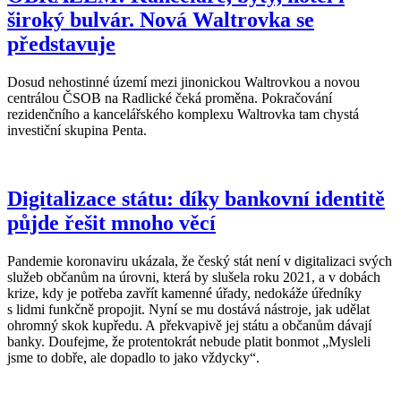
široký bulvár. Nová Waltrovka se
představuje
Dosud nehostinné území mezi jinonickou Waltrovkou a novou
centrálou ČSOB na Radlické čeká proměna. Pokračování
rezidenčního a kancelářského komplexu Waltrovka tam chystá
investiční skupina Penta.
Digitalizace státu: díky bankovní identitě
půjde řešit mnoho věcí
Pandemie koronaviru ukázala, že český stát není v digitalizaci svých
služeb občanům na úrovni, která by slušela roku 2021, a v dobách
krize, kdy je potřeba zavřít kamenné úřady, nedokáže úředníky
s lidmi funkčně propojit. Nyní se mu dostává nástroje, jak udělat
ohromný skok kupředu. A překvapivě jej státu a občanům dávají
banky. Doufejme, že protentokrát nebude platit bonmot „Mysleli
jsme to dobře, ale dopadlo to jako vždycky“.