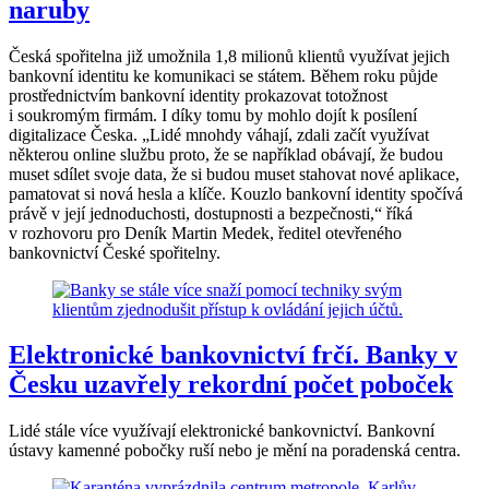
naruby
Česká spořitelna již umožnila 1,8 milionů klientů využívat jejich
bankovní identitu ke komunikaci se státem. Během roku půjde
prostřednictvím bankovní identity prokazovat totožnost
i soukromým firmám. I díky tomu by mohlo dojít k posílení
digitalizace Česka. „Lidé mnohdy váhají, zdali začít využívat
některou online službu proto, že se například obávají, že budou
muset sdílet svoje data, že si budou muset stahovat nové aplikace,
pamatovat si nová hesla a klíče. Kouzlo bankovní identity spočívá
právě v její jednoduchosti, dostupnosti a bezpečnosti,“ říká
v rozhovoru pro Deník Martin Medek, ředitel otevřeného
bankovnictví České spořitelny.
Elektronické bankovnictví frčí. Banky v
Česku uzavřely rekordní počet poboček
Lidé stále více využívají elektronické bankovnictví. Bankovní
ústavy kamenné pobočky ruší nebo je mění na poradenská centra.