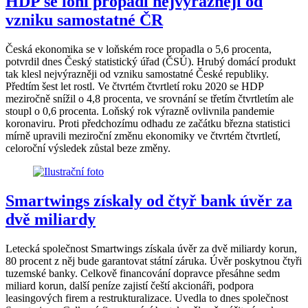
HDP se loni propadl nejvýrazněji od
vzniku samostatné ČR
Česká ekonomika se v loňském roce propadla o 5,6 procenta,
potvrdil dnes Český statistický úřad (ČSÚ). Hrubý domácí produkt
tak klesl nejvýrazněji od vzniku samostatné České republiky.
Předtím šest let rostl. Ve čtvrtém čtvrtletí roku 2020 se HDP
meziročně snížil o 4,8 procenta, ve srovnání se třetím čtvrtletím ale
stoupl o 0,6 procenta. Loňský rok výrazně ovlivnila pandemie
koronaviru. Proti předchozímu odhadu ze začátku března statistici
mírně upravili meziroční změnu ekonomiky ve čtvrtém čtvrtletí,
celoroční výsledek zůstal beze změny.
Smartwings získaly od čtyř bank úvěr za
dvě miliardy
Letecká společnost Smartwings získala úvěr za dvě miliardy korun,
80 procent z něj bude garantovat státní záruka. Úvěr poskytnou čtyři
tuzemské banky. Celkově financování dopravce přesáhne sedm
miliard korun, další peníze zajistí čeští akcionáři, podpora
leasingových firem a restrukturalizace. Uvedla to dnes společnost