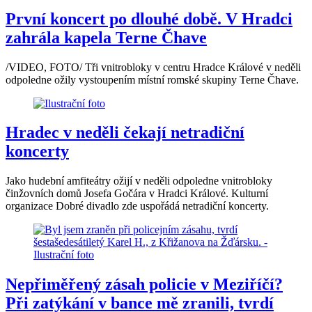
První koncert po dlouhé době. V Hradci
zahrála kapela Terne Čhave
/VIDEO, FOTO/ Tři vnitrobloky v centru Hradce Králové v neděli
odpoledne ožily vystoupením místní romské skupiny Terne Čhave.
Hradec v neděli čekají netradiční
koncerty
Jako hudební amfiteátry ožijí v neděli odpoledne vnitrobloky
činžovních domů Josefa Gočára v Hradci Králové. Kulturní
organizace Dobré divadlo zde uspořádá netradiční koncerty.
Nepřiměřený zásah policie v Meziříčí?
Při zatýkání v bance mě zranili, tvrdí