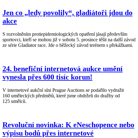
Jen co „ledy povolily“, gladiátoři jdou do
akce
S rozvolněním protiepidemiologických opatření jásají především
sportovci, kteří se mohou již v sobotu 5. prosince těšit na další závod
ze série Gladiator race. Jde o běžecký závod terénem s překážkami.
24. benefiční internetová aukce umění
vynesla přes 600 tisíc korun!
V internetové aukční síni Prague Auctions se podařilo vydražit
160 uměleckých předmětů, které jsme obdrželi do dražby od
125 umělců.
Revoluční novinka: K eNeschopence nebo
výpisu bodů přes internetové