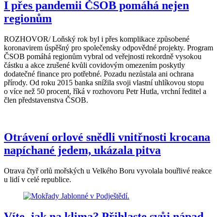
I přes pandemii ČSOB pomáhá nejen
regionům
ROZHOVOR/ Loňský rok byl i přes komplikace způsobené
koronavirem úspěšný pro společensky odpovědné projekty. Program
ČSOB pomáhá regionům vybral od veřejnosti rekordně vysokou
částku a akce zrušené kvůli covidovým omezením poskytly
dodatečné finance pro potřebné. Pozadu nezůstala ani ochrana
přírody. Od roku 2015 banka snížila svoji vlastní uhlíkovou stopu
o více než 50 procent, říká v rozhovoru Petr Hutla, vrchní ředitel a
člen představenstva ČSOB.
Otrávení orlové snědli vnitřnosti krocana
napíchané jedem, ukázala pitva
Otrava čtyř orlů mořských u Velkého Boru vyvolala bouřlivé reakce
u lidí v celé republice.
Víte, jak na klima? Přihlaste svůj nápad