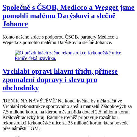
Společně s ČSOB, Medicco a Wegget jsme
pomohli malému Darýskovi a slečně
Johance
Konto našeho srdce s podporou ČSOB, partnery Medicco a
Wegett.cz pomohlo malému Darýskovi a slečně Johance.
Vrchlabí opraví hlavní třídu, přinese
zpomalení dopravy i slevu pro
obchodníky
/DENÍK NA NÁVŠTĚVĚ/ Na konci května by měla začít ve
Vrchlabí rekonstrukce sportovního areálu manželů Zátopkových za
7,5 milionu korun, na kterou městu přidá dotaci 2,5 milionu korun
Královéhradecký kraj. Radnice rovněž připravuje rozsáhlou
rekonstrukci Krkonošské ulice za 35 milionů korun, která povede
přes náměstí TGM.