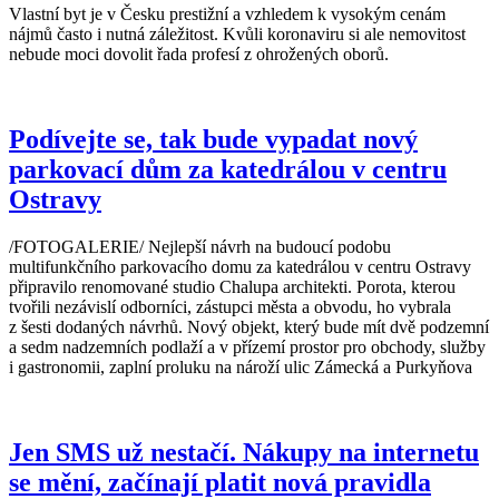
Vlastní byt je v Česku prestižní a vzhledem k vysokým cenám
nájmů často i nutná záležitost. Kvůli koronaviru si ale nemovitost
nebude moci dovolit řada profesí z ohrožených oborů.
Podívejte se, tak bude vypadat nový
parkovací dům za katedrálou v centru
Ostravy
/FOTOGALERIE/ Nejlepší návrh na budoucí podobu
multifunkčního parkovacího domu za katedrálou v centru Ostravy
připravilo renomované studio Chalupa architekti. Porota, kterou
tvořili nezávislí odborníci, zástupci města a obvodu, ho vybrala
z šesti dodaných návrhů. Nový objekt, který bude mít dvě podzemní
a sedm nadzemních podlaží a v přízemí prostor pro obchody, služby
i gastronomii, zaplní proluku na nároží ulic Zámecká a Purkyňova
Jen SMS už nestačí. Nákupy na internetu
se mění, začínají platit nová pravidla