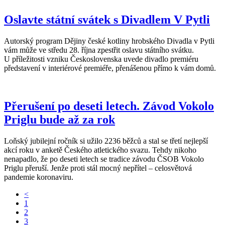
Oslavte státní svátek s Divadlem V Pytli
Autorský program Dějiny české kotliny hrobského Divadla v Pytli
vám může ve středu 28. října zpestřit oslavu státního svátku.
U příležitosti vzniku Československa uvede divadlo premiéru
představení v interiérové premiéře, přenášenou přímo k vám domů.
Přerušení po deseti letech. Závod Vokolo
Priglu bude až za rok
Loňský jubilejní ročník si užilo 2236 běžců a stal se třetí nejlepší
akcí roku v anketě Českého atletického svazu. Tehdy nikoho
nenapadlo, že po deseti letech se tradice závodu ČSOB Vokolo
Priglu přeruší. Jenže proti stál mocný nepřítel – celosvětová
pandemie koronaviru.
<
1
2
3