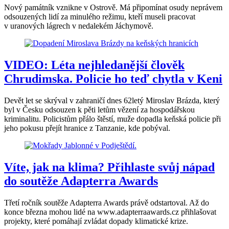
Nový památník vznikne v Ostrově. Má připomínat osudy neprávem
odsouzených lidí za minulého režimu, kteří museli pracovat
v uranových lágrech v nedalekém Jáchymově.
VIDEO: Léta nejhledanější člověk
Chrudimska. Policie ho teď chytla v Keni
Devět let se skrýval v zahraničí dnes 62letý Miroslav Brázda, který
byl v Česku odsouzen k pěti letům vězení za hospodářskou
kriminalitu. Policistům přálo štěstí, muže dopadla keňská policie při
jeho pokusu přejít hranice z Tanzanie, kde pobýval.
Víte, jak na klima? Přihlaste svůj nápad
do soutěže Adapterra Awards
Třetí ročník soutěže Adapterra Awards právě odstartoval. Až do
konce března mohou lidé na www.adapterraawards.cz přihlašovat
projekty, které pomáhají zvládat dopady klimatické krize.