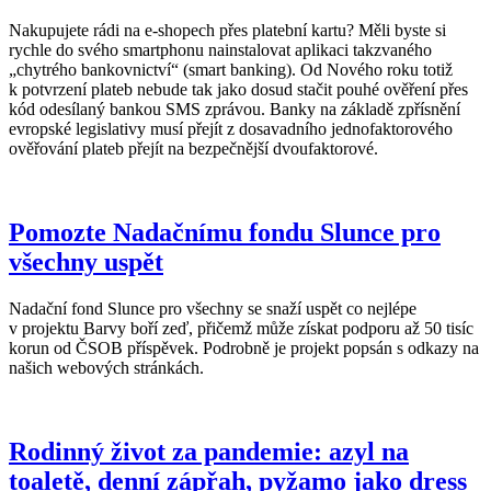
Nakupujete rádi na e-shopech přes platební kartu? Měli byste si
rychle do svého smartphonu nainstalovat aplikaci takzvaného
„chytrého bankovnictví“ (smart banking). Od Nového roku totiž
k potvrzení plateb nebude tak jako dosud stačit pouhé ověření přes
kód odesílaný bankou SMS zprávou. Banky na základě zpřísnění
evropské legislativy musí přejít z dosavadního jednofaktorového
ověřování plateb přejít na bezpečnější dvoufaktorové.
Pomozte Nadačnímu fondu Slunce pro
všechny uspět
Nadační fond Slunce pro všechny se snaží uspět co nejlépe
v projektu Barvy boří zeď, přičemž může získat podporu až 50 tisíc
korun od ČSOB příspěvek. Podrobně je projekt popsán s odkazy na
našich webových stránkách.
Rodinný život za pandemie: azyl na
toaletě, denní zápřah, pyžamo jako dress