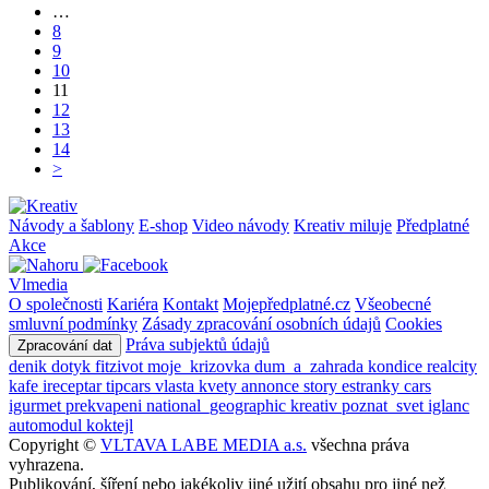
…
8
9
10
11
12
13
14
>
Návody a šablony
E-shop
Video návody
Kreativ miluje
Předplatné
Akce
Vlmedia
O společnosti
Kariéra
Kontakt
Mojepředplatné.cz
Všeobecné
smluvní podmínky
Zásady zpracování osobních údajů
Cookies
Práva subjektů údajů
Zpracování dat
denik
dotyk
fitzivot
moje_krizovka
dum_a_zahrada
kondice
realcity
kafe
ireceptar
tipcars
vlasta
kvety
annonce
story
estranky
cars
igurmet
prekvapeni
national_geographic
kreativ
poznat_svet
iglanc
automodul
koktejl
Copyright ©
VLTAVA LABE MEDIA a.s.
všechna práva
vyhrazena.
Publikování, šíření nebo jakékoliv jiné užití obsahu pro jiné než