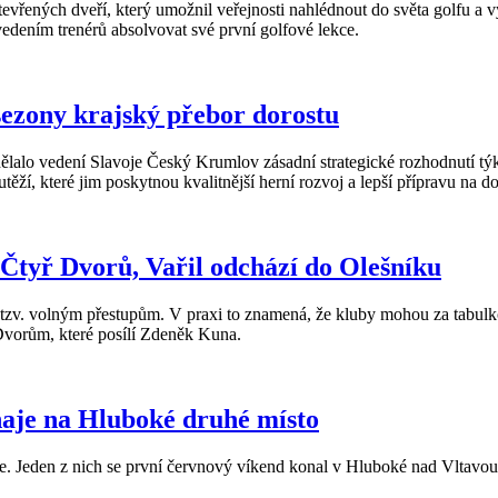
řených dveří, který umožnil veřejnosti nahlédnout do světa golfu a vy
 vedením trenérů absolvovat své první golfové lekce.
sezony krajský přebor dorostu
 vedení Slavoje Český Krumlov zásadní strategické rozhodnutí týkají
ěží, které jim poskytnou kvalitnější herní rozvoj a lepší přípravu na do
Čtyř Dvorů, Vařil odchází do Olešníku
, tzv. volným přestupům. V praxi to znamená, že kluby mohou za tabul
Dvorům, které posílí Zdeněk Kuna.
rnaje na Hluboké druhé místo
je. Jeden z nich se první červnový víkend konal v Hluboké nad Vltavou