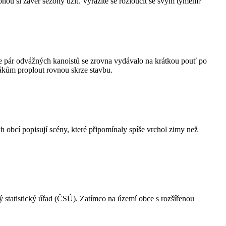
ou si závěr sezony užít. Vyrazíte se rozloučit se svým týmem?
ze pár odvážných kanoistů se zrovna vydávalo na krátkou pouť po
odákům proplout rovnou skrze stavbu.
h obcí popisují scény, které připomínaly spíše vrchol zimy než
ý statistický úřad (ČSÚ). Zatímco na území obce s rozšířenou