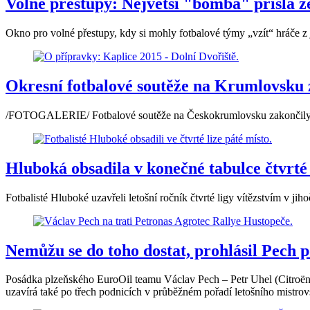
Volné přestupy: Největší "bomba" přišla 
Okno pro volné přestupy, kdy si mohly fotbalové týmy „vzít“ hráče z 
Okresní fotbalové soutěže na Krumlovsku 
/FOTOGALERIE/ Fotbalové soutěže na Českokrumlovsku zakončily sezo
Hluboká obsadila v konečné tabulce čtvrté 
Fotbalisté Hluboké uzavřeli letošní ročník čtvrté ligy vítězstvím v j
Nemůžu se do toho dostat, prohlásil Pech 
Posádka plzeňského EuroOil teamu Václav Pech – Petr Uhel (Citroën C3
uzavírá také po třech podnicích v průběžném pořadí letošního mistrov