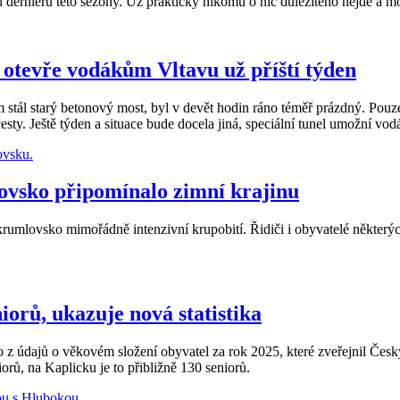
rniéru této sezony. Už prakticky nikomu o nic důležitého nejde a moh
 otevře vodákům Vltavu už příští týden
 stál starý betonový most, byl v devět hodin ráno téměř prázdný. Pou
cesty. Ještě týden a situace bude docela jiná, speciální tunel umožní v
lovsko připomínalo zimní krajinu
okrumlovsko mimořádně intenzivní krupobití. Řidiči i obyvatelé některýc
orů, ukazuje nová statistika
 z údajů o věkovém složení obyvatel za rok 2025, které zveřejnil Česk
rů, na Kaplicku je to přibližně 130 seniorů.