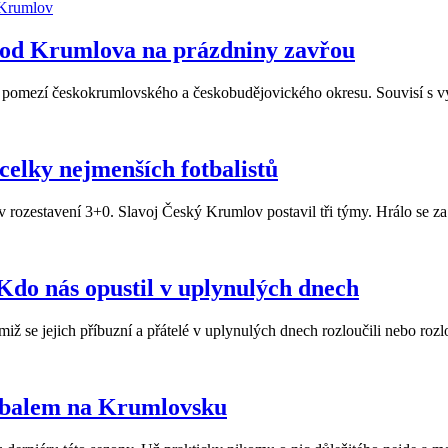
ci od Krumlova na prázdniny zavřou
na pomezí českokrumlovského a českobudějovického okresu. Souvisí s v
 celky nejmenších fotbalistů
v rozestavení 3+0. Slavoj Český Krumlov postavil tři týmy. Hrálo se za
Kdo nás opustil v uplynulých dnech
iž se jejich příbuzní a přátelé v uplynulých dnech rozloučili nebo roz
otbalem na Krumlovsku