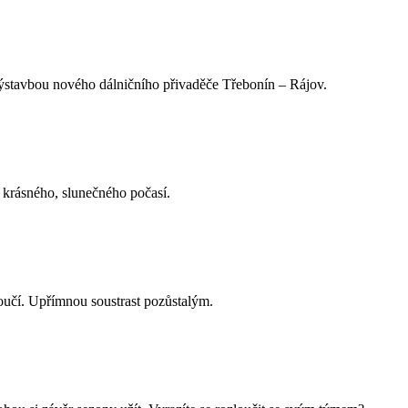
ýstavbou nového dálničního přivaděče Třebonín – Rájov.
 krásného, slunečného počasí.
loučí. Upřímnou soustrast pozůstalým.