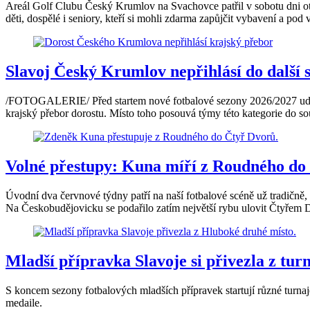
Areál Golf Clubu Český Krumlov na Svachovce patřil v sobotu dni otev
děti, dospělé i seniory, kteří si mohli zdarma zapůjčit vybavení a pod
Slavoj Český Krumlov nepřihlásí do další 
/FOTOGALERIE/ Před startem nové fotbalové sezony 2026/2027 udělalo
krajský přebor dorostu. Místo toho posouvá týmy této kategorie do sout
Volné přestupy: Kuna míří z Roudného do 
Úvodní dva červnové týdny patří na naší fotbalové scéně už tradičně
Na Českobudějovicku se podařilo zatím největší rybu ulovit Čtyřem 
Mladší přípravka Slavoje si přivezla z tu
S koncem sezony fotbalových mladších přípravek startují různé turna
medaile.