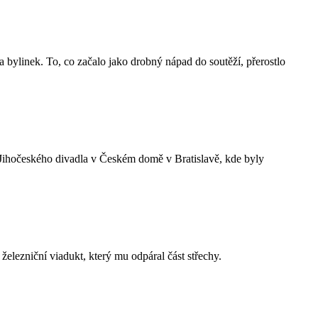
 bylinek. To, co začalo jako drobný nápad do soutěží, přerostlo
e Jihočeského divadla v Českém domě v Bratislavě, kde byly
elezniční viadukt, který mu odpáral část střechy.