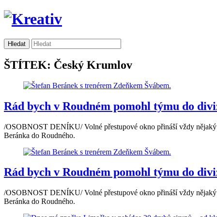
ŠTÍTEK: Český Krumlov
Rád bych v Roudném pomohl týmu do diviz
/OSOBNOST DENÍKU/ Volné přestupové okno přináší vždy nějaký zajím
Beránka do Roudného.
Rád bych v Roudném pomohl týmu do diviz
/OSOBNOST DENÍKU/ Volné přestupové okno přináší vždy nějaký zajím
Beránka do Roudného.