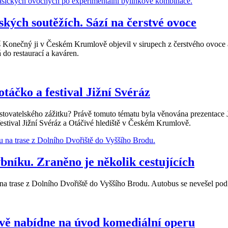
ých soutěžích. Sází na čerstvé ovoce
š Konečný ji v Českém Krumlově objevil v sirupech z čerstvého ovoce a
do restaurací a kaváren.
otáčko a festival Jižní Svéráz
 cestovatelského zážitku? Právě tomuto tématu byla věnována prezentac
festival Jižní Svéráz a Otáčivé hlediště v Českém Krumlově.
bníku. Zraněno je několik cestujících
a trase z Dolního Dvořiště do Vyššího Brodu. Autobus se nevešel pod ž
ě nabídne na úvod komediální operu