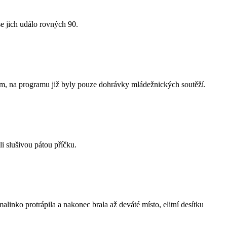
e jich událo rovných 90.
m, na programu již byly pouze dohrávky mládežnických soutěží.
i slušivou pátou příčku.
inko protrápila a nakonec brala až deváté místo, elitní desítku