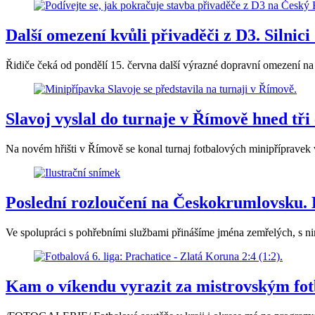
Další omezení kvůli přivaděči z D3. Silni
Řidiče čeká od pondělí 15. června další výrazné dopravní omezení 
Slavoj vyslal do turnaje v Římově hned tři
Na novém hřišti v Římově se konal turnaj fotbalových minipřípravek 
Poslední rozloučení na Českokrumlovsku. 
Ve spolupráci s pohřebními službami přinášíme jména zemřelých, s nim
Kam o víkendu vyrazit za mistrovským f