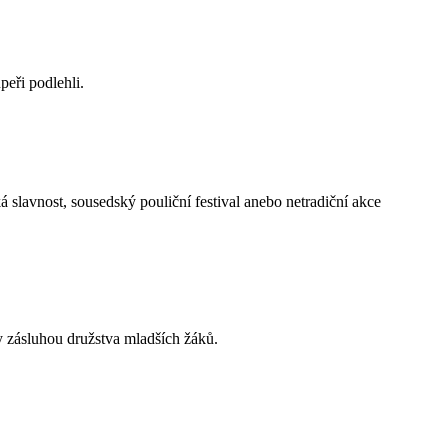
eři podlehli.
 slavnost, sousedský pouliční festival anebo netradiční akce
y zásluhou družstva mladších žáků.