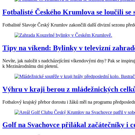
Fotbalisté Českého Krumlova se loučili s
Fotbalisté Slavoje Český Krumlov zakončili další divizní sezonu př
Tipy na víkend: Bylinky v televizní zahradě
Nevíte, jak naložit s nadcházejícími víkendovými dny? Pak se inspiru
k Mezinárodnímu dni pletení.
Výhru v kraji berou z mládežnických celků
Fotbalový krajský přebor dorostu i žáků měl na programu předposledn
Golf na Svachovce přilákal začátečníky i ce