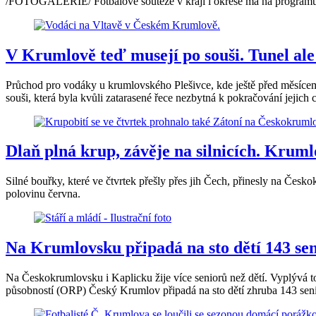
/FOTOGALERIE/ Fotbalové soutěže v kraji i okrese má na programu de
V Krumlově teď musejí po souši. Tunel ale
Průchod pro vodáky u krumlovského Plešivce, kde ještě před měsícem
souši, která byla kvůli zatarasené řece nezbytná k pokračování jejich 
Dlaň plná krup, závěje na silnicích. Krum
Silné bouřky, které ve čtvrtek přešly přes jih Čech, přinesly na Česk
polovinu června.
Na Krumlovsku připadá na sto dětí 143 seni
Na Českokrumlovsku i Kaplicku žije více seniorů než dětí. Vyplývá to
působností (ORP) Český Krumlov připadá na sto dětí zhruba 143 senio