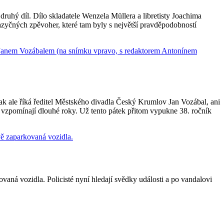
hý díl. Dílo skladatele Wenzela Müllera a libretisty Joachima
azyčných zpěvoher, které tam byly s největší pravděpodobností
ak ale říká ředitel Městského divadla Český Krumlov Jan Vozábal, ani
í vzpomínají dlouhé roky. Už tento pátek přitom vypukne 38. ročník
ná vozidla. Policisté nyní hledají svědky události a po vandalovi