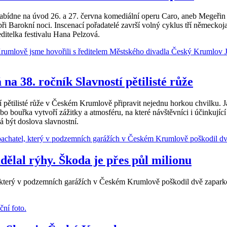
dne na úvod 26. a 27. června komediální operu Caro, aneb Megeřin dru
i Barokní noci. Inscenací pořadatelé završí volný cyklus tří německoj
itelka festivalu Hana Pelzová.
na 38. ročník Slavností pětilisté růže
í pětilisté růže v Českém Krumlově připravit nejednu horkou chvilku. J
 bouřka vytvoří zážitky a atmosféru, na které návštěvníci i účinkujíc
á být doslova slavnostní.
ělal rýhy. Škoda je přes půl milionu
který v podzemních garážích v Českém Krumlově poškodil dvě zaparkova