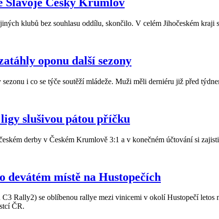
ze Slavoje Český Krumlov
jiných klubů bez souhlasu oddílu, skončilo. V celém Jihočeském kraji s
zatáhly oponu další sezony
nu i co se týče soutěží mládeže. Muži měli derniéru již před týdne
ligy slušivou pátou příčku
ihočeském derby v Českém Krumlově 3:1 a v konečném účtování si zajistil
po devátém místě na Hustopečích
 Rally2) se oblíbenou rallye mezi vinicemi v okolí Hustopečí letos mal
stcí ČR.