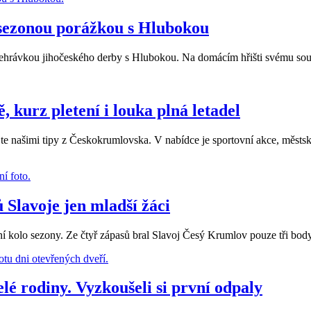
e sezonou porážkou s Hlubokou
edehrávkou jihočeského derby s Hlubokou. Na domácím hřišti svému soup
, kurz pletení i louka plná letadel
jte našimi tipy z Českokrumlovska. V nabídce je sportovní akce, městská
 Slavoje jen mladší žáci
í kolo sezony. Ze čtyř zápasů bral Slavoj Česý Krumlov pouze tři bod
lé rodiny. Vyzkoušeli si první odpaly