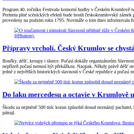
Program 40. ročníku Festivalu komorní hudby v Českém Krumlově nabí
Perineta plné scénických efektů bude hostit českokrumlovský zámek př
provedeny na podzim roku 1795. Novináře o tom dnes informovala řed
Přípravy vrcholí. Český Krumlov se chystá 
Bouřky, déšť, kroupy i slunce. Počasí dokáže organizátorům Slavnost
nepřízeň počasí nemusí být překážkou. Naopak. Někdy právě déšť nebo
jedné z největších historických slavností v České republice a počasí m
Do laku mercedesu a octavie v Krumlově ud
Škodu za nejméně 500 tisíc korun způsobil dosud neznámý pachatel, 
pátrají.