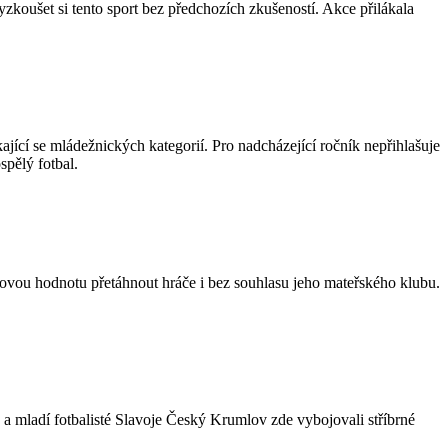
zkoušet si tento sport bez předchozích zkušeností. Akce přilákala
cí se mládežnických kategorií. Pro nadcházející ročník nepřihlašuje
spělý fotbal.
kovou hodnotu přetáhnout hráče i bez souhlasu jeho mateřského klubu.
 a mladí fotbalisté Slavoje Český Krumlov zde vybojovali stříbrné