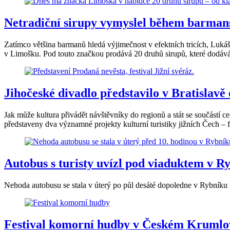
Netradiční sirupy vymyslel během barmansk
Zatímco většina barmanů hledá výjimečnost v efektních tricích, Luká
v Limošku. Pod touto značkou prodává 20 druhů sirupů, které dodává 
Jihočeské divadlo představilo v Bratislavě 
Jak může kultura přivádět návštěvníky do regionů a stát se součástí
představeny dva významné projekty kulturní turistiky jižních Čech – 
Autobus s turisty uvízl pod viaduktem v Ry
Nehoda autobusu se stala v úterý po půl desáté dopoledne v Rybníku n
Festival komorní hudby v Českém Krumlov