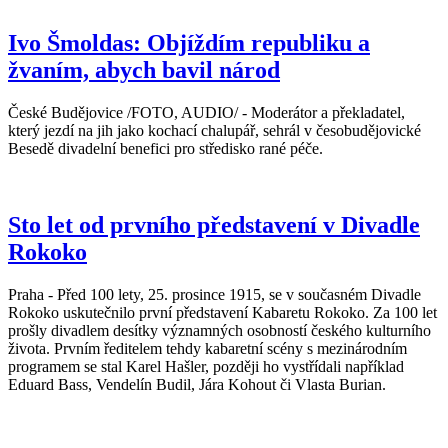
Ivo Šmoldas: Objíždím republiku a
žvaním, abych bavil národ
České Budějovice /FOTO, AUDIO/ - Moderátor a překladatel,
který jezdí na jih jako kochací chalupář, sehrál v česobudějovické
Besedě divadelní benefici pro středisko rané péče.
Sto let od prvního představení v Divadle
Rokoko
Praha - Před 100 lety, 25. prosince 1915, se v současném Divadle
Rokoko uskutečnilo první představení Kabaretu Rokoko. Za 100 let
prošly divadlem desítky významných osobností českého kulturního
života. Prvním ředitelem tehdy kabaretní scény s mezinárodním
programem se stal Karel Hašler, později ho vystřídali například
Eduard Bass, Vendelín Budil, Jára Kohout či Vlasta Burian.