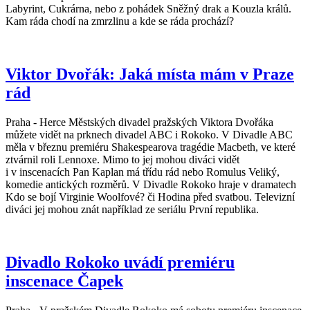
Labyrint, Cukrárna, nebo z pohádek Sněžný drak a Kouzla králů.
Kam ráda chodí na zmrzlinu a kde se ráda prochází?
Viktor Dvořák: Jaká místa mám v Praze
rád
Praha - Herce Městských divadel pražských Viktora Dvořáka
můžete vidět na prknech divadel ABC i Rokoko. V Divadle ABC
měla v březnu premiéru Shakespearova tragédie Macbeth, ve které
ztvárnil roli Lennoxe. Mimo to jej mohou diváci vidět
i v inscenacích Pan Kaplan má třídu rád nebo Romulus Veliký,
komedie antických rozměrů. V Divadle Rokoko hraje v dramatech
Kdo se bojí Virginie Woolfové? či Hodina před svatbou. Televizní
diváci jej mohou znát například ze seriálu První republika.
Divadlo Rokoko uvádí premiéru
inscenace Čapek