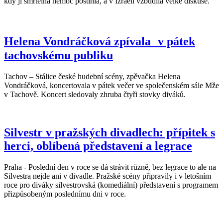
kdy ji smrtelná nemoc postihla, a v Izraeli vzbudila velké diskuse.
Helena Vondráčková zpívala v pátek
tachovskému publiku
Tachov – Stálice české hudební scény, zpěvačka Helena
Vondráčková, koncertovala v pátek večer ve společenském sále Mže
v Tachově. Koncert sledovaly zhruba čtyři stovky diváků.
Silvestr v pražských divadlech: přípitek s
herci, oblíbená představení a legrace
Praha - Poslední den v roce se dá strávit různě, bez legrace to ale na
Silvestra nejde ani v divadle. Pražské scény připravily i v letošním
roce pro diváky silvestrovská (komediální) představení s programem
přizpůsobeným poslednímu dni v roce.