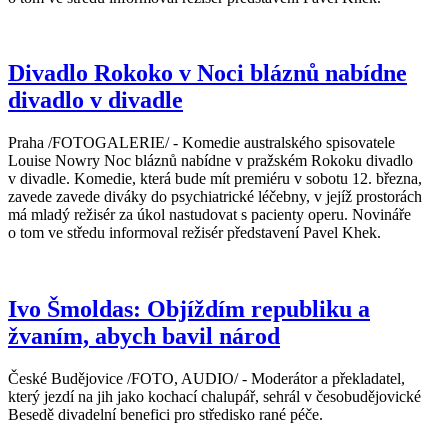
Divadlo Rokoko v Noci bláznů nabídne
divadlo v divadle
Praha /FOTOGALERIE/ - Komedie australského spisovatele
Louise Nowry Noc bláznů nabídne v pražském Rokoku divadlo
v divadle. Komedie, která bude mít premiéru v sobotu 12. března,
zavede zavede diváky do psychiatrické léčebny, v jejíž prostorách
má mladý režisér za úkol nastudovat s pacienty operu. Novináře
o tom ve středu informoval režisér představení Pavel Khek.
Ivo Šmoldas: Objíždím republiku a
žvaním, abych bavil národ
České Budějovice /FOTO, AUDIO/ - Moderátor a překladatel,
který jezdí na jih jako kochací chalupář, sehrál v česobudějovické
Besedě divadelní benefici pro středisko rané péče.