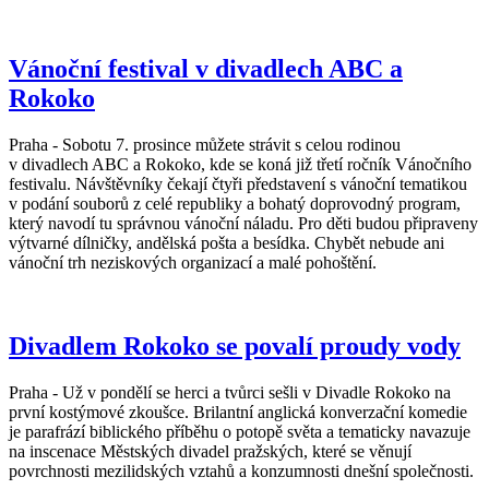
Vánoční festival v divadlech ABC a
Rokoko
Praha - Sobotu 7. prosince můžete strávit s celou rodinou
v divadlech ABC a Rokoko, kde se koná již třetí ročník Vánočního
festivalu. Návštěvníky čekají čtyři představení s vánoční tematikou
v podání souborů z celé republiky a bohatý doprovodný program,
který navodí tu správnou vánoční náladu. Pro děti budou připraveny
výtvarné dílničky, andělská pošta a besídka. Chybět nebude ani
vánoční trh neziskových organizací a malé pohoštění.
Divadlem Rokoko se povalí proudy vody
Praha - Už v pondělí se herci a tvůrci sešli v Divadle Rokoko na
první kostýmové zkoušce. Brilantní anglická konverzační komedie
je parafrází biblického příběhu o potopě světa a tematicky navazuje
na inscenace Městských divadel pražských, které se věnují
povrchnosti mezilidských vztahů a konzumnosti dnešní společnosti.