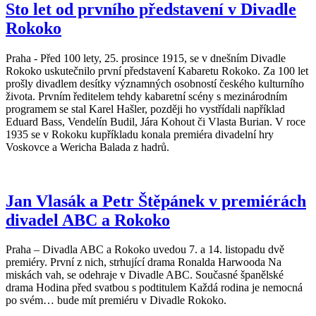
Sto let od prvního představení v Divadle
Rokoko
Praha - Před 100 lety, 25. prosince 1915, se v dnešním Divadle
Rokoko uskutečnilo první představení Kabaretu Rokoko. Za 100 let
prošly divadlem desítky významných osobností českého kulturního
života. Prvním ředitelem tehdy kabaretní scény s mezinárodním
programem se stal Karel Hašler, později ho vystřídali například
Eduard Bass, Vendelín Budil, Jára Kohout či Vlasta Burian. V roce
1935 se v Rokoku kupříkladu konala premiéra divadelní hry
Voskovce a Wericha Balada z hadrů.
Jan Vlasák a Petr Štěpánek v premiérách
divadel ABC a Rokoko
Praha – Divadla ABC a Rokoko uvedou 7. a 14. listopadu dvě
premiéry. První z nich, strhující drama Ronalda Harwooda Na
miskách vah, se odehraje v Divadle ABC. Současné španělské
drama Hodina před svatbou s podtitulem Každá rodina je nemocná
po svém… bude mít premiéru v Divadle Rokoko.