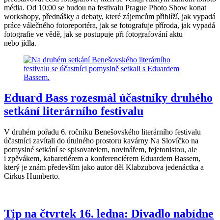
média. Od 10:00 se budou na festivalu Prague Photo Show konat
workshopy, přednášky a debaty, které zájemcům přiblíží, jak vypadá
práce válečného fotoreportéra, jak se fotografuje příroda, jak vypadá
fotografie ve vědě, jak se postupuje při fotografování aktu
nebo jídla.
Eduard Bass rozesmál účastníky druhého
setkání literárního festivalu
V druhém pořadu 6. ročníku Benešovského literárního festivalu
účastníci zavítali do útulného prostoru kavárny Na Slovíčko na
pomyslné setkání se spisovatelem, novinářem, fejetonistou, ale
i zpěvákem, kabaretiérem a konferenciérem Eduardem Bassem,
který je znám především jako autor děl Klabzubova jedenáctka a
Cirkus Humberto.
Tip na čtvrtek 16. ledna: Divadlo nabídne