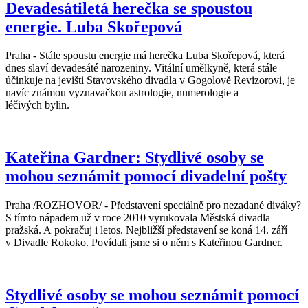
Devadesátiletá herečka se spoustou
energie. Luba Skořepová
Praha - Stále spoustu energie má herečka Luba Skořepová, která
dnes slaví devadesáté narozeniny. Vitální umělkyně, která stále
účinkuje na jevišti Stavovského divadla v Gogolově Revizorovi, je
navíc známou vyznavačkou astrologie, numerologie a
léčivých bylin.
Kateřina Gardner: Stydlivé osoby se
mohou seznámit pomocí divadelní pošty
Praha /ROZHOVOR/ - Představení speciálně pro nezadané diváky?
S tímto nápadem už v roce 2010 vyrukovala Městská divadla
pražská. A pokračuj i letos. Nejbližší představení se koná 14. září
v Divadle Rokoko. Povídali jsme si o něm s Kateřinou Gardner.
Stydlivé osoby se mohou seznámit pomocí