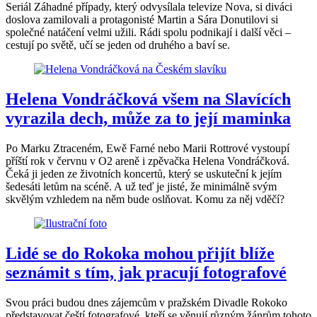
Seriál Záhadné případy, který odvysílala televize Nova, si diváci
doslova zamilovali a protagonisté Martin a Sára Donutilovi si
společné natáčení velmi užili. Rádi spolu podnikají i další věci –
cestují po světě, učí se jeden od druhého a baví se.
Helena Vondráčková všem na Slavících
vyrazila dech, může za to její maminka
Po Marku Ztraceném, Ewě Farné nebo Marii Rottrové vystoupí
příští rok v červnu v O2 areně i zpěvačka Helena Vondráčková.
Čeká ji jeden ze životních koncertů, který se uskuteční k jejím
šedesáti letům na scéně. A už teď je jisté, že minimálně svým
skvělým vzhledem na něm bude oslňovat. Komu za něj vděčí?
Lidé se do Rokoka mohou přijít blíže
seznámit s tím, jak pracují fotografové
Svou práci budou dnes zájemcům v pražském Divadle Rokoko
představovat čeští fotografové, kteří se věnují různým žánrům tohoto