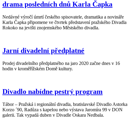
drama posledních dnů Karla Čapka
Nedávné výročí úmrtí českého spisovatele, dramatika a novináře
Karla Čapka připomene ve čtvrtek představení pražského Divadla
Rokoko na jevišti znojemského Městského divadla.
Jarní divadelní předplatné
Prodej divadelního předplatného na jaro 2020 začne dnes v 16
hodin v kroměřížském Domě kultury.
Divadlo nabídne pestrý program
Tábor – Pražská i regionální divadla, bratislavské Divadlo Astorka
Korzo ´90, Radůza s kapelou nebo výstava Jaromíra 99 v DON
galerii. Tak vypadá duben v Divadle Oskara Nedbala.