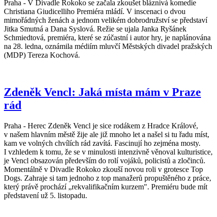
Praha - V Divadle Rokoko se začala zkoušet bláznivá komedie
Christiana Giudicelliho Premiéra mládí. V inscenaci o dvou
mimořádných ženách a jednom velikém dobrodružství se představí
Jitka Smutná a Dana Syslová. Režie se ujala Janka Ryšánek
Schmiedtová, premiéra, které se zúčastní i autor hry, je naplánována
na 28. ledna, oznámila médiím mluvčí Městských divadel pražských
(MDP) Tereza Kochová.
Zdeněk Vencl: Jaká místa mám v Praze
rád
Praha - Herec Zdeněk Vencl je sice rodákem z Hradce Králové,
v našem hlavním městě žije ale již mnoho let a našel si tu řadu míst,
kam ve volných chvílích rád zavítá. Fascinují ho zejména mosty.
I vzhledem k tomu, že se v minulosti intenzivně věnoval kulturistice,
je Vencl obsazován především do rolí vojáků, policistů a zločinců.
Momentálně v Divadle Rokoko zkouší novou roli v grotesce Top
Dogs. Zahraje si tam jednoho z top manažerů propuštěného z práce,
který právě prochází „rekvalifikačním kurzem". Premiéru bude mít
představení už 5. listopadu.