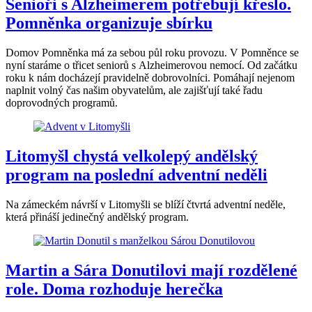
Senioři s Alzheimerem potřebují křeslo.
Pomněnka organizuje sbírku
Domov Pomněnka má za sebou půl roku provozu. V Pomněnce se
nyní staráme o třicet seniorů s Alzheimerovou nemocí. Od začátku
roku k nám docházejí pravidelně dobrovolníci. Pomáhají nejenom
naplnit volný čas našim obyvatelům, ale zajišťují také řadu
doprovodných programů.
Litomyšl chystá velkolepý andělský
program na poslední adventní neděli
Na zámeckém návrší v Litomyšli se blíží čtvrtá adventní neděle,
která přináší jedinečný andělský program.
Martin a Sára Donutilovi mají rozdělené
role. Doma rozhoduje herečka