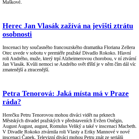
Maškové.
Herec Jan Vlasák zažívá na jevišti ztrátu
osobnosti
Inscenaci hry současného francouzského dramatika Floriana Zellera
Otec uvede v sobotu v premiéře pražské Divadlo Rokoko. Hlavní
roli Andrého, muže, který trpí Alzheimerovou chorobou, v ní ztvární
Jan Vlasák. Kvůli nemoci se Andrého svět tříští je v něm čím dál víc
zmatenější a ztracenější.
Petra Tenorová: Jaká místa má v Praze
ráda?
Herečku Petru Tenorovou mohou diváci vidět na prknech
Městských divadel pražských v představeních Evžen Oněgin,
August August, august, Romulus Veliký a také v inscenaci Macbeth.
V Divadle Rokoko ztvárnila roli Vlasty a Eriky Mannové v nové
inscenaci Čapek. Televizní diváci mohou Petru znát ze seriálů