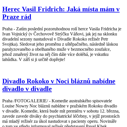
Herec Vasil Fridrich: Jaká místa mám v
Praze rád
Praha - Zatím poslední pozoruhodnou rolí herce Vasila Fridricha je
Ivan Vojnický (v Čechovově Strýčku Váňovi, jak jej na sklonku
divadelní sezony nastudoval v Divadle Rokoko režisér Petr
Svojtka). Sledovat jeho proměnu z uštěpačného, následně láskou
paralyzovaného a obelhaného muže v bezmocného zoufalce,
jehož zmařený život na něj čím dále více doléhá, je vskutku
lahůdka. V září si ji určitě dopřejte!
Divadlo Rokoko v Noci bláznů nabídne
divadlo v divadle
Praha /FOTOGALERIE/ - Komedie australského spisovatele
Louise Nowry Noc bláznů nabídne v pražském Rokoku divadlo
v divadle. Komedie, která bude mít premiéru v sobotu 12. března,
zavede zavede diváky do psychiatrické léčebny, v jejíž prostorách
má mladý režisér za úkol nastudovat s pacienty operu. Novináře
o tom ve středu informoval režisér představení Pavel Khek.