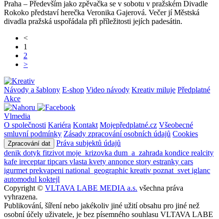
Praha – Především jako zpěvačka se v sobotu v pražském Divadle
Rokoko představí herečka Veronika Gajerová. Večer jí Městská
divadla pražská uspořádala při příležitosti jejích padesátin.
<
1
2
>
Návody a šablony
E-shop
Video návody
Kreativ miluje
Předplatné
Akce
Vlmedia
O společnosti
Kariéra
Kontakt
Mojepředplatné.cz
Všeobecné
smluvní podmínky
Zásady zpracování osobních údajů
Cookies
Práva subjektů údajů
Zpracování dat
denik
dotyk
fitzivot
moje_krizovka
dum_a_zahrada
kondice
realcity
kafe
ireceptar
tipcars
vlasta
kvety
annonce
story
estranky
cars
igurmet
prekvapeni
national_geographic
kreativ
poznat_svet
iglanc
automodul
koktejl
Copyright ©
VLTAVA LABE MEDIA a.s.
všechna práva
vyhrazena.
Publikování, šíření nebo jakékoliv jiné užití obsahu pro jiné než
osobní účely uživatele, je bez písemného souhlasu VLTAVA LABE