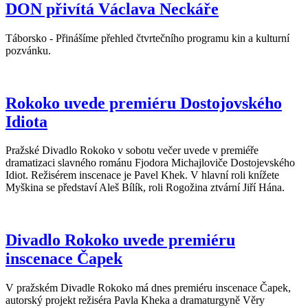
DON přivítá Václava Neckáře
Táborsko - Přinášíme přehled čtvrtečního programu kin a kulturní
pozvánku.
Rokoko uvede premiéru Dostojovského
Idiota
Pražské Divadlo Rokoko v sobotu večer uvede v premiéře
dramatizaci slavného románu Fjodora Michajloviče Dostojevského
Idiot. Režisérem inscenace je Pavel Khek. V hlavní roli knížete
Myškina se představí Aleš Bílík, roli Rogožina ztvární Jiří Hána.
Divadlo Rokoko uvede premiéru
inscenace Čapek
V pražském Divadle Rokoko má dnes premiéru inscenace Čapek,
autorský projekt režiséra Pavla Kheka a dramaturgyně Věry