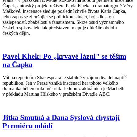
Praha - V pražském Divadle Rokoko má sobotu premiéru inscenace
Čapek, autorský projekt režiséra Pavla Kheka a dramaturgyně Věry
Maškové. Inscenace sleduje poslední chvíle života Karla Čapka,
jeho zápas se zhoršující se politickou situací, boj s lidskou
zaslepeností, zbabělostí a fanatismem. Skrze osud významného
českého spisovatele tak představení mapuje důležité období
českých dějin.
Pavel Khek: Po „krvavé lázni" se těším
na Čapka
Mít na repertoáru Shakespeara je stabilně v zájmu divadel napříč
republikou. Jen v Praze vzniká inscenací her tohoto velkého
dramatika během roku několik. Jednou z aktuálních je Macbeth
v překladu Martina Hilského v pražském Divadle ABC.
Jitka Smutná a Dana Syslová chystají
Premiéru mládí