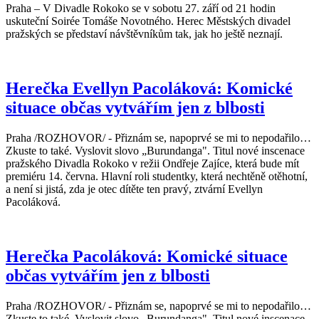
Praha – V Divadle Rokoko se v sobotu 27. září od 21 hodin
uskuteční Soirée Tomáše Novotného. Herec Městských divadel
pražských se představí návštěvníkům tak, jak ho ještě neznají.
Herečka Evellyn Pacoláková: Komické
situace občas vytvářím jen z blbosti
Praha /ROZHOVOR/ - Přiznám se, napoprvé se mi to nepodařilo…
Zkuste to také. Vyslovit slovo „Burundanga". Titul nové inscenace
pražského Divadla Rokoko v režii Ondřeje Zajíce, která bude mít
premiéru 14. června. Hlavní roli studentky, která nechtěně otěhotní,
a není si jistá, zda je otec dítěte ten pravý, ztvární Evellyn
Pacoláková.
Herečka Pacoláková: Komické situace
občas vytvářím jen z blbosti
Praha /ROZHOVOR/ - Přiznám se, napoprvé se mi to nepodařilo…
Zkuste to také. Vyslovit slovo „Burundanga". Titul nové inscenace