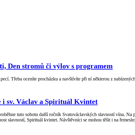
i, Den stromů či výlov s programem
pecí. Třeba oceníte procházku a navštívíte při ní některou z nabízenýc
i sv. Václav a Spirituál Kvintet
ne tuto sobotu další ročník Svatováclavských slavností vína. Na p
t slavností, Spirituál kvintet. Návštěvníci se mohou těšit i na řemesln