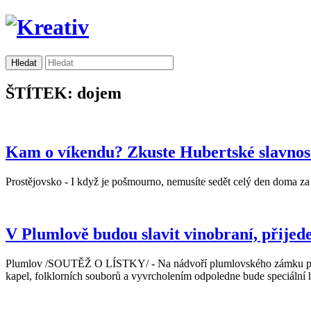
ŠTÍTEK: dojem
Kam o víkendu? Zkuste Hubertské slavnost
Prostějovsko - I když je pošmourno, nemusíte sedět celý den doma za 
V Plumlově budou slavit vinobraní, přijede 
Plumlov /SOUTĚŽ O LÍSTKY/ - Na nádvoří plumlovského zámku proběh
kapel, folklorních souborů a vyvrcholením odpoledne bude speciální hos