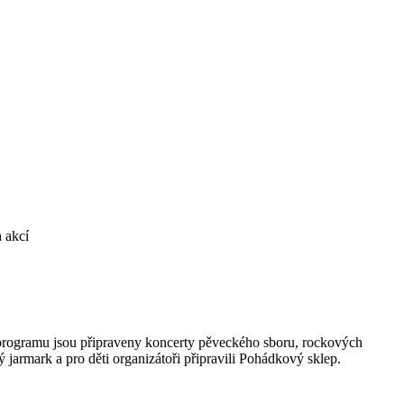
h akcí
rogramu jsou připraveny koncerty pěveckého sboru, rockových
ý jarmark a pro děti organizátoři připravili Pohádkový sklep.