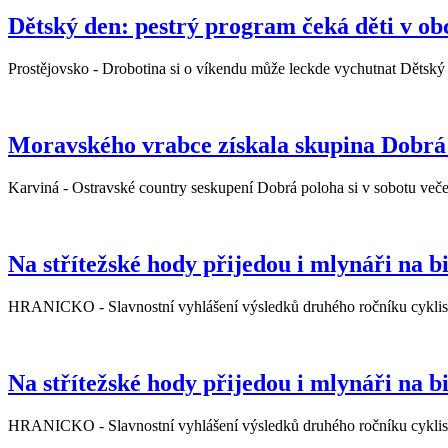
Dětský den: pestrý program čeká děti v ob
Prostějovsko - Drobotina si o víkendu může leckde vychutnat Dětský de
Moravského vrabce získala skupina Dobrá
Karviná - Ostravské country seskupení Dobrá poloha si v sobotu veče
Na střítežské hody přijedou i mlynáři na b
HRANICKO - Slavnostní vyhlášení výsledků druhého ročníku cyklistic
Na střítežské hody přijedou i mlynáři na b
HRANICKO - Slavnostní vyhlášení výsledků druhého ročníku cyklistic