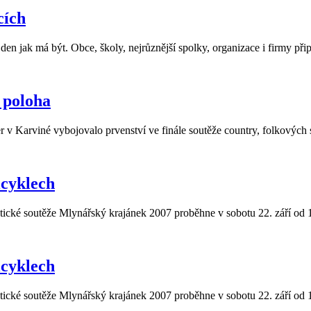
cích
n jak má být. Obce, školy, nejrůznější spolky, organizace i firmy připr
 poloha
r v Karviné vybojovalo prvenství ve finále soutěže country, folkovýc
icyklech
ké soutěže Mlynářský krajánek 2007 proběhne v sobotu 22. září od 14
icyklech
ké soutěže Mlynářský krajánek 2007 proběhne v sobotu 22. září od 14