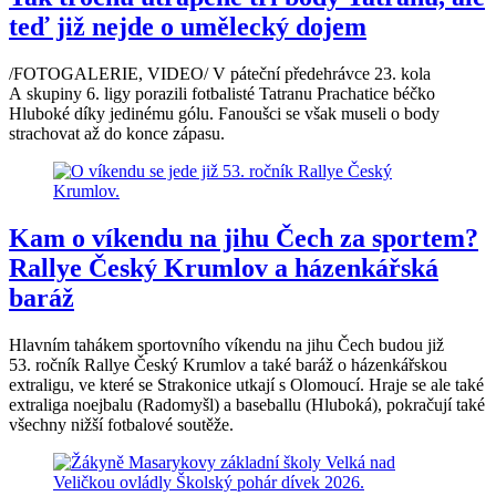
teď již nejde o umělecký dojem
/FOTOGALERIE, VIDEO/ V páteční předehrávce 23. kola
A skupiny 6. ligy porazili fotbalisté Tatranu Prachatice béčko
Hluboké díky jedinému gólu. Fanoušci se však museli o body
strachovat až do konce zápasu.
Kam o víkendu na jihu Čech za sportem?
Rallye Český Krumlov a házenkářská
baráž
Hlavním tahákem sportovního víkendu na jihu Čech budou již
53. ročník Rallye Český Krumlov a také baráž o házenkářskou
extraligu, ve které se Strakonice utkají s Olomoucí. Hraje se ale také
extraliga noejbalu (Radomyšl) a baseballu (Hluboká), pokračují také
všechny nižší fotbalové soutěže.