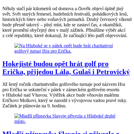
Někdy stačí pár kilometrů od domova a člověk objeví úplně jiný
svět. Svět starých řemesel, hudebních festivalů, pohádkových lesů,
historických bitev nebo voňavých jarmarků. Druhý červnový víkend
bude přesně takový – plný míst, kde se zastaví čas, a okamžiků,
které promění obyčejný den v malý zážitek. Přinášíme výběr akcí
z celé republiky, které dokazují, že začínající léto patří objevování.
Hokejisté budou opět hrát golf pro
Erička, přijedou Lála, Gulaš i Petrovický
Již šestý ročník charitativního golfového turnaje pod názvem Hra
pro Erička se uskuteční v pátek v zámeckém golfovém resortu
v Hluboké nad Vltavou. Výtěžek akce bude věnován malému
Eričkovi Molkovi, který se narodil s vývojovou vadou pravé ruky.
Začátek je plánován na 9. hodinu.