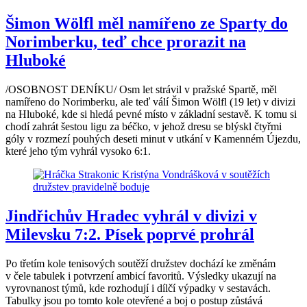
Šimon Wölfl měl namířeno ze Sparty do
Norimberku, teď chce prorazit na
Hluboké
/OSOBNOST DENÍKU/ Osm let strávil v pražské Spartě, měl
namířeno do Norimberku, ale teď válí Šimon Wölfl (19 let) v divizi
na Hluboké, kde si hledá pevné místo v základní sestavě. K tomu si
chodí zahrát šestou ligu za béčko, v jehož dresu se blýskl čtyřmi
góly v rozmezí pouhých deseti minut v utkání v Kamenném Újezdu,
které jeho tým vyhrál vysoko 6:1.
Jindřichův Hradec vyhrál v divizi v
Milevsku 7:2. Písek poprvé prohrál
Po třetím kole tenisových soutěží družstev dochází ke změnám
v čele tabulek i potvrzení ambicí favoritů. Výsledky ukazují na
vyrovnanost týmů, kde rozhodují i dílčí výpadky v sestavách.
Tabulky jsou po tomto kole otevřené a boj o postup zůstává