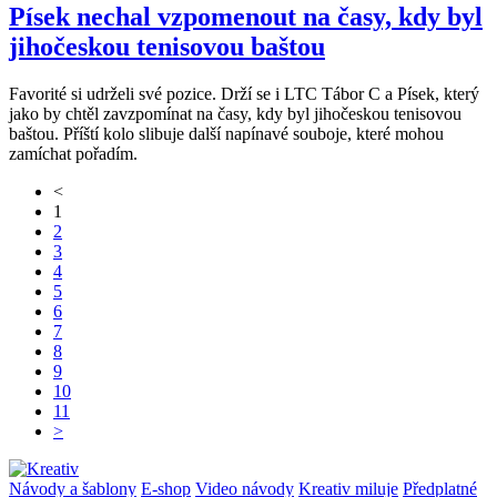
Písek nechal vzpomenout na časy, kdy byl
jihočeskou tenisovou baštou
Favorité si udrželi své pozice. Drží se i LTC Tábor C a Písek, který
jako by chtěl zavzpomínat na časy, kdy byl jihočeskou tenisovou
baštou. Příští kolo slibuje další napínavé souboje, které mohou
zamíchat pořadím.
<
1
2
3
4
5
6
7
8
9
10
11
>
Návody a šablony
E-shop
Video návody
Kreativ miluje
Předplatné