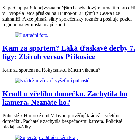
SuperCup patří k nejvýznamnějším baseballovým turnajům pro děti
v Evropě a letos přilákal na Hlubokou 24 týmů z Česka i ze
zahraničí. Akce přináší silný společenský rozměr a posiluje pozici
regionu na evropské mapě sportu.
Kam za sportem? Láká třaskavé derby 7.
ligy: Zbiroh versus Příkosice
Kam za sportem na Rokycansku během víkendu?
Kradl u včelího domečku. Zachytila ho
kamera. Neznáte ho?
Policisté z Hluboké nad Vltavou prověřují krádež u včelího
domečku. Pachatele zachytila bezpečnostní kamera. Policisté
hledají svědky.