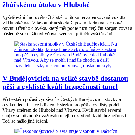
žhářskému útoku v Hluboké
Vyšetřování únorového žhářského útoku na zaparkovaná vozidla
v Hluboké nad Vltavou přineslo další posun. Kriminalisté nově
obvinili třetího člověka, který měl podle nich celý čin zorganizovat a
následně se snažit ovlivňovat svědky i průběh vyšetřování.
V Budějovicích na velké stavbě dostanou
pěší a cyklisté kvůli bezpečnosti tunel
Při hezkém počasí využívají v Českých Budějovicích stovky a
o víkendech i tisíce lidí denně stezku pro pěší a cyklisty podél
Vltavy směrem do Hluboké nad Vltavou. Kvůli stavbě severní
spojky se původně uvažovalo o jejím uzavření, kvůli bezpečnosti.
Teď se našlo jiné řešení.