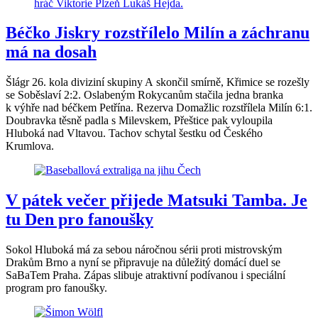
Béčko Jiskry rozstřílelo Milín a záchranu
má na dosah
Šlágr 26. kola diviziní skupiny A skončil smírně, Křimice se rozešly
se Soběslaví 2:2. Oslabeným Rokycanům stačila jedna branka
k výhře nad béčkem Petřína. Rezerva Domažlic rozstřílela Milín 6:1.
Doubravka těsně padla s Milevskem, Přeštice pak vyloupila
Hluboká nad Vltavou. Tachov schytal šestku od Českého
Krumlova.
V pátek večer přijede Matsuki Tamba. Je
tu Den pro fanoušky
Sokol Hluboká má za sebou náročnou sérii proti mistrovským
Drakům Brno a nyní se připravuje na důležitý domácí duel se
SaBaTem Praha. Zápas slibuje atraktivní podívanou i speciální
program pro fanoušky.