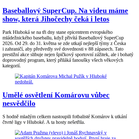
Baseballový SuperCup. Na videu máme
show, která Jihočechy čeká i letos
Park Hluboká se na tři dny stane epicentrem evropského
mládežnického baseballu, když přivítá Baseballový SuperCup
2026. Od 29. do 31. května se zde utkají nejlepší týmy z Česka
i zahraničí, aby předvedly své dovednosti v 88 zápasech. Tato
prestižní akce slibuje nejen špičkový sportovní zážitek, ale i bohatý
doprovodný program, který přiláká fanoušky všech věkových
kategorií.
Umělé osvětlení Komárovu vůbec
nesvědčilo
S hodně mladým celkem nastoupili fotbalisté Komárov k utkání
čtvrté ligy v Hluboké. A ta hosty nešetřila.