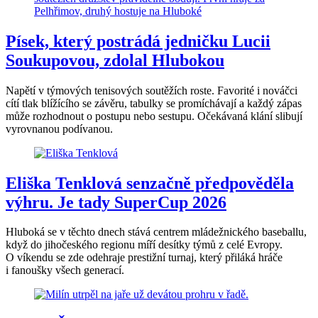
Písek, který postrádá jedničku Lucii
Soukupovou, zdolal Hlubokou
Napětí v týmových tenisových soutěžích roste. Favorité i nováčci
cítí tlak blížícího se závěru, tabulky se promíchávají a každý zápas
může rozhodnout o postupu nebo sestupu. Očekávaná klání slibují
vyrovnanou podívanou.
Eliška Tenklová senzačně předpověděla
výhru. Je tady SuperCup 2026
Hluboká se v těchto dnech stává centrem mládežnického baseballu,
když do jihočeského regionu míří desítky týmů z celé Evropy.
O víkendu se zde odehraje prestižní turnaj, který přiláká hráče
i fanoušky všech generací.