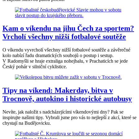
Kam o víkendu na jihu Čech za sportem?
Vrcholí všechny nižší fotbalové soutěže
O víkendu vyvrcholí všechny nižší fotbalové soutěže a závěrečné
kolo nabízí řadu dramatických soubojů o postup i sestup.
V Radomyšli se hraje extraliga nohejbalu, v Prachaticích se jede
Český pohár v silniční cyklistice.
Tipy na víkend: Makerday, bitva v
Trocnově, autokino i historické autobusy
Nevíte, jak naložit s nadcházejícími víkendovými dny? Pak se
inspirujte našimi tipy. Vybrali jsme pro vás to nejlepší z akcí, které se
chystají na Budějovicku.