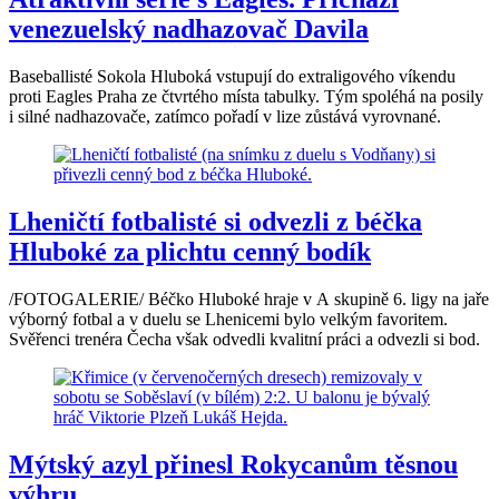
venezuelský nadhazovač Davila
Baseballisté Sokola Hluboká vstupují do extraligového víkendu
proti Eagles Praha ze čtvrtého místa tabulky. Tým spoléhá na posily
i silné nadhazovače, zatímco pořadí v lize zůstává vyrovnané.
Lheničtí fotbalisté si odvezli z béčka
Hluboké za plichtu cenný bodík
/FOTOGALERIE/ Béčko Hluboké hraje v A skupině 6. ligy na jaře
výborný fotbal a v duelu se Lhenicemi bylo velkým favoritem.
Svěřenci trenéra Čecha však odvedli kvalitní práci a odvezli si bod.
Mýtský azyl přinesl Rokycanům těsnou
výhru