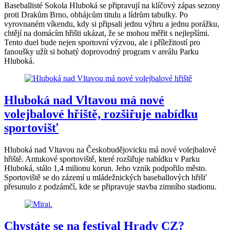
Baseballisté Sokola Hluboká se připravují na klíčový zápas sezony
proti Drakům Brno, obhájcům titulu a lídrům tabulky. Po
vyrovnaném víkendu, kdy si připsali jednu výhru a jednu porážku,
chtějí na domácím hřišti ukázat, že se mohou měřit s nejlepšími.
Tento duel bude nejen sportovní výzvou, ale i příležitostí pro
fanoušky užít si bohatý doprovodný program v areálu Parku
Hluboká.
Hluboká nad Vltavou má nové
volejbalové hřiště, rozšiřuje nabídku
sportovišť
Hluboká nad Vltavou na Českobudějovicku má nové volejbalové
hřiště. Antukové sportoviště, které rozšiřuje nabídku v Parku
Hluboká, stálo 1,4 milionu korun. Jeho vznik podpořilo město.
Sportoviště se do zázemí u mládežnických baseballových hřišť
přesunulo z podzámčí, kde se připravuje stavba zimního stadionu.
Chystáte se na festival Hrady CZ?