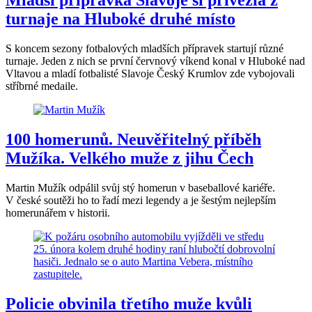
Mladší přípravka Slavoje si přivezla z
turnaje na Hluboké druhé místo
S koncem sezony fotbalových mladších přípravek startují různé
turnaje. Jeden z nich se první červnový víkend konal v Hluboké nad
Vltavou a mladí fotbalisté Slavoje Český Krumlov zde vybojovali
stříbrné medaile.
100 homerunů. Neuvěřitelný příběh
Mužíka. Velkého muže z jihu Čech
Martin Mužík odpálil svůj stý homerun v baseballové kariéře.
V české soutěži ho to řadí mezi legendy a je šestým nejlepším
homerunářem v historii.
Policie obvinila třetího muže kvůli