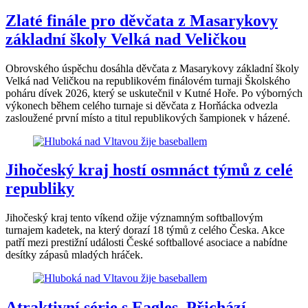
Zlaté finále pro děvčata z Masarykovy
základní školy Velká nad Veličkou
Obrovského úspěchu dosáhla děvčata z Masarykovy základní školy
Velká nad Veličkou na republikovém finálovém turnaji Školského
poháru dívek 2026, který se uskutečnil v Kutné Hoře. Po výborných
výkonech během celého turnaje si děvčata z Horňácka odvezla
zasloužené první místo a titul republikových šampionek v házené.
Jihočeský kraj hostí osmnáct týmů z celé
republiky
Jihočeský kraj tento víkend ožije významným softballovým
turnajem kadetek, na který dorazí 18 týmů z celého Česka. Akce
patří mezi prestižní události České softballové asociace a nabídne
desítky zápasů mladých hráček.
Atraktivní série s Eagles. Přichází