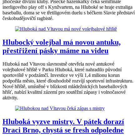
jihočeské divizní kluby. Písecké házenkářky čeká semifinále
inerligového play off s Kynžvartem, na Hluboké se hraje extraliga
baseballu, doma se ve třetiligovém duelu s béčkem Slavie představí
českobudějovičtí ragbisté.
Hlubocký volejbal má novou antuku,
přestřižení pásky máme na videu
Hluboká nad Vltavou slavnostně otevřela nové antukové
volejbalové hřiště v Parku Hluboká, které nahradilo původní
sportoviště v podzámčí. Investice ve výši 1,4 milionu korun
podpořila město, které dlouhodobě rozvíjí sportovní infrastrukturu.
Nové hřiště, umístěné v blízkosti mládežnických baseballových
hřišť, nabízí kvalitní zázemí pro soutěžní zápasy i volnočasové
aktivity.
Hluboká vyzve mistry. V pátek dorazí
Draci Brno, chystá se fresh odpoledne