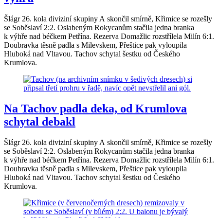
Šlágr 26. kola diviziní skupiny A skončil smírně, Křimice se rozešly
se Soběslaví 2:2. Oslabeným Rokycanům stačila jedna branka
k výhře nad béčkem Petřína. Rezerva Domažlic rozstřílela Milín 6:1.
Doubravka těsně padla s Milevskem, Přeštice pak vyloupila
Hluboká nad Vltavou. Tachov schytal šestku od Českého
Krumlova.
Na Tachov padla deka, od Krumlova
schytal debakl
Šlágr 26. kola diviziní skupiny A skončil smírně, Křimice se rozešly
se Soběslaví 2:2. Oslabeným Rokycanům stačila jedna branka
k výhře nad béčkem Petřína. Rezerva Domažlic rozstřílela Milín 6:1.
Doubravka těsně padla s Milevskem, Přeštice pak vyloupila
Hluboká nad Vltavou. Tachov schytal šestku od Českého
Krumlova.