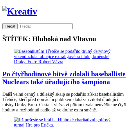
ŠTÍTEK: Hluboká nad Vltavou
Po čtyřhodinové bitvě zdolali baseballisté
Nuclears také úřadujícího šampiona
Další velmi cenný a důležitý skalp se podařilo získat baseballistům
Třebíče, kteří před domácím publikem dokázali zdolat úřadující
mistry Draky Brno. Cesta k vítězství přitom trvala neuvěřitelné čtyři
hodiny a rozhodnutí padlo až ve druhé extra směně.