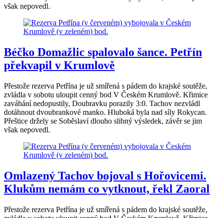
však nepovedl.
Béčko Domažlic spalovalo šance. Petřín
překvapil v Krumlově
Přestože rezerva Petřína je už smířená s pádem do krajské soutěže,
zvládla v sobotu uloupit cenný bod V Českém Krumlově. Křimice
zaváhání nedopustily, Doubravku porazily 3:0. Tachov nezvládl
dotáhnout dvoubrankové manko. Hluboká byla nad síly Rokycan.
Přeštice držely se Soběslaví dlouho slibný výsledek, závěr se jim
však nepovedl.
Omlazený Tachov bojoval s Hořovicemi.
Klukům nemám co vytknout, řekl Zaoral
Přestože rezerva Petřína je už smířená s pádem do krajské soutěže,