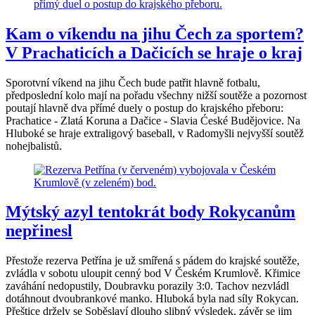
Kam o víkendu na jihu Čech za sportem?
V Prachaticích a Dačicích se hraje o kraj
Sporotvní víkend na jihu Čech bude patřit hlavně fotbalu,
předposlední kolo mají na pořadu všechny nižší soutěže a pozornost
poutají hlavně dva přímé duely o postup do krajského přeboru:
Prachatice - Zlatá Koruna a Dačice - Slavia Ćeské Budějovice. Na
Hluboké se hraje extraligový baseball, v Radomyšli nejvyšší soutěž
nohejbalistů.
Mýtský azyl tentokrát body Rokycanům
nepřinesl
Přestože rezerva Petřína je už smířená s pádem do krajské soutěže,
zvládla v sobotu uloupit cenný bod V Českém Krumlově. Křimice
zaváhání nedopustily, Doubravku porazily 3:0. Tachov nezvládl
dotáhnout dvoubrankové manko. Hluboká byla nad síly Rokycan.
Přeštice držely se Soběslaví dlouho slibný výsledek, závěr se jim