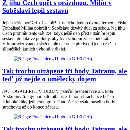
Z jihu Čech opět s prázdnou. Milín v
Soběslavi lepil sestavu
Jejich série porážek už se blíží k nelichotivému dvoucifernému číslu.
Fotbalisté Milína pohráli v Soběslavi devátý duel za sebou. Na jihu
Čech prohráli tentokrát 2:4, když ještě den před utkáním lepili
sestavu do takové podoby, aby byli schopni zápas odehrát.
V improvizovaném složení ale nakonec předvedli jeden z těch
slibnějších jarních výkonů v divizi.
Tak trochu utrápené tři body Tatranu, ale
teď již nejde o umělecký dojem
/FOTOGALERIE, VIDEO/ V páteční předehrávce 23. kola
A skupiny 6. ligy porazili fotbalisté Tatranu Prachatice béčko
Hluboké díky jedinému gólu. Fanoušci se však museli o body
strachovat až do konce zápasu.
Tak trochu utrápené tři body Tatranu, ale