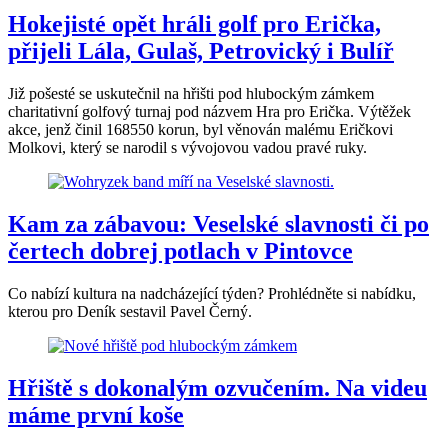
Hokejisté opět hráli golf pro Erička,
přijeli Lála, Gulaš, Petrovický i Bulíř
Již pošesté se uskutečnil na hřišti pod hlubockým zámkem
charitativní golfový turnaj pod názvem Hra pro Erička. Výtěžek
akce, jenž činil 168550 korun, byl věnován malému Eričkovi
Molkovi, který se narodil s vývojovou vadou pravé ruky.
Kam za zábavou: Veselské slavnosti či po
čertech dobrej potlach v Pintovce
Co nabízí kultura na nadcházející týden? Prohlédněte si nabídku,
kterou pro Deník sestavil Pavel Černý.
Hřiště s dokonalým ozvučením. Na videu
máme první koše