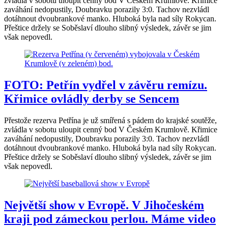
zvládla v sobotu uloupit cenný bod V Českém Krumlově. Křimice
zaváhání nedopustily, Doubravku porazily 3:0. Tachov nezvládl
dotáhnout dvoubrankové manko. Hluboká byla nad síly Rokycan.
Přeštice držely se Soběslaví dlouho slibný výsledek, závěr se jim
však nepovedl.
FOTO: Petřín vydřel v závěru remízu.
Křimice ovládly derby se Sencem
Přestože rezerva Petřína je už smířená s pádem do krajské soutěže,
zvládla v sobotu uloupit cenný bod V Českém Krumlově. Křimice
zaváhání nedopustily, Doubravku porazily 3:0. Tachov nezvládl
dotáhnout dvoubrankové manko. Hluboká byla nad síly Rokycan.
Přeštice držely se Soběslaví dlouho slibný výsledek, závěr se jim
však nepovedl.
Největší show v Evropě. V Jihočeském
kraji pod zámeckou perlou. Máme video