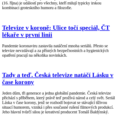
(16. října) je událostí pro všechny, kteří milují typicky irskou
kombinaci groteskního humoru a filozofie.
Televize v koroně: Ulice točí speciál, ČT
lékaře v první linii
Pandemie koronaviru zastavila natáčení mnoha seriálů. Přesto se
televize nevzdávají a za přísných bezpečnostních a hygienických
opatření pracují na několika novinkách.
Tady a teď. Česká televize natáčí Lásku v
čase korony
Jeden dům, tři generace a jedna globální pandemie. Česká televize
přichází s příběhem, který právě teď prožívá národ a celý svět. Seriál
Láska v čase korony, jenž se rozhodl bojovat se stávající tíživou
situací humorem, vzniká i přes současné rušení filmových produkcí.
Jeho hlavní tvůrčí silou je kreativní producent Tomáš Baldýnský.