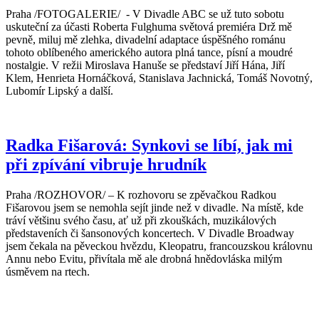
Praha /FOTOGALERIE/ - V Divadle ABC se už tuto sobotu
uskuteční za účasti Roberta Fulghuma světová premiéra Drž mě
pevně, miluj mě zlehka, divadelní adaptace úspěšného románu
tohoto oblíbeného amerického autora plná tance, písní a moudré
nostalgie. V režii Miroslava Hanuše se představí Jiří Hána, Jiří
Klem, Henrieta Hornáčková, Stanislava Jachnická, Tomáš Novotný,
Lubomír Lipský a další.
Radka Fišarová: Synkovi se líbí, jak mi
při zpívání vibruje hrudník
Praha /ROZHOVOR/ – K rozhovoru se zpěvačkou Radkou
Fišarovou jsem se nemohla sejít jinde než v divadle. Na místě, kde
tráví většinu svého času, ať už při zkouškách, muzikálových
představeních či šansonových koncertech. V Divadle Broadway
jsem čekala na pěveckou hvězdu, Kleopatru, francouzskou královnu
Annu nebo Evitu, přivítala mě ale drobná hnědovláska milým
úsměvem na rtech.