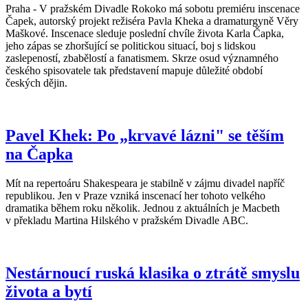
Praha - V pražském Divadle Rokoko má sobotu premiéru inscenace
Čapek, autorský projekt režiséra Pavla Kheka a dramaturgyně Věry
Maškové. Inscenace sleduje poslední chvíle života Karla Čapka,
jeho zápas se zhoršující se politickou situací, boj s lidskou
zaslepeností, zbabělostí a fanatismem. Skrze osud významného
českého spisovatele tak představení mapuje důležité období
českých dějin.
Pavel Khek: Po „krvavé lázni" se těším
na Čapka
Mít na repertoáru Shakespeara je stabilně v zájmu divadel napříč
republikou. Jen v Praze vzniká inscenací her tohoto velkého
dramatika během roku několik. Jednou z aktuálních je Macbeth
v překladu Martina Hilského v pražském Divadle ABC.
Nestárnoucí ruská klasika o ztrátě smyslu
života a bytí