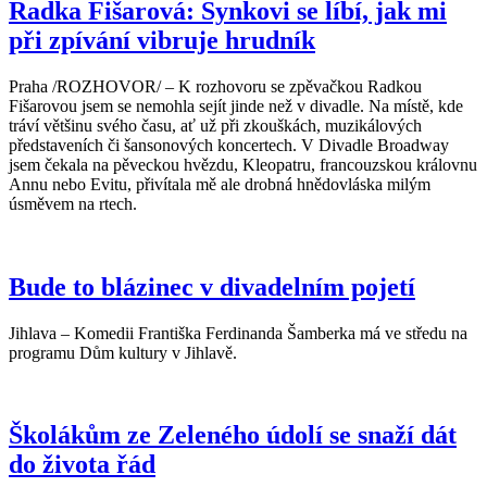
Radka Fišarová: Synkovi se líbí, jak mi
při zpívání vibruje hrudník
Praha /ROZHOVOR/ – K rozhovoru se zpěvačkou Radkou
Fišarovou jsem se nemohla sejít jinde než v divadle. Na místě, kde
tráví většinu svého času, ať už při zkouškách, muzikálových
představeních či šansonových koncertech. V Divadle Broadway
jsem čekala na pěveckou hvězdu, Kleopatru, francouzskou královnu
Annu nebo Evitu, přivítala mě ale drobná hnědovláska milým
úsměvem na rtech.
Bude to blázinec v divadelním pojetí
Jihlava – Komedii Františka Ferdinanda Šamberka má ve středu na
programu Dům kultury v Jihlavě.
Školákům ze Zeleného údolí se snaží dát
do života řád