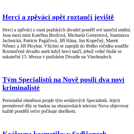
Herci a zpěváci opět roztančí jeviště
Herci a zpěváci z osmi pražských divadel poměří své taneční umění.
Jsou mezi nimi Kateřina Brožová, Michaela Gemrotová, Stanislava
Jachnická, Patricie Pagáčová, Jiří Hána, Jan Kopečný, Marek
Němec a Jiří Ployhar. Všichni se zapojili do třetího ročníku soutěže
Roztančené divadlo aneb když herci tančí, jehož velké finále se
uskuteční 15. března v pražském Divadle na Vinohradech.
Tým Specialistů na Nově posílí dva noví
kriminalisté
Personální obměnou projde tým seriálových Specialistů. Jejich
premiérové díly se budou na obrazovkách televize Nova objevovat
každé pondělí večer počínaje dneškem.
Královna kosmetiky v Sedlčanech