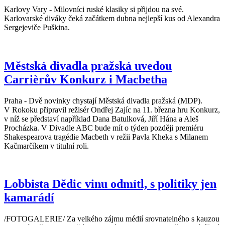
Karlovy Vary - Milovníci ruské klasiky si přijdou na své.
Karlovarské diváky čeká začátkem dubna nejlepší kus od Alexandra
Sergejeviče Puškina.
Městská divadla pražská uvedou
Carrièrův Konkurz i Macbetha
Praha - Dvě novinky chystají Městská divadla pražská (MDP).
V Rokoku připravil režisér Ondřej Zajíc na 11. března hru Konkurz,
v níž se představí například Dana Batulková, Jiří Hána a Aleš
Procházka. V Divadle ABC bude mít o týden později premiéru
Shakespearova tragédie Macbeth v režii Pavla Kheka s Milanem
Kačmarčíkem v titulní roli.
Lobbista Dědic vinu odmítl, s politiky jen
kamarádí
/FOTOGALERIE/ Za velkého zájmu médií srovnatelného s kauzou