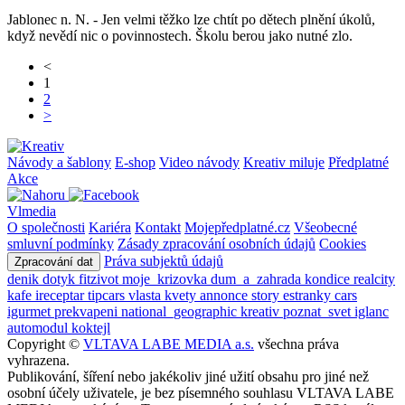
Jablonec n. N. - Jen velmi těžko lze chtít po dětech plnění úkolů,
když nevědí nic o povinnostech. Školu berou jako nutné zlo.
<
1
2
>
Návody a šablony
E-shop
Video návody
Kreativ miluje
Předplatné
Akce
Vlmedia
O společnosti
Kariéra
Kontakt
Mojepředplatné.cz
Všeobecné
smluvní podmínky
Zásady zpracování osobních údajů
Cookies
Práva subjektů údajů
Zpracování dat
denik
dotyk
fitzivot
moje_krizovka
dum_a_zahrada
kondice
realcity
kafe
ireceptar
tipcars
vlasta
kvety
annonce
story
estranky
cars
igurmet
prekvapeni
national_geographic
kreativ
poznat_svet
iglanc
automodul
koktejl
Copyright ©
VLTAVA LABE MEDIA a.s.
všechna práva
vyhrazena.
Publikování, šíření nebo jakékoliv jiné užití obsahu pro jiné než
osobní účely uživatele, je bez písemného souhlasu VLTAVA LABE