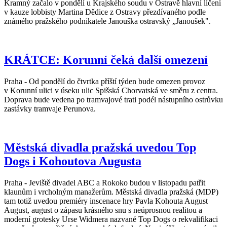
Kramný začalo v pondělí u Krajského soudu v Ostravě hlavní líčení
v kauze lobbisty Martina Dědice z Ostravy přezdívaného podle
známého pražského podnikatele Janouška ostravský „Janoušek".
KRÁTCE: Korunní čeká další omezení
Praha - Od pondělí do čtvrtka příští týden bude omezen provoz
v Korunní ulici v úseku ulic Spišská Chorvatská ve směru z centra.
Doprava bude vedena po tramvajové trati podél nástupního ostrůvku
zastávky tramvaje Perunova.
Městská divadla pražská uvedou Top
Dogs i Kohoutova Augusta
Praha - Jeviště divadel ABC a Rokoko budou v listopadu patřit
klaunům i vrcholným manažerům. Městská divadla pražská (MDP)
tam totiž uvedou premiéry inscenace hry Pavla Kohouta August
August, august o zápasu krásného snu s neúprosnou realitou a
moderní grotesky Urse Widmera nazvané Top Dogs o rekvalifikaci