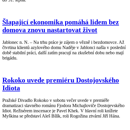
Šlapající ekonomika pomáhá lidem bez
domova znovu nastartovat život
Jablonec n. N. – Na trhu práce je zájem o vězně i bezdomovce. Až
čtvrtina klientů azylového domu Naděje v Jablonci našla v poslední
době stabilní práci, další zatím pracují na zkušební dobu nebo mají
brigádu.
Rokoko uvede premiéru Dostojovského
Idiota
Pražské Divadlo Rokoko v sobotu večer uvede v premiéře
dramatizaci slavného románu Fjodora Michajloviče Dostojevského
Idiot. Režisérem inscenace je Pavel Khek. V hlavní roli knížete
Myškina se představí Aleš Bílík, roli Rogožina ztvární Jiří Hána.