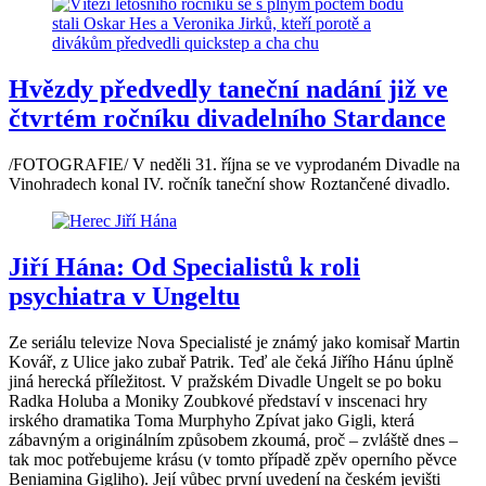
Hvězdy předvedly taneční nadání již ve
čtvrtém ročníku divadelního Stardance
/FOTOGRAFIE/ V neděli 31. října se ve vyprodaném Divadle na
Vinohradech konal IV. ročník taneční show Roztančené divadlo.
Jiří Hána: Od Specialistů k roli
psychiatra v Ungeltu
Ze seriálu televize Nova Specialisté je známý jako komisař Martin
Kovář, z Ulice jako zubař Patrik. Teď ale čeká Jiřího Hánu úplně
jiná herecká příležitost. V pražském Divadle Ungelt se po boku
Radka Holuba a Moniky Zoubkové představí v inscenaci hry
irského dramatika Toma Murphyho Zpívat jako Gigli, která
zábavným a originálním způsobem zkoumá, proč – zvláště dnes –
tak moc potřebujeme krásu (v tomto případě zpěv operního pěvce
Beniamina Gigliho). Její vůbec první uvedení na českém jevišti