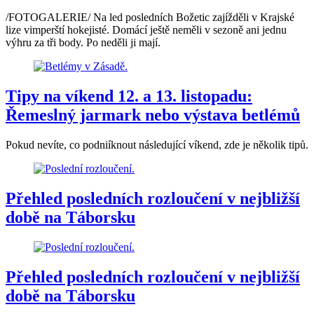
/FOTOGALERIE/ Na led posledních Božetic zajížděli v Krajské
lize vimperští hokejisté. Domácí ještě neměli v sezoně ani jednu
výhru za tři body. Po neděli ji mají.
Tipy na víkend 12. a 13. listopadu:
Řemeslný jarmark nebo výstava betlémů
Pokud nevíte, co podniíknout následující víkend, zde je několik tipů.
Přehled posledních rozloučení v nejbližší
době na Táborsku
Přehled posledních rozloučení v nejbližší
době na Táborsku