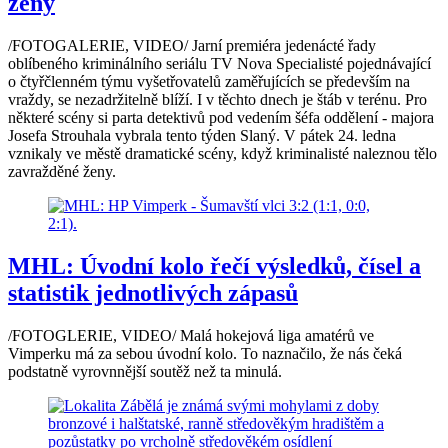
ženy
/FOTOGALERIE, VIDEO/ Jarní premiéra jedenácté řady
oblíbeného kriminálního seriálu TV Nova Specialisté pojednávající
o čtyřčlenném týmu vyšetřovatelů zaměřujících se především na
vraždy, se nezadržitelně blíží. I v těchto dnech je štáb v terénu. Pro
některé scény si parta detektivů pod vedením šéfa oddělení - majora
Josefa Strouhala vybrala tento týden Slaný. V pátek 24. ledna
vznikaly ve městě dramatické scény, když kriminalisté naleznou tělo
zavražděné ženy.
MHL: Úvodní kolo řečí výsledků, čísel a
statistik jednotlivých zápasů
/FOTOGLERIE, VIDEO/ Malá hokejová liga amatérů ve
Vimperku má za sebou úvodní kolo. To naznačilo, že nás čeká
podstatně vyrovnnější soutěž než ta minulá.