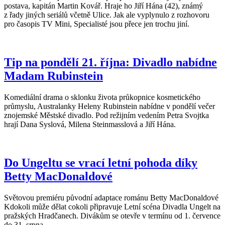
postava, kapitán Martin Kovář. Hraje ho Jiří Hána (42), známý
z řady jiných seriálů včetně Ulice. Jak ale vyplynulo z rozhovoru
pro časopis TV Mini, Specialisté jsou přece jen trochu jiní.
Tip na pondělí 21. října: Divadlo nabídne
Madam Rubinstein
Komediální drama o sklonku života průkopnice kosmetického
průmyslu, Australanky Heleny Rubinstein nabídne v pondělí večer
znojemské Městské divadlo. Pod režijním vedením Petra Svojtka
hrají Dana Syslová, Milena Steinmasslová a Jiří Hána.
Do Ungeltu se vrací letní pohoda díky
Betty MacDonaldové
Světovou premiéru původní adaptace románu Betty MacDonaldové
Kdokoli může dělat cokoli připravuje Letní scéna Divadla Ungelt na
pražských Hradčanech. Divákům se otevře v termínu od 1. července
do 31. srpna.