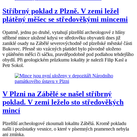
Stříbrný poklad z Plzně. V zemi ležel
plátěný měšec se středověkými mincemi
Opatrně, jednu po druhé, vytahují plzeňští archeologové z hlíny
stříbrné mince uložené kdysi ve středověku obyvateli dnes již
zaniklé osady na Zábělé severovýchodně od plzeňské městské části
Bukovec. Přesně sto vzácných platidel bylo původně uloženo
v plátěném měšci či sáčku, pravděpodobně pod podlahou tehdejšího
obydlí. Při geologickém průzkumu lokality je nalezli Filip Kasl a
Petr Sokol.
V Plzni na Zábělé se našel stříbrný
poklad. V zemi leželo sto středověkých
mincí
Plzeňští archeologové zkoumali lokalitu Zábělá. Kromě pokladu
našli i pozůstatky vesnice, o které v písemných pramenech nebyla
ani zmínka.