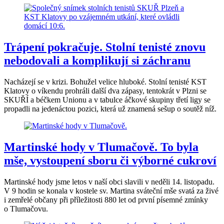
Trápení pokračuje. Stolní tenisté znovu
nebodovali a komplikují si záchranu
Nacházejí se v krizi. Bohužel velice hluboké. Stolní tenisté KST
Klatovy o víkendu prohráli další dva zápasy, tentokrát v Plzni se
SKUŘÍ a béčkem Unionu a v tabulce áčkové skupiny třetí ligy se
propadli na jedenáctou pozici, která už znamená sešup o soutěž níž.
Martinské hody v Tlumačově. To byla
mše, vystoupení sboru či výborné cukroví
Martinské hody jsme letos v naší obci slavili v neděli 14. listopadu.
V 9 hodin se konala v kostele sv. Martina sváteční mše svatá za živé
i zemřelé občany při příležitosti 880 let od první písemné zmínky
o Tlumačovu.