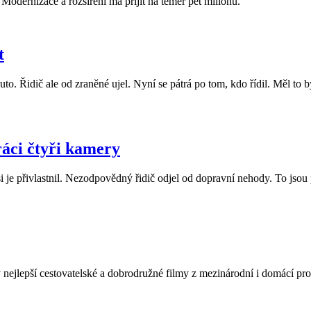
Modernizace a rozšíření má přijít na téměř pět milionů.
t
o. Řidič ale od zraněné ujel. Nyní se pátrá po tom, kdo řídil. Měl to b
ráci čtyři kamery
 je přivlastnil. Nezodpovědný řidič odjel od dopravní nehody. To jsou p
ty nejlepší cestovatelské a dobrodružné filmy z mezinárodní i domácí p