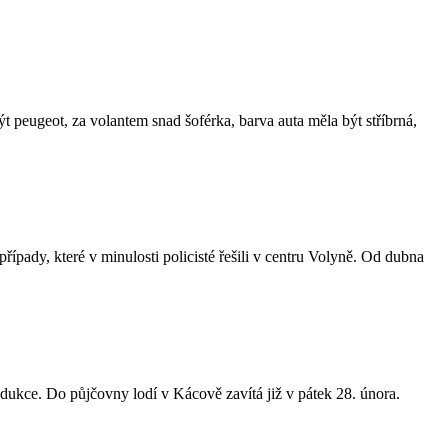
ýt peugeot, za volantem snad šoférka, barva auta měla být stříbrná,
řípady, které v minulosti policisté řešili v centru Volyně. Od dubna
rodukce. Do půjčovny lodí v Kácově zavítá již v pátek 28. února.