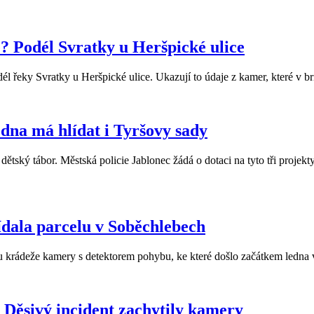
ně? Podél Svratky u Heršpické ulice
 řeky Svratky u Heršpické ulice. Ukazují to údaje z kamer, které v brně
edna má hlídat i Tyršovy sady
dětský tábor. Městská policie Jablonec žádá o dotaci na tyto tři projekt
lídala parcelu v Soběchlebech
du krádeže kamery s detektorem pohybu, ke které došlo začátkem ledna
 Děsivý incident zachytily kamery