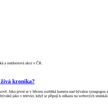
lská a outdoorová akce v ČR.
 živá kronika?
ově. Jako první se v březnu rozbliká kamera nad bývalou synagogou a 
 obýváků jako v televizi, když se připojí k odkazu na webových stránká