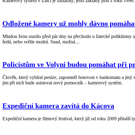
Kamerový systém v Žatci je zastaralý, jeho základy jsou z roku 1996. 
Odložené kamery už mohly dávno pomáha
Mladou ženu srazilo před pár dny na přechodu u žatecké poliklininy aut
šedá, nebo světle modrá. Snad, možná…
Policistům ve Volyni budou pomáhat při p
Člověk, který vybíral peníze, zapomněl hotovost v bankomatu a jiný si
jim při nich bude asistovat nový pomocník – kamerový systém.
Expediční kamera zavítá do Kácova
Expediční kamera je filmový festival, který již od roku 2009 přináší 