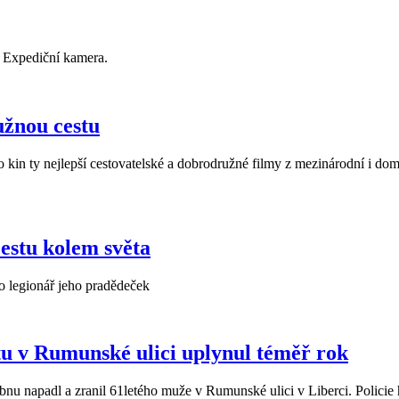
 Expediční kamera.
užnou cestu
do kin ty nejlepší cestovatelské a dobrodružné filmy z mezinárodní i do
estu kolem světa
ko legionář jeho pradědeček
tu v Rumunské ulici uplynul téměř rok
nu napadl a zranil 61letého muže v Rumunské ulici v Liberci. Policie h