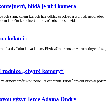
ontejnerů, hlídá je už i kamera
rových stání, kolem kterých lidé odkládají odpad a tvoří tak nepořádek
ledem k počtu kontejnerů tímto způsobem řešit nejde.
na kolotoči
de mnoha divákům hlava kolem. Především orientace v hromadných discip
í radnice „chytré kamery“
zalarmovat městskou policii či ochranku. Pilotní projekt vyvolal polem
 novou výzvu lezce Adama Ondry