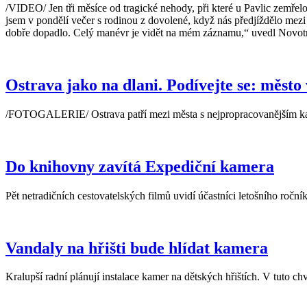
/VIDEO/ Jen tři měsíce od tragické nehody, při které u Pavlic zemřelo p
jsem v pondělí večer s rodinou z dovolené, když nás předjíždělo mezi 
dobře dopadlo. Celý manévr je vidět na mém záznamu,“ uvedl Novo
Ostrava jako na dlani. Podívejte se: město
/FOTOGALERIE/ Ostrava patří mezi města s nejpropracovanějším kam
Do knihovny zavítá Expediční kamera
Pět netradičních cestovatelských filmů uvidí účastníci letošního roč
Vandaly na hřišti bude hlídat kamera
Kralupší radní plánují instalace kamer na dětských hřištích. V tuto 