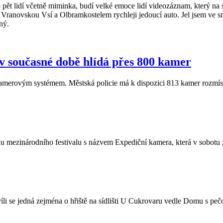
ět lidí včetně miminka, budí velké emoce lidí videozáznam, který na stejn
Vranovskou Vsí a Olbramkostelem rychleji jedoucí auto. Jel jsem ve smě
tný.
 v současné době hlídá přes 800 kamer
erovým systémem. Městská policie má k dispozici 813 kamer rozmíst
níku mezinárodního festivalu s názvem Expediční kamera, která v sobotu
chvíli se jedná zejména o hřiště na sídlišti U Cukrovaru vedle Domu s 