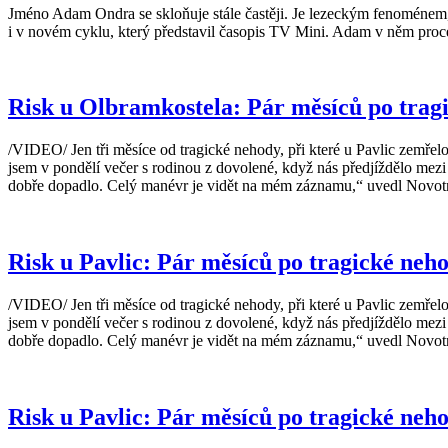
Jméno Adam Ondra se skloňuje stále častěji. Je lezeckým fenoménem,
i v novém cyklu, který představil časopis TV Mini. Adam v něm proc
Risk u Olbramkostela: Pár měsíců po tragi
/VIDEO/ Jen tři měsíce od tragické nehody, při které u Pavlic zemřelo p
jsem v pondělí večer s rodinou z dovolené, když nás předjíždělo mezi 
dobře dopadlo. Celý manévr je vidět na mém záznamu,“ uvedl Novo
Risk u Pavlic: Pár měsíců po tragické neho
/VIDEO/ Jen tři měsíce od tragické nehody, při které u Pavlic zemřelo p
jsem v pondělí večer s rodinou z dovolené, když nás předjíždělo mezi 
dobře dopadlo. Celý manévr je vidět na mém záznamu,“ uvedl Novo
Risk u Pavlic: Pár měsíců po tragické neho