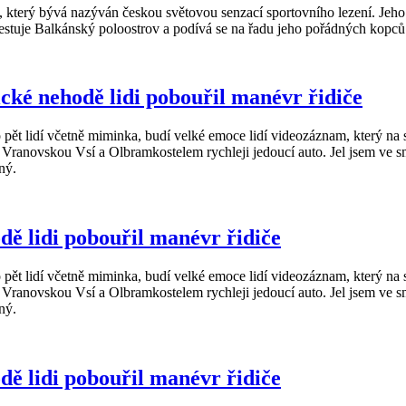
 který bývá nazýván českou světovou senzací sportovního lezení. Jeho 
estuje Balkánský poloostrov a podívá se na řadu jeho pořádných kopců
cké nehodě lidi pobouřil manévr řidiče
ět lidí včetně miminka, budí velké emoce lidí videozáznam, který na stejn
Vranovskou Vsí a Olbramkostelem rychleji jedoucí auto. Jel jsem ve smě
tný.
dě lidi pobouřil manévr řidiče
ět lidí včetně miminka, budí velké emoce lidí videozáznam, který na stejn
Vranovskou Vsí a Olbramkostelem rychleji jedoucí auto. Jel jsem ve smě
tný.
dě lidi pobouřil manévr řidiče