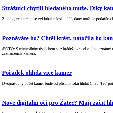
Strážníci chytili hledaného muže. Díky k
Zloděje, ze kterého se vyklubal celostátně hledaný muž, se podařilo 
Poznáváte ho? Chtěl krást, natočila ho ka
/FOTO/ S minimálním úspěchem se z krádeže vracel zatím neznámý mu
zaznamenala kamera.
Pořádek ohlídá více kamer
Dvojnásobný počet kamer bude od příštího roku hlídat Cheb. Teď po
Nové digitální oči pro Žatec? Mají začít hl