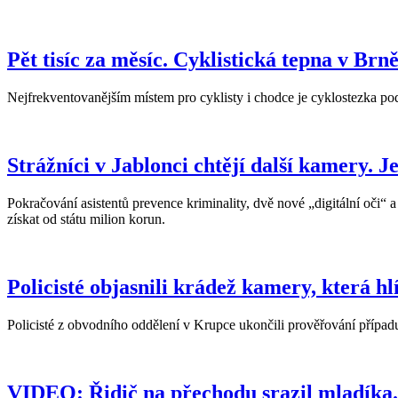
Pět tisíc za měsíc. Cyklistická tepna v Br
Nejfrekventovanějším místem pro cyklisty i chodce je cyklostezka podél
Strážníci v Jablonci chtějí další kamery. J
Pokračování asistentů prevence kriminality, dvě nové „digitální oči“ a 
získat od státu milion korun.
Policisté objasnili krádež kamery, která h
Policisté z obvodního oddělení v Krupce ukončili prověřování přípa
VIDEO: Řidič na přechodu srazil mladíka.