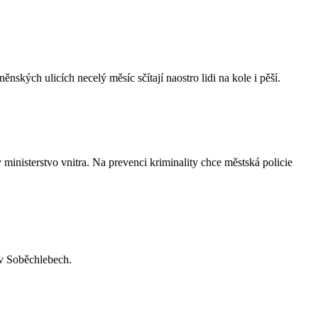
nských ulicích necelý měsíc sčítají naostro lidi na kole i pěší.
y ministerstvo vnitra. Na prevenci kriminality chce městská policie
 v Soběchlebech.