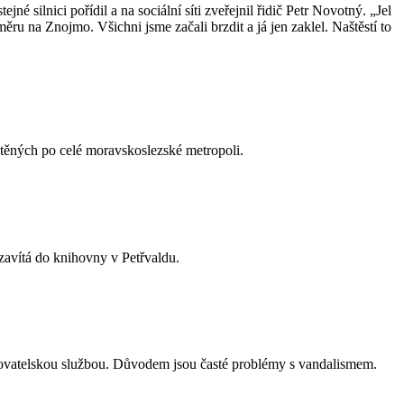
é silnici pořídil a na sociální síti zveřejnil řidič Petr Novotný. „Jel
ru na Znojmo. Všichni jsme začali brzdit a já jen zaklel. Naštěstí to
ěných po celé moravskoslezské metropoli.
 zavítá do knihovny v Petřvaldu.
pečovatelskou službou. Důvodem jsou časté problémy s vandalismem.