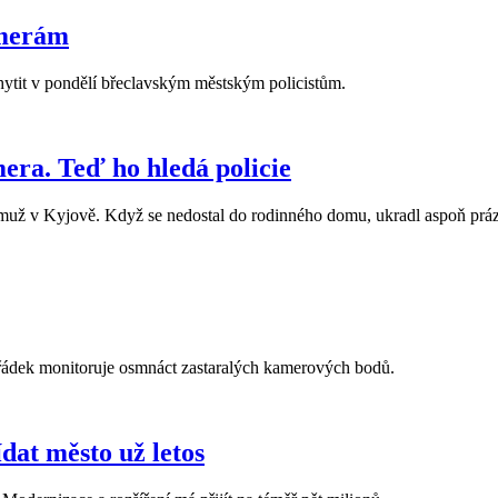
amerám
chytit v pondělí břeclavským městským policistům.
mera. Teď ho hledá policie
ž v Kyjově. Když se nedostal do rodinného domu, ukradl aspoň prázdné
řádek monitoruje osmnáct zastaralých kamerových bodů.
ídat město už letos