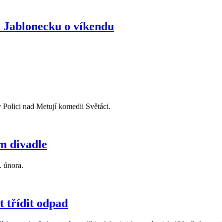
a Jablonecku o víkendu
 Polici nad Metují komedii Světáci.
m divadle
. února.
t třídit odpad