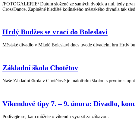
/FOTOGALERIE/ Datum složené ze samých dvojek a nul, tedy první ún
CrossDance. Zaplněné hlediště kolínského městského divadla tak sled
Hrdý Budžes se vrací do Boleslavi
Městské divadlo v Mladé Boleslavi dnes uvede divadelní hru Hrdý bu
Základní škola Chotětov
Naše Základní škola v Chotětově je málotřídní školou s prvním stupn
Víkendové tipy 7. – 9. února: Divadlo, kon
Podívejte se, kam můžete o víkendu vyrazit za zábavou.