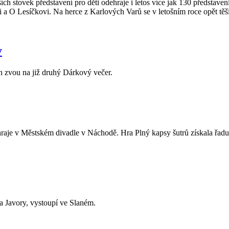
ších stovek představení pro děti odehraje i letos více jak 130 předst
a O Lesíčkovi. Na herce z Karlových Varů se v letošním roce opět těší 
y
 zvou na již druhý Dárkový večer.
raje v Městském divadle v Náchodě. Hra Plný kapsy šutrů získala řadu
a Javory, vystoupí ve Slaném.