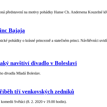
koná představení na motivy pohádky Hanse Ch. Andersena Kouzelné kř
rinc Bajaja
ické pohádky o krásné princezně a statečném princi. Návštěvníci uvidí 
aký navštíví divadlo v Boleslavi
ho divadla Mladá Boleslav.
říběh tří venkovských zedníků
 komedii Světáci (8. 2. 2020 v 19.00 hodin).