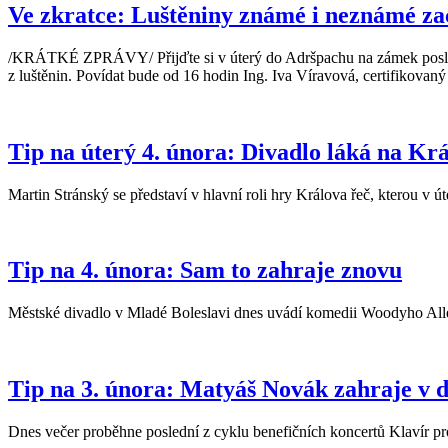
Ve zkratce: Luštěniny známé i neznámé zac
/KRÁTKÉ ZPRÁVY/ Přijďte si v úterý do Adršpachu na zámek poslechnou
z luštěnin. Povídat bude od 16 hodin Ing. Iva Víravová, certifikovan
Tip na úterý 4. února: Divadlo láká na Kr
Martin Stránský se představí v hlavní roli hry Králova řeč, kterou v
Tip na 4. února: Sam to zahraje znovu
Městské divadlo v Mladé Boleslavi dnes uvádí komedii Woodyho All
Tip na 3. února: Matyáš Novák zahraje v d
Dnes večer proběhne poslední z cyklu benefičních koncertů Klavír pr