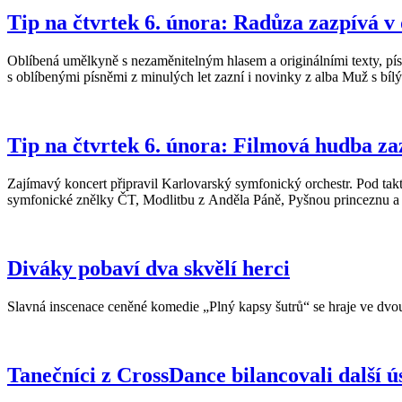
Tip na čtvrtek 6. února: Radůza zazpívá v 
Oblíbená umělkyně s nezaměnitelným hlasem a originálními texty, pís
s oblíbenými písněmi z minulých let zazní i novinky z alba Muž s bí
Tip na čtvrtek 6. února: Filmová hudba za
Zajímavý koncert připravil Karlovarský symfonický orchestr. Pod ta
symfonické znělky ČT, Modlitbu z Anděla Páně, Pyšnou princeznu a 
Diváky pobaví dva skvělí herci
Slavná inscenace ceněné komedie „Plný kapsy šutrů“ se hraje ve dvou
Tanečníci z CrossDance bilancovali další 