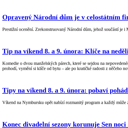
Opravený Národní dům je v celostátním f
Prestižní ocenění. Zrekonstruovaný Národní dům, jehož součástí je i
Tip na víkend 8. a 9. února: Klíče na neděl
Komedie o dvou manželských párech, které se sejdou na nepovedeném mej
prohodí, vymění si klíče od bytu – ale po kratičké radosti z něčeho 
Tipy na víkend 8. a 9. února: pobaví pohád
Víkend na Nymbursku opět nabízí rozmanitý program a každý může zamí
Konec divadelní sezony korunuje Sen noci 