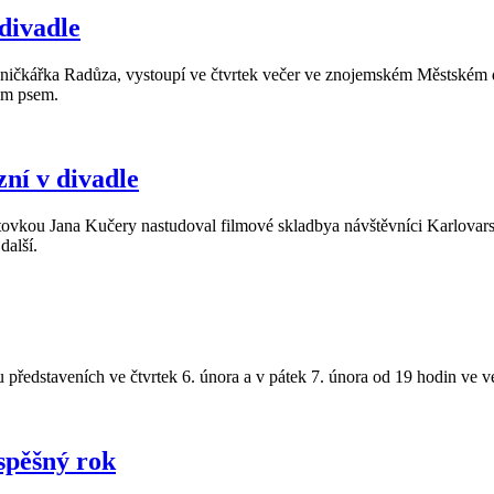
divadle
ničkářka Radůza, vystoupí ve čtvrtek večer ve znojemském Městském di
lým psem.
zní v divadle
ktovkou Jana Kučery nastudoval filmové skladbya návštěvníci Karlovar
další.
 představeních ve čtvrtek 6. února a v pátek 7. února od 19 hodin ve 
úspěšný rok