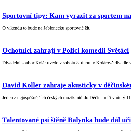
Sportovní tipy: Kam vyrazit za sportem n
O víkendu to bude na Jablonecku sportovně žít.
Ochotníci zahrají v Polici komedii Světáci
Divadelní soubor Kolár uvede v sobotu 8. února v Kolárově divadle v
David Koller zahraje akusticky v děčínské
Jeden z nejúspěšnějších českých muzikantů do Děčína míří v úterý 11
Talentované psí štěně Balynka bude dál uči