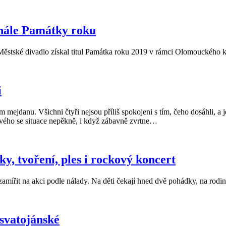
inále Památky roku
 Městské divadlo získal titul Památka roku 2019 v rámci Olomouckého k
i
danu. Všichni čtyři nejsou příliš spokojeni s tím, čeho dosáhli, a jej
nového se situace nepěkně, i když zábavně zvrtne…
ky, tvoření, ples i rockový koncert
řit na akci podle nálady. Na děti čekají hned dvě pohádky, na rodiny
svatojánské