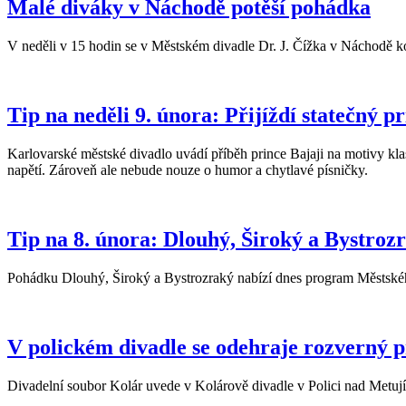
Malé diváky v Náchodě potěší pohádka
V neděli v 15 hodin se v Městském divadle Dr. J. Čížka v Náchodě 
Tip na neděli 9. února: Přijíždí statečný p
Karlovarské městské divadlo uvádí příběh prince Bajaji na motivy klas
napětí. Zároveň ale nebude nouze o humor a chytlavé písničky.
Tip na 8. února: Dlouhý, Široký a Bystrozr
Pohádku Dlouhý, Široký a Bystrozraký nabízí dnes program Městské
V polickém divadle se odehraje rozverný p
Divadelní soubor Kolár uvede v Kolárově divadle v Polici nad Metují