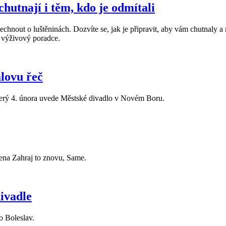
hutnají i těm, kdo je odmítali
t o luštěninách. Dozvíte se, jak je připravit, aby vám chutnaly a nev
ý výživový poradce.
álovu řeč
 úterý 4. února uvede Městské divadlo v Novém Boru.
ena Zahraj to znovu, Same.
ivadle
o Boleslav.