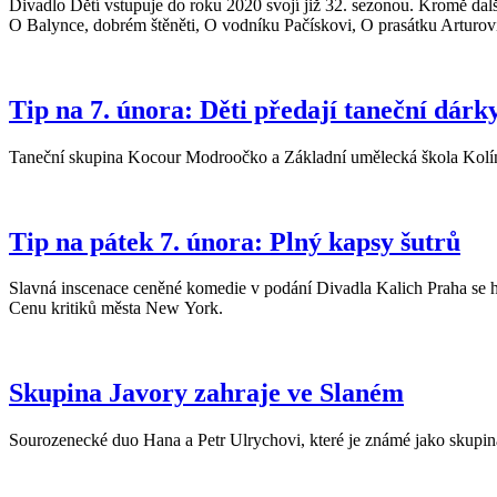
Divadlo Dětí vstupuje do roku 2020 svojí již 32. sezonou. Kromě dal
O Balynce, dobrém štěněti, O vodníku Pačískovi, O prasátku Arturovi 
Tip na 7. února: Děti předají taneční dárk
Taneční skupina Kocour Modroočko a Základní umělecká škola Kolín
Tip na pátek 7. února: Plný kapsy šutrů
Slavná inscenace ceněné komedie v podání Divadla Kalich Praha se h
Cenu kritiků města New York.
Skupina Javory zahraje ve Slaném
Sourozenecké duo Hana a Petr Ulrychovi, které je známé jako skupin