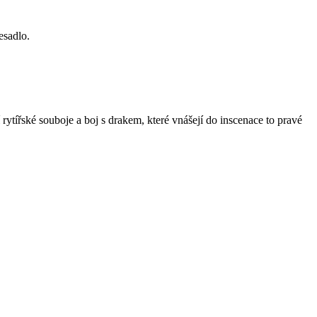
esadlo.
rytířské souboje a boj s drakem, které vnášejí do inscenace to pravé