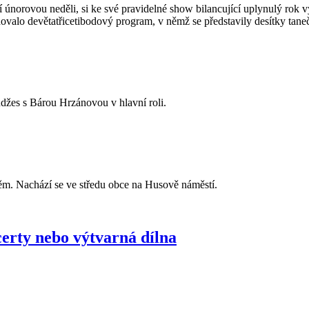
orovou neděli, si ke své pravidelné show bilancující uplynulý rok vy
ovalo devětatřicetibodový program, v němž se představily desítky tane
džes s Bárou Hrzánovou v hlavní roli.
ěm. Nachází se ve středu obce na Husově náměstí.
certy nebo výtvarná dílna