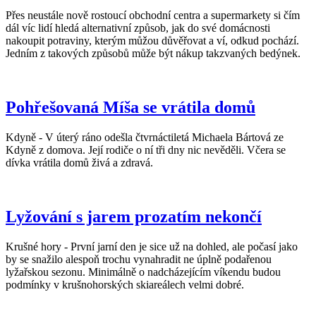
Přes neustále nově rostoucí obchodní centra a supermarkety si čím
dál víc lidí hledá alternativní způsob, jak do své domácnosti
nakoupit potraviny, kterým můžou důvěřovat a ví, odkud pochází.
Jedním z takových způsobů může být nákup takzvaných bedýnek.
Pohřešovaná Míša se vrátila domů
Kdyně - V úterý ráno odešla čtvrnáctiletá Michaela Bártová ze
Kdyně z domova. Její rodiče o ní tři dny nic nevěděli. Včera se
dívka vrátila domů živá a zdravá.
Lyžování s jarem prozatím nekončí
Krušné hory - První jarní den je sice už na dohled, ale počasí jako
by se snažilo alespoň trochu vynahradit ne úplně podařenou
lyžařskou sezonu. Minimálně o nadcházejícím víkendu budou
podmínky v krušnohorských skiareálech velmi dobré.