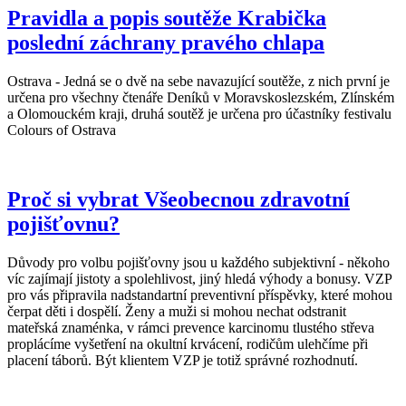
Pravidla a popis soutěže Krabička
poslední záchrany pravého chlapa
Ostrava - Jedná se o dvě na sebe navazující soutěže, z nich první je
určena pro všechny čtenáře Deníků v Moravskoslezském, Zlínském
a Olomouckém kraji, druhá soutěž je určena pro účastníky festivalu
Colours of Ostrava
Proč si vybrat Všeobecnou zdravotní
pojišťovnu?
Důvody pro volbu pojišťovny jsou u každého subjektivní - někoho
víc zajímají jistoty a spolehlivost, jiný hledá výhody a bonusy. VZP
pro vás připravila nadstandartní preventivní příspěvky, které mohou
čerpat děti i dospělí. Ženy a muži si mohou nechat odstranit
mateřská znaménka, v rámci prevence karcinomu tlustého střeva
proplácíme vyšetření na okultní krvácení, rodičům ulehčíme při
placení táborů. Být klientem VZP je totiž správné rozhodnutí.