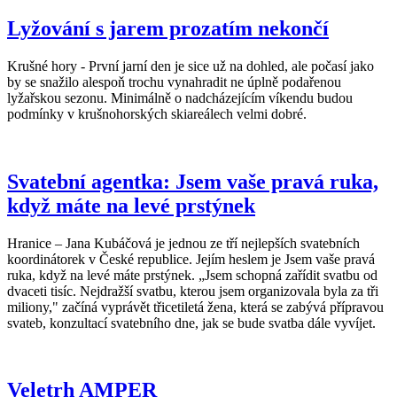
Lyžování s jarem prozatím nekončí
Krušné hory - První jarní den je sice už na dohled, ale počasí jako
by se snažilo alespoň trochu vynahradit ne úplně podařenou
lyžařskou sezonu. Minimálně o nadcházejícím víkendu budou
podmínky v krušnohorských skiareálech velmi dobré.
Svatební agentka: Jsem vaše pravá ruka,
když máte na levé prstýnek
Hranice – Jana Kubáčová je jednou ze tří nejlepších svatebních
koordinátorek v České republice. Jejím heslem je Jsem vaše pravá
ruka, když na levé máte prstýnek. „Jsem schopná zařídit svatbu od
dvaceti tisíc. Nejdražší svatbu, kterou jsem organizovala byla za tři
miliony," začíná vyprávět třicetiletá žena, která se zabývá přípravou
svateb, konzultací svatebního dne, jak se bude svatba dále vyvíjet.
Veletrh AMPER