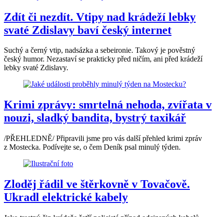
Zdít či nezdít. Vtipy nad krádeží lebky
svaté Zdislavy baví český internet
Suchý a černý vtip, nadsázka a sebeironie. Takový je pověstný
český humor. Nezastaví se prakticky před ničím, ani před krádeží
lebky svaté Zdislavy.
Krimi zprávy: smrtelná nehoda, zvířata v
nouzi, sladký bandita, bystrý taxikář
/PŘEHLEDNĚ/ Připravili jsme pro vás další přehled krimi zpráv
z Mostecka. Podívejte se, o čem Deník psal minulý týden.
Zloděj řádil ve štěrkovně v Tovačově.
Ukradl elektrické kabely