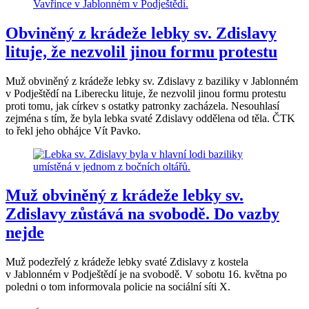
Obviněný z krádeže lebky sv. Zdislavy
lituje, že nezvolil jinou formu protestu
Muž obviněný z krádeže lebky sv. Zdislavy z baziliky v Jablonném
v Podještědí na Liberecku lituje, že nezvolil jinou formu protestu
proti tomu, jak církev s ostatky patronky zacházela. Nesouhlasí
zejména s tím, že byla lebka svaté Zdislavy oddělena od těla. ČTK
to řekl jeho obhájce Vít Pavko.
Muž obviněný z krádeže lebky sv.
Zdislavy zůstává na svobodě. Do vazby
nejde
Muž podezřelý z krádeže lebky svaté Zdislavy z kostela
v Jablonném v Podještědí je na svobodě. V sobotu 16. května po
poledni o tom informovala policie na sociální síti X.