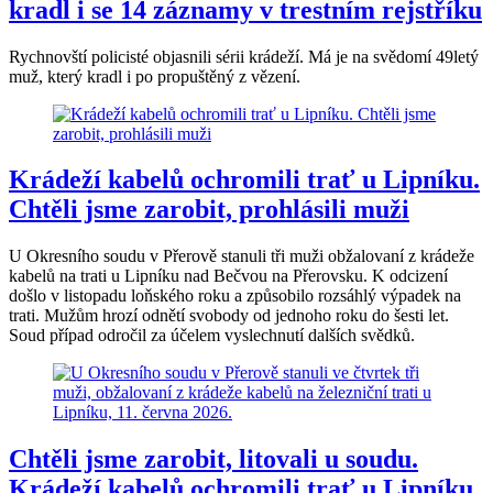
kradl i se 14 záznamy v trestním rejstříku
Rychnovští policisté objasnili sérii krádeží. Má je na svědomí 49letý
muž, který kradl i po propuštěný z vězení.
Krádeží kabelů ochromili trať u Lipníku.
Chtěli jsme zarobit, prohlásili muži
U Okresního soudu v Přerově stanuli tři muži obžalovaní z krádeže
kabelů na trati u Lipníku nad Bečvou na Přerovsku. K odcizení
došlo v listopadu loňského roku a způsobilo rozsáhlý výpadek na
trati. Mužům hrozí odnětí svobody od jednoho roku do šesti let.
Soud případ odročil za účelem vyslechnutí dalších svědků.
Chtěli jsme zarobit, litovali u soudu.
Krádeží kabelů ochromili trať u Lipníku