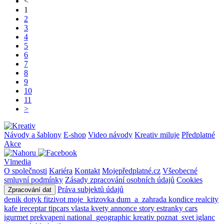
<
1
2
3
4
5
6
7
8
9
10
11
>
Návody a šablony
E-shop
Video návody
Kreativ miluje
Předplatné
Akce
Vlmedia
O společnosti
Kariéra
Kontakt
Mojepředplatné.cz
Všeobecné
smluvní podmínky
Zásady zpracování osobních údajů
Cookies
Práva subjektů údajů
Zpracování dat
denik
dotyk
fitzivot
moje_krizovka
dum_a_zahrada
kondice
realcity
kafe
ireceptar
tipcars
vlasta
kvety
annonce
story
estranky
cars
igurmet
prekvapeni
national_geographic
kreativ
poznat_svet
iglanc