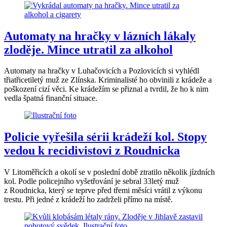
Automaty na hračky v lázních lákaly
zloděje. Mince utratil za alkohol
Automaty na hračky v Luhačovicích a Pozlovicích si vyhlédl
třiatřicetiletý muž ze Zlínska. Kriminalisté ho obvinili z krádeže a
poškození cizí věci. Ke krádežím se přiznal a tvrdil, že ho k nim
vedla špatná finanční situace.
Policie vyřešila sérii krádeží kol. Stopy
vedou k recidivistovi z Roudnicka
V Litoměřicích a okolí se v poslední době ztratilo několik jízdních
kol. Podle policejního vyšetřování je sebral 33letý muž
z Roudnicka, který se teprve před třemi měsíci vrátil z výkonu
trestu. Při jedné z krádeží ho zadrželi přímo na místě.