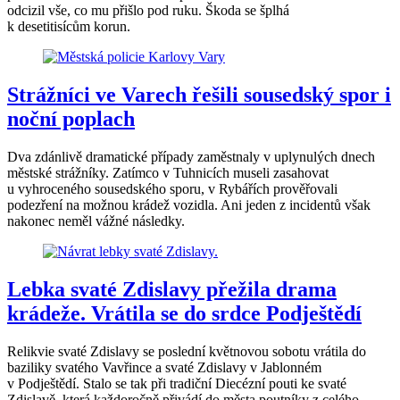
odcizil vše, co mu přišlo pod ruku. Škoda se šplhá
k desetitisícům korun.
Strážníci ve Varech řešili sousedský spor i
noční poplach
Dva zdánlivě dramatické případy zaměstnaly v uplynulých dnech
městské strážníky. Zatímco v Tuhnicích museli zasahovat
u vyhroceného sousedského sporu, v Rybářích prověřovali
podezření na možnou krádež vozidla. Ani jeden z incidentů však
nakonec neměl vážné následky.
Lebka svaté Zdislavy přežila drama
krádeže. Vrátila se do srdce Podještědí
Relikvie svaté Zdislavy se poslední květnovou sobotu vrátila do
baziliky svatého Vavřince a svaté Zdislavy v Jablonném
v Podještědí. Stalo se tak při tradiční Diecézní pouti ke svaté
Zdislavě, která každoročně přivádí do města poutníky z celého