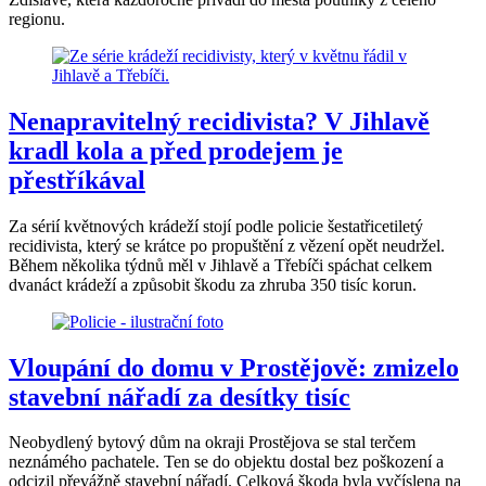
regionu.
Nenapravitelný recidivista? V Jihlavě
kradl kola a před prodejem je
přestříkával
Za sérií květnových krádeží stojí podle policie šestatřicetiletý
recidivista, který se krátce po propuštění z vězení opět neudržel.
Během několika týdnů měl v Jihlavě a Třebíči spáchat celkem
dvanáct krádeží a způsobit škodu za zhruba 350 tisíc korun.
Vloupání do domu v Prostějově: zmizelo
stavební nářadí za desítky tisíc
Neobydlený bytový dům na okraji Prostějova se stal terčem
neznámého pachatele. Ten se do objektu dostal bez poškození a
odcizil převážně stavební nářadí. Celková škoda byla vyčíslena na