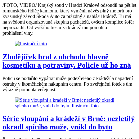
/FOTO, VIDEO/ Krajský soud v Hradci Králové odsoudil na pět let
rumunského řidiče kamionu, který vyměnil návěs plný motorů pro
kvasinský závod Škoda Auto za prázdný a nahlásil krádež. Tu má
na svědomí organizovaná skupina pachatelů, ovšem komplice šofér
neprozradil. Od vyššího trestu za krádež mu pomohlo
prohlášení viny.
Zlodějíček bral z obchodu hlavně
kosmetiku a potraviny. Policie už ho zná
Policii se podařilo vypátrat muže podezřelého z krádeží a napadení
ostrahy v litoměřickém nákupním centru. Po zveřejnění fotek s tím
výrazně pomohla veřejnost.
Série vloupání a krádeží v Brně: nezletilý
okradl spícího muže, vnikl do bytu