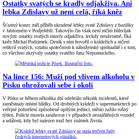
Ostatky svatých se kradly odjakživa. Ani
lebka Zdislavy už není celá, říká kněz
Šťastný konec měl příběh ukradené lebky svaté Zdislavy z baziliky
v Jablonném v Podještědí. Takovýto čin však není ničím bůhvíjak
novým: ostatky svatých mizely odjakživa, leckdy nenávratně, říká
kněz Michal Podzimek. Deník s ním hovořil o krádežích a ničení
relikvií svatých, vztahu společnosti k náboženské spiritualitě i o tom,
co všechno ukrývaly ostatky svatého Jana Nepomuckého.
Na lince 156: Muži pod vlivem alkoholu v
Písku ohrožovali sebe i okolí
V Písku se během několika dní odehrálo několik incidentů, které
zaměstnaly místní hlídky. Od drobných krádeží v supermarketech po
veřejné pohoršení způsobené opilými jedinci, město zažilo rušný
týden. Policie musela zasahovat i v případech nezajištěných vozidel
a události, kdy byl nalezen muž bez známek života.