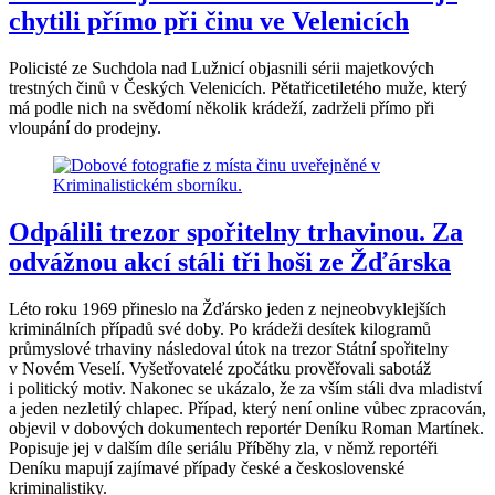
chytili přímo při činu ve Velenicích
Policisté ze Suchdola nad Lužnicí objasnili sérii majetkových
trestných činů v Českých Velenicích. Pětatřicetiletého muže, který
má podle nich na svědomí několik krádeží, zadrželi přímo při
vloupání do prodejny.
Odpálili trezor spořitelny trhavinou. Za
odvážnou akcí stáli tři hoši ze Žďárska
Léto roku 1969 přineslo na Žďársko jeden z nejneobvyklejších
kriminálních případů své doby. Po krádeži desítek kilogramů
průmyslové trhaviny následoval útok na trezor Státní spořitelny
v Novém Veselí. Vyšetřovatelé zpočátku prověřovali sabotáž
i politický motiv. Nakonec se ukázalo, že za vším stáli dva mladiství
a jeden nezletilý chlapec. Případ, který není online vůbec zpracován,
objevil v dobových dokumentech reportér Deníku Roman Martínek.
Popisuje jej v dalším díle seriálu Příběhy zla, v němž reportéři
Deníku mapují zajímavé případy české a československé
kriminalistiky.