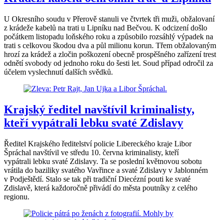
U Okresního soudu v Přerově stanuli ve čtvrtek tři muži, obžalovaní
z krádeže kabelů na trati u Lipníku nad Bečvou. K odcizení došlo
počátkem listopadu loňského roku a způsobilo rozsáhlý výpadek na
trati s celkovou škodou dva a půl milionu korun. Třem obžalovaným
hrozí za krádež a zločin poškození obecně prospěšného zařízení trest
odnětí svobody od jednoho roku do šesti let. Soud případ odročil za
účelem vyslechnutí dalších svědků.
Krajský ředitel navštívil kriminalisty,
kteří vypátrali lebku svaté Zdislavy
Ředitel Krajského ředitelství policie Libereckého kraje Libor
Špráchal navštívil ve středu 10. června kriminalisty, kteří
vypátrali lebku svaté Zdislavy. Ta se poslední květnovou sobotu
vrátila do baziliky svatého Vavřince a svaté Zdislavy v Jablonném
v Podještědí. Stalo se tak při tradiční Diecézní pouti ke svaté
Zdislavě, která každoročně přivádí do města poutníky z celého
regionu.