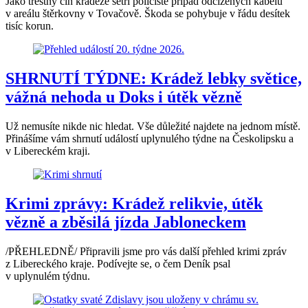
Jako trestný čin krádeže šetří policisté případ odcizených kabelů
v areálu štěrkovny v Tovačově. Škoda se pohybuje v řádu desítek
tisíc korun.
SHRNUTÍ TÝDNE: Krádež lebky světice,
vážná nehoda u Doks i útěk vězně
Už nemusíte nikde nic hledat. Vše důležité najdete na jednom místě.
Přinášíme vám shrnutí událostí uplynulého týdne na Českolipsku a
v Libereckém kraji.
Krimi zprávy: Krádež relikvie, útěk
vězně a zběsilá jízda Jabloneckem
/PŘEHLEDNĚ/ Připravili jsme pro vás další přehled krimi zpráv
z Libereckého kraje. Podívejte se, o čem Deník psal
v uplynulém týdnu.