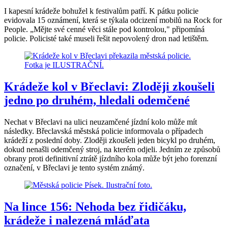
I kapesní krádeže bohužel k festivalům patří. K pátku policie
evidovala 15 oznámení, která se týkala odcizení mobilů na Rock for
People. „Mějte své cenné věci stále pod kontrolou," připomíná
policie. Policisté také museli řešit nepovolený dron nad letištěm.
Krádeže kol v Břeclavi: Zloději zkoušeli
jedno po druhém, hledali odemčené
Nechat v Břeclavi na ulici neuzamčené jízdní kolo může mít
následky. Břeclavská městská policie informovala o případech
krádeží z poslední doby. Zloději zkoušeli jeden bicykl po druhém,
dokud nenašli odemčený stroj, na kterém odjeli. Jedním ze způsobů
obrany proti definitivní ztrátě jízdního kola může být jeho forenzní
označení, v Břeclavi je tento systém známý.
Na lince 156: Nehoda bez řidičáku,
krádeže i nalezená mláďata