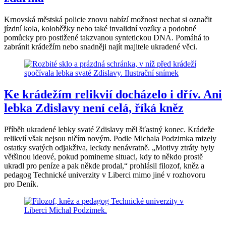
Krnovská městská policie znovu nabízí možnost nechat si označit
jízdní kola, koloběžky nebo také invalidní vozíky a podobné
pomůcky pro postižené takzvanou syntetickou DNA. Pomáhá to
zabránit krádežím nebo snadněji najít majitele ukradené věci.
Ke krádežím relikvií docházelo i dřív. Ani
lebka Zdislavy není celá, říká kněz
Příběh ukradené lebky svaté Zdislavy měl šťastný konec. Krádeže
relikvií však nejsou ničím novým. Podle Michala Podzimka mizely
ostatky svatých odjakživa, leckdy nenávratně. „Motivy ztráty byly
většinou ideové, pokud pomineme situaci, kdy to někdo prostě
ukradl pro peníze a pak někde prodal,“ prohlásil filozof, kněz a
pedagog Technické univerzity v Liberci mimo jiné v rozhovoru
pro Deník.