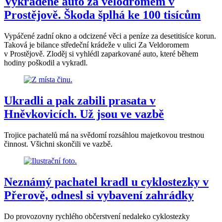
Vykradené auto za velodromem v
Prostějově. Škoda šplhá ke 100 tisícům
Vypáčené zadní okno a odcizené věci a peníze za desetitisíce korun.
Taková je bilance středeční krádeže v ulici Za Veldoromem
v Prostějově. Zloděj si vyhlédl zaparkované auto, které během
hodiny poškodil a vykradl.
Ukradli a pak zabili prasata v
Hněvkovicích. Už jsou ve vazbě
Trojice pachatelů má na svědomí rozsáhlou majetkovou trestnou
činnost. Všichni skončili ve vazbě.
Neznámý pachatel kradl u cyklostezky v
Přerově, odnesl si vybavení zahrádky
Do provozovny rychlého občerstvení nedaleko cyklostezky