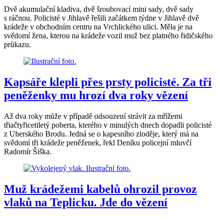
Dvě akumulační kladiva, dvě šroubovací mini sady, dvě sady
s ráčnou. Policisté v Jihlavě řešili začátkem týdne v Jihlavě dvě
krádeže v obchodním centru na Vrchlického ulici. Měla je na
svědomí žena, kterou na krádeže vozil muž bez platného řidičského
průkazu.
Kapsáře klepli přes prsty policisté. Za tři
peněženky mu hrozí dva roky vězení
Až dva roky může v případě odsouzení strávit za mřížemi
třiačtyřicetiletý poberta, kterého v minulých dnech dopadli policisté
z Uherského Brodu. Jedná se o kapesního zloděje, který má na
svědomí tři krádeže peněženek, řekl Deníku policejní mluvčí
Radomír Šiška.
Muž krádežemi kabelů ohrozil provoz
vlaků na Teplicku. Jde do vězení