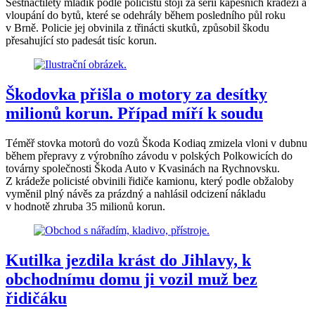
Šestnáctiletý mladík podle policistů stojí za sérií kapesních krádeží a
vloupání do bytů, které se odehrály během posledního půl roku
v Brně. Policie jej obvinila z třinácti skutků, způsobil škodu
přesahující sto padesát tisíc korun.
Škodovka přišla o motory za desítky
milionů korun. Případ míří k soudu
Téměř stovka motorů do vozů Škoda Kodiaq zmizela vloni v dubnu
během přepravy z výrobního závodu v polských Polkowicích do
továrny společnosti Škoda Auto v Kvasinách na Rychnovsku.
Z krádeže policisté obvinili řidiče kamionu, který podle obžaloby
vyměnil plný návěs za prázdný a nahlásil odcizení nákladu
v hodnotě zhruba 35 milionů korun.
Kutilka jezdila krást do Jihlavy, k
obchodnímu domu ji vozil muž bez
řidičáku