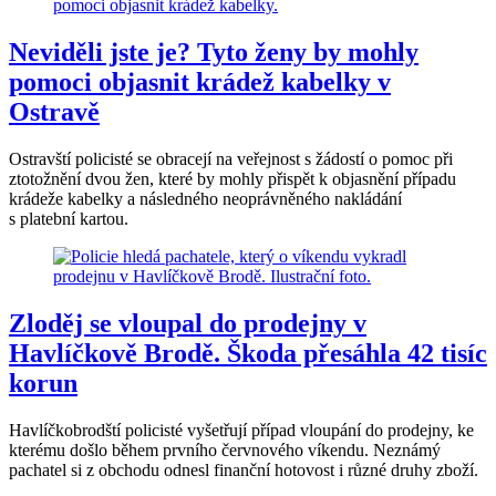
Neviděli jste je? Tyto ženy by mohly
pomoci objasnit krádež kabelky v
Ostravě
Ostravští policisté se obracejí na veřejnost s žádostí o pomoc při
ztotožnění dvou žen, které by mohly přispět k objasnění případu
krádeže kabelky a následného neoprávněného nakládání
s platební kartou.
Zloděj se vloupal do prodejny v
Havlíčkově Brodě. Škoda přesáhla 42 tisíc
korun
Havlíčkobrodští policisté vyšetřují případ vloupání do prodejny, ke
kterému došlo během prvního červnového víkendu. Neznámý
pachatel si z obchodu odnesl finanční hotovost i různé druhy zboží.