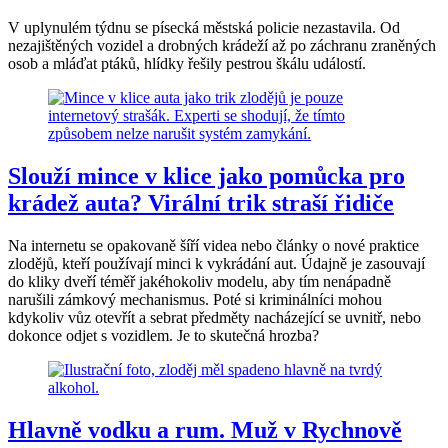
V uplynulém týdnu se písecká městská policie nezastavila. Od
nezajištěných vozidel a drobných krádeží až po záchranu zraněných
osob a mláďat ptáků, hlídky řešily pestrou škálu událostí.
Slouží mince v klice jako pomůcka pro
krádež auta? Virální trik straší řidiče
Na internetu se opakovaně šíří videa nebo články o nové praktice
zlodějů, kteří používají minci k vykrádání aut. Údajně je zasouvají
do kliky dveří téměř jakéhokoliv modelu, aby tím nenápadně
narušili zámkový mechanismus. Poté si kriminálníci mohou
kdykoliv vůz otevřít a sebrat předměty nacházející se uvnitř, nebo
dokonce odjet s vozidlem. Je to skutečná hrozba?
Hlavně vodku a rum. Muž v Rychnově