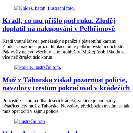
Kradl, co mu přišlo pod ruku. Zloděj
doplatil na nakupování v Pelhřimově
Kradl vratné lahve i peněženky s penězi a platebními kartami.
Zloděj se nakonec prozradil placením v pelhřimovském obchodě.
Pak vyšly najevo všechny jeho prohřešky. Muž způsobil škodu za
více než čtrnáct tisíc korun.
Muž z Táborska získal pozornost policie,
navzdory trestům pokračoval v krádežích
Policisté z Tábora odhalili sérii krádeží, za které je podezřelý
pětatřicetiletý muž z Táborska. Navzdory předchozím trestům se tak
muž opět ocitl v zájmu policie.