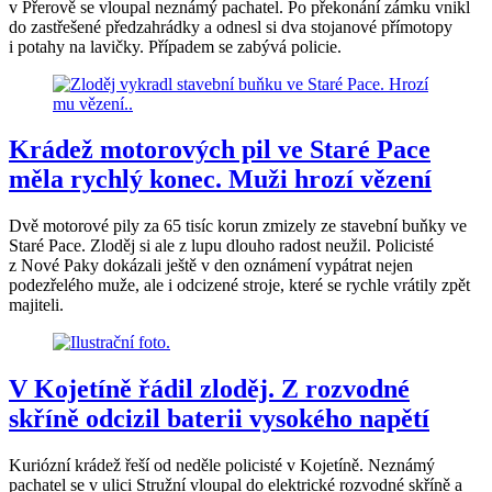
v Přerově se vloupal neznámý pachatel. Po překonání zámku vnikl
do zastřešené předzahrádky a odnesl si dva stojanové přímotopy
i potahy na lavičky. Případem se zabývá policie.
Krádež motorových pil ve Staré Pace
měla rychlý konec. Muži hrozí vězení
Dvě motorové pily za 65 tisíc korun zmizely ze stavební buňky ve
Staré Pace. Zloděj si ale z lupu dlouho radost neužil. Policisté
z Nové Paky dokázali ještě v den oznámení vypátrat nejen
podezřelého muže, ale i odcizené stroje, které se rychle vrátily zpět
majiteli.
V Kojetíně řádil zloděj. Z rozvodné
skříně odcizil baterii vysokého napětí
Kuriózní krádež řeší od neděle policisté v Kojetíně. Neznámý
pachatel se v ulici Stružní vloupal do elektrické rozvodné skříně a