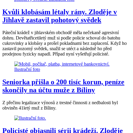
Kvůli klobásám létaly rány. Zloděje v
Jihlavě zastavil pohotový svědek
Páteční krádež v jihlavském obchodě měla nečekaně agresivní
dohru. Devětatřicetiletý muž si podle policie schoval do batohu
cukrovinky a klobásy a prošel pokladnami bez zaplacení. Když ho
zastavil pozorný svědek, snažil se utéct a následně ho před
prodejnou fyzicky napadl. Případ nyní vyšetřují policisté.
Seniorka přišla o 200 tisíc korun, peníze
skončily na účtu muže z Bíliny
Z přečinu legalizace výnosů z trestné činnosti z nedbalosti byl
obviněn 41letý muž z Bíliny.
Policisté objasnili sérii krádeží. Zloděje