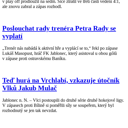
v play off prodloužil na sedm. Sice ztratil ve třetí části vedení 4:1,
ale znovu zabral a zápas rozhodl.
Poslouchat rady trenéra Petra Rady se
vyplatí
„Trenér nás nabádá k aktivní hře a vyplácí se to,“ řekl po zápase
Lukáš Masopust, hráč FK Jablonec, který asistoval u obou gólů
v zápase proti ostravskému Baníku.
Teď hurá na Vrchlabí, vzkazuje útočník
Vlků Jakub Mulač
Jablonec n. N. – Vlci postoupili do druhé série druhé hokejové ligy.
V zápasech proti Bílině si poměřili síly se soupeřem, který byl
rozhodnutý se jen tak nevzdat.