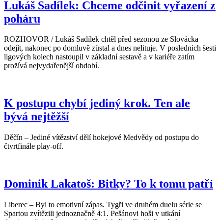
Lukáš Sadílek: Chceme odčinit vyřazení z
poháru
ROZHOVOR / Lukáš Sadílek chtěl před sezonou ze Slovácka
odejít, nakonec po domluvě zůstal a dnes nelituje. V posledních šesti
ligových kolech nastoupil v základní sestavě a v kariéře zatím
prožívá nejvydařenější období.
K postupu chybí jediný krok. Ten ale
bývá nejtěžší
Děčín – Jediné vítězství dělí hokejové Medvědy od postupu do
čtvrtfinále play-off.
Dominik Lakatoš: Bitky? To k tomu patří
Liberec – Byl to emotivní zápas. Tygři ve druhém duelu série se
Spartou zvítězili jednoznačně 4:1. Pešánovi hoši v utkání