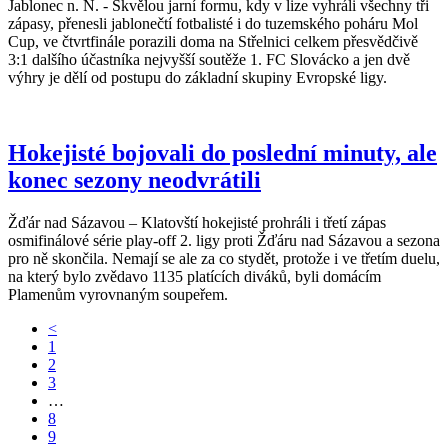
Jablonec n. N. - Skvělou jarní formu, kdy v lize vyhráli všechny tři
zápasy, přenesli jablonečtí fotbalisté i do tuzemského poháru Mol
Cup, ve čtvrtfinále porazili doma na Střelnici celkem přesvědčivě
3:1 dalšího účastníka nejvyšší soutěže 1. FC Slovácko a jen dvě
výhry je dělí od postupu do základní skupiny Evropské ligy.
Hokejisté bojovali do poslední minuty, ale
konec sezony neodvrátili
Žďár nad Sázavou – Klatovští hokejisté prohráli i třetí zápas
osmifinálové série play-off 2. ligy proti Žďáru nad Sázavou a sezona
pro ně skončila. Nemají se ale za co stydět, protože i ve třetím duelu,
na který bylo zvědavo 1135 platících diváků, byli domácím
Plamenům vyrovnaným soupeřem.
<
1
2
3
…
8
9