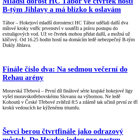
Mladší dorost HC Tábor ve čtvrtek hostí
B-tým Jihlavy a má blízko k oslavám
Tábor – Hokejoví mladší dorostenci HC Tábor udělali další dva
mílové kroky vstříc prvenství v soutěži a právu postupu do
extraligových vod. Už ve čtvrtek mohou přidat další, a možná už
klíčový. Od 16.25 hodin hostí na domácím ledě nebezpečný B-tým
Dukly Jihlava.
Finále číslo dva: Na sedmou večerní do
Rehau arény
Moravská Třebová – První díl finálové série krajské hokejové ligy
vyšel moravskotřebovskému Slovanu na výbornou. Ne ledě
Kohoutů v České Třebové zvítězil 8:5 a zdárně tak učinil první ze tří
kroků vedoucích ke kýženému triumfu.
Ševci berou čtvrtfinále jako odrazový
můstek. Do Hradce jedou pro postup