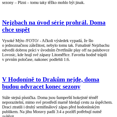
sezony – Plzni – tomu taky těžko mohlo být jinak.
Nejzbach na úvod série prohrál. Doma
chce uspět
Vysoké Mýto /FOTO/ - Ačkoli výsledek vypadá, že šlo
o jednoznačnou záležitost, nebylo tomu tak. Futsalisté Nejzbachu
odvedli dobrou práci v úvodním čtvrtfinále play off na palubovce
Lovosic, kde hrají své zápasy Litoměřice. Favorita hodně trápili
v prvním poločase, nakonec podlehli 1:6.
V Hodoníně to Drakům nejde, doma
budou odvracet konec sezony
Stále stejná písnička. Doma jsou šumperští hokejisté téměř
neporazitelní, mimo své prostředí marně hledají cestu za úspěchem.
Draci ztratili i druhý semifinálový zápas před hodonínským
publikem. Na jihu Moravy padli 3:4 a pozítří potřebují nutně
zvítězit.