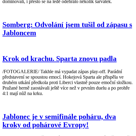
dominovali, i přesto se na ledě odehrálo několik šarvátek.
Somberg: Odvolání jsem tušil od zápasu s
Jabloncem
Krok od krachu. Sparta znovu padla
/FOTOGALERIE/ Takhle má vypadat zápas play-off. Parádní
představení se spoustou emocí. Hokejová Sparta ale přispěla ve
druhém utkání předkola proti Liberci vlastně pouze emoční složkou.
Pražané herně zaostávali ještě více než v prvním duelu a po prohře
4:1 mají nůž na krku.
Jablonec je v semifinále poháru, dva
kroky od pohárové Evropy!