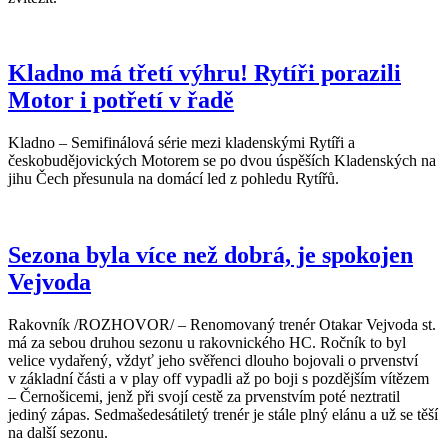
Kladno má třetí výhru! Rytíři porazili
Motor i potřetí v řadě
Kladno – Semifinálová série mezi kladenskými Rytíři a
českobudějovických Motorem se po dvou úspěších Kladenských na
jihu Čech přesunula na domácí led z pohledu Rytířů.
Sezona byla více než dobrá, je spokojen
Vejvoda
Rakovník /ROZHOVOR/ – Renomovaný trenér Otakar Vejvoda st.
má za sebou druhou sezonu u rakovnického HC. Ročník to byl
velice vydařený, vždyť jeho svěřenci dlouho bojovali o prvenství
v základní části a v play off vypadli až po boji s pozdějším vítězem
– Černošicemi, jenž při svojí cestě za prvenstvím poté neztratil
jediný zápas. Sedmašedesátiletý trenér je stále plný elánu a už se těší
na další sezonu.