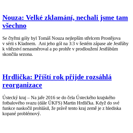
Nouza: Velké zklamání, nechali jsme tam
všechno
Se čtyřmi góly byl Tomáš Nouza nejlepším střelcem Prostějova
v sérii s Kladnem. Ani jeho gól na 3:3 v šestém zápase ale Jestřáby
k vítězství nenasměroval a po prohře v prodloužení Jestřábům
skončila sezona.
Hrdlička: Příští rok přijde rozsáhlá
reorganizace
Ústecký kraj – Na jaře 2016 se do čela Ústeckého krajského
fotbalového svazu (dále ÚKFS) Martin Hrdlička. Když do své
funkce naskočil prohlásil, že právě tento kraj země je z hlediska
kopané problémový.