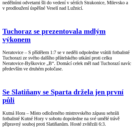
nedělními odvetami šli do vedení v sériích Strakonice, Milevsko a
v prodloužení úspěšné Veselí nad Lužnicí.
Tuchoraz se prezentovala mdlým
výkonem
Neratovice – S přídělem 1:7 se v neděli odpoledne vrátili fotbalisté
Tuchorazi ze svého dalšího přátelského utkání proti celku
Neratovice-Byškovice „B“. Domácí celek měl nad Tuchorazí navíc
především ve druhém poločase.
Se Slatiňany se Sparta držela jen první
půli
Kutná Hora – Místo odloženého mistrovského zápasu sehráli
fotbalisté Kutné Hory v sobotu dopoledne na své umělé trávě
přípravný souboj proti Slatiňanům. Hosté zvítězili 6:3.