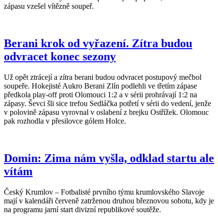
zápasu vzešel vítězně soupeř.
Berani krok od vyřazení. Zítra budou
odvracet konec sezony
Už opět ztrácejí a zítra berani budou odvracet postupový mečbol
soupeře. Hokejisté Aukro Berani Zlín podlehli ve třetím zápase
předkola play-off proti Olomouci 1:2 a v sérii prohrávají 1:2 na
zápasy. Ševci šli sice trefou Sedláčka potřetí v sérii do vedení, jenže
v polovině zápasu vyrovnal v oslabení z brejku Ostřížek. Olomouc
pak rozhodla v přesilovce gólem Holce.
Domin: Zima nám vyšla, odklad startu ale
vítám
Český Krumlov – Fotbalisté prvního týmu krumlovského Slavoje
mají v kalendáři červeně zatrženou druhou březnovou sobotu, kdy je
na programu jarní start divizní republikové soutěže.