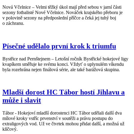
Nová Včelnice – Velmi těžký úkol mají před sebou v jarní části
sezony fotbalisté Nové Včelnice. Nováček krajského přeboru je
v polovině sezony na předposlední příčce a čeká jej tuhý boj
o záchranu.
Písečné udělalo první krok k triumfu
Bystřice nad Pernštejnem – Letošní ročník Bystřické hokejové ligy
kvapíkem směřuje ke svému konci. Vždyť o uplynulém víkendu
byla rozehrána nejen finálová série, ale také barážová skupina.
Mladší dorost HC Tábor hostí Jihlavu a
může i slavit
Tábor - Hokejoví mladší dorostenci HC Tábor udělali další dva
mílové kroky vstříc prvenství v soutěži a právu postupu do
extraligových vod. Už ve čtvrtek mohou přidat další, a možná už
klíčový.