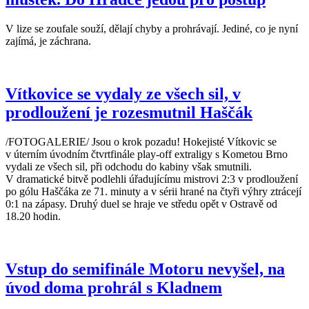
V lize se zoufale souží, dělají chyby a prohrávají. Jediné, co je nyní
zajímá, je záchrana.
Vítkovice se vydaly ze všech sil, v
prodloužení je rozesmutnil Haščák
/FOTOGALERIE/ Jsou o krok pozadu! Hokejisté Vítkovic se
v úterním úvodním čtvrtfinále play-off extraligy s Kometou Brno
vydali ze všech sil, při odchodu do kabiny však smutnili.
V dramatické bitvě podlehli úřadujícímu mistrovi 2:3 v prodloužení
po gólu Haščáka ze 71. minuty a v sérii hrané na čtyři výhry ztrácejí
0:1 na zápasy. Druhý duel se hraje ve středu opět v Ostravě od
18.20 hodin.
Vstup do semifinále Motoru nevyšel, na
úvod doma prohrál s Kladnem