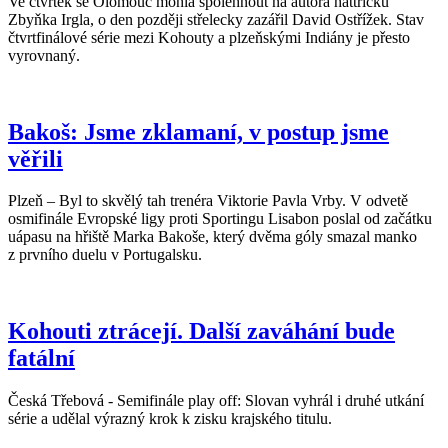
Ve čtvrtek se Olomouc mohla spolehnout na autora hattricku
Zbyňka Irgla, o den později střelecky zazářil David Ostřížek. Stav
čtvrtfinálové série mezi Kohouty a plzeňskými Indiány je přesto
vyrovnaný.
Bakoš: Jsme zklamaní, v postup jsme
věřili
Plzeň – Byl to skvělý tah trenéra Viktorie Pavla Vrby. V odvetě
osmifinále Evropské ligy proti Sportingu Lisabon poslal od začátku
uápasu na hřiště Marka Bakoše, který dvěma góly smazal manko
z prvního duelu v Portugalsku.
Kohouti ztrácejí. Další zaváhání bude
fatální
Česká Třebová - Semifinále play off: Slovan vyhrál i druhé utkání
série a udělal výrazný krok k zisku krajského titulu.