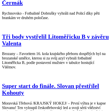
Čermák
Rychnovsko - Fotbalisté Dobrušky vyhráli nad Policí díky pěti
brankám ve druhém poločase.
Tři body vystřelil Litoměřicku B v závěru
Valenta
Brozany – Favoritem 16. kola krajského přeboru dospělých byl na
brozanské umělce, kterou si za svůj azyl vybrali fotbalisté
Litoměřicka B, podle postavení mužstev v tabulce hostující
Vilémov.
Super start do finále. Slovan přestřílel
Kohouty
Moravská Třebová /KRAJSKÝ HOKEJ/ – První výhra je v kapse
Slovanu! Ten vyloupil českotřebovský led a svoji sérii vítězství