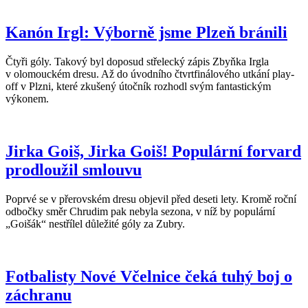
Kanón Irgl: Výborně jsme Plzeň bránili
Čtyři góly. Takový byl doposud střelecký zápis Zbyňka Irgla
v olomouckém dresu. Až do úvodního čtvrtfinálového utkání play-
off v Plzni, které zkušený útočník rozhodl svým fantastickým
výkonem.
Jirka Goiš, Jirka Goiš! Populární forvard
prodloužil smlouvu
Poprvé se v přerovském dresu objevil před deseti lety. Kromě roční
odbočky směr Chrudim pak nebyla sezona, v níž by populární
„Goišák“ nestřílel důležité góly za Zubry.
Fotbalisty Nové Včelnice čeká tuhý boj o
záchranu