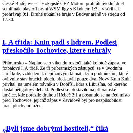
České Budějovice – Hokejisté ČEZ Motoru prohráli úvodní duel
semifinále play off první WSM ligy s Kladnem 1:3 a v sérii tak
prohrávají 0:1. Druhé utkání se hraje v Budvar aréně ve středu od
17.30.
I. A třída: Knín padl s lídrem. Podlesí
přeskočilo Tochovice, které nehrály
Příbramsko – Naplno se o víkendu roztočil také kolotoč zápasu ve
fotbalové I. A třídě. Ze tří příbramských zástupců, se v úvodním
jarní kole, vzhledem k nepříznivým klimatickým podmínkám, které
ovlivnily stav hracích ploch, představili pouze dva. Nový Knín Knín
přivítal, na umělém trávníku v Dobříši, lídra z Libušína, od kterého
dostal pětigólový debakl. Podlesí se přestavilo na příbramské
umělce, kde porazilo druhou Hřebeč 2:1 a posunulo se na třetí místo
před Tochovice, jejichž zápas v Zavidově byl pro nezpůsobilost
hrací plochy odložen.
„Byli jsme dobrými hostiteli,“ říká