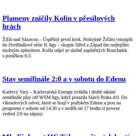
Plameny zničily Kolín v přesilových
hrách
Žďár nad Sázavou – Úspěšný první krok. Hokejisté Žďáru vstoupili
do čtvrtfinálové série II. ligy – skupin Střed a Západ tím nejlepším
možným způsobem. Kolín odjel ze slušně zaplněných Bouchalek
s porážkou 6:2.
Stav semifinále 2:0 a v sobotu do Edenu
Karlovy Vary – Karlovarská Energie zvládla i druhé utkání
semifinále play off WSM ligy, když porazila Slavii Praha 4:0. Do
víkendových odvet, které se hrají v pražském Edenu a jsou na
programu v sobotu od 14:30 a v neděli od 17 hodin si poveze
vedení 2:0 na zápasy.