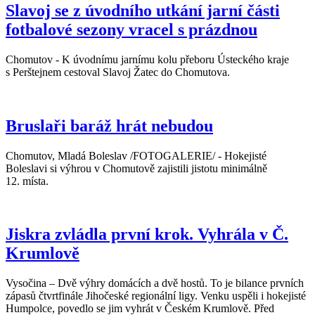
Slavoj se z úvodního utkání jarní části
fotbalové sezony vracel s prázdnou
Chomutov - K úvodnímu jarnímu kolu přeboru Ústeckého kraje
s Perštejnem cestoval Slavoj Žatec do Chomutova.
Bruslaři baráž hrát nebudou
Chomutov, Mladá Boleslav /FOTOGALERIE/ - Hokejisté
Boleslavi si výhrou v Chomutově zajistili jistotu minimálně
12. místa.
Jiskra zvládla první krok. Vyhrála v Č.
Krumlově
Vysočina – Dvě výhry domácích a dvě hostů. To je bilance prvních
zápasů čtvrtfinále Jihočeské regionální ligy. Venku uspěli i hokejisté
Humpolce, povedlo se jim vyhrát v Českém Krumlově. Před