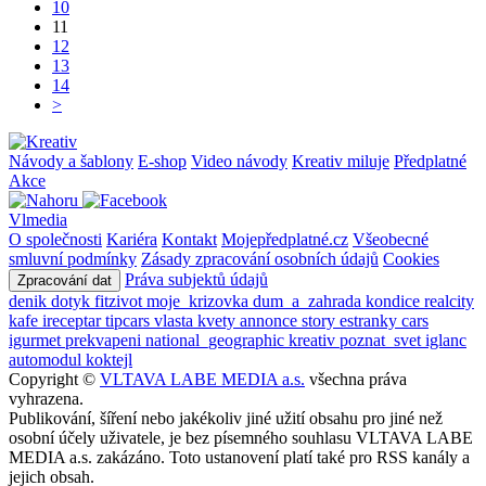
10
11
12
13
14
>
Návody a šablony
E-shop
Video návody
Kreativ miluje
Předplatné
Akce
Vlmedia
O společnosti
Kariéra
Kontakt
Mojepředplatné.cz
Všeobecné
smluvní podmínky
Zásady zpracování osobních údajů
Cookies
Práva subjektů údajů
Zpracování dat
denik
dotyk
fitzivot
moje_krizovka
dum_a_zahrada
kondice
realcity
kafe
ireceptar
tipcars
vlasta
kvety
annonce
story
estranky
cars
igurmet
prekvapeni
national_geographic
kreativ
poznat_svet
iglanc
automodul
koktejl
Copyright ©
VLTAVA LABE MEDIA a.s.
všechna práva
vyhrazena.
Publikování, šíření nebo jakékoliv jiné užití obsahu pro jiné než
osobní účely uživatele, je bez písemného souhlasu VLTAVA LABE
MEDIA a.s. zakázáno. Toto ustanovení platí také pro RSS kanály a
jejich obsah.