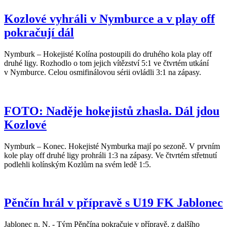
Kozlové vyhráli v Nymburce a v play off
pokračují dál
Nymburk – Hokejisté Kolína postoupili do druhého kola play off
druhé ligy. Rozhodlo o tom jejich vítězství 5:1 ve čtvrtém utkání
v Nymburce. Celou osmifinálovou sérii ovládli 3:1 na zápasy.
FOTO: Naděje hokejistů zhasla. Dál jdou
Kozlové
Nymburk – Konec. Hokejisté Nymburka mají po sezoně. V prvním
kole play off druhé ligy prohráli 1:3 na zápasy. Ve čtvrtém střetnutí
podlehli kolínským Kozlům na svém ledě 1:5.
Pěnčín hrál v přípravě s U19 FK Jablonec
Jablonec n. N. - Tým Pěnčína pokračuje v přípravě, z dalšího