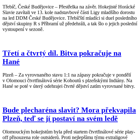
Třebíč, České Budějovice – Přestřelka na závěr. Hokejisté Horácké
Slavie zavítali ve 13. kole nadstavbové části Ligy mladšího dorostu
na led DDM České Budějovice. Třebíčští mladíci si duel posledního
dějství skupiny R s Příbramí už předehráli, a tak šlo o jejich poslední
vystoupení v sezoně.
Třetí a čtvrtý díl. Bitva pokračuje na
Hané
Plzeň – Za vyrovnaného stavu 1:1 na zápasy pokračuje v pondělí
v Olomouci čtvrtfinálová série Kohoutů s plzeňskými Indiány. Na
Hané se poté v úterý odehrajei čtvrté dějství zatím vyrovnané bitvy.
Bude plecharéna slavit? Mora překvapila
Plzeň, teď se jí postaví na svém ledě
Olomouckým hokejistům byla před startem čtvrtfinálové série play-
off přisouzena role outsiderů. Proti nejlepšímu týmu extraligové