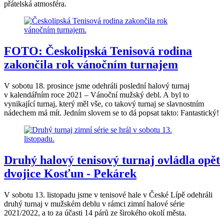
přátelská atmosféra.
FOTO: Českolipská Tenisová rodina
zakončila rok vánočním turnajem
V sobotu 18. prosince jsme odehráli poslední halový turnaj
v kalendářním roce 2021 – Vánoční mužský debl. A byl to
vynikající turnaj, který měl vše, co takový turnaj se slavnostním
nádechem má mít. Jedním slovem se to dá popsat takto: Fantastický!
Druhý halový tenisový turnaj ovládla opět
dvojice Kosťun - Pekárek
V sobotu 13. listopadu jsme v tenisové hale v České Lípě odehráli
druhý turnaj v mužském deblu v rámci zimní halové série
2021/2022, a to za účasti 14 párů ze širokého okolí města.