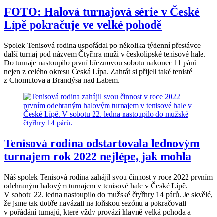
FOTO: Halová turnajová série v České
Lípě pokračuje ve velké pohodě
Spolek Tenisová rodina uspořádal po několika týdenní přestávce
další turnaj pod názvem Čtyřhra muži v českolipské tenisové hale.
Do turnaje nastoupilo první březnovou sobotu nakonec 11 párů
nejen z celého okresu Česká Lípa. Zahrát si přijeli také tenisté
z Chomutova a Brandýsa nad Labem.
Tenisová rodina odstartovala lednovým
turnajem rok 2022 nejlépe, jak mohla
Náš spolek Tenisová rodina zahájil svou činnost v roce 2022 prvním
odehraným halovým turnajem v tenisové hale v České Lípě.
V sobotu 22. ledna nastoupilo do mužské čtyřhry 14 párů. Je skvělé,
že jsme tak dobře navázali na loňskou sezónu a pokračovali
v pořádání turnajů, které vždy provází hlavně velká pohoda a