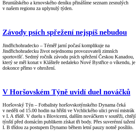
Bruntálského a krnovského deníku přinášíme seznam zesnulých
v našem regionu za uplynulý týden.
Závody psích spřežení nejspíš nebudou
Jindřichohradecko – Téměř jarní počasí komplikuje na
Jindřichohradecku život nejednomu provozovateli zimních
sportovišť. Sedmý ročník závodu psích spřežení Českou Kanadou,
který se měl konat v Klášteře nedaleko Nové Bystřice o víkendu, je
dokonce přímo v ohrožení.
V Horšovském Týně uvidí duel nováčků
Horšovský Týn – Fotbalisty horšovskotýnského Dynama čeká
v neděli od 15.00 hodin na hřišti ve Vrchlického ulici první mistrák
v I. A třídě. V duelu s Blovicemi, dalším nováčkem v soutěži, chtějí
týnští před domácím publikem získat tři body. Přes suverénní tažení
I. B třídou za postupem Dynamo během letní pauzy notně posílilo.