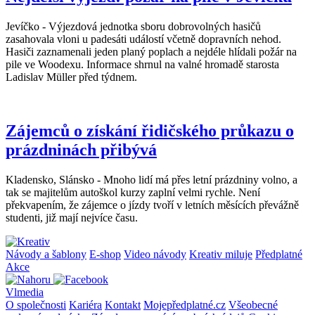
Jevíčko - Výjezdová jednotka sboru dobrovolných hasičů
zasahovala vloni u padesáti událostí včetně dopravních nehod.
Hasiči zaznamenali jeden planý poplach a nejdéle hlídali požár na
pile ve Woodexu. Informace shrnul na valné hromadě starosta
Ladislav Müller před týdnem.
Zájemců o získání řidičského průkazu o
prázdninách přibývá
Kladensko, Slánsko - Mnoho lidí má přes letní prázdniny volno, a
tak se majitelům autoškol kurzy zaplní velmi rychle. Není
překvapením, že zájemce o jízdy tvoří v letních měsících převážně
studenti, již mají nejvíce času.
Návody a šablony
E-shop
Video návody
Kreativ miluje
Předplatné
Akce
Vlmedia
O společnosti
Kariéra
Kontakt
Mojepředplatné.cz
Všeobecné