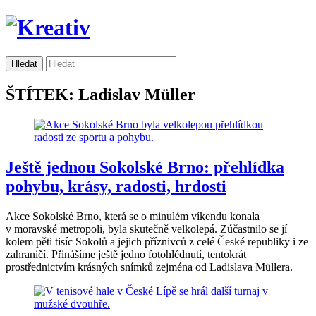
ŠTÍTEK: Ladislav Müller
Ještě jednou Sokolské Brno: přehlídka
pohybu, krásy, radosti, hrdosti
Akce Sokolské Brno, která se o minulém víkendu konala
v moravské metropoli, byla skutečně velkolepá. Zúčastnilo se jí
kolem pěti tisíc Sokolů a jejich příznivců z celé České republiky i ze
zahraničí. Přinášíme ještě jedno fotohlédnutí, tentokrát
prostřednictvím krásných snímků zejména od Ladislava Müllera.