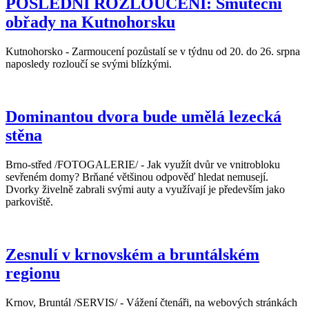
POSLEDNÍ ROZLOUČENÍ: Smuteční
obřady na Kutnohorsku
Kutnohorsko - Zarmoucení pozůstalí se v týdnu od 20. do 26. srpna
naposledy rozloučí se svými blízkými.
Dominantou dvora bude umělá lezecká
stěna
Brno-střed /FOTOGALERIE/ - Jak využít dvůr ve vnitrobloku
sevřeném domy? Brňané většinou odpověď hledat nemusejí.
Dvorky živelně zabrali svými auty a využívají je především jako
parkoviště.
Zesnulí v krnovském a bruntálském
regionu
Krnov, Bruntál /SERVIS/ - Vážení čtenáři, na webových stránkách