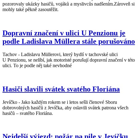
pozorovaly ukázky hasičů, vojáků a myslivcůs nadšením.Zároveň si
mohly také pěkně zasoutěžit.
Dopravní značení v ulici U Penzionu je
podle Ladislava Müllera stále porušováno
Tachov - Ladislavu Müllerovi, který bydlí v tachovské ulici
U Penzionu, se nelíbí, jak motoristé porušují dopravní značení v této
ulici. To je podle něj také nevhodné
Hasiči slavili svátek svatého Floriána
Jevíčko - Jako každým rokem se i letos sešli členové Sboru
dobrovolných hasičů z Jevíčka, aby oslavili svátek patrona všech
hasičů – svatého Floriána.
Nejdelší výjezd: požár na pile v Jevíčku