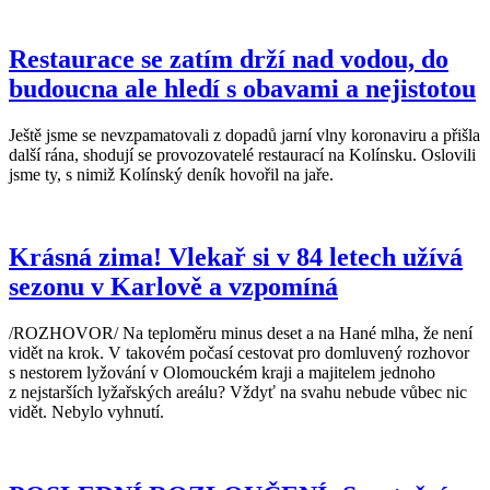
Restaurace se zatím drží nad vodou, do
budoucna ale hledí s obavami a nejistotou
Ještě jsme se nevzpamatovali z dopadů jarní vlny koronaviru a přišla
další rána, shodují se provozovatelé restaurací na Kolínsku. Oslovili
jsme ty, s nimiž Kolínský deník hovořil na jaře.
Krásná zima! Vlekař si v 84 letech užívá
sezonu v Karlově a vzpomíná
/ROZHOVOR/ Na teploměru minus deset a na Hané mlha, že není
vidět na krok. V takovém počasí cestovat pro domluvený rozhovor
s nestorem lyžování v Olomouckém kraji a majitelem jednoho
z nejstarších lyžařských areálu? Vždyť na svahu nebude vůbec nic
vidět. Nebylo vyhnutí.