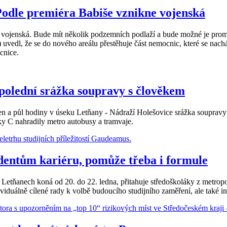
odle premiéra Babiše vznikne vojenská
vojenská. Bude mít několik podzemních podlaží a bude možné je promě
uvedl, že se do nového areálu přestěhuje část nemocnic, které se nac
cnice.
opolední srážka soupravy s člověkem
den a půl hodiny v úseku Letňany - Nádraží Holešovice srážka soupravy
y C nahradily metro autobusy a tramvaje.
dentům kariéru, pomůže třeba i formule
Letňanech koná od 20. do 22. ledna, přitahuje středoškoláky z metropol
viduálně cílené rady k volbě budoucího studijního zaměření, ale také in