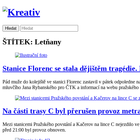
ŠTÍTEK: Letňany
Stanice Florenc se stala dějištěm tragédie.
Pád muže do kolejiště ve stanici Florenc zastavil v pátek odpoledne 
mluvčího Jana Rybanského pro ČTK a informací na webu pražského do
Na části trasy C byl přerušen provoz metr
Mezi stanicemi Pražského povstání a Kačerov na lince C nejezdilo ve
před 21:00 byl provoz obnoven.