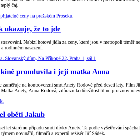
teplý čaj.
 ukazuje, že to jde
avování. Nabízí hotová jídla za ceny, které jsou v metropoli téměř ne
 a rodinném nasazení.
ině promluvila i její matka Anna
měřuje na kontroverzní smrt Anety Rodové před deseti lety. Film Jiř
. Matka Anety, Anna Rodová, zdůraznila důležitost filmu pro znovuotevř
el oběti Jakub
eset let starému případu smrti dívky Anety. Ta podle vyšetřování spách
ýmem novinářů, filmařů a expertů režisér Jiří Sádek.