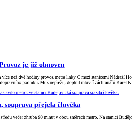
 Provoz je již obnoven
na více než dvě hodiny provoz metra linky C mezi stanicemi Nádraží Ho
pravního podniku. Muž nepřežil, doplnil mluvčí záchranářů Karel Ki
a, souprava přejela člověka
 středu večer zhruba 90 minut v obou směrech metro. Na stanici Budějov