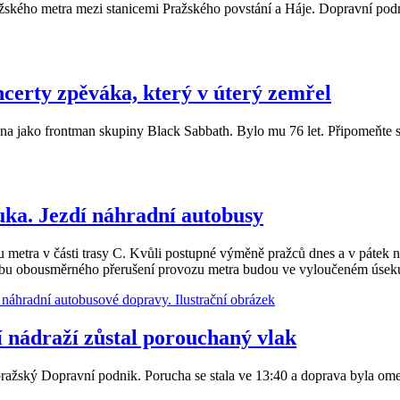
žského metra mezi stanicemi Pražského povstání a Háje. Dopravní pod
certy zpěváka, který v úterý zemřel
a jako frontman skupiny Black Sabbath. Bylo mu 76 let. Připomeňte si
luka. Jezdí náhradní autobusy
 metra v části trasy C. Kvůli postupné výměně pražců dnes a v pátek 
dobu obousměrného přerušení provozu metra budou ve vyloučeném úsek
í nádraží zůstal porouchaný vlak
 pražský Dopravní podnik. Porucha se stala ve 13:40 a doprava byla o