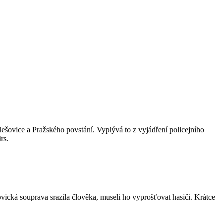
lešovice a Pražského povstání. Vyplývá to z vyjádření policejního
rs.
ická souprava srazila člověka, museli ho vyprošťovat hasiči. Krátce