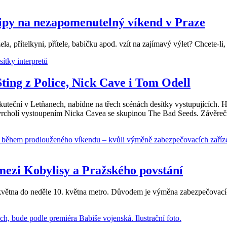
 tipy na nezapomenutelný víkend v Praze
ela, přítelkyni, přítele, babičku apod. vzít na zajímavý výlet? Chcete-l
Sting z Police, Nick Cave i Tom Odell
skuteční v Letňanech, nabídne na třech scénách desítky vystupujících
rcholí vystoupením Nicka Cavea se skupinou The Bad Seeds. Závěrečný
ezi Kobylisy a Pražského povstání
května do neděle 10. května metro. Důvodem je výměna zabezpečovacích