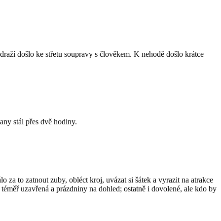
ádraží došlo ke střetu soupravy s člověkem. K nehodě došlo krátce
any stál přes dvě hodiny.
za to zatnout zuby, obléct kroj, uvázat si šátek a vyrazit na atrakce
téměř uzavřená a prázdniny na dohled; ostatně i dovolené, ale kdo by