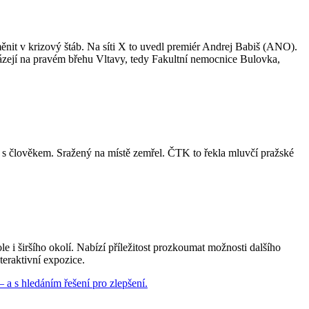
nit v krizový štáb. Na síti X to uvedl premiér Andrej Babiš (ANO).
házejí na pravém břehu Vltavy, tedy Fakultní nemocnice Bulovka,
 s člověkem. Sražený na místě zemřel. ČTK to řekla mluvčí pražské
e i širšího okolí. Nabízí příležitost prozkoumat možnosti dalšího
teraktivní expozice.