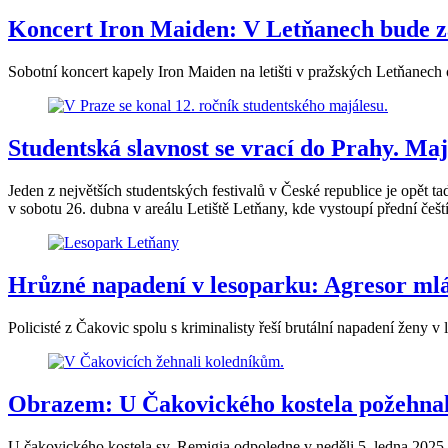
Koncert Iron Maiden: V Letňanech bude za
Sobotní koncert kapely Iron Maiden na letišti v pražských Letňanech 
Studentská slavnost se vrací do Prahy. Ma
Jeden z největších studentských festivalů v České republice je opět t
v sobotu 26. dubna v areálu Letiště Letňany, kde vystoupí přední čeští 
Hrůzné napadení v lesoparku: Agresor mlá
Policisté z Čakovic spolu s kriminalisty řeší brutální napadení ženy 
Obrazem: U Čakovického kostela požehna
U čakovického kostela sv. Remigia odpoledne v neděli 5. ledna 2025 s