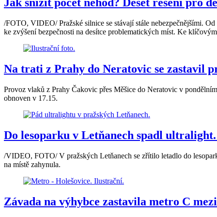
Jak snížit počet nehod? Deset řešení pro d
/FOTO, VIDEO/ Pražské silnice se stávají stále nebezpečnějšími. Od 
ke zvýšení bezpečnosti na desítce problematických míst. Ke klíčovým
Na trati z Prahy do Neratovic se zastavil 
Provoz vlaků z Prahy Čakovic přes Měšice do Neratovic v pondělním od
obnoven v 17.15.
Do lesoparku v Letňanech spadl ultralight.
/VIDEO, FOTO/ V pražských Letňanech se zřítilo letadlo do lesoparku
na místě zahynula.
Závada na výhybce zastavila metro C mezi