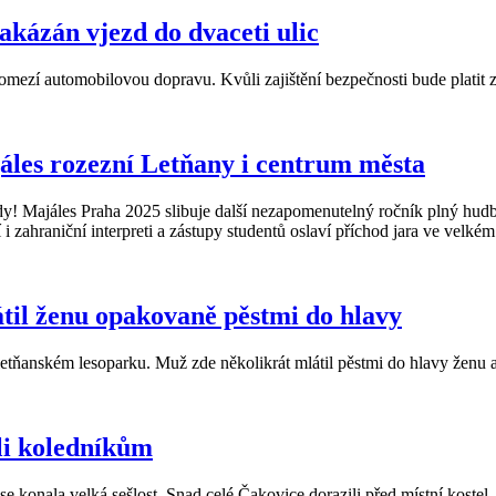
kázán vjezd do dvaceti ulic
omezí automobilovou dopravu. Kvůli zajištění bezpečnosti bude platit z
jáles rozezní Letňany i centrum města
ady! Majáles Praha 2025 slibuje další nezapomenutelný ročník plný hudby
i zahraniční interpreti a zástupy studentů oslaví příchod jara ve velkém 
til ženu opakovaně pěstmi do hlavy
v letňanském lesoparku. Muž zde několikrát mlátil pěstmi do hlavy ženu a
li koledníkům
e konala velká sešlost. Snad celé Čakovice dorazili před místní kostel