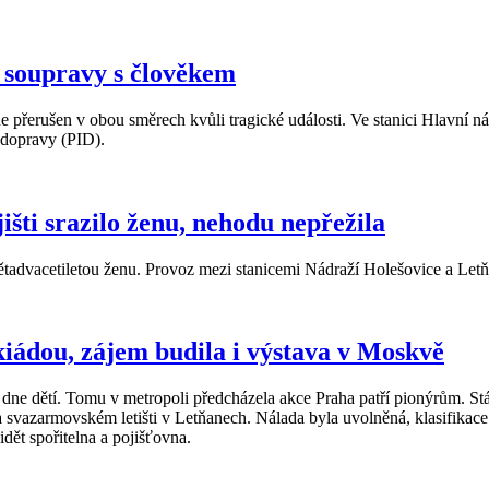
í soupravy s člověkem
ne přerušen v obou směrech kvůli tragické události. Ve stanici Hlavní n
 dopravy (PID).
išti srazilo ženu, nehodu nepřežila
ětadvacetiletou ženu. Provoz mezi stanicemi Nádraží Holešovice a Letň
iádou, zájem budila i výstava v Moskvě
ne dětí. Tomu v metropoli předcházela akce Praha patří pionýrům. Stálo 
vazarmovském letišti v Letňanech. Nálada byla uvolněná, klasifikace 
vidět spořitelna a pojišťovna.