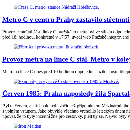
Metro C v centru Prahy zastavilo střetnut
Provoz centrální části linky C pražského metra byl ve středu odpoled
před 18. hodinou, konkrétně v 17:57, uvedl web Pražské integrované
Provoz metra na lince C stál. Metro v kolej
Metro na lince C dnes před 10 hodinou dopolední srazilo a usmrtilo p
Červen 1985: Praha naposledy žila Spartak
Byl tu červen, a jak jinak mohl začít než připomínkou Mezinárodního d
s volným vstupem. Jako obvykle všechno vrcholilo leteckým dnem na s
tipoval, že to byly inzertní žně pro cestovky, pletl by se. Nejvíc byly 