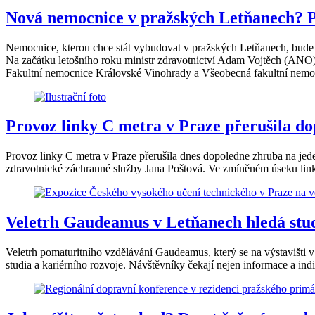
Nová nemocnice v pražských Letňanech? P
Nemocnice, kterou chce stát vybudovat v pražských Letňanech, bude 
Na začátku letošního roku ministr zdravotnictví Adam Vojtěch (ANO) 
Fakultní nemocnice Královské Vinohrady a Všeobecná fakultní nemo
Provoz linky C metra v Praze přerušila d
Provoz linky C metra v Praze přerušila dnes dopoledne zhruba na je
zdravotnické záchranné služby Jana Poštová. Ve zmíněném úseku link
Veletrh Gaudeamus v Letňanech hledá stu
Veletrh pomaturitního vzdělávání Gaudeamus, který se na výstavišti v 
studia a kariérního rozvoje. Návštěvníky čekají nejen informace a indi