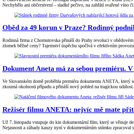
Nechybělo ani občerstvení – sladké pečivo, na zahřátí svařené víno či 
Oběd za 49 korun v Praze? Rodinný podnik
Rodinná firma z Chomutovska přináší do Prahy revoluci v obědovém str
zlomek běžné ceny? Tajemství úspěchu spočívá v efektivním provozu
Dokument Aneta má za sebou premiéru. V k
Ve Slovanském domě proběhla premiéra dokumentu ANETA, který se za
zkoumá okolnosti případu a přináší nový pohled na tragickou událost
Režisér filmu ANETA: nejvíc mě mate přít
Už 7. listopadu vstupuje do kin dokumentární film, který se věnuje d
Nejasnosti a záhady kauzy nyní v dokumentárním snímku zpracoval s t