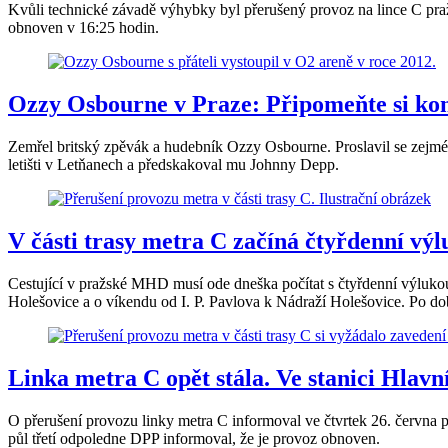
Kvůli technické závadě výhybky byl přerušený provoz na lince C pra
obnoven v 16:25 hodin.
Ozzy Osbourne v Praze: Připomeňte si kon
Zemřel britský zpěvák a hudebník Ozzy Osbourne. Proslavil se zejmén
letišti v Letňanech a předskakoval mu Johnny Depp.
V části trasy metra C začíná čtyřdenní vý
Cestující v pražské MHD musí ode dneška počítat s čtyřdenní výlukou
Holešovice a o víkendu od I. P. Pavlova k Nádraží Holešovice. Po 
Linka metra C opět stála. Ve stanici Hlavn
O přerušení provozu linky metra C informoval ve čtvrtek 26. června
půl třetí odpoledne DPP informoval, že je provoz obnoven.