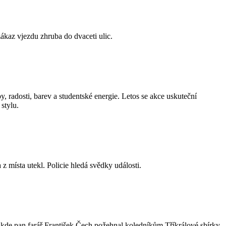
ákaz vjezdu zhruba do dvaceti ulic.
, radosti, barev a studentské energie. Letos se akce uskuteční
stylu.
 z místa utekl. Policie hledá svědky události.
, kde pan farář František Čech požehnal koledníkům Tříkrálové sbírky.