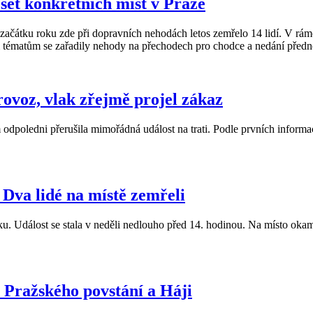
eset konkrétních míst v Praze
začátku roku zde při dopravních nehodách letos zemřelo 14 lidí. V rám
 tématům se zařadily nehody na přechodech pro chodce a nedání přednos
provoz, vlak zřejmě projel zákaz
poledni přerušila mimořádná událost na trati. Podle prvních informací
 Dva lidé na místě zemřeli
. Událost se stala v neděli nedlouho před 14. hodinou. Na místo okamž
 Pražského povstání a Háji