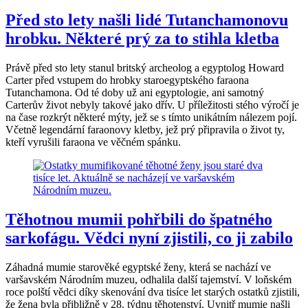
Před sto lety našli lidé Tutanchamonovu
hrobku. Některé prý za to stihla kletba
Právě před sto lety stanul britský archeolog a egyptolog Howard
Carter před vstupem do hrobky staroegyptského faraona
Tutanchamona. Od té doby už ani egyptologie, ani samotný
Carterův život nebyly takové jako dřív. U příležitosti stého výročí je
na čase rozkrýt některé mýty, jež se s tímto unikátním nálezem pojí.
Včetně legendární faraonovy kletby, jež prý připravila o život ty,
kteří vyrušili faraona ve věčném spánku.
Těhotnou mumii pohřbili do špatného
sarkofágu. Vědci nyní zjistili, co ji zabilo
Záhadná mumie starověké egyptské ženy, která se nachází ve
varšavském Národním muzeu, odhalila další tajemství. V loňském
roce polští vědci díky skenování dva tisíce let starých ostatků zjistili,
že žena byla přibližně v 28. týdnu těhotenství. Uvnitř mumie našli