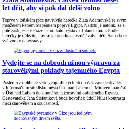
let dřít, aby si pak dal delší volno
Teprve v loňském roce navštívila herečka Zlata Adamovská se svým
manželem Petrem Štěpánkem poprvé Egypt. Nadchl je natolik, že si
poté zašli ještě v Praze na unikátní výstavu Tutanchamon. Podle
herečky je důležité, aby se takto odmala vzdělávaly i děti. Sama bere
své vnuky na výstavy.
Vydejte se na dobrodružnou výpravu za
starověkými poklady tajemného Egypta
Poslední z oblíbené série geografických přednášek zavede diváky
v Informačním středisku města Ústí nad Labem na Mírovém náměstí
v Ústí nad Labem do slunného, tajemstvími opředeného Egypta.
Cestovatelka Jana Štefaniková bude hovořit o údolí Nilu i kontrastu
mezi starověkem a současností.