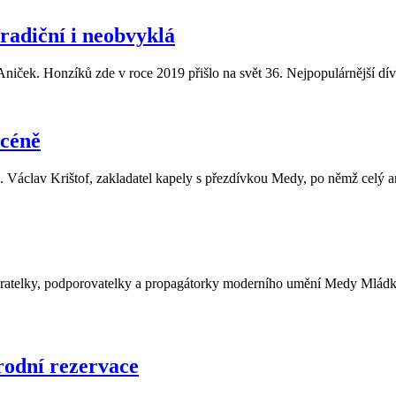
radiční i neobvyklá
niček. Honzíků zde v roce 2019 přišlo na svět 36. Nejpopulárnější dív
scéně
. Václav Krištof, zakladatel kapely s přezdívkou Medy, po němž celý 
 sběratelky, podporovatelky a propagátorky moderního umění Medy Mlá
rodní rezervace