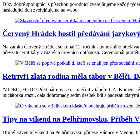
Díky dobré spolupráci s píseckou porodnicí zveřejňujeme každý týde
následující den zveřejňujeme na webu.
Červený Hrádek hostil předávání jazykových
Na zámku Červený Hrádek se konal 11. ročník slavnostního předávání
převzali certifikáty v různých úrovních obtížnosti. Ceremoniál proběh
Retrívří zlatá rodina měla tábor v Bělči.
/VIDEO, FOTO/ Před pár dny se uskutečnil v táboře J. A. Komenského
iniciátorka srazu, dala dohromady sedm desítek lidí s padesáti zlatými 
Tipy na víkend na Pelhřimovsku. Příběh Vá
Druhý adventní víkend na Pelhřimovsku přinese Vánoce v Medou, hra