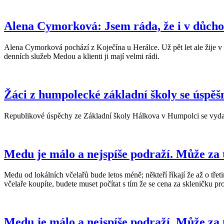
Alena Cymorková: Jsem ráda, že i v důc
Alena Cymorková pochází z Koječína u Herálce. Už pět let ale žije 
denních služeb Medou a klienti ji mají velmi rádi.
Žáci z humpolecké základní školy se úspěšn
Republikové úspěchy ze Základní školy Hálkova v Humpolci se vydařily.
Medu je málo a nejspíše podraží. Může za t
Medu od lokálních včelařů bude letos méně; někteří říkají že až o tře
včelaře koupíte, budete muset počítat s tím že se cena za skleničku pro
Medu je málo a nejspíše podraží. Může za t