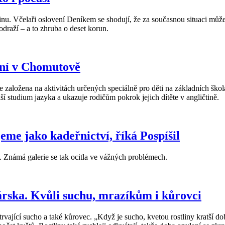
etinu. Včelaři oslovení Deníkem se shodují, že za současnou situaci mů
odraží – a to zhruba o deset korun.
lní v Chomutově
e založena na aktivitách určených speciálně pro děti na základních šk
lší studium jazyka a ukazuje rodičům pokrok jejich dítěte v angličtině.
me jako kadeřnictví, říká Pospíšil
 Známá galerie se tak ocitla ve vážných problémech.
árska. Kvůli suchu, mrazíkům i kůrovci
rvající sucho a také kůrovec. „Když je sucho, kvetou rostliny kratší d