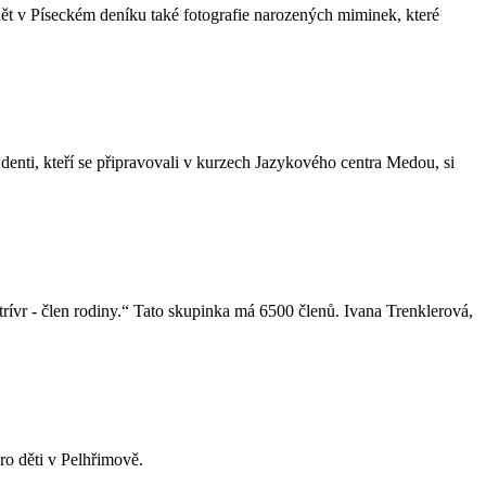
t v Píseckém deníku také fotografie narozených miminek, které
nti, kteří se připravovali v kurzech Jazykového centra Medou, si
ívr - člen rodiny.“ Tato skupinka má 6500 členů. Ivana Trenklerová,
o děti v Pelhřimově.