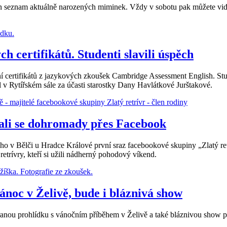
n seznam aktuálně narozených miminek. Vždy v sobotu pak můžete vidě
 certifikátů. Studenti slavili úspěch
 certifikátů z jazykových zkoušek Cambridge Assessment English. Stude
l v Rytířském sále za účasti starostky Dany Havlátkové Jurštakové.
 Dali se dohromady přes Facebook
 v Bělči u Hradce Králové první sraz facebookové skupiny „Zlatý retr
retrívry, kteří si užili nádherný pohodový víkend.
noc v Želivě, bude i bláznivá show
nou prohlídku s vánočním příběhem v Želivě a také bláznivou show pr