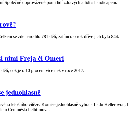
 Společné doprovázené pouti lidí zdravých a lidí s handicapem.
erově?
Celkem se zde narodilo 781 dětí, zatímco o rok dříve jich bylo 844.
zi nimi Freja či Omeri
7 dětí, což je o 10 procent více než v roce 2017.
se jednohlasně
ná svého letošního vítěze. Komise jednohlasně vybrala Ladu Hellerovo
ílení Cen města Pelhřimova.