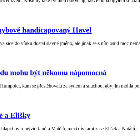
očet květů. Rostliny také rychleji odkvétají, takže doba opylení se zk
ohybově handicapovaný Havel
a sice do vínku dostal slavné jméno, ale jinak se s ním osud moc nema
hodu mohu být někomu nápomocná
v Humpolci, kam se přestěhovala za synem a snachou, aby jim mohla p
é a Elišky
hlapci bylo nejvíc Janů a Matějů, mezi dívkami zase Elišek a Natálií.