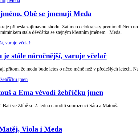
e jméno. Obě se jmenují Meda
raje přinesla zajímavou shodu. Zatímco celokrajsky prvním dítětem no
m miminkem stala děvčátka se stejným křestním jménem - Meda.
je stále náročnější, varuje včelař
vají přitom, že medu bude letos o něco méně než v předešlých letech. N
atouš a Ema vévodí žebříčku jmen
. Bati ve Zlíně se 2. ledna narodili sourozenci Sára a Matouš.
 Matěj, Viola i Meda