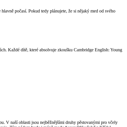
že hlavně počasí. Pokud tedy plánujete, že si nějaký med od svého
olách. Každé dítě, které absolvuje zkoušku Cambridge English: Young
obu. V naší oblasti jsou nejběžnějšími druhy pěstovanými pro včely