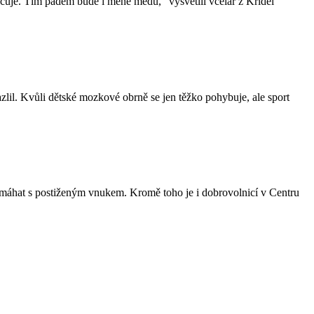
racuje. Tím pádem bude i méně medu,“ vysvětlil včelař z Křídel
zlil. Kvůli dětské mozkové obrně se jen těžko pohybuje, ale sport
omáhat s postiženým vnukem. Kromě toho je i dobrovolnicí v Centru