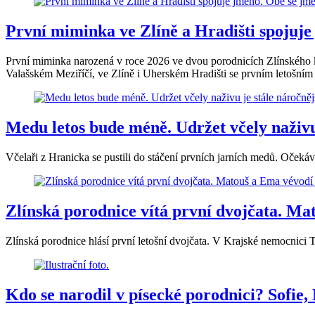
První miminka ve Zlíně a Hradišti spojuj
První miminka narozená v roce 2026 ve dvou porodnicích Zlínského k
Valašském Meziříčí, ve Zlíně i Uherském Hradišti se prvním letošní
Medu letos bude méně. Udržet včely naživu 
Včelaři z Hranicka se pustili do stáčení prvních jarních medů. Očeká
Zlínská porodnice vítá první dvojčata. M
Zlínská porodnice hlásí první letošní dvojčata. V Krajské nemocnici T
Kdo se narodil v písecké porodnici? Sofie,