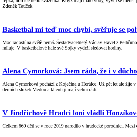
řepka, hořčice nebo svazenka. Když mají málo vody, vyvíjí se menší p
Zdeněk Tatíček.
Basketbal mi teď moc chybí, svěřuje se p
Moc radostí na světě nemá. Šestadvacetiletý Václav Havel z Pelhřimov
miluje. V basketbalové hale své Sojky vydrží sledovat hodiny.
Alena Cymorková: Jsem ráda, že i v důc
Alena Cymorková pochází z Koječína u Herálce. Už pět let ale žije 
denních služeb Medou a klienti ji mají velmi rádi.
V Jindřichově Hradci loni vládli Honzíkov
Celkem 669 dětí se v roce 2019 narodilo v hradecké porodnici. Mezi c