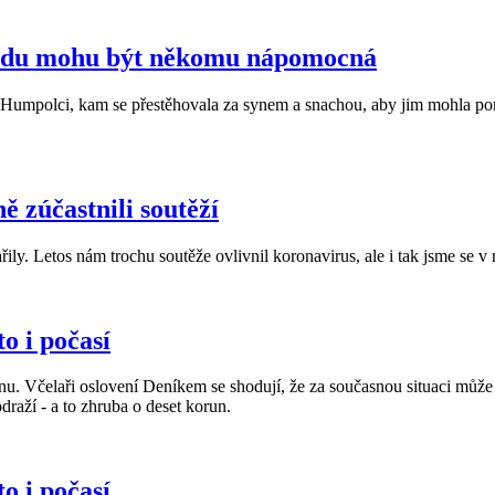
hodu mohu být někomu nápomocná
v Humpolci, kam se přestěhovala za synem a snachou, aby jim mohla p
ě zúčastnili soutěží
 Letos nám trochu soutěže ovlivnil koronavirus, ale i tak jsme se v re
o i počasí
tinu. Včelaři oslovení Deníkem se shodují, že za současnou situaci můž
draží - a to zhruba o deset korun.
o i počasí