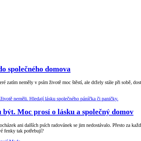
 do společného domova
ré zatím neměly v psím životě moc štěstí, ale držely stále při sobě, do
být. Moc prosí o lásku a společný domov
cházek ani dalších psích radovánek se jim nedostávalo. Přesto za každý
é fenky tak potřebují?