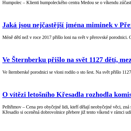
Humpolec – Klienti humpoleckého centra Medou se o víkendu zúčastní
Jaká jsou nejčastější jména miminek v Př
Méně dětí než v roce 2017 přišlo loni na svět v přerovské porodnici. 
Ve Šternberku přišlo na svět 1127 dětí, me
Ve šternberské porodnici se vloni rodilo o sto šest. Na svět přišlo 112
O vítězi letošního Křesadla rozhodla komi
Pelhřimov – Cena pro obyčejné lidi, kteří dělají neobyčejné věci, z
Křesadlo si oceněná dobrovolnice přebere již tento víkend v rámci ud