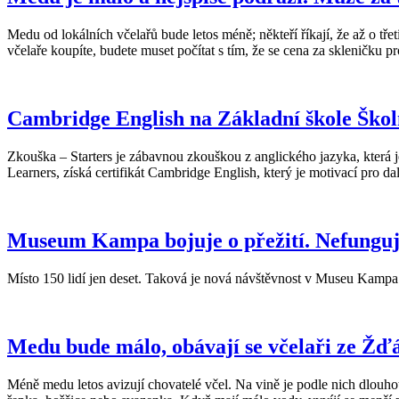
Medu od lokálních včelařů bude letos méně; někteří říkají, že až o tř
včelaře koupíte, budete muset počítat s tím, že se cena za skleničku pr
Cambridge English na Základní škole Ško
Zkouška – Starters je zábavnou zkouškou z anglického jazyka, která j
Learners, získá certifikát Cambridge English, který je motivací pro da
Museum Kampa bojuje o přežití. Nefunguje
Místo 150 lidí jen deset. Taková je nová návštěvnost v Museu Kampa.
Medu bude málo, obávají se včelaři ze Žď
Méně medu letos avizují chovatelé včel. Na vině je podle nich dlouhot