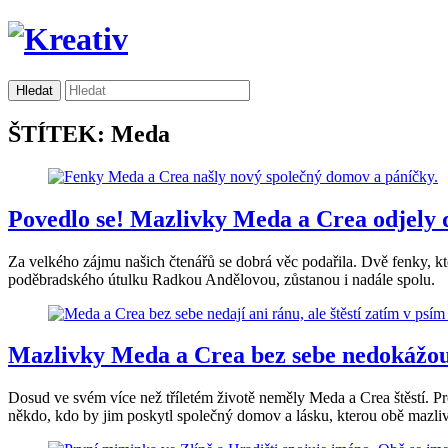
ŠTÍTEK: Meda
Povedlo se! Mazlivky Meda a Crea odjely
Za velkého zájmu našich čtenářů se dobrá věc podařila. Dvě fenky, kte
poděbradského útulku Radkou Andělovou, zůstanou i nadále spolu.
Mazlivky Meda a Crea bez sebe nedokážou 
Dosud ve svém více než tříletém životě neměly Meda a Crea štěstí. Pro
někdo, kdo by jim poskytl společný domov a lásku, kterou obě mazliv