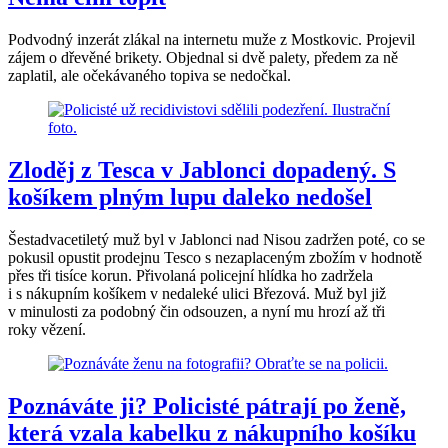
Podvodný inzerát zlákal na internetu muže z Mostkovic. Projevil
zájem o dřevěné brikety. Objednal si dvě palety, předem za ně
zaplatil, ale očekávaného topiva se nedočkal.
Zloděj z Tesca v Jablonci dopadený. S
košíkem plným lupu daleko nedošel
Šestadvacetiletý muž byl v Jablonci nad Nisou zadržen poté, co se
pokusil opustit prodejnu Tesco s nezaplaceným zbožím v hodnotě
přes tři tisíce korun. Přivolaná policejní hlídka ho zadržela
i s nákupním košíkem v nedaleké ulici Březová. Muž byl již
v minulosti za podobný čin odsouzen, a nyní mu hrozí až tři
roky vězení.
Poznáváte ji? Policisté pátrají po ženě,
která vzala kabelku z nákupního košíku