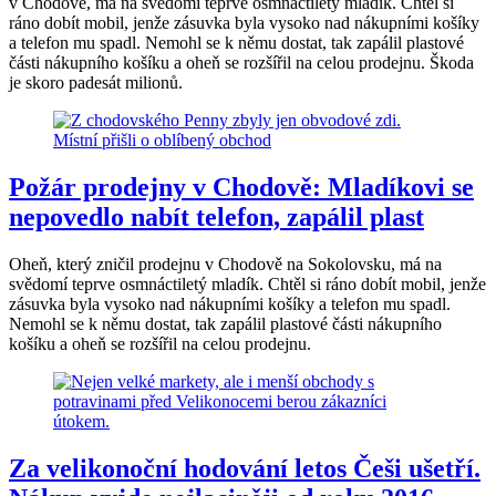
v Chodově, má na svědomí teprve osmnáctiletý mladík. Chtěl si
ráno dobít mobil, jenže zásuvka byla vysoko nad nákupními košíky
a telefon mu spadl. Nemohl se k němu dostat, tak zapálil plastové
části nákupního košíku a oheň se rozšířil na celou prodejnu. Škoda
je skoro padesát milionů.
Požár prodejny v Chodově: Mladíkovi se
nepovedlo nabít telefon, zapálil plast
Oheň, který zničil prodejnu v Chodově na Sokolovsku, má na
svědomí teprve osmnáctiletý mladík. Chtěl si ráno dobít mobil, jenže
zásuvka byla vysoko nad nákupními košíky a telefon mu spadl.
Nemohl se k němu dostat, tak zapálil plastové části nákupního
košíku a oheň se rozšířil na celou prodejnu.
Za velikonoční hodování letos Češi ušetří.