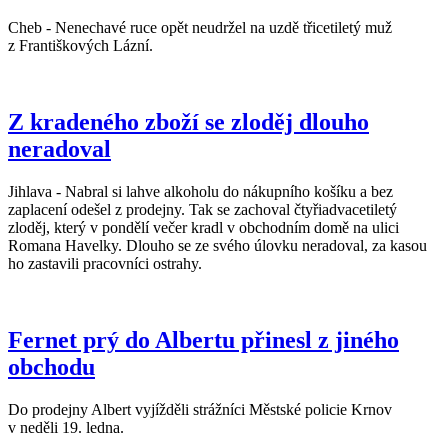
Cheb - Nenechavé ruce opět neudržel na uzdě třicetiletý muž
z Františkových Lázní.
Z kradeného zboží se zloděj dlouho
neradoval
Jihlava - Nabral si lahve alkoholu do nákupního košíku a bez
zaplacení odešel z prodejny. Tak se zachoval čtyřiadvacetiletý
zloděj, který v pondělí večer kradl v obchodním domě na ulici
Romana Havelky. Dlouho se ze svého úlovku neradoval, za kasou
ho zastavili pracovníci ostrahy.
Fernet prý do Albertu přinesl z jiného
obchodu
Do prodejny Albert vyjížděli strážníci Městské policie Krnov
v neděli 19. ledna.