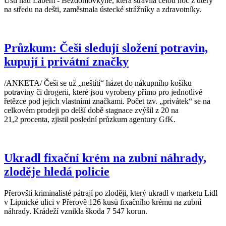
Ústí nad Labem - Bezdomovkyně, která strávila celou noc z úterý
na středu na dešti, zaměstnala ústecké strážníky a zdravotníky.
Průzkum: Češi sledují složení potravin,
kupují i privátní značky
/ANKETA/ Češi se už „neštítí“ házet do nákupního košíku
potraviny či drogerii, které jsou vyrobeny přímo pro jednotlivé
řetězce pod jejich vlastními značkami. Počet tzv. „privátek“ se na
celkovém prodeji po delší době stagnace zvýšil z 20 na
21,2 procenta, zjistil poslední průzkum agentury GfK.
Ukradl fixační krém na zubní náhrady,
zloděje hledá policie
Přerovští kriminalisté pátrají po zloději, který ukradl v marketu Lidl
v Lipnické ulici v Přerově 126 kusů fixačního krému na zubní
náhrady. Krádeží vznikla škoda 7 547 korun.