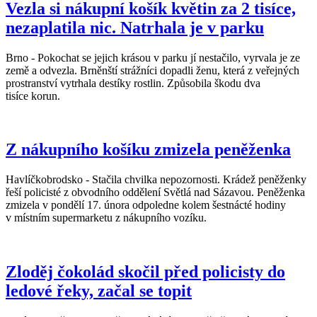
Vezla si nákupní košík květin za 2 tisíce,
nezaplatila nic. Natrhala je v parku
Brno - Pokochat se jejich krásou v parku jí nestačilo, vyrvala je ze
země a odvezla. Brněnští strážníci dopadli ženu, která z veřejných
prostranství vytrhala destíky rostlin. Způsobila škodu dva
tisíce korun.
Z nákupního košíku zmizela peněženka
Havlíčkobrodsko - Stačila chvilka nepozornosti. Krádež peněženky
řeší policisté z obvodního oddělení Světlá nad Sázavou. Peněženka
zmizela v pondělí 17. února odpoledne kolem šestnácté hodiny
v místním supermarketu z nákupního vozíku.
Zloděj čokolád skočil před policisty do
ledové řeky, začal se topit