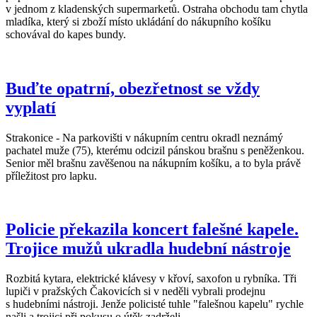
v jednom z kladenských supermarketů. Ostraha obchodu tam chytla
mladíka, který si zboží místo ukládání do nákupního košíku
schovával do kapes bundy.
Buďte opatrní, obezřetnost se vždy
vyplatí
Strakonice - Na parkovišti v nákupním centru okradl neznámý
pachatel muže (75), kterému odcizil pánskou brašnu s peněženkou.
Senior měl brašnu zavěšenou na nákupním košíku, a to byla právě
příležitost pro lapku.
Policie překazila koncert falešné kapele.
Trojice mužů ukradla hudební nástroje
Rozbitá kytara, elektrické klávesy v křoví, saxofon u rybníka. Tři
lupiči v pražských Čakovicích si v neděli vybrali prodejnu
s hudebními nástroji. Jenže policisté tuhle "falešnou kapelu" rychle
našli a trojici při pokusu o útěk zadrželi.