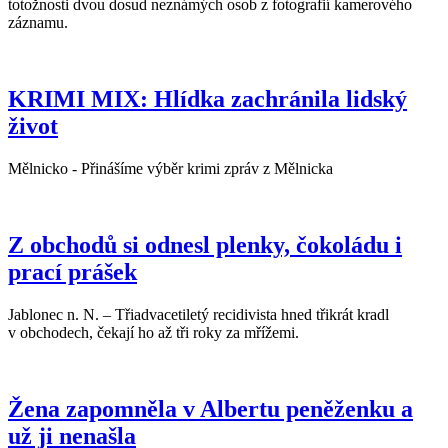
totožnosti dvou dosud neznámých osob z fotografií kamerového
záznamu.
KRIMI MIX: Hlídka zachránila lidský
život
Mělnicko - Přinášíme výběr krimi zpráv z Mělnicka
Z obchodů si odnesl plenky, čokoládu i
prací prášek
Jablonec n. N. – Třiadvacetiletý recidivista hned třikrát kradl
v obchodech, čekají ho až tři roky za mřížemi.
Žena zapomněla v Albertu peněženku a
už ji nenašla