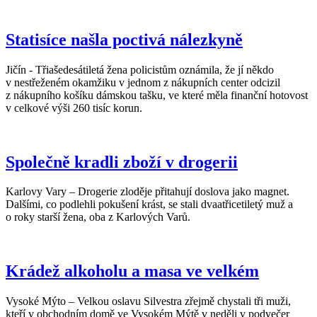
Statisíce našla poctivá nálezkyně
Jičín - Třiašedesátiletá žena policistům oznámila, že jí někdo
v nestřeženém okamžiku v jednom z nákupních center odcizil
z nákupního košíku dámskou tašku, ve které měla finanční hotovost
v celkové výši 260 tisíc korun.
Společně kradli zboží v drogerii
Karlovy Vary – Drogerie zloděje přitahují doslova jako magnet.
Dalšími, co podlehli pokušení krást, se stali dvaatřicetiletý muž a
o roky starší žena, oba z Karlových Varů.
Krádež alkoholu a masa ve velkém
Vysoké Mýto – Velkou oslavu Silvestra zřejmě chystali tři muži,
kteří v obchodním domě ve Vysokém Mýtě v neděli v podvečer