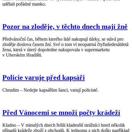
udělali pořádné manko.
Pozor na zloděje, v těchto dnech mají žně
Předvánoční čas, během kterého lidé nakupují dárky, se stává pro
zloděje doslova časem žní. Své o tom ví neopatrná čtyřiašedesátiletá
žena, která v úterý dopoledne nakupovala v supermarketu
v Uherském Hradišti.
Policie varuje před kapsáři
Chrudim – Nedejte kapsářům šanci, varují policisté.
Před Vánocemi se množí počty krádeží
Kladno – V minulých dnech řešili kladenští strážníci hned několik
případů krádeže zboží z obchodů. K jednomu z nich došlo například