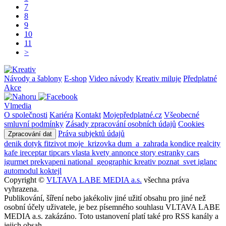
7
8
9
10
11
>
Návody a šablony
E-shop
Video návody
Kreativ miluje
Předplatné
Akce
Vlmedia
O společnosti
Kariéra
Kontakt
Mojepředplatné.cz
Všeobecné
smluvní podmínky
Zásady zpracování osobních údajů
Cookies
Práva subjektů údajů
Zpracování dat
denik
dotyk
fitzivot
moje_krizovka
dum_a_zahrada
kondice
realcity
kafe
ireceptar
tipcars
vlasta
kvety
annonce
story
estranky
cars
igurmet
prekvapeni
national_geographic
kreativ
poznat_svet
iglanc
automodul
koktejl
Copyright ©
VLTAVA LABE MEDIA a.s.
všechna práva
vyhrazena.
Publikování, šíření nebo jakékoliv jiné užití obsahu pro jiné než
osobní účely uživatele, je bez písemného souhlasu VLTAVA LABE
MEDIA a.s. zakázáno. Toto ustanovení platí také pro RSS kanály a
jejich obsah.