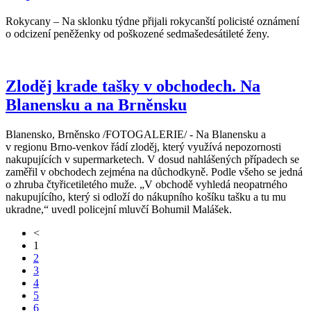
Rokycany – Na sklonku týdne přijali rokycanští policisté oznámení
o odcizení peněženky od poškozené sedmašedesátileté ženy.
Zloděj krade tašky v obchodech. Na
Blanensku a na Brněnsku
Blanensko, Brněnsko /FOTOGALERIE/ - Na Blanensku a
v regionu Brno-venkov řádí zloděj, který využívá nepozornosti
nakupujících v supermarketech. V dosud nahlášených případech se
zaměřil v obchodech zejména na důchodkyně. Podle všeho se jedná
o zhruba čtyřicetiletého muže. „V obchodě vyhledá neopatrného
nakupujícího, který si odloží do nákupního košíku tašku a tu mu
ukradne,“ uvedl policejní mluvčí Bohumil Malášek.
<
1
2
3
4
5
6