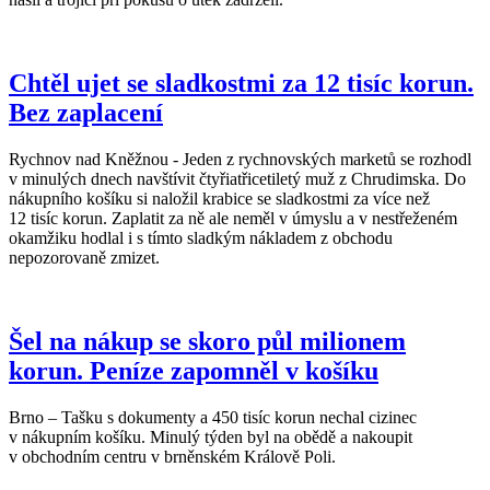
Chtěl ujet se sladkostmi za 12 tisíc korun.
Bez zaplacení
Rychnov nad Kněžnou - Jeden z rychnovských marketů se rozhodl
v minulých dnech navštívit čtyřiatřicetiletý muž z Chrudimska. Do
nákupního košíku si naložil krabice se sladkostmi za více než
12 tisíc korun. Zaplatit za ně ale neměl v úmyslu a v nestřeženém
okamžiku hodlal i s tímto sladkým nákladem z obchodu
nepozorovaně zmizet.
Šel na nákup se skoro půl milionem
korun. Peníze zapomněl v košíku
Brno – Tašku s dokumenty a 450 tisíc korun nechal cizinec
v nákupním košíku. Minulý týden byl na obědě a nakoupit
v obchodním centru v brněnském Králově Poli.