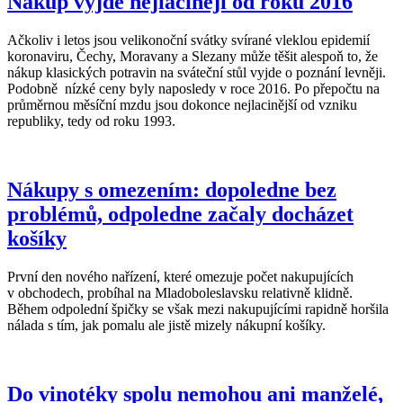
Nákup vyjde nejlaciněji od roku 2016
Ačkoliv i letos jsou velikonoční svátky svírané vleklou epidemií
koronaviru, Čechy, Moravany a Slezany může těšit alespoň to, že
nákup klasických potravin na sváteční stůl vyjde o poznání levněji.
Podobně nízké ceny byly naposledy v roce 2016. Po přepočtu na
průměrnou měsíční mzdu jsou dokonce nejlacinější od vzniku
republiky, tedy od roku 1993.
Nákupy s omezením: dopoledne bez
problémů, odpoledne začaly docházet
košíky
První den nového nařízení, které omezuje počet nakupujících
v obchodech, probíhal na Mladoboleslavsku relativně klidně.
Během odpolední špičky se však mezi nakupujícími rapidně horšila
nálada s tím, jak pomalu ale jistě mizely nákupní košíky.
Do vinotéky spolu nemohou ani manželé,