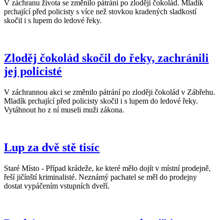
V záchranu života se změnilo pátrání po zloději čokolád. Mladík
prchající před policisty s více než stovkou kradených sladkostí
skočil i s lupem do ledové řeky.
Zloděj čokolád skočil do řeky, zachránili
jej policisté
V záchrannou akci se změnilo pátrání po zloději čokolád v Zábřehu.
Mladík prchající před policisty skočil i s lupem do ledové řeky.
Vytáhnout ho z ní museli muži zákona.
Lup za dvě stě tisíc
Staré Místo - Případ krádeže, ke které mělo dojít v místní prodejně,
řeší jičínští kriminalisté. Neznámý pachatel se měl do prodejny
dostat vypáčením vstupních dveří.