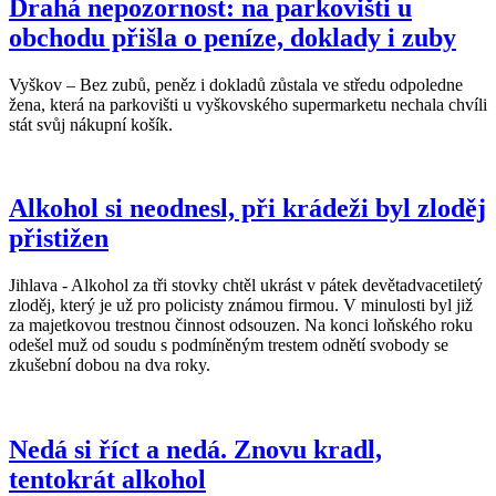
Drahá nepozornost: na parkovišti u
obchodu přišla o peníze, doklady i zuby
Vyškov – Bez zubů, peněz i dokladů zůstala ve středu odpoledne
žena, která na parkovišti u vyškovského supermarketu nechala chvíli
stát svůj nákupní košík.
Alkohol si neodnesl, při krádeži byl zloděj
přistižen
Jihlava - Alkohol za tři stovky chtěl ukrást v pátek devětadvacetiletý
zloděj, který je už pro policisty známou firmou. V minulosti byl již
za majetkovou trestnou činnost odsouzen. Na konci loňského roku
odešel muž od soudu s podmíněným trestem odnětí svobody se
zkušební dobou na dva roky.
Nedá si říct a nedá. Znovu kradl,
tentokrát alkohol