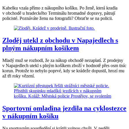
Kabelku vzala přímo z nákupního košíku. Po ženě, která kradla
v obchodě u hradeckého Terminálu hromadné dopravy, pátrají
policisté. Poznáváte ženu na fotografii? Obraťte se na policii.
Zloděj utekl z obchodu v Napajedlech s
plným nákupním košíkem
Mladý muž se rozhodl, že za nákup obchodě nezaplatí. Z prodejny
v Napajedlech utekl s plným košíkem zboží v hodnotě přes osm tisíc
korun. Protože to nebylo poprvé, kdy se krádeže dopustil, hrozí mu
až tři roky vězení.
Sportovní omladina jezdila na cyklostezce
v nákupním košíku
Na sportovním soustředění si krátili volnou chvíli. V neděli