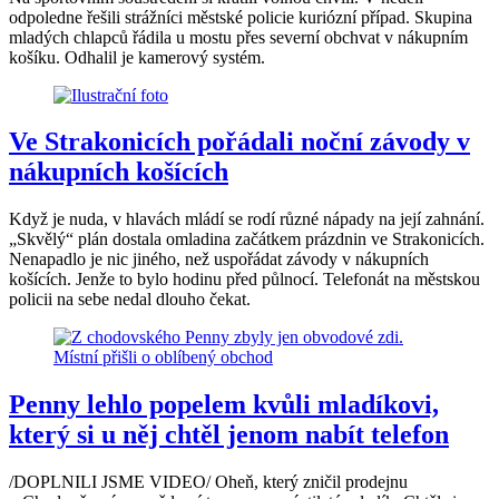
odpoledne řešili strážníci městské policie kuriózní případ. Skupina
mladých chlapců řádila u mostu přes severní obchvat v nákupním
košíku. Odhalil je kamerový systém.
Ve Strakonicích pořádali noční závody v
nákupních košících
Když je nuda, v hlavách mládí se rodí různé nápady na její zahnání.
„Skvělý“ plán dostala omladina začátkem prázdnin ve Strakonicích.
Nenapadlo je nic jiného, než uspořádat závody v nákupních
košících. Jenže to bylo hodinu před půlnocí. Telefonát na městskou
policii na sebe nedal dlouho čekat.
Penny lehlo popelem kvůli mladíkovi,
který si u něj chtěl jenom nabít telefon
/DOPLNILI JSME VIDEO/ Oheň, který zničil prodejnu