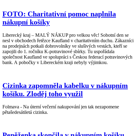
FOTO: Charitativní pomoc naplnila
nákupní košíky
Liberecký kraj – MALÝ NÁKUP pro velkou věc! Sobotní den se
nesl v obchodech řetězce Kaufland v charitativním duchu. Zákazníci
na prodejnách potkali dobrovolníky ve slušivých vestách, kteří se
zapojili do 1. ročníku K-potravinové sbírky. Tu uspořádala
společnost Kaufland ve spolupráci s Českou federací potravinových
bank. A pobočky v Libereckém kraji nebyly výjimkou.
Cizinka zapomněla kabelku v nákupním
košíku. Zloděj toho využil
Folmava - Na úterní večerní nakupování jen tak nezapomene
pětašedesátiletá cizinka.
Peněženka skončila v nákupním košíku