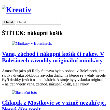
ŠTÍTEK: nákupní košík
Vana, záchod i nákupní košík či rakev. V
Bolešinech závodily originální minikáry
Atmosféra jako při Rally Šumava byla v sobotu v Bolešinech, kde
stovky diváků obklopily závodní dráhu, na kterou se vydaly necelé
čtyři desítky jezdců na minikárách. A stroje byly vskutku originální
– na trať vyjely vana, záchod, nákupní košík, ale i rakev.
Chlapík z Mostkovic se v zimě nezahřeje.
Nemá čím topit