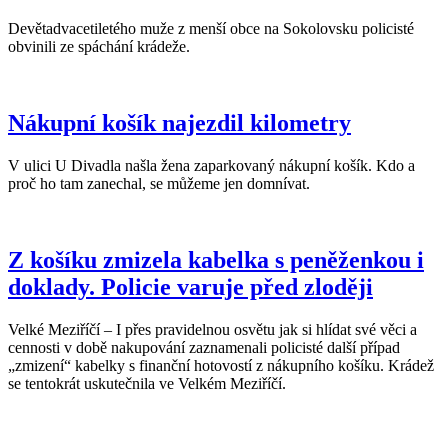
Devětadvacetiletého muže z menší obce na Sokolovsku policisté
obvinili ze spáchání krádeže.
Nákupní košík najezdil kilometry
V ulici U Divadla našla žena zaparkovaný nákupní košík. Kdo a
proč ho tam zanechal, se můžeme jen domnívat.
Z košíku zmizela kabelka s peněženkou i
doklady. Policie varuje před zloději
Velké Meziříčí – I přes pravidelnou osvětu jak si hlídat své věci a
cennosti v době nakupování zaznamenali policisté další případ
„zmizení“ kabelky s finanční hotovostí z nákupního košíku. Krádež
se tentokrát uskutečnila ve Velkém Meziříčí.