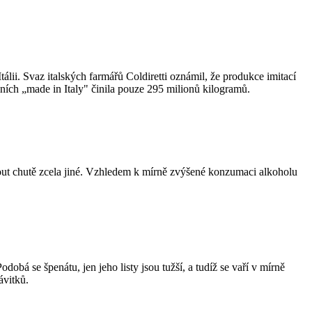
ii. Svaz italských farmářů Coldiretti oznámil, že produkce imitací
ních „made in Italy" činila pouze 295 milionů kilogramů.
dnout chutě zcela jiné. Vzhledem k mírně zvýšené konzumaci alkoholu
bá se špenátu, jen jeho listy jsou tužší, a tudíž se vaří v mírně
ávitků.