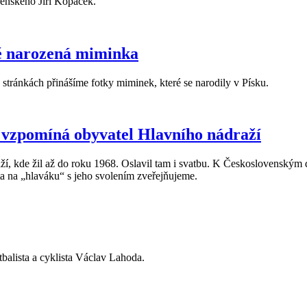
enského Jiří Kopáček.
vě narozená miminka
 stránkách přinášíme fotky miminek, které se narodily v Písku.
, vzpomíná obyvatel Hlavního nádraží
í, kde žil až do roku 1968. Oslavil tam i svatbu. K Československým 
ota na „hlaváku“ s jeho svolením zveřejňujeme.
balista a cyklista Václav Lahoda.