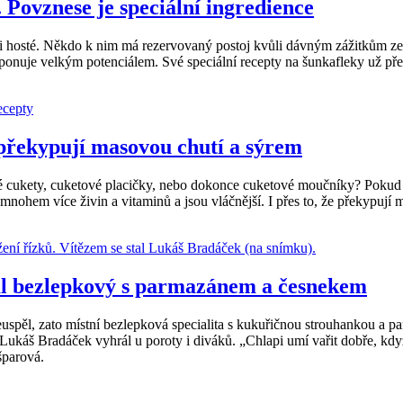
 Povznese je speciální ingredience
li hosté. Někdo k nim má rezervovaný postoj kvůli dávným zážitkům ze 
disponuje velkým potenciálem. Své speciální recepty na šunkafleky už př
é překypují masovou chutí a sýrem
é cukety, cuketové placičky, nebo dokonce cuketové moučníky? Pokud už
í mnohem více živin a vitaminů a jsou vláčnější. I přes to, že překypuj
rál bezlepkový s parmazánem a česnekem
, zato místní bezlepková specialita s kukuřičnou strouhankou a par
káš Bradáček vyhrál u poroty i diváků. „Chlapi umí vařit dobře, když
šparová.