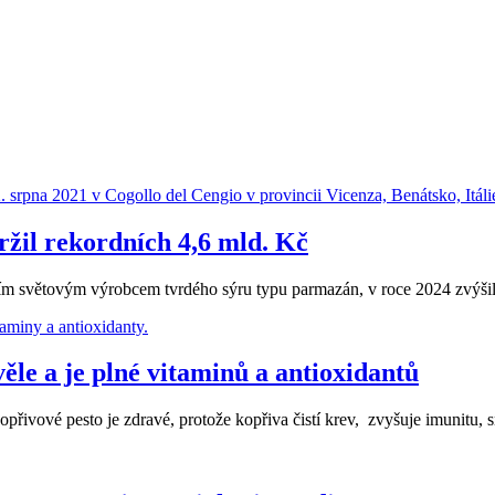
žil rekordních 4,6 mld. Kč
ím světovým výrobcem tvrdého sýru typu parmazán, v roce 2024 zvýšila
věle a je plné vitaminů a antioxidantů
přivové pesto je zdravé, protože kopřiva čistí krev, zvyšuje imunitu, 