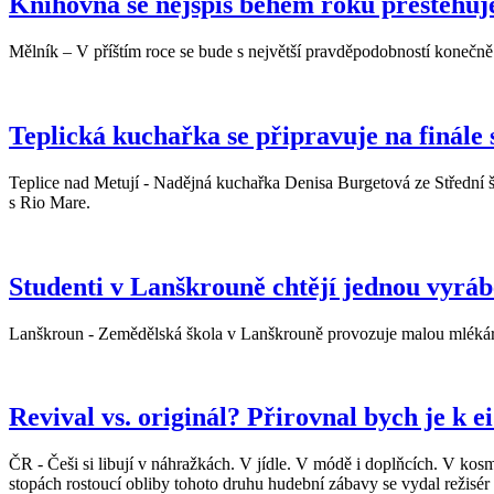
Knihovna se nejspíš během roku přestěhuj
Mělník – V příštím roce se bude s největší pravděpodobností konečn
Teplická kuchařka se připravuje na finále
Teplice nad Metují - Nadějná kuchařka Denisa Burgetová ze Střední šk
s Rio Mare.
Studenti v Lanškrouně chtějí jednou vyrá
Lanškroun - Zemědělská škola v Lanškrouně provozuje malou mlékárnu
Revival vs. originál? Přirovnal bych je k
ČR - Češi si libují v náhražkách. V jídle. V módě i doplňcích. V kos
stopách rostoucí obliby tohoto druhu hudební zábavy se vydal režisé