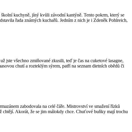
školní kuchyně, jíný kvůli závodní kantýně. Tento pokrm, který se
edstavila řada známých kuchařů. Jedním z nich je i Zdeněk Pohlreich,
 jste všechno zmiňované zkusili, teď je čas na cuketové lasagne,
í masovou chutí a rozteklým sýrem, patří na seznam dietních obědů či
mazánem zabodovala na celé čáře. Mistrovství ve smažení řízků
 chtějí. Akorát, že se jim málokdy chce. Chuťové buňky mají trochu