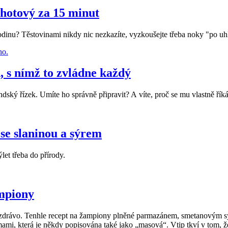
 hotový za 15 minut
u rodinu? Těstovinami nikdy nic nezkazíte, vyzkoušejte třeba noky "po uh
, s nímž to zvládne každý
ndský řízek. Umíte ho správně připravit? A víte, proč se mu vlastně ří
 se slaninou a sýrem
ýlet třeba do přírody.
mpiony
lo zdrávo. Tenhle recept na žampiony plněné parmazánem, smetanovým s
i umami, která je někdy popisována také jako „masová“. Vtip tkví v tom