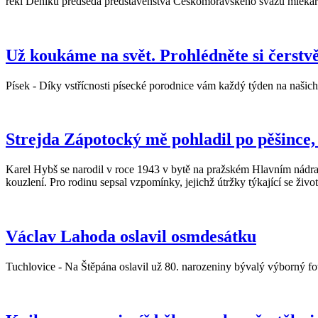
řekl Deníku předseda představenstva Českomoravského svazu mlékár
Už koukáme na svět. Prohlédněte si čerst
Písek - Díky vstřícnosti písecké porodnice vám každý týden na našich
Strejda Zápotocký mě pohladil po pěšince
Karel Hybš se narodil v roce 1943 v bytě na pražském Hlavním nádraž
kouzlení. Pro rodinu sepsal vzpomínky, jejichž útržky týkající se živ
Václav Lahoda oslavil osmdesátku
Tuchlovice - Na Štěpána oslavil už 80. narozeniny bývalý výborný fot