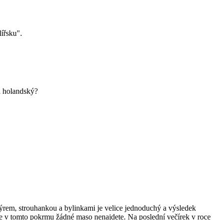
lířsku".
ká holandský?
ýrem, strouhankou a bylinkami je velice jednoduchý a výsledek
, že v tomto pokrmu žádné maso nenajdete. Na poslední večírek v roce