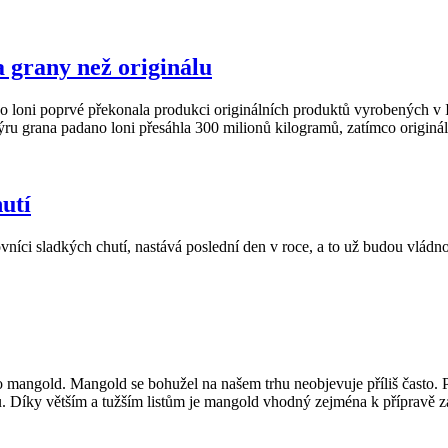
a grany než originálu
oni poprvé překonala produkci originálních produktů vyrobených v Itál
ru grana padano loni přesáhla 300 milionů kilogramů, zatímco originál
hutí
lovníci sladkých chutí, nastává poslední den v roce, a to už budou vlá
angold. Mangold se bohužel na našem trhu neobjevuje příliš často. Podo
. Díky větším a tužším listům je mangold vhodný zejména k přípravě z