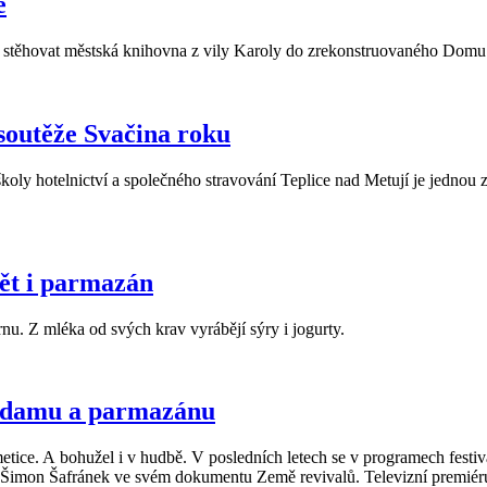
e
ě stěhovat městská knihovna z vily Karoly do zrekonstruovaného Domu 
 soutěže Svačina roku
oly hotelnictví a společného stravování Teplice nad Metují je jednou z 
bět i parmazán
. Z mléka od svých krav vyrábějí sýry i jogurty.
 eidamu a parmazánu
metice. A bohužel i v hudbě. V posledních letech se v programech festi
r Šimon Šafránek ve svém dokumentu Země revivalů. Televizní premiéru