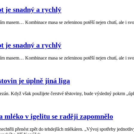
t je snadný a rychlý
cím masem… Kombinace masa se zeleninou potěší nejen chutí, ale i svo
t je snadný a rychlý
cím masem… Kombinace masa se zeleninou potěší nejen chutí, ale i svo
tovin je úplně jiná liga
mezán. Když však použijete čerstvé těstoviny, bude výsledný pokrm „úpln
a mléko v igelitu se raději zapomnělo
echtěli přenést zpět do tehdejších mlékáren. „Vývoj spotřeby jednotl