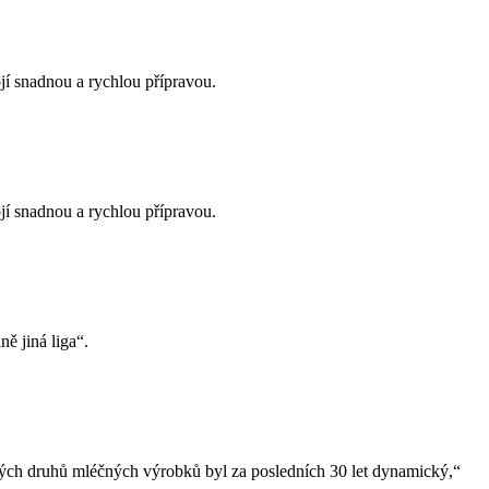
jí snadnou a rychlou přípravou.
jí snadnou a rychlou přípravou.
ě jiná liga“.
ivých druhů mléčných výrobků byl za posledních 30 let dynamický,“