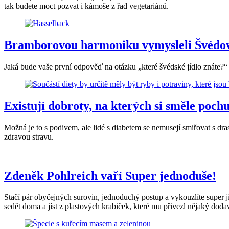
tak budete moct pozvat i kámoše z řad vegetariánů.
Bramborovou harmoniku vymysleli Švédové.
Jaká bude vaše první odpověď na otázku „které švédské jídlo znáte
Existují dobroty, na kterých si směle pochut
Možná je to s podivem, ale lidé s diabetem se nemusejí smiřovat s d
zdravou stravu.
Zdeněk Pohlreich vaří Super jednoduše!
Stačí pár obyčejných surovin, jednoduchý postup a vykouzlíte super j
sedět doma a jíst z plastových krabiček, které mu přivezl nějaký doda