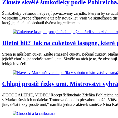
Zkuste skvělé šunkofleky podle Pohlreicha.
Šunkofleky většinou nebývají považovány za jídlo, kterým by se ucti
ve střední Evropě připravuje už pár stovek let, však ve skutečnosti 
který jejich chuť obohatil dvěma ingrediencemi.
Dietní hit? Jak na cuketové lasagne, kter
Srpen je měsícem cuket. Znáte smažené cukety, pečené cukety, plněn
jejichž chuť si jednoduše zamilujete. Skvělé na nich je to, že obsahuj
lehkých večeří.
Chlapi prostě řízky umí. Mistrovství vyh
/FOTOGALERIE, VIDEO/ Recept šéfkuchaře Zdeňka Pohlreicha neuspěl
v Markoušovicích nedaleko Trutnova dopadlo převahou mužů. Vítěz Lu
jiné, dělat řízky prostě umí,“ namítla jedna z aktérek soutěže Nina Ka