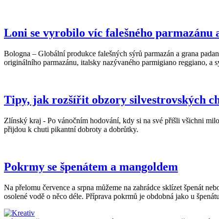
Loni se vyrobilo víc falešného parmazánu 
Bologna – Globální produkce falešných sýrů parmazán a grana padano l
originálního parmazánu, italsky nazývaného parmigiano reggiano, a sý
Tipy, jak rozšířit obzory silvestrovských c
Zlínský kraj - Po vánočním hodování, kdy si na své přišli všichni mi
přijdou k chuti pikantní dobroty a dobrůtky.
Pokrmy se špenátem a mangoldem
Na přelomu července a srpna můžeme na zahrádce sklízet špenát nebo m
osolené vodě o něco déle. Příprava pokrmů je obdobná jako u špenátu