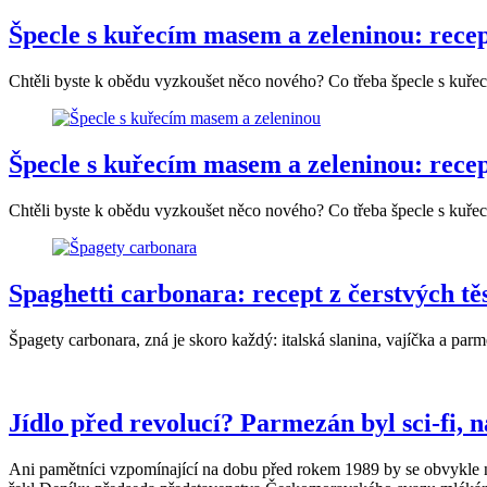
Špecle s kuřecím masem a zeleninou: recep
Chtěli byste k obědu vyzkoušet něco nového? Co třeba špecle s kuře
Špecle s kuřecím masem a zeleninou: recep
Chtěli byste k obědu vyzkoušet něco nového? Co třeba špecle s kuře
Spaghetti carbonara: recept z čerstvých těs
Špagety carbonara, zná je skoro každý: italská slanina, vajíčka a par
Jídlo před revolucí? Parmezán byl sci-fi, n
Ani pamětníci vzpomínající na dobu před rokem 1989 by se obvykle n