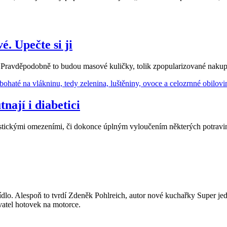
 Upečte si ji
?“ Pravděpodobně to budou masové kuličky, tolik zpopularizované na
nají i diabetici
rastickými omezeními, či dokonce úplným vyloučením některých potravi
ídlo. Alespoň to tvrdí Zdeněk Pohlreich, autor nové kuchařky Super je
vatel hotovek na motorce.