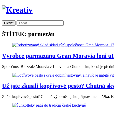
ŠTÍTEK: parmezán
Výrobce parmazánu Gran Moravia loni utr
Společnost Brazzale Moravia z Litovle na Olomoucku, která je předn
Už jste zkusili kopřivové pesto? Chutná sk
Znáte kopřivové pesto? Chutná výborně a jeho příprava není těžká. Ko