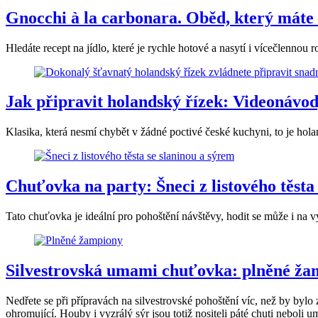
Gnocchi à la carbonara. Oběd, který máte
Hledáte recept na jídlo, které je rychle hotové a nasytí i vícečlenno
Jak připravit holandský řízek: Videonávod
Klasika, která nesmí chybět v žádné poctivé české kuchyni, to je hola
Chuťovka na party: Šneci z listového těsta
Tato chuťovka je ideální pro pohoštění návštěvy, hodit se může i na v
Silvestrovská umami chuťovka: plněné ža
Nedřete se při přípravách na silvestrovské pohoštění víc, než by by
ohromující. Houby i vyzrálý sýr jsou totiž nositeli páté chuti nebol