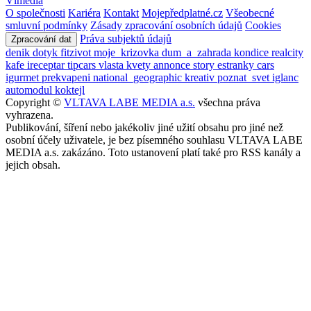
Vlmedia
O společnosti
Kariéra
Kontakt
Mojepředplatné.cz
Všeobecné
smluvní podmínky
Zásady zpracování osobních údajů
Cookies
Práva subjektů údajů
Zpracování dat
denik
dotyk
fitzivot
moje_krizovka
dum_a_zahrada
kondice
realcity
kafe
ireceptar
tipcars
vlasta
kvety
annonce
story
estranky
cars
igurmet
prekvapeni
national_geographic
kreativ
poznat_svet
iglanc
automodul
koktejl
Copyright ©
VLTAVA LABE MEDIA a.s.
všechna práva
vyhrazena.
Publikování, šíření nebo jakékoliv jiné užití obsahu pro jiné než
osobní účely uživatele, je bez písemného souhlasu VLTAVA LABE
MEDIA a.s. zakázáno. Toto ustanovení platí také pro RSS kanály a
jejich obsah.