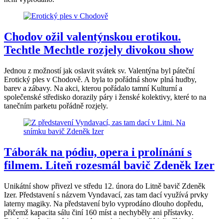
Chodov ožil valentýnskou erotikou.
Techtle Mechtle rozjely divokou show
Jednou z možností jak oslavit svátek sv. Valentýna byl páteční
Erotický ples v Chodově. A byla to pořádná show plná hudby,
barev a zábavy. Na akci, kterou pořádalo tamní Kulturní a
společenské středisko dorazily páry i ženské kolektivy, které to na
tanečním parketu pořádně rozjely.
Táborák na pódiu, opera i prolínání s
filmem. Liteň rozesmál bavič Zdeněk Izer
Unikátní show přivezl ve středu 12. února do Litně bavič Zdeněk
Izer. Představení s názvem Vyndavací, zas tam dací využívá prvky
laterny magiky. Na představení bylo vyprodáno dlouho dopředu,
přičemž kapacita sálu činí 160 míst a nechyběly ani přístavky.