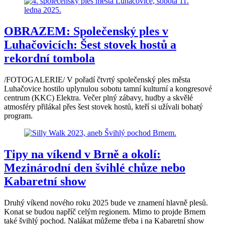
OBRAZEM: Společenský ples v
Luhačovicích: Šest stovek hostů a
rekordní tombola
/FOTOGALERIE/ V pořadí čtvrtý společenský ples města
Luhačovice hostilo uplynulou sobotu tamní kulturní a kongresové
centrum (KKC) Elektra. Večer plný zábavy, hudby a skvělé
atmosféry přilákal přes šest stovek hostů, kteří si užívali bohatý
program.
Tipy na víkend v Brně a okolí:
Mezinárodní den švihlé chůze nebo
Kabaretní show
Druhý víkend nového roku 2025 bude ve znamení hlavně plesů.
Konat se budou napříč celým regionem. Mimo to projde Brnem
také švihlý pochod. Nalákat můžeme třeba i na Kabaretní show