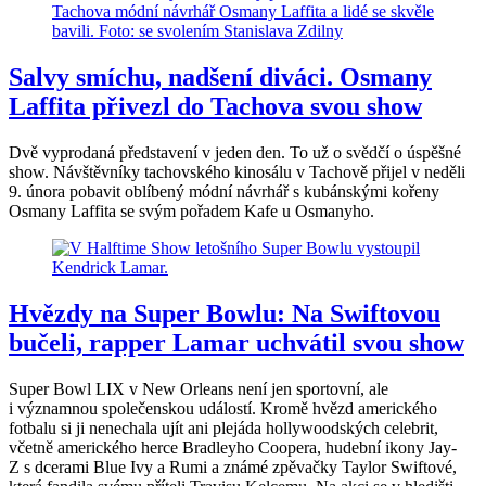
Salvy smíchu, nadšení diváci. Osmany
Laffita přivezl do Tachova svou show
Dvě vyprodaná představení v jeden den. To už o svědčí o úspěšné
show. Návštěvníky tachovského kinosálu v Tachově přijel v neděli
9. února pobavit oblíbený módní návrhář s kubánskými kořeny
Osmany Laffita se svým pořadem Kafe u Osmanyho.
Hvězdy na Super Bowlu: Na Swiftovou
bučeli, rapper Lamar uchvátil svou show
Super Bowl LIX v New Orleans není jen sportovní, ale
i významnou společenskou událostí. Kromě hvězd amerického
fotbalu si ji nenechala ujít ani plejáda hollywoodských celebrit,
včetně amerického herce Bradleyho Coopera, hudební ikony Jay-
Z s dcerami Blue Ivy a Rumi a známé zpěvačky Taylor Swiftové,