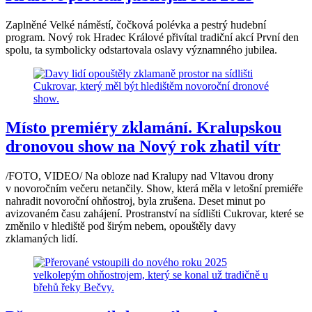
Zaplněné Velké náměstí, čočková polévka a pestrý hudební
program. Nový rok Hradec Králové přivítal tradiční akcí První den
spolu, ta symbolicky odstartovala oslavy významného jubilea.
Místo premiéry zklamání. Kralupskou
dronovou show na Nový rok zhatil vítr
/FOTO, VIDEO/ Na obloze nad Kralupy nad Vltavou drony
v novoročním večeru netančily. Show, která měla v letošní premiéře
nahradit novoroční ohňostroj, byla zrušena. Deset minut po
avizovaném času zahájení. Prostranství na sídlišti Cukrovar, které se
změnilo v hlediště pod širým nebem, opouštěly davy
zklamaných lidí.