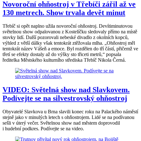
Novoroční ohňostroj v Třebíči zářil až ve
130 metrech. Show trvala devět minut
Třebíč si opět naplno užila novoroční ohňostroj. Devítiminutovou
světelnou show odpalovanou z Kostelíčku sledovaly přímo na místě
stovky lidí. Další pozorovali nebeské divadlo z okolních kopců,
výhled z větší dálky však tentokrát ztěžovala mlha. „Ohňostroj měl
tentokrát název Vášeň a emoce. Byl rozdělen do tří částí, přičemž ve
třetí se efekty dostaly až do výšky sto třiceti metrů,“ popsala
ředitelka Městského kulturního střediska Třebíč Nikola Černá.
VIDEO: Světelná show nad Slavkovem.
Podívejte se na silvestrovský ohňostroj
Obyvatelé Slavkova u Brna slavili konec roku na Palackého náměstí
stejně jako v minulých letech s ohňostrojem. Lidé se na podívanou
sešli v úterý večer. Světelnou show nad městem doprovodil
i hudební podkres. Podívejte se na video.