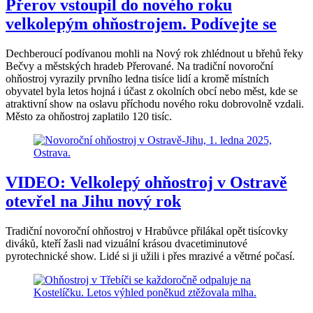
Přerov vstoupil do nového roku
velkolepým ohňostrojem. Podívejte se
Dechberoucí podívanou mohli na Nový rok zhlédnout u břehů řeky
Bečvy a městských hradeb Přerované. Na tradiční novoroční
ohňostroj vyrazily prvního ledna tisíce lidí a kromě místních
obyvatel byla letos hojná i účast z okolních obcí nebo měst, kde se
atraktivní show na oslavu příchodu nového roku dobrovolně vzdali.
Město za ohňostroj zaplatilo 120 tisíc.
VIDEO: Velkolepý ohňostroj v Ostravě
otevřel na Jihu nový rok
Tradiční novoroční ohňostroj v Hrabůvce přilákal opět tisícovky
diváků, kteří žasli nad vizuální krásou dvacetiminutové
pyrotechnické show. Lidé si ji užili i přes mrazivé a větrné počasí.