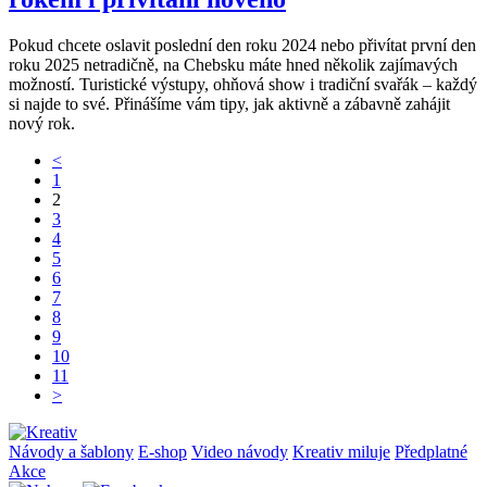
Pokud chcete oslavit poslední den roku 2024 nebo přivítat první den
roku 2025 netradičně, na Chebsku máte hned několik zajímavých
možností. Turistické výstupy, ohňová show i tradiční svařák – každý
si najde to své. Přinášíme vám tipy, jak aktivně a zábavně zahájit
nový rok.
<
1
2
3
4
5
6
7
8
9
10
11
>
Návody a šablony
E-shop
Video návody
Kreativ miluje
Předplatné
Akce