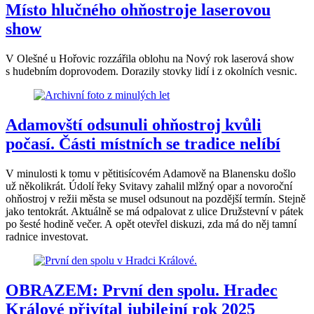
Místo hlučného ohňostroje laserovou
show
V Olešné u Hořovic rozzářila oblohu na Nový rok laserová show
s hudebním doprovodem. Dorazily stovky lidí i z okolních vesnic.
Adamovští odsunuli ohňostroj kvůli
počasí. Části místních se tradice nelíbí
V minulosti k tomu v pětitisícovém Adamově na Blanensku došlo
už několikrát. Údolí řeky Svitavy zahalil mlžný opar a novoroční
ohňostroj v režii města se musel odsunout na pozdější termín. Stejně
jako tentokrát. Aktuálně se má odpalovat z ulice Družstevní v pátek
po šesté hodině večer. A opět otevřel diskuzi, zda má do něj tamní
radnice investovat.
OBRAZEM: První den spolu. Hradec
Králové přivítal jubilejní rok 2025