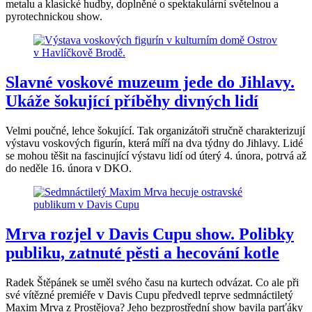
metalu a klasické hudby, doplněné o spektakulární světelnou a
pyrotechnickou show.
Slavné voskové muzeum jede do Jihlavy.
Ukáže šokující příběhy divných lidí
Velmi poučné, lehce šokující. Tak organizátoři stručně charakterizují
výstavu voskových figurín, která míří na dva týdny do Jihlavy. Lidé
se mohou těšit na fascinující výstavu lidí od úterý 4. února, potrvá až
do neděle 16. února v DKO.
Mrva rozjel v Davis Cupu show. Polibky
publiku, zatnuté pěsti a hecování kotle
Radek Štěpánek se uměl svého času na kurtech odvázat. Co ale při
své vítězné premiéře v Davis Cupu předvedl teprve sedmnáctiletý
Maxim Mrva z Prostějova? Jeho bezprostřední show bavila parťáky