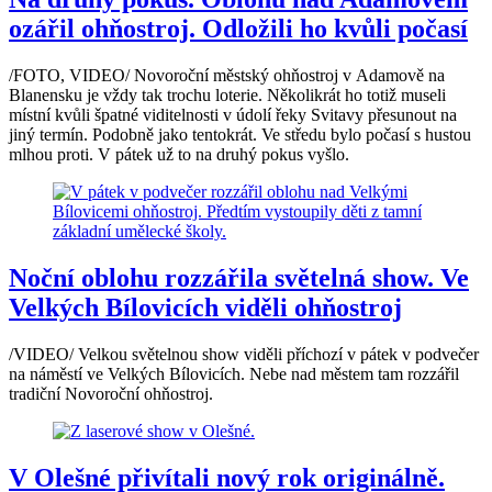
ozářil ohňostroj. Odložili ho kvůli počasí
/FOTO, VIDEO/ Novoroční městský ohňostroj v Adamově na
Blanensku je vždy tak trochu loterie. Několikrát ho totiž museli
místní kvůli špatné viditelnosti v údolí řeky Svitavy přesunout na
jiný termín. Podobně jako tentokrát. Ve středu bylo počasí s hustou
mlhou proti. V pátek už to na druhý pokus vyšlo.
Noční oblohu rozzářila světelná show. Ve
Velkých Bílovicích viděli ohňostroj
/VIDEO/ Velkou světelnou show viděli příchozí v pátek v podvečer
na náměstí ve Velkých Bílovicích. Nebe nad městem tam rozzářil
tradiční Novoroční ohňostroj.
V Olešné přivítali nový rok originálně.