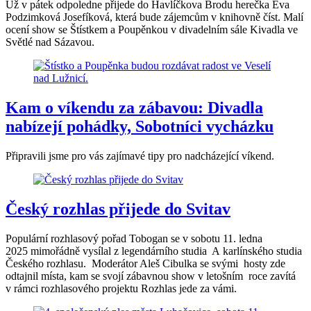
Už v pátek odpoledne přijede do Havlíčkova Brodu herečka Eva
Podzimková Josefíková, která bude zájemcům v knihovně číst. Malí
ocení show se Štístkem a Poupěnkou v divadelním sále Kivadla ve
Světlé nad Sázavou.
Kam o víkendu za zábavou: Divadla
nabízejí pohádky, Sobotníci vycházku
Připravili jsme pro vás zajímavé tipy pro nadcházející víkend.
Český rozhlas přijede do Svitav
Populární rozhlasový pořad Tobogan se v sobotu 11. ledna
2025 mimořádně vysílal z legendárního studia A karlínského studia
Českého rozhlasu. Moderátor Aleš Cibulka se svými hosty zde
odtajnil místa, kam se svojí zábavnou show v letošním roce zavítá
v rámci rozhlasového projektu Rozhlas jede za vámi.