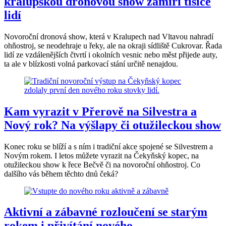
kralupskou dronovou show zamíří tisíce
lidí
Novoroční dronová show, která v Kralupech nad Vltavou nahradí
ohňostroj, se neodehraje u řeky, ale na okraji sídliště Cukrovar. Řada
lidí ze vzdálenějších čtvrtí i okolních vesnic nebo měst přijede auty,
ta ale v blízkosti volná parkovací stání určitě nenajdou.
Kam vyrazit v Přerově na Silvestra a
Nový rok? Na výšlapy či otužileckou show
Konec roku se blíží a s ním i tradiční akce spojené se Silvestrem a
Novým rokem. I letos můžete vyrazit na Čekyňský kopec, na
otužileckou show k řece Bečvě či na novoroční ohňostroj. Co
dalšího vás během těchto dnů čeká?
Aktivní a zábavné rozloučení se starým
rokem i přivítání nového