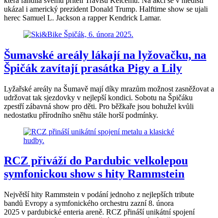
která fandila svému příteli Travisu Kelcemu. Na akci se v hledišti
ukázal i americký prezident Donald Trump. Halftime show se ujali
herec Samuel L. Jackson a rapper Kendrick Lamar.
Šumavské areály lákají na lyžovačku, na
Špičák zavítají prasátka Pigy a Lily
Lyžařské areály na Šumavě mají díky mrazům možnost zasněžovat a
udržovat tak sjezdovky v nejlepší kondici. Sobotu na Špičáku
zpestří zábavná show pro děti. Pro běžkaře jsou bohužel kvůli
nedostatku přírodního sněhu stále horší podmínky.
RCZ přiváží do Pardubic velkolepou
symfonickou show s hity Rammstein
Největší hity Rammstein v podání jednoho z nejlepších tribute
bandů Evropy a symfonického orchestru zazní 8. února
2025 v pardubické enteria areně. RCZ přináší unikátní spojení