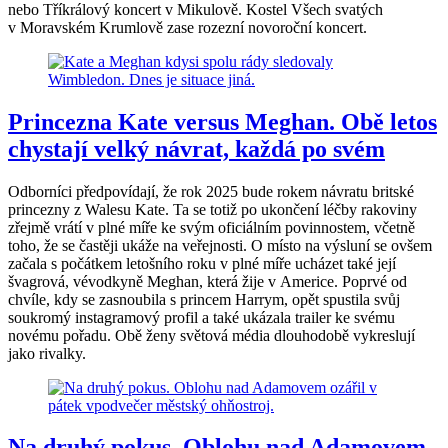
nebo Tříkrálový koncert v Mikulově. Kostel Všech svatých
v Moravském Krumlově zase rozezní novoroční koncert.
Princezna Kate versus Meghan. Obě letos
chystají velký návrat, každá po svém
Odborníci předpovídají, že rok 2025 bude rokem návratu britské
princezny z Walesu Kate. Ta se totiž po ukončení léčby rakoviny
zřejmě vrátí v plné míře ke svým oficiálním povinnostem, včetně
toho, že se častěji ukáže na veřejnosti. O místo na výsluní se ovšem
začala s počátkem letošního roku v plné míře ucházet také její
švagrová, vévodkyně Meghan, která žije v Americe. Poprvé od
chvíle, kdy se zasnoubila s princem Harrym, opět spustila svůj
soukromý instagramový profil a také ukázala trailer ke svému
novému pořadu. Obě ženy světová média dlouhodobě vykreslují
jako rivalky.
Na druhý pokus. Oblohu nad Adamovem