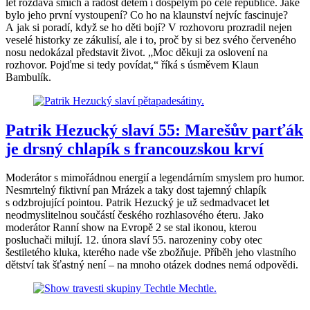
let rozdává smích a radost dětem i dospělým po celé republice. Jaké
bylo jeho první vystoupení? Co ho na klaunství nejvíc fascinuje?
A jak si poradí, když se ho děti bojí? V rozhovoru prozradil nejen
veselé historky ze zákulisí, ale i to, proč by si bez svého červeného
nosu nedokázal představit život. „Moc děkuji za oslovení na
rozhovor. Pojďme si tedy povídat,“ říká s úsměvem Klaun
Bambulík.
Patrik Hezucký slaví 55: Marešův parťák
je drsný chlapík s francouzskou krví
Moderátor s mimořádnou energií a legendárním smyslem pro humor.
Nesmrtelný fiktivní pan Mrázek a taky dost tajemný chlapík
s odzbrojující pointou. Patrik Hezucký je už sedmadvacet let
neodmyslitelnou součástí českého rozhlasového éteru. Jako
moderátor Ranní show na Evropě 2 se stal ikonou, kterou
posluchači milují. 12. února slaví 55. narozeniny coby otec
šestiletého kluka, kterého nade vše zbožňuje. Příběh jeho vlastního
dětství tak šťastný není – na mnoho otázek dodnes nemá odpovědi.