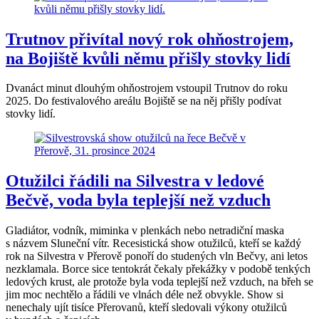
Trutnov přivítal nový rok ohňostrojem,
na Bojiště kvůli němu přišly stovky lidí
Dvanáct minut dlouhým ohňostrojem vstoupil Trutnov do roku
2025. Do festivalového areálu Bojiště se na něj přišly podívat
stovky lidí.
Otužilci řádili na Silvestra v ledové
Bečvě, voda byla teplejší než vzduch
Gladiátor, vodník, miminka v plenkách nebo netradiční maska
s názvem Sluneční vítr. Recesistická show otužilců, kteří se každý
rok na Silvestra v Přerově ponoří do studených vln Bečvy, ani letos
nezklamala. Borce sice tentokrát čekaly překážky v podobě tenkých
ledových krust, ale protože byla voda teplejší než vzduch, na břeh se
jim moc nechtělo a řádili ve vlnách déle než obvykle. Show si
nenechaly ujít tisíce Přerovanů, kteří sledovali výkony otužilců