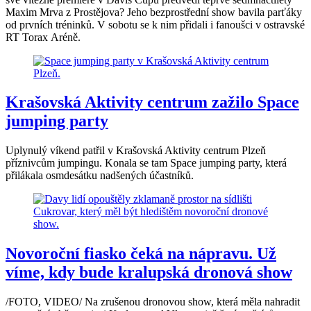
Maxim Mrva z Prostějova? Jeho bezprostřední show bavila parťáky
od prvních tréninků. V sobotu se k nim přidali i fanoušci v ostravské
RT Torax Aréně.
Krašovská Aktivity centrum zažilo Space
jumping party
Uplynulý víkend patřil v Krašovská Aktivity centrum Plzeň
příznivcům jumpingu. Konala se tam Space jumping party, která
přilákala osmdesátku nadšených účastníků.
Novoroční fiasko čeká na nápravu. Už
víme, kdy bude kralupská dronová show
/FOTO, VIDEO/ Na zrušenou dronovou show, která měla nahradit