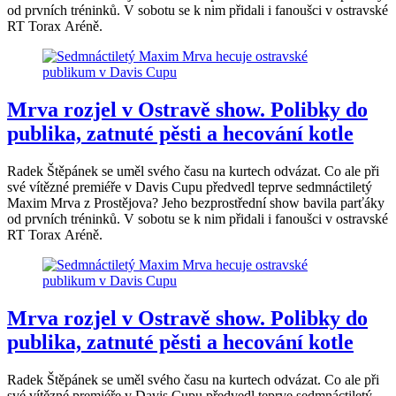
od prvních tréninků. V sobotu se k nim přidali i fanoušci v ostravské
RT Torax Aréně.
Mrva rozjel v Ostravě show. Polibky do
publika, zatnuté pěsti a hecování kotle
Radek Štěpánek se uměl svého času na kurtech odvázat. Co ale při
své vítězné premiéře v Davis Cupu předvedl teprve sedmnáctiletý
Maxim Mrva z Prostějova? Jeho bezprostřední show bavila parťáky
od prvních tréninků. V sobotu se k nim přidali i fanoušci v ostravské
RT Torax Aréně.
Mrva rozjel v Ostravě show. Polibky do
publika, zatnuté pěsti a hecování kotle
Radek Štěpánek se uměl svého času na kurtech odvázat. Co ale při
své vítězné premiéře v Davis Cupu předvedl teprve sedmnáctiletý