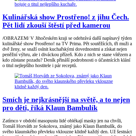
Kulinářská show Prostřeno! z jihu Čech.
Pět lidí zkouší štěstí před kamerou
/OBRAZEM/ V Jihočeském kraji se odehrává další napínavý týden
kulinářské show Prostřeno! na TV Prima. Pět soutěžících, tři muži a
dvě ženy, se snaží oslnit kuchařskými dovednostmi a získat nejen
peněžní výhru, ale i diváckou přízeň. Kdo z nich se stane vítězem a
kdo zůstane pozadu? Deník přináší podrobnosti o účastnících klání
o titul nejlepšího hostitele i pár receptů.
Smích je nejkrásnější na světě, a to nejen
pro děti, říká Klaun Bambulík
Zatímco v období masopustu lidé oblékají masky jen na chvíli,
Tomáš Horváth ze Sokolova, známý jako Klaun Bambulík, do
svého klaunského převleku vklouzne klidně každý den. Už šestnáct