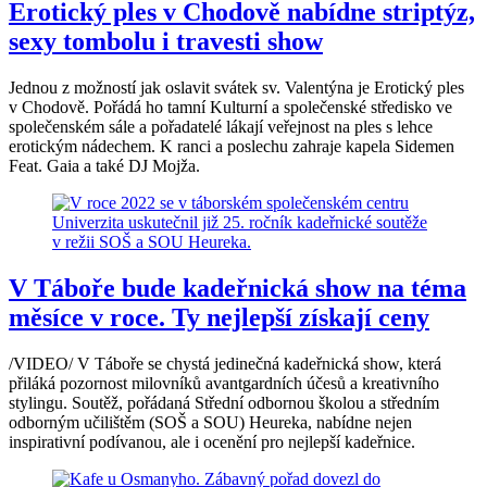
Erotický ples v Chodově nabídne striptýz,
sexy tombolu i travesti show
Jednou z možností jak oslavit svátek sv. Valentýna je Erotický ples
v Chodově. Pořádá ho tamní Kulturní a společenské středisko ve
společenském sále a pořadatelé lákají veřejnost na ples s lehce
erotickým nádechem. K ranci a poslechu zahraje kapela Sidemen
Feat. Gaia a také DJ Mojža.
V Táboře bude kadeřnická show na téma
měsíce v roce. Ty nejlepší získají ceny
/VIDEO/ V Táboře se chystá jedinečná kadeřnická show, která
přiláká pozornost milovníků avantgardních účesů a kreativního
stylingu. Soutěž, pořádaná Střední odbornou školou a středním
odborným učilištěm (SOŠ a SOU) Heureka, nabídne nejen
inspirativní podívanou, ale i ocenění pro nejlepší kadeřnice.