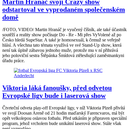
Martin Hranáč svoji Crazy show
odstartoval ve vyprodaném společenském
domě
/FOTO, VIDEO/ Martin Hranáč je vyučený číšník, ale také účastník
soutěží a reality show počínaje Do - Re - Mi přes VyVolené až po
Česko hledá SupeStar. A také je homosexuál, k čemuž se veřejně
hlásí. A všechna tato témata využívá ve své Stand-Up show, která
není tak úplně zábavou jednoho muže, protože mu v ní přihrává
jeho poloviční sestra Štěpánka Šmídová ztělesňující zaměstnankyni
úřadu práce.
Viktoria láká fanoušky, před odvetou
Evropské ligy bude i laserová show
Čtvrteční odveta play-off Evropské ligy, v níž Viktoria Plzeň přivítá
ve svojí Doosan Areně od 21 hodin maďarský Farencvaros, má být
opět velkolepou oslavou fotbalu. Před utkáním je připraven speciální
program, jehož vrcholem bude unikátní laserová show. Stále však
není vyprodáno.