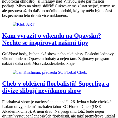
novoroční ohňostroj, si Kralupy nad Vltavou ještě pár měsíců
počkají. Místo na okraji sídliště Cukrovar má zůstat stejné, termín se
ale posouvá až do dalšího ročního období, kdy by mělo být počasí
bezpečnému letu dronů více nakloněno.
Kam vyrazit o víkendu na Opavsku?
Nechte se inspirovat našimi tipy
Gulášové hody, bubenická show nebo také plesy. Poslední lednový
víkend bude na Opavsku bohatý a nejen tam. Zajímavý program
nabízí i další části Moravskoslezského kraje.
Cheb v obležení florbalistů! Superliga a
divize slibují nevídanou show
Florbalová show je nachystána na neděli 26. ledna v hale chebské
Lokomotivy, kde má rozbalen tábor SC Florbal Cheb (USK
Akademik Cheb). A není divu. Na programu totiž bude nejen
divizní vystoupení chebských florbalistů, ale také premiérové utkání