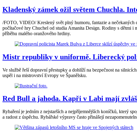
Kladenský zámek ožil světem Chuchla. Inter
/FOTO, VIDEO/ Kreslený svět plný humoru, fantazie a nečekaných do
počítačové hry Chuchel od studia Amanita Design. Rodiny s dětmi i mi
příběhu malého oranžového hrdiny.
Mistr republiky v uniformě. Liberecký polic
Ve službě řeší dopravní přestupky a dohlíží na bezpečnost na silnicích
uspěl i na mistrovství Evropy ve Španělsku.
Red Bull a jahoda. Kapři v Labi mají zvláš
Rybaření je jedním z nejstarších a nejpříjemnějších koníčků, který spo
a radost z úspěchu. Rybářské výpravy často přinášejí nezapomenuteln