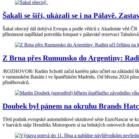
Šakali se šíří, ukázali se i na Pálavě. Zasta
Šakal obecný dál dobývá Evropu a podle vědců z Akademie věd ČR za j
přítomnost například potvrdila fotopast v pálavské rezervaci Tabulová
Z Brna přes Rumunsko do Argentiny: Radim
/ROZHOVOR/ Radim Schottl začal kariéru jako učitel na základní škole
v rumunském Banátu i ve španělském Madridu. Od března 2024 působí 
přistěhovalců.
Doubek byl pánem na okruhu Brands Hatch
Třetí podnik evropské automobilové okruhové série EuroNascar se ko
v barvách stáje Hendriks Motorsports si na britských ostrovech dokon