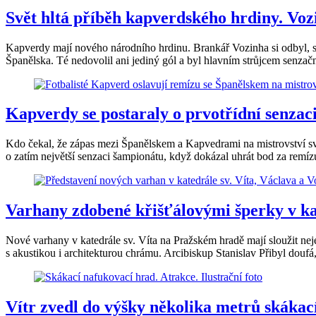
Svět hltá příběh kapverdského hrdiny. Vozin
Kapverdy mají nového národního hrdinu. Brankář Vozinha si odbyl, st
Španělska. Té nedovolil ani jediný gól a byl hlavním strůjcem senzačn
Kapverdy se postaraly o prvotřídní senzac
Kdo čekal, že zápas mezi Španělskem a Kapvedrami na mistrovství svě
o zatím největší senzaci šampionátu, když dokázal uhrát bod za remíz
Varhany zdobené křišťálovými šperky v ka
Nové varhany v katedrále sv. Víta na Pražském hradě mají sloužit neje
s akustikou i architekturou chrámu. Arcibiskup Stanislav Přibyl douf
Vítr zvedl do výšky několika metrů skákací