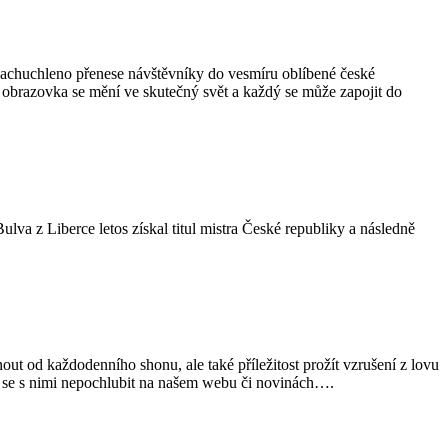
Zachuchleno přenese návštěvníky do vesmíru oblíbené české
, obrazovka se mění ve skutečný svět a každý se může zapojit do
ulva z Liberce letos získal titul mistra České republiky a následně
nout od každodenního shonu, ale také příležitost prožít vzrušení z lovu
roč se s nimi nepochlubit na našem webu či novinách….