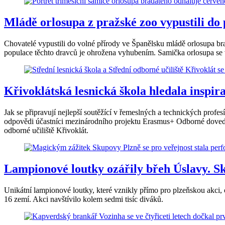
Mládě orlosupa z pražské zoo vypustili do 
Chovatelé vypustili do volné přírody ve Španělsku mládě orlosupa bra
populace těchto dravců je ohrožena vyhubením. Samička orlosupa se v
Křivoklátská lesnická škola hledala inspir
Jak se připravují nejlepší soutěžící v řemeslných a technických profes
odpovědi účastníci mezinárodního projektu Erasmus+ Odborné dovednos
odborné učiliště Křivoklát.
Lampionové loutky ozářily břeh Úslavy. S
Unikátní lampionové loutky, které vznikly přímo pro plzeňskou akci, 
16 zemí. Akci navštívilo kolem sedmi tisíc diváků.