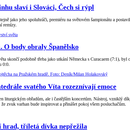
hu slaví i Slováci, Čech si rýpl
ejně jako jeho spoluhráči, premiéru na světovém šampionátu a postavi
í remízy.
i. O body obraly Španělsko
ta skončí podobně třeba jako utkání Německa s Curacaem (7:1), byl opr
u 0:0.
tedrále svatého Víta rozeznívají emoce
n liturgickým obřadům, ale i častějším koncertům. Nástroj, vzniklý díky
á, že zvuk varhan bude inspirovat a přinášet pokoj všem posluchačům.
 hrad, tříletá dívka nepřežila