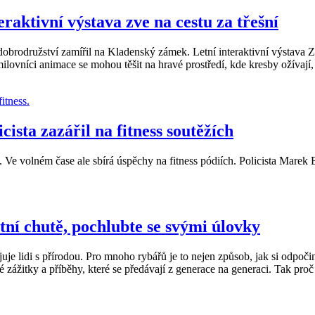
aktivní výstava zve na cestu za třešní
brodružství zamířil na Kladenský zámek. Letní interaktivní výstava 
lovníci animace se mohou těšit na hravé prostředí, kde kresby ožívají
ista zazářil na fitness soutěžích
. Ve volném čase ale sbírá úspěchy na fitness pódiích. Policista Marek B
tní chutě, pochlubte se svými úlovky
juje lidi s přírodou. Pro mnoho rybářů je to nejen způsob, jak si odpoči
é zážitky a příběhy, které se předávají z generace na generaci. Tak p