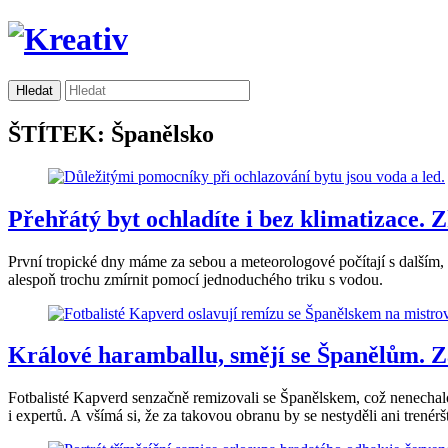
ŠTÍTEK: Španělsko
Přehřátý byt ochladíte i bez klimatizace. Z
První tropické dny máme za sebou a meteorologové počítají s dalším, d
alespoň trochu zmírnit pomocí jednoduchého triku s vodou.
Králové haramballu, smějí se Španělům. Z
Fotbalisté Kapverd senzačně remizovali se Španělskem, což nenechalo
i expertů. A všímá si, že za takovou obranu by se nestyděli ani trené