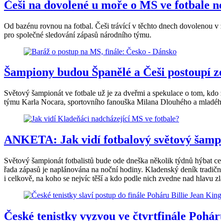
Češi na dovolené u moře o MS ve fotbale n
Od bazénu rovnou na fotbal. Češi trávící v těchto dnech dovolenou v z
pro společné sledování zápasů národního týmu.
Šampiony budou Španělé a Češi postoupí ze 
Světový šampionát ve fotbale už je za dveřmi a spekulace o tom, kdo 
týmu Karla Nocara, sportovního fanouška Milana Dlouhého a mladého
ANKETA: Jak vidí fotbalový světový šamp
Světový šampionát fotbalistů bude ode dneška několik týdnů hýbat celo
řada zápasů je naplánována na noční hodiny. Kladenský deník tradičně
i celkově, na koho se nejvíc těší a kdo podle nich zvedne nad hlavu z
České tenistky vyzvou ve čtvrtfinále Pohá