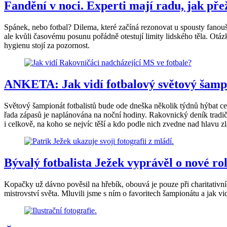
Fandění v noci. Experti mají radu, jak přež
Spánek, nebo fotbal? Dilema, které začíná rezonovat u spousty fan
ale kvůli časovému posunu pořádně otestují limity lidského těla. Otáz
hygienu stojí za pozornost.
ANKETA: Jak vidí fotbalový světový šamp
Světový šampionát fotbalistů bude ode dneška několik týdnů hýbat celo
řada zápasů je naplánována na noční hodiny. Rakovnický deník tradičn
i celkově, na koho se nejvíc těší a kdo podle nich zvedne nad hlavu z
Bývalý fotbalista Ježek vyprávěl o nové r
Kopačky už dávno pověsil na hřebík, obouvá je pouze při charitativníc
mistrovství světa. Mluvili jsme s ním o favoritech šampionátu a jak v