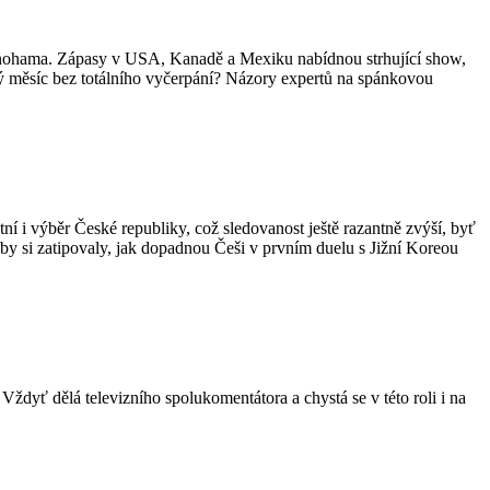
u nohama. Zápasy v USA, Kanadě a Mexiku nabídnou strhující show,
lový měsíc bez totálního vyčerpání? Názory expertů na spánkovou
ní i výběr České republiky, což sledovanost ještě razantně zvýší, byť
aby si zatipovaly, jak dopadnou Češi v prvním duelu s Jižní Koreou
Vždyť dělá televizního spolukomentátora a chystá se v této roli i na