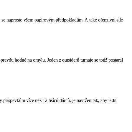
l se naprosto všem papírovým předpokladům. A také ofenzivní síle
avdu hodně na omylu. Jeden z outsiderů turnaje se totiž postaral
 příspěvkům více než 12 tisíců dárců, je navržen tak, aby ladil