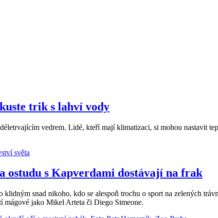
kuste trik s lahví vody
életrvajícím vedrem. Lidé, kteří mají klimatizaci, si mohou nastavit t
a ostudu s Kapverdami dostávají na frak
 klidným snad nikoho, kdo se alespoň trochu o sport na zelených trávn
rští mágové jako Mikel Arteta či Diego Simeone.