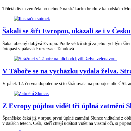
Tříletá dívka zemřela po nehodě na skákacím hradu v kanadském Montr
Šakali se šíří Evropou, ukázali se i v Česku
Šakal obecný dobývá Evropu. Podle vědců stojí za jeho rychlým šíření
fotopast v pálavské rezervaci Tabulová.
V Táboře se na vycházku vydala želva. Str
V pátek 12. června dopoledne si to štrádovala na propojce ulic ČSL 
Z Evropy půjdou vidět tři úplná zatmění Sl
Španělsko čeká již v srpnu první úplné zatmění Slunce viditelné z obl
v dalších letech. Češi, kteří chtějí událost vidět na vlastní oči, si připlat