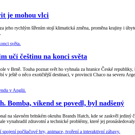
vit je mohou vlci
eho rychlým šířením stojí klimatická změna, proměna krajiny i úbytek 
.
 učí češtinu na konci světa
 v Brně. Touha poznat svět ho vyhnala za hranice České republiky, škol
v ještě o něco exotičtější destinaci, v provincii Chaco na severu Ar
. Bomba, víkend se povedl, byl nadšený
nal na slavném britském okruhu Brands Hatch, kde se zaskvěl jediný č
ale vynahradil zdravotní a technické problémy, které jej pronásledovaly