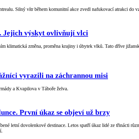
ealu. Silný vítr během komunitní akce zvedl nafukovací atrakci do vz
. Jejich výskyt ovlivňují vlci
m klimatická změna, proměna krajiny i úbytek vlků. Tato dříve jižanská
ážníci vyrazili na záchrannou misi
armády a Kvapilova v Táboře želva.
unce. První úkaz se objeví už brzy
íbené letní dovolenkové destinace. Letos spatří úkaz lidé ze třinácti 
í.