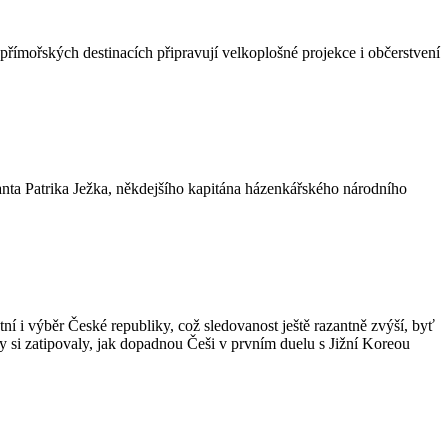
 přímořských destinacích připravují velkoplošné projekce i občerstvení
tanta Patrika Ježka, někdejšího kapitána házenkářského národního
ní i výběr České republiky, což sledovanost ještě razantně zvýší, byť
y si zatipovaly, jak dopadnou Češi v prvním duelu s Jižní Koreou