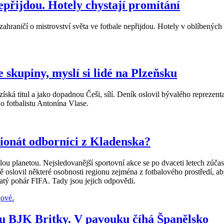
epřijdou. Hotely chystají promítání
ahraničí o mistrovství světa ve fotbale nepřijdou. Hotely v oblíbených
skupiny, myslí si lidé na Plzeňsku
získá titul a jako dopadnou Češi, sílí. Deník oslovil bývalého reprezen
 fotbalistu Antonína Vlase.
ionát odborníci z Kladenska?
u planetou. Nejsledovanější sportovní akce se po dvaceti letech zúčast
 oslovil některé osobnosti regionu zejména z fotbalového prostředí, ab
latý pohár FIFA. Tady jsou jejich odpovědi.
ru BJK Britky. V pavouku číhá Španělsko