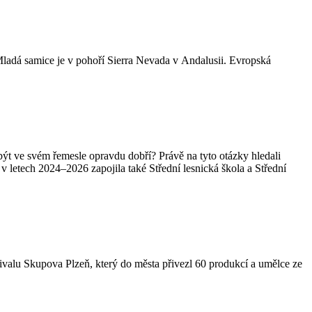
 Mladá samice je v pohoří Sierra Nevada v Andalusii. Evropská
i být ve svém řemesle opravdu dobří? Právě na tyto otázky hledali
letech 2024–2026 zapojila také Střední lesnická škola a Střední
tivalu Skupova Plzeň, který do města přivezl 60 produkcí a umělce ze