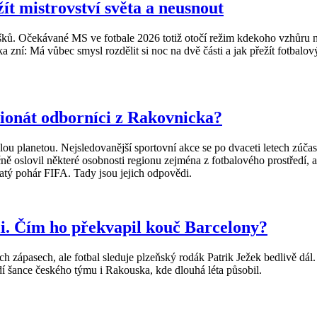
ít mistrovství světa a neusnout
oušků. Očekávané MS ve fotbale 2026 totiž otočí režim kdekoho vzhůr
ka zní: Má vůbec smysl rozdělit si noc na dvě části a jak přežít fotba
ionát odborníci z Rakovnicka?
u planetou. Nejsledovanější sportovní akce se po dvaceti letech zúčast
ě oslovil některé osobnosti regionu zejména z fotbalového prostředí, 
latý pohár FIFA. Tady jsou jejich odpovědi.
oli. Čím ho překvapil kouč Barcelony?
h zápasech, ale fotbal sleduje plzeňský rodák Patrik Ježek bedlivě dál. 
idí šance českého týmu i Rakouska, kde dlouhá léta působil.