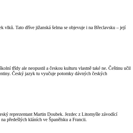
vlků. Tato dříve jižanská šelma se objevuje i na Břeclavsku – její
ní třídy ale neopustil a českou kulturu vlastně také ne. Češtinu učil
gentiny. Český jazyk tu vyučuje potomky dávných českých
eský reprezentant Martin Doubek. Jezdec z Litomyšle závodící
 na předešlých kláních ve Španělsku a Francii.