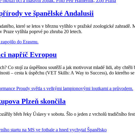
přírody ve španělské Andalusii
datého, které se letos v březnu vylíhlo v pražské zoologické zahradě.
 Praze vylíhla poprvé po zhruba 20 letech.
aci napříč Evropou
ích? Co stojí za úspěšnou soutěží a jak motivovat mladé lidi, aby chtěl
ti – cesta k úspěchu (VET Skills: A Way to Success), do kterého se v 
kupova Plzeň skončila
ozářily břeh řeky Úslavy v sobotu. Šlo o jeden z vrcholů tradičního fes