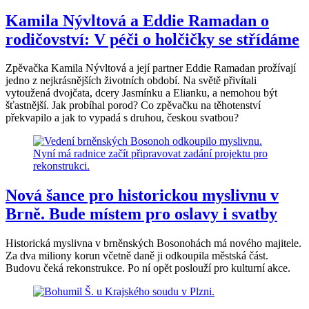
Kamila Nývltová a Eddie Ramadan o
rodičovství: V péči o holčičky se střídáme
Zpěvačka Kamila Nývltová a její partner Eddie Ramadan prožívají
jedno z nejkrásnějších životních období. Na světě přivítali
vytoužená dvojčata, dcery Jasmínku a Elianku, a nemohou být
šťastnější. Jak probíhal porod? Co zpěvačku na těhotenství
překvapilo a jak to vypadá s druhou, českou svatbou?
Nová šance pro historickou myslivnu v
Brně. Bude místem pro oslavy i svatby
Historická myslivna v brněnských Bosonohách má nového majitele.
Za dva miliony korun včetně daně ji odkoupila městská část.
Budovu čeká rekonstrukce. Po ní opět poslouží pro kulturní akce.