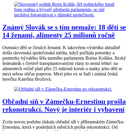
Známý Slovák se s tím nemaže: 18 dětí se
14 ženami, alimenty 25 milionů ročně
Osmnáct dětí se čtrnácti ženami. K takovému výsledku aktuálně
došla slovenská společenská média, když počítala potomky a
partnerky bývalého šéfa tamního parlamentu Borise Kollára. Brzký
šedesátník s čerstvě transplantovanými vlasy to nemá lehké: na
alimentech ročně platí přes 25 milionů korun a matky jeho dětí se
mezi sebou občas poperou. Mezi jeho ex se řadí i známá česká
herečka Kateřina Brožová.
Obřadní síň v Zámečku-Ernestinu prošla
rekonstrukcí. Nový je interiér i vybavení
Zcela novou podobu získala obřadní síň v příbramském Zámečku-
Ernestinu, která v posledních měsících prošla rekonstrukcí. Od