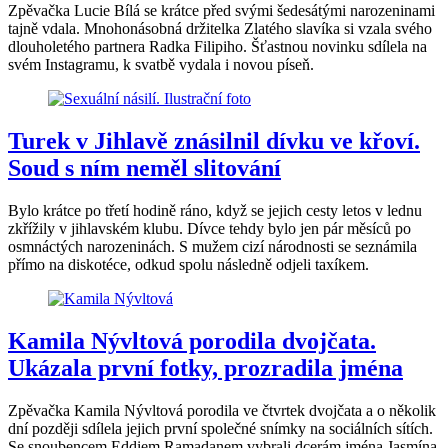
Zpěvačka Lucie Bílá se krátce před svými šedesátými narozeninami
tajně vdala. Mnohonásobná držitelka Zlatého slavíka si vzala svého
dlouholetého partnera Radka Filipiho. Šťastnou novinku sdílela na
svém Instagramu, k svatbě vydala i novou píseň.
Turek v Jihlavě znásilnil dívku ve křoví.
Soud s ním neměl slitování
Bylo krátce po třetí hodině ráno, když se jejich cesty letos v lednu
zkřížily v jihlavském klubu. Dívce tehdy bylo jen pár měsíců po
osmnáctých narozeninách. S mužem cizí národnosti se seznámila
přímo na diskotéce, odkud spolu následně odjeli taxíkem.
Kamila Nývltová porodila dvojčata.
Ukázala první fotky, prozradila jména
Zpěvačka Kamila Nývltová porodila ve čtvrtek dvojčata a o několik
dní později sdílela jejich první společné snímky na sociálních sítích.
Se snoubencem Eddiem Ramadanem vybrali dcerám jména Jasmína