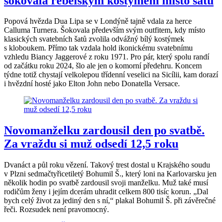
šokovala rebelským kostýmem místo šatů
Popová hvězda Dua Lipa se v Londýně tajně vdala za herce
Calluma Turnera. Šokovala především svým outfitem, kdy místo
klasických svatebních šatů zvolila odvážný bílý kostýmek
s kloboukem. Přímo tak vzdala hold ikonickému svatebnímu
vzhledu Biancy Jaggerové z roku 1971. Pro pár, který spolu randí
od začátku roku 2024, šlo ale jen o komorní předehru. Koncem
týdne totiž chystají velkolepou třídenní veselici na Sicílii, kam dorazí
i hvězdní hosté jako Elton John nebo Donatella Versace.
Novomanželku zardousil den po svatbě.
Za vraždu si muž odsedí 12,5 roku
Dvanáct a půl roku vězení. Takový trest dostal u Krajského soudu
v Plzni sedmačtyřicetiletý Bohumil Š., který loni na Karlovarsku jen
několik hodin po svatbě zardousil svoji manželku. Muž také musí
rodičům ženy i jejím dcerám uhradit celkem 800 tisíc korun. „Dal
bych celý život za jediný den s ní,“ plakal Bohumil Š. při závěrečné
řeči. Rozsudek není pravomocný.