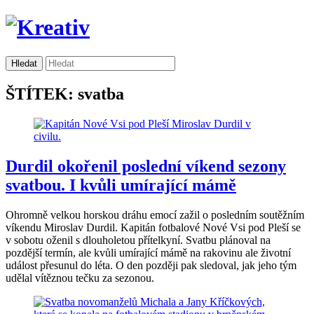
ŠTÍTEK: svatba
Durdil okořenil poslední víkend sezony
svatbou. I kvůli umírající mámě
Ohromně velkou horskou dráhu emocí zažil o posledním soutěžním
víkendu Miroslav Durdil. Kapitán fotbalové Nové Vsi pod Pleší se
v sobotu oženil s dlouholetou přítelkyní. Svatbu plánoval na
pozdější termín, ale kvůli umírající mámě na rakovinu ale životní
událost přesunul do léta. O den později pak sledoval, jak jeho tým
udělal vítěznou tečku za sezonou.