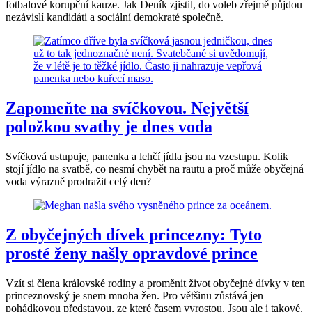
fotbalové korupční kauze. Jak Deník zjistil, do voleb zřejmě půjdou
nezávislí kandidáti a sociální demokraté společně.
Zapomeňte na svíčkovou. Největší
položkou svatby je dnes voda
Svíčková ustupuje, panenka a lehčí jídla jsou na vzestupu. Kolik
stojí jídlo na svatbě, co nesmí chybět na rautu a proč může obyčejná
voda výrazně prodražit celý den?
Z obyčejných dívek princezny: Tyto
prosté ženy našly opravdové prince
Vzít si člena královské rodiny a proměnit život obyčejné dívky v ten
princeznovský je snem mnoha žen. Pro většinu zůstává jen
pohádkovou představou, ze které časem vyrostou. Jsou ale i takové,