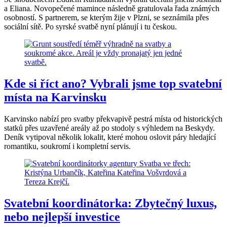
a Eliana. Novopečené mamince následně gratulovala řada známých
osobností. S partnerem, se kterým žije v Plzni, se seznámila přes
sociální sítě. Po syrské svatbě nyní plánují i tu českou.
Kde si říct ano? Vybrali jsme top svatební
místa na Karvinsku
Karvinsko nabízí pro svatby překvapivě pestrá místa od historických
statků přes uzavřené areály až po stodoly s výhledem na Beskydy.
Deník vytipoval několik lokalit, které mohou oslovit páry hledající
romantiku, soukromí i kompletní servis.
Svatební koordinátorka: Zbytečný luxus,
nebo nejlepší investice