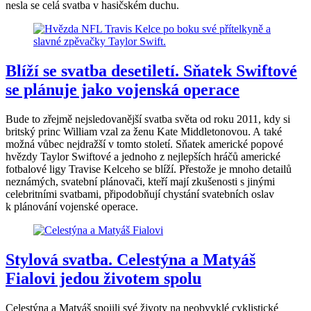
nesla se celá svatba v hasičském duchu.
Blíží se svatba desetiletí. Sňatek Swiftové
se plánuje jako vojenská operace
Bude to zřejmě nejsledovanější svatba světa od roku 2011, kdy si
britský princ William vzal za ženu Kate Middletonovou. A také
možná vůbec nejdražší v tomto století. Sňatek americké popové
hvězdy Taylor Swiftové a jednoho z nejlepších hráčů americké
fotbalové ligy Travise Kelceho se blíží. Přestože je mnoho detailů
neznámých, svatební plánovači, kteří mají zkušenosti s jinými
celebritními svatbami, připodobňují chystání svatebních oslav
k plánování vojenské operace.
Stylová svatba. Celestýna a Matyáš
Fialovi jedou životem spolu
Celestýna a Matyáš spojili své životy na neobvyklé cyklistické