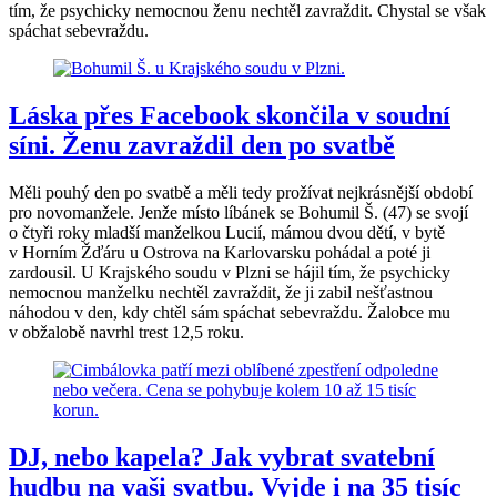
tím, že psychicky nemocnou ženu nechtěl zavraždit. Chystal se však
spáchat sebevraždu.
Láska přes Facebook skončila v soudní
síni. Ženu zavraždil den po svatbě
Měli pouhý den po svatbě a měli tedy prožívat nejkrásnější období
pro novomanžele. Jenže místo líbánek se Bohumil Š. (47) se svojí
o čtyři roky mladší manželkou Lucií, mámou dvou dětí, v bytě
v Horním Žďáru u Ostrova na Karlovarsku pohádal a poté ji
zardousil. U Krajského soudu v Plzni se hájil tím, že psychicky
nemocnou manželku nechtěl zavraždit, že ji zabil nešťastnou
náhodou v den, kdy chtěl sám spáchat sebevraždu. Žalobce mu
v obžalobě navrhl trest 12,5 roku.
DJ, nebo kapela? Jak vybrat svatební
hudbu na vaši svatbu. Vyjde i na 35 tisíc