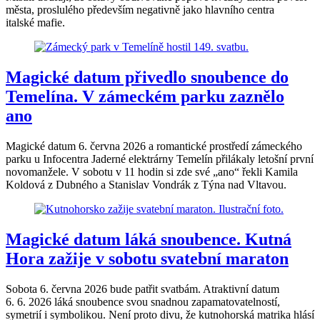
města, proslulého především negativně jako hlavního centra
italské mafie.
Magické datum přivedlo snoubence do
Temelína. V zámeckém parku zaznělo
ano
Magické datum 6. června 2026 a romantické prostředí zámeckého
parku u Infocentra Jaderné elektrárny Temelín přilákaly letošní první
novomanžele. V sobotu v 11 hodin si zde své „ano“ řekli Kamila
Koldová z Dubného a Stanislav Vondrák z Týna nad Vltavou.
Magické datum láká snoubence. Kutná
Hora zažije v sobotu svatební maraton
Sobota 6. června 2026 bude patřit svatbám. Atraktivní datum
6. 6. 2026 láká snoubence svou snadnou zapamatovatelností,
symetrií i symbolikou. Není proto divu, že kutnohorská matrika hlásí