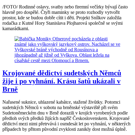
/FOTO/ Rodinné oslavy, svatby nebo firemní večírky bývají často
hlavně pro dospělé. Čtyři maminky se proto rozhodly vytvořit
prostor, kde se budou dobře cítit i děti. Projekt Snílkov založila
rodačka z Kutné Hory Stanislava Plojharová společně se svými
kamarádkami.
Krojované dědictví sudetských Němců
žije i po vyhnání. Krásu šatů ukázali v
Brně
Nařasené suknice, uhlazené kabátce, stažené živůtky. Potomci
sudetských Němců v sobotu na brněnské výstaviště při svém
Sudetoněmeckém dnu v Brně dorazili v krojích vyrobených podle
předloh svých předků žijících napříč Československem. Krojované
dědictví mezi nimi přetrvává i osmdesát let po vyhnání, v některých
případech by přitom původní zvyklosti zanikly dost možná úplně.