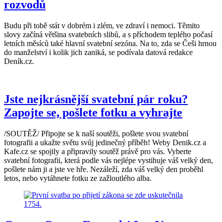
rozvodů
Budu při tobě stát v dobrém i zlém, ve zdraví i nemoci. Těmito
slovy začíná většina svatebních slibů, a s příchodem teplého počasí
letních měsíců také hlavní svatební sezóna. Na to, zda se Češi hrnou
do manželství i kolik jich zaniká, se podívala datová redakce
Deník.cz.
Jste nejkrásnější svatební pár roku?
Zapojte se, pošlete fotku a vyhrajte
/SOUTĚŽ/ Připojte se k naší soutěži, pošlete svou svatební
fotografii a ukažte světu svůj jedinečný příběh! Weby Denik.cz a
Kafe.cz se spojily a připravily soutěž právě pro vás. Vyberte
svatební fotografii, která podle vás nejlépe vystihuje váš velký den,
pošlete nám ji a jste ve hře. Nezáleží, zda váš velký den proběhl
letos, nebo vytáhnete fotku ze zažloutlého alba.