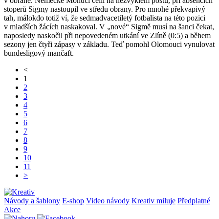
v obraně. Německé Mohuči čelil na nezvyklém postu, při absencích
stoperů Sigmy nastoupil ve středu obrany. Pro mnohé překvapivý
tah, málokdo totiž ví, že sedmadvacetiletý fotbalista na této pozici
v mladších žácích naskakoval. V „nové“ Sigmě musí na šanci čekat,
naposledy naskočil při nepovedeném utkání ve Zlíně (0:5) a během
sezony jen čtyři zápasy v základu. Teď pomohl Olomouci vynulovat
bundesligový mančaft.
<
1
2
3
4
5
6
7
8
9
10
11
>
Návody a šablony
E-shop
Video návody
Kreativ miluje
Předplatné
Akce