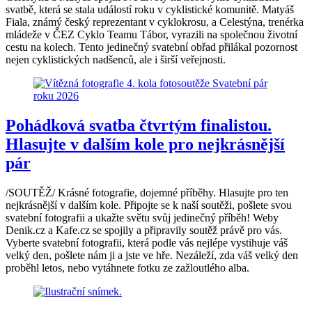
svatbě, která se stala událostí roku v cyklistické komunitě. Matyáš
Fiala, známý český reprezentant v cyklokrosu, a Celestýna, trenérka
mládeže v ČEZ Cyklo Teamu Tábor, vyrazili na společnou životní
cestu na kolech. Tento jedinečný svatební obřad přilákal pozornost
nejen cyklistických nadšenců, ale i širší veřejnosti.
Pohádková svatba čtvrtým finalistou.
Hlasujte v dalším kole pro nejkrásnější
pár
/SOUTĚŽ/ Krásné fotografie, dojemné příběhy. Hlasujte pro ten
nejkrásnější v dalším kole. Připojte se k naší soutěži, pošlete svou
svatební fotografii a ukažte světu svůj jedinečný příběh! Weby
Denik.cz a Kafe.cz se spojily a připravily soutěž právě pro vás.
Vyberte svatební fotografii, která podle vás nejlépe vystihuje váš
velký den, pošlete nám ji a jste ve hře. Nezáleží, zda váš velký den
proběhl letos, nebo vytáhnete fotku ze zažloutlého alba.