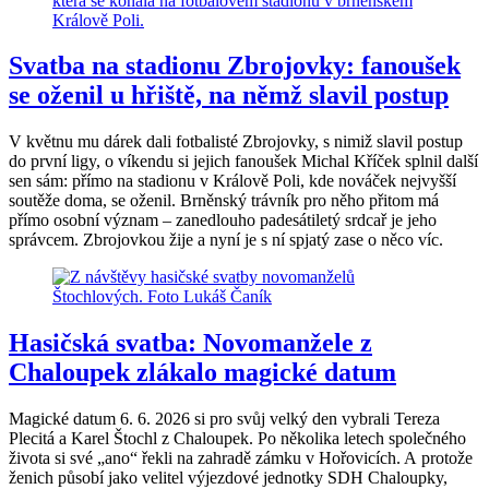
Svatba na stadionu Zbrojovky: fanoušek
se oženil u hřiště, na němž slavil postup
V květnu mu dárek dali fotbalisté Zbrojovky, s nimiž slavil postup
do první ligy, o víkendu si jejich fanoušek Michal Kříček splnil další
sen sám: přímo na stadionu v Králově Poli, kde nováček nejvyšší
soutěže doma, se oženil. Brněnský trávník pro něho přitom má
přímo osobní význam – zanedlouho padesátiletý srdcař je jeho
správcem. Zbrojovkou žije a nyní je s ní spjatý zase o něco víc.
Hasičská svatba: Novomanžele z
Chaloupek zlákalo magické datum
Magické datum 6. 6. 2026 si pro svůj velký den vybrali Tereza
Plecitá a Karel Štochl z Chaloupek. Po několika letech společného
života si své „ano“ řekli na zahradě zámku v Hořovicích. A protože
ženich působí jako velitel výjezdové jednotky SDH Chaloupky,