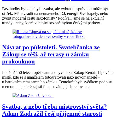
Bez hudby by to nebyla svatba, ale vybrat tu správnou může být
oříšek. Máte vsadit na neúnavného DJ, energii živé kapely, nebo
zvolit moderní cestu saxofonisty? Podívali jsme se na aktuální
trendy i ceny, které v letošní sezoně hýbou českými parkety.
Návrat po půlstoletí. Svatebčanka ze
Zákup se těší, až terasy u zámku
prokouknou
Po téměř 50 letech opět stanula obyvatelka Zákup Renáta Lípová na
místě, kde se s manželem fotografovali jako novomanželé –
u barokních teras tamního zámku. Tentokrát byla svědkem podpisu
memoranda, které zajistí financování jejich renovace.
Svatba, a nebo třeba mistrovství světa?
Adam Zadražil řeší příjemné starosti