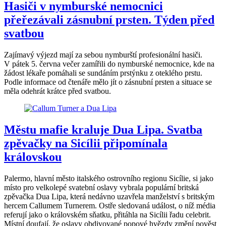
Hasiči v nymburské nemocnici
přeřezávali zásnubní prsten. Týden před
svatbou
Zajímavý výjezd mají za sebou nymburští profesionální hasiči.
V pátek 5. června večer zamířili do nymburské nemocnice, kde na
žádost lékaře pomáhali se sundáním prstýnku z oteklého prstu.
Podle informace od čtenáře mělo jít o zásnubní prsten a situace se
měla odehrát krátce před svatbou.
Městu mafie kraluje Dua Lipa. Svatba
zpěvačky na Sicílii připomínala
královskou
Palermo, hlavní město italského ostrovního regionu Sicílie, si jako
místo pro velkolepé svatební oslavy vybrala populární britská
zpěvačka Dua Lipa, která nedávno uzavřela manželství s britským
hercem Callumem Turnerem. Ostře sledovaná událost, o níž média
referují jako o královském sňatku, přitáhla na Sicílii řadu celebrit.
Místní doufají, že oslavy obdivované popové hvězdy změní pověst