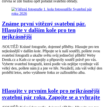
června se zde budou opět pořádat svatební obřady.
Známe první vítězný svatební pár.
Hlasujte v dalším kole pro ten
nejkrásnější
/SOUTĚŽ/ Krásné fotografie, dojemné příběhy. Hlasujte pro ten
nejkrásnější v dalším kole. Připojte se k naší soutěži, pošlete svou
svatební fotografii a ukažte světu svůj jedinečný příběh! Weby
Denik.cz a Kafe.cz se spojily a připravily soutěž právě pro vás.
Vyberte svatební fotografii, která podle vás nejlépe vystihuje váš
velký den, pošlete nám ji a jste ve hře. Nezáleží, zda váš velký den
proběhl letos, nebo vytáhnete fotku ze zažloutlého alba.
Hlasujte v prvním kole pro nejkrásnější
svatební pár roku. Zapojte se a vyhrajte