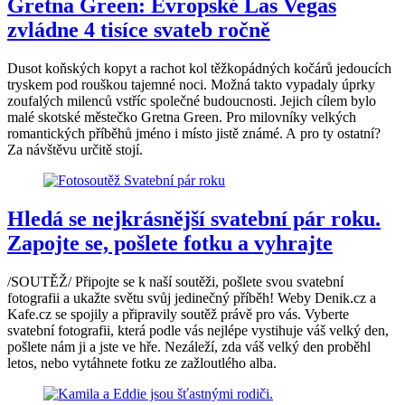
Gretna Green: Evropské Las Vegas
zvládne 4 tisíce svateb ročně
Dusot koňských kopyt a rachot kol těžkopádných kočárů jedoucích
tryskem pod rouškou tajemné noci. Možná takto vypadaly úprky
zoufalých milenců vstříc společné budoucnosti. Jejich cílem bylo
malé skotské městečko Gretna Green. Pro milovníky velkých
romantických příběhů jméno i místo jistě známé. A pro ty ostatní?
Za návštěvu určitě stojí.
Hledá se nejkrásnější svatební pár roku.
Zapojte se, pošlete fotku a vyhrajte
/SOUTĚŽ/ Připojte se k naší soutěži, pošlete svou svatební
fotografii a ukažte světu svůj jedinečný příběh! Weby Denik.cz a
Kafe.cz se spojily a připravily soutěž právě pro vás. Vyberte
svatební fotografii, která podle vás nejlépe vystihuje váš velký den,
pošlete nám ji a jste ve hře. Nezáleží, zda váš velký den proběhl
letos, nebo vytáhnete fotku ze zažloutlého alba.