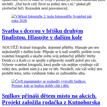
nechtěl. „Dal bych celý život za jediný den s ní,“ plakal při
závěrečné řeči. Rozsudek není pravomocný.
Svatba s dcerou v bříšku druhým
finalistou. Hlasujte v dalším kole
/SOUTĚŽ/ Krásné fotografie, dojemné příběhy. Hlasujte pro ten
nejkrásnější v dalším kole. Připojte se k naší soutěži, pošlete svou
svatební fotografii a ukažte světu svůj jedinečný příběh! Weby
Denik.cz a Kafe.cz se spojily a připravily soutěž právě pro vás.
Vyberte svatební fotografii, která podle vás nejlépe vystihuje váš
velký den, pošlete nám ji a jste ve hře. Nezáleží, zda váš velký den
proběhl letos, nebo vytáhnete fotku ze zažloutlého alba.
Snílkov přináší dětem místo na akcích.
Projekt založila rodačka z Kutnohorska