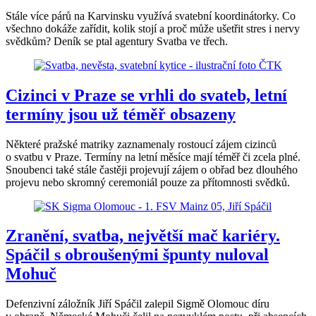
Stále více párů na Karvinsku využívá svatební koordinátorky. Co
všechno dokáže zařídit, kolik stojí a proč může ušetřit stres i nervy
svědkům? Deník se ptal agentury Svatba ve třech.
Cizinci v Praze se vrhli do svateb, letní
termíny jsou už téměř obsazeny
Některé pražské matriky zaznamenaly rostoucí zájem cizinců
o svatbu v Praze. Termíny na letní měsíce mají téměř či zcela plné.
Snoubenci také stále častěji projevují zájem o obřad bez dlouhého
projevu nebo skromný ceremoniál pouze za přítomnosti svědků.
Zranění, svatba, největší mač kariéry.
Spáčil s obroušenými špunty nuloval
Mohuč
Defenzivní záložník Jiří Spáčil zalepil Sigmě Olomouc díru