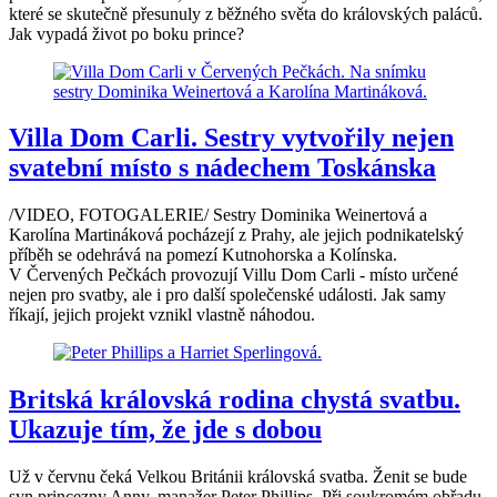
které se skutečně přesunuly z běžného světa do královských paláců.
Jak vypadá život po boku prince?
Villa Dom Carli. Sestry vytvořily nejen
svatební místo s nádechem Toskánska
/VIDEO, FOTOGALERIE/ Sestry Dominika Weinertová a
Karolína Martináková pocházejí z Prahy, ale jejich podnikatelský
příběh se odehrává na pomezí Kutnohorska a Kolínska.
V Červených Pečkách provozují Villu Dom Carli - místo určené
nejen pro svatby, ale i pro další společenské události. Jak samy
říkají, jejich projekt vznikl vlastně náhodou.
Britská královská rodina chystá svatbu.
Ukazuje tím, že jde s dobou
Už v červnu čeká Velkou Británii královská svatba. Ženit se bude
syn princezny Anny, manažer Peter Phillips. Při soukromém obřadu