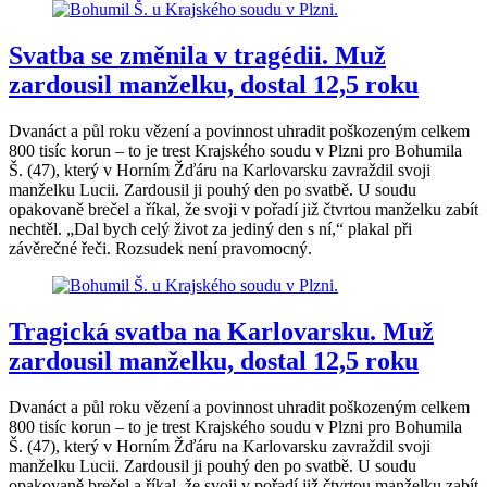
Svatba se změnila v tragédii. Muž
zardousil manželku, dostal 12,5 roku
Dvanáct a půl roku vězení a povinnost uhradit poškozeným celkem
800 tisíc korun – to je trest Krajského soudu v Plzni pro Bohumila
Š. (47), který v Horním Žďáru na Karlovarsku zavraždil svoji
manželku Lucii. Zardousil ji pouhý den po svatbě. U soudu
opakovaně brečel a říkal, že svoji v pořadí již čtvrtou manželku zabít
nechtěl. „Dal bych celý život za jediný den s ní,“ plakal při
závěrečné řeči. Rozsudek není pravomocný.
Tragická svatba na Karlovarsku. Muž
zardousil manželku, dostal 12,5 roku
Dvanáct a půl roku vězení a povinnost uhradit poškozeným celkem
800 tisíc korun – to je trest Krajského soudu v Plzni pro Bohumila
Š. (47), který v Horním Žďáru na Karlovarsku zavraždil svoji
manželku Lucii. Zardousil ji pouhý den po svatbě. U soudu
opakovaně brečel a říkal, že svoji v pořadí již čtvrtou manželku zabít