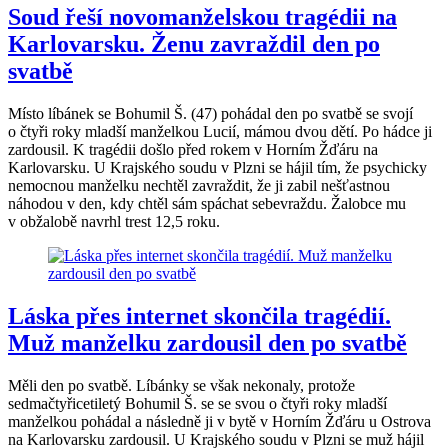
Soud řeší novomanželskou tragédii na
Karlovarsku. Ženu zavraždil den po
svatbě
Místo líbánek se Bohumil Š. (47) pohádal den po svatbě se svojí
o čtyři roky mladší manželkou Lucií, mámou dvou dětí. Po hádce ji
zardousil. K tragédii došlo před rokem v Horním Žďáru na
Karlovarsku. U Krajského soudu v Plzni se hájil tím, že psychicky
nemocnou manželku nechtěl zavraždit, že ji zabil nešťastnou
náhodou v den, kdy chtěl sám spáchat sebevraždu. Žalobce mu
v obžalobě navrhl trest 12,5 roku.
Láska přes internet skončila tragédií.
Muž manželku zardousil den po svatbě
Měli den po svatbě. Líbánky se však nekonaly, protože
sedmačtyřicetiletý Bohumil Š. se se svou o čtyři roky mladší
manželkou pohádal a následně ji v bytě v Horním Žďáru u Ostrova
na Karlovarsku zardousil. U Krajského soudu v Plzni se muž hájil