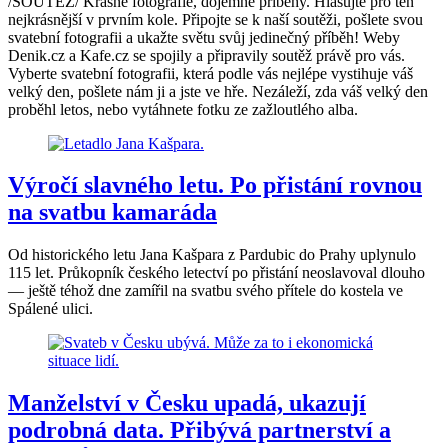
/SOUTĚŽ/ Krásné fotografie, dojemné příběhy. Hlasujte pro ten
nejkrásnější v prvním kole. Připojte se k naší soutěži, pošlete svou
svatební fotografii a ukažte světu svůj jedinečný příběh! Weby
Denik.cz a Kafe.cz se spojily a připravily soutěž právě pro vás.
Vyberte svatební fotografii, která podle vás nejlépe vystihuje váš
velký den, pošlete nám ji a jste ve hře. Nezáleží, zda váš velký den
proběhl letos, nebo vytáhnete fotku ze zažloutlého alba.
Výročí slavného letu. Po přistání rovnou
na svatbu kamaráda
Od historického letu Jana Kašpara z Pardubic do Prahy uplynulo
115 let. Průkopník českého letectví po přistání neoslavoval dlouho
— ještě téhož dne zamířil na svatbu svého přítele do kostela ve
Spálené ulici.
Manželství v Česku upadá, ukazují
podrobná data. Přibývá partnerství a