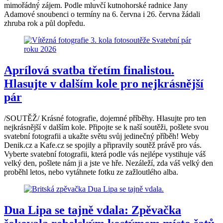
mimořádný zájem. Podle mluvčí kutnohorské radnice Jany
Adamové snoubenci o termíny na 6. června i 26. června žádali
zhruba rok a půl dopředu.
Aprílová svatba třetím finalistou.
Hlasujte v dalším kole pro nejkrásnější
pár
/SOUTĚŽ/ Krásné fotografie, dojemné příběhy. Hlasujte pro ten
nejkrásnější v dalším kole. Připojte se k naší soutěži, pošlete svou
svatební fotografii a ukažte světu svůj jedinečný příběh! Weby
Denik.cz a Kafe.cz se spojily a připravily soutěž právě pro vás.
Vyberte svatební fotografii, která podle vás nejlépe vystihuje váš
velký den, pošlete nám ji a jste ve hře. Nezáleží, zda váš velký den
proběhl letos, nebo vytáhnete fotku ze zažloutlého alba.
Dua Lipa se tajně vdala: Zpěvačka