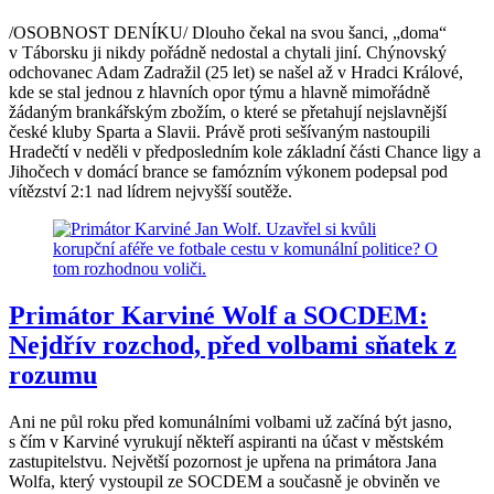
/OSOBNOST DENÍKU/ Dlouho čekal na svou šanci, „doma“
v Táborsku ji nikdy pořádně nedostal a chytali jiní. Chýnovský
odchovanec Adam Zadražil (25 let) se našel až v Hradci Králové,
kde se stal jednou z hlavních opor týmu a hlavně mimořádně
žádaným brankářským zbožím, o které se přetahují nejslavnější
české kluby Sparta a Slavii. Právě proti sešívaným nastoupili
Hradečtí v neděli v předposledním kole základní části Chance ligy a
Jihočech v domácí brance se famózním výkonem podepsal pod
vítězství 2:1 nad lídrem nejvyšší soutěže.
Primátor Karviné Wolf a SOCDEM:
Nejdřív rozchod, před volbami sňatek z
rozumu
Ani ne půl roku před komunálními volbami už začíná být jasno,
s čím v Karviné vyrukují někteří aspiranti na účast v městském
zastupitelstvu. Největší pozornost je upřena na primátora Jana
Wolfa, který vystoupil ze SOCDEM a současně je obviněn ve