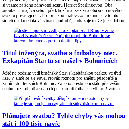
si vezme za ženu zdravotní sestru Harriet Sperlingovou. Oba
snoubenci mají za sebou předchozí manželství a oba si do nového
svazku přivádějí děti. Pro britskou královskou rodinu se v tomto
století opakuje taková situace podruhé, a ukazuje to, že jde s dobou.
Titul inženýra, svatba a fotbalový otec.
Exkapitán Startu se našel v Bohunicích
Ještě na podzim vedl brněnský Start s kapitánskou páskou ve třetí
lize. V zimě se ale Pavel Novák rozhodl pro změnu působiště a
zamířil do divizních Bohunic. Za jeho přestupem stálo především
osobní rozhodnutí a snaha lépe skloubit fotbal s civilním životem.
Plánujete svatbu? Tyhle chyby vás mohou
stát i 100 tisíc navíc