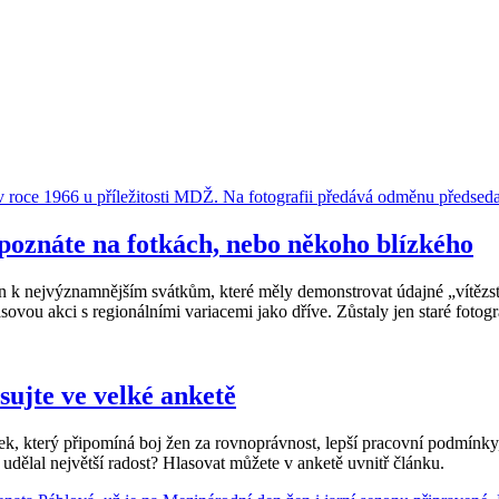
oznáte na fotkách, nebo někoho blízkého
 k nejvýznamnějším svátkům, které měly demonstrovat údajné „vítězství
vou akci s regionálními variacemi jako dříve. Zůstaly jen staré fotogr
ujte ve velké anketě
k, který připomíná boj žen za rovnoprávnost, lepší pracovní podmínky,
i udělal největší radost? Hlasovat můžete v anketě uvnitř článku.