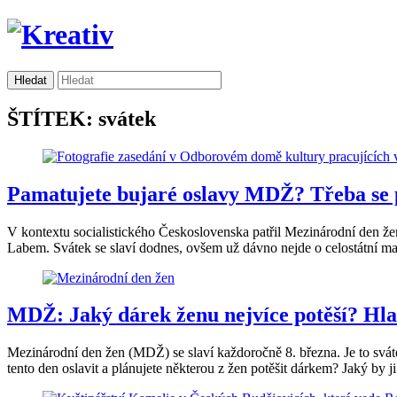
ŠTÍTEK: svátek
Pamatujete bujaré oslavy MDŽ? Třeba se p
V kontextu socialistického Československa patřil Mezinárodní den žen
Labem. Svátek se slaví dodnes, ovšem už dávno nejde o celostátní maso
MDŽ: Jaký dárek ženu nejvíce potěší? Hlas
Mezinárodní den žen (MDŽ) se slaví každoročně 8. března. Je to sváte
tento den oslavit a plánujete některou z žen potěšit dárkem? Jaký by j