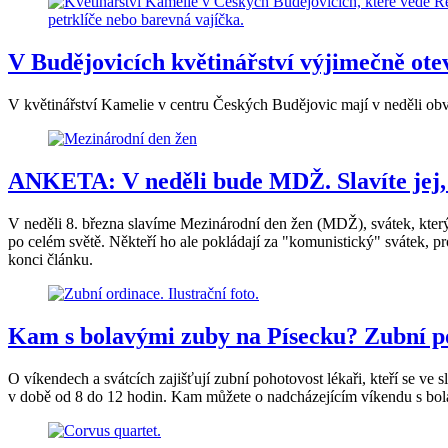
V Budějovicích květinářství výjimečně otevř
V květinářství Kamelie v centru Českých Budějovic mají v neděli obvyk
ANKETA: V neděli bude MDŽ. Slavíte jej,
V neděli 8. března slavíme Mezinárodní den žen (MDŽ), svátek, který 
po celém světě. Někteří ho ale pokládají za "komunistický" svátek, p
konci článku.
Kam s bolavými zuby na Písecku? Zubní p
O víkendech a svátcích zajišťují zubní pohotovost lékaři, kteří se ve 
v době od 8 do 12 hodin. Kam můžete o nadcházejícím víkendu s bo