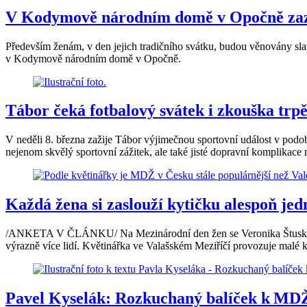
V Kodymově národním domě v Opočně zazn
Především ženám, v den jejich tradičního svátku, budou věnovány sl
v Kodymově národním domě v Opočně.
Tábor čeká fotbalový svátek i zkouška trp
V neděli 8. března zažije Tábor výjimečnou sportovní událost v p
nejenom skvělý sportovní zážitek, ale také jisté dopravní komplikace 
Každá žena si zaslouží kytičku alespoň je
/ANKETA V ČLÁNKU/ Na Mezinárodní den žen se Veronika Štusková pečl
výrazně více lidí. Květinářka ve Valašském Meziříčí provozuje malé kv
Pavel Kyselák: Rozkuchaný balíček k MDŽ