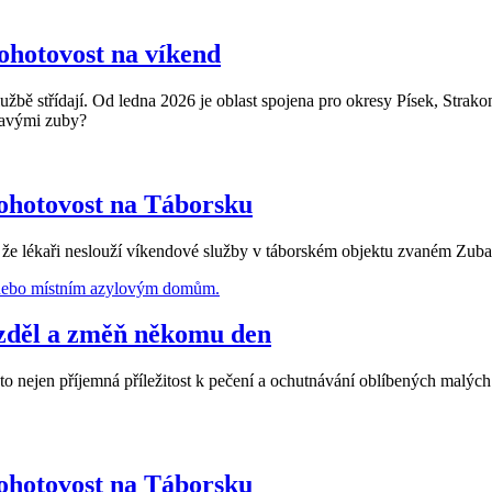
ohotovost na víkend
službě střídají. Od ledna 2026 je oblast spojena pro okresy Písek, Strak
lavými zuby?
ohotovost na Táborsku
že lékaři neslouží víkendové služby v táborském objektu zvaném Zubat
rozděl a změň někomu den
 to nejen příjemná příležitost k pečení a ochutnávání oblíbených malých k
ohotovost na Táborsku