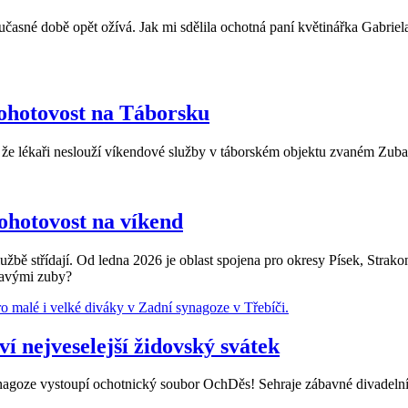
časné době opět ožívá. Jak mi sdělila ochotná paní květinářka Gabriela
ohotovost na Táborsku
že lékaři neslouží víkendové služby v táborském objektu zvaném Zubat
ohotovost na víkend
službě střídají. Od ledna 2026 je oblast spojena pro okresy Písek, Strak
lavými zuby?
ví nejveselejší židovský svátek
ynagoze vystoupí ochotnický soubor OchDěs! Sehraje zábavné divadelní