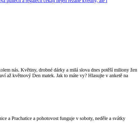
kolem nás. Květiny, drobné dárky a milá slova dnes potěší miliony žen
slaví až květnový Den matek. Jak to máte vy? Hlasujte v anketě na
onice a Prachatice a pohotovost funguje v soboty, neděle a svátky