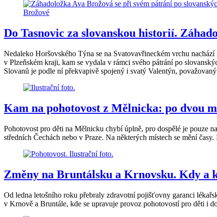
Do Tasnovic za slovanskou historií. Záhad
Nedaleko Horšovského Týna se na Svatovavřineckém vrchu nachází míst
v Plzeňském kraji, kam se vydala v rámci svého pátrání po slovanský
Slovanů je podle ní překvapivě spojený i svatý Valentýn, považovaný
Kam na pohotovost z Mělnicka: po dvou mě
Pohotovost pro děti na Mělnicku chybí úplně, pro dospělé je pouze na 
středních Čechách nebo v Praze. Na některých místech se mění časy. Př
Změny na Bruntálsku a Krnovsku. Kdy a ka
Od ledna letošního roku přebraly zdravotní pojišťovny garanci léka
v Krnově a Bruntále, kde se upravuje provoz pohotovostí pro děti i do