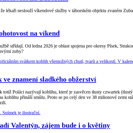
že lékaři neslouží víkendové služby v táborském objektu zvaném Zubat
ohotovost na víkend
službě střídají. Od ledna 2026 je oblast spojena pro okresy Písek, Strak
lavými zuby?
k ve znamení sladkého obžerství
 totiž Poláci nazývají koblihu, které je zasvěcen tłusty czwartek (tlustý
u koblihu přináší smůlu. Proto se po celý den ve 38 milionové zemi st
ili.
dí Valentýn, zájem bude i o květiny