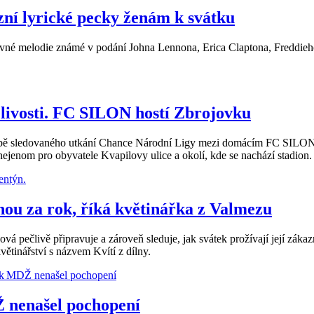
í lyrické pecky ženám k svátku
avné melodie známé v podání Johna Lennona, Erica Claptona, Freddieho
ělivosti. FC SILON hostí Zbrojovku
odobě sledovaného utkání Chance Národní Ligy mezi domácím FC SILON
nejenom pro obyvatele Kvapilovy ulice a okolí, kde se nachází stadion.
dnou za rok, říká květinářka z Valmezu
ivě připravuje a zároveň sleduje, jak svátek prožívají její zákazníc
ětinářství s názvem Kvítí z dílny.
 nenašel pochopení