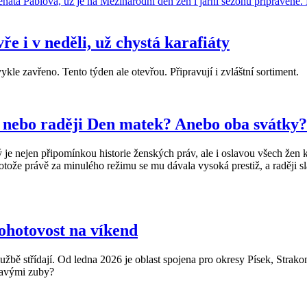
e i v neděli, už chystá karafiáty
le zavřeno. Tento týden ale otevřou. Připravují i zvláštní sortiment.
 nebo raději Den matek? Anebo oba svátky?
je nejen připomínkou historie ženských práv, ale i oslavou všech žen 
rotože právě za minulého režimu se mu dávala vysoká prestiž, a raději 
ohotovost na víkend
službě střídají. Od ledna 2026 je oblast spojena pro okresy Písek, Strak
lavými zuby?