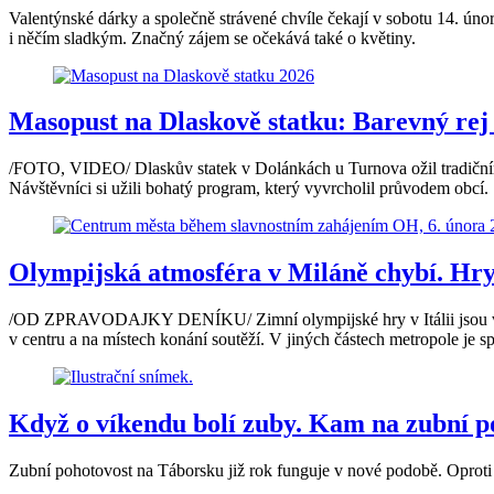
Valentýnské dárky a společně strávené chvíle čekají v sobotu 14. ún
i něčím sladkým. Značný zájem se očekává také o květiny.
Masopust na Dlaskově statku: Barevný rej
/FOTO, VIDEO/ Dlaskův statek v Dolánkách u Turnova ožil tradičním 
Návštěvníci si užili bohatý program, který vyvrcholil průvodem obcí.
Olympijská atmosféra v Miláně chybí. Hry 
/OD ZPRAVODAJKY DENÍKU/ Zimní olympijské hry v Itálii jsou v pln
v centru a na místech konání soutěží. V jiných částech metropole je 
Když o víkendu bolí zuby. Kam na zubní p
Zubní pohotovost na Táborsku již rok funguje v nové podobě. Oproti 