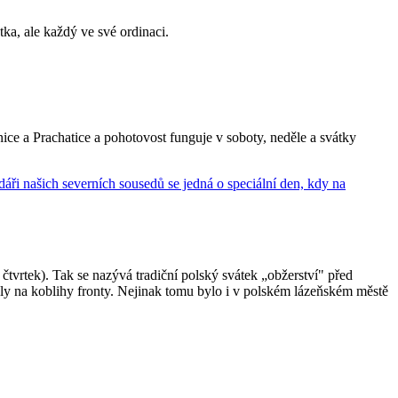
ka, ale každý ve své ordinaci.
onice a Prachatice a pohotovost funguje v soboty, neděle a svátky
 čtvrtek). Tak se nazývá tradiční polský svátek „obžerství" před
ály na koblihy fronty. Nejinak tomu bylo i v polském lázeňském městě