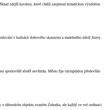
íklad zdejší kavárny, které chtějí zaujmout tematickou výzdobou
odování v kulisách dobového skanzenu a malebného údolí Jizery.
 sportoviště téměř nevšimla. Město žije olympiádou především
y v táborském objektu zvaném Zubatka, ale každý ve své ordinaci.