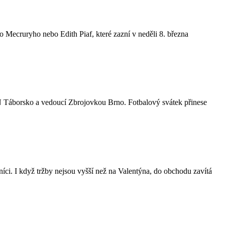
 Mecruryho nebo Edith Piaf, které zazní v neděli 8. března
 Táborsko a vedoucí Zbrojovkou Brno. Fotbalový svátek přinese
i. I když tržby nejsou vyšší než na Valentýna, do obchodu zavítá