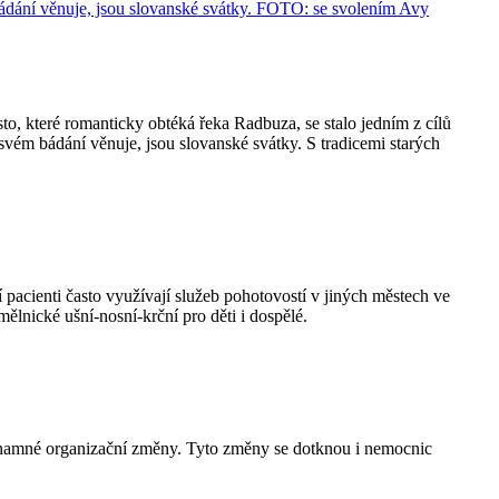
o, které romanticky obtéká řeka Radbuza, se stalo jedním z cílů
vém bádání věnuje, jsou slovanské svátky. S tradicemi starých
í pacienti často využívají služeb pohotovostí v jiných městech ve
ělnické ušní-nosní-krční pro děti i dospělé.
ýznamné organizační změny. Tyto změny se dotknou i nemocnic