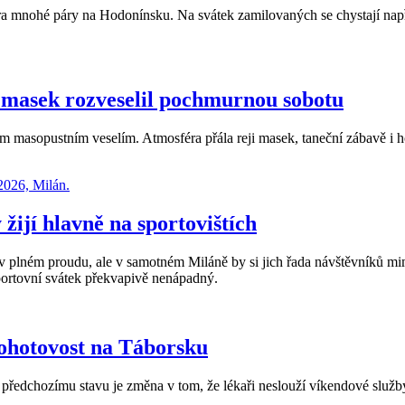
ora mnohé páry na Hodonínsku. Na svátek zamilovaných se chystají např
 masek rozveselil pochmurnou sobotu
masopustním veselím. Atmosféra přála reji masek, taneční zábavě i h
žijí hlavně na sportovištích
ém proudu, ale v samotném Miláně by si jich řada návštěvníků mimo
sportovní svátek překvapivě nenápadný.
ohotovost na Táborsku
předchozímu stavu je změna v tom, že lékaři neslouží víkendové služb