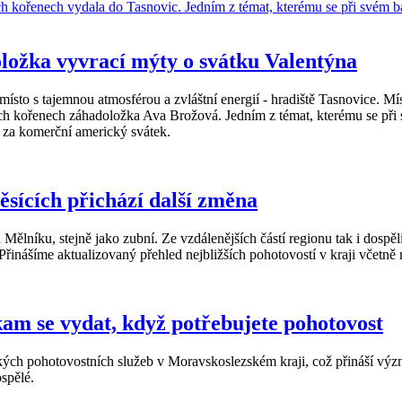
oložka vyvrací mýty o svátku Valentýna
o s tajemnou atmosférou a zvláštní energií - hradiště Tasnovice. Míst
ch kořenech záhadoložka Ava Brožová. Jedním z témat, kterému se při s
 za komerční americký svátek.
sících přichází další změna
Mělníku, stejně jako zubní. Ze vzdálenějších částí regionu tak i dospěl
inášíme aktualizovaný přehled nejbližších pohotovostí v kraji včetně m
m se vydat, když potřebujete pohotovost
řských pohotovostních služeb v Moravskoslezském kraji, což přináší v
spělé.