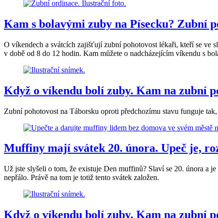
Kam s bolavými zuby na Písecku? Zubní p
O víkendech a svátcích zajišťují zubní pohotovost lékaři, kteří se ve 
v době od 8 do 12 hodin. Kam můžete o nadcházejícím víkendu s bo
Když o víkendu bolí zuby. Kam na zubní p
Zubní pohotovost na Táborsku oproti předchozímu stavu funguje tak, 
Muffiny mají svátek 20. února. Upeč je, 
Už jste slyšeli o tom, že existuje Den muffinů? Slaví se 20. února a je
nepřálo. Právě na tom je totiž tento svátek založen.
Když o víkendu bolí zuby. Kam na zubní p