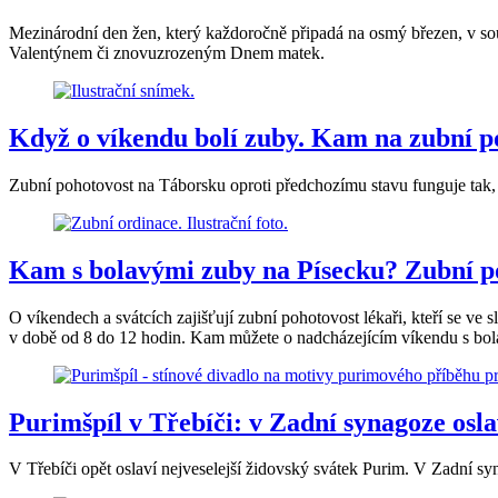
Mezinárodní den žen, který každoročně připadá na osmý březen, v sou
Valentýnem či znovuzrozeným Dnem matek.
Když o víkendu bolí zuby. Kam na zubní p
Zubní pohotovost na Táborsku oproti předchozímu stavu funguje tak, 
Kam s bolavými zuby na Písecku? Zubní p
O víkendech a svátcích zajišťují zubní pohotovost lékaři, kteří se ve 
v době od 8 do 12 hodin. Kam můžete o nadcházejícím víkendu s bo
Purimšpíl v Třebíči: v Zadní synagoze osla
V Třebíči opět oslaví nejveselejší židovský svátek Purim. V Zadní s