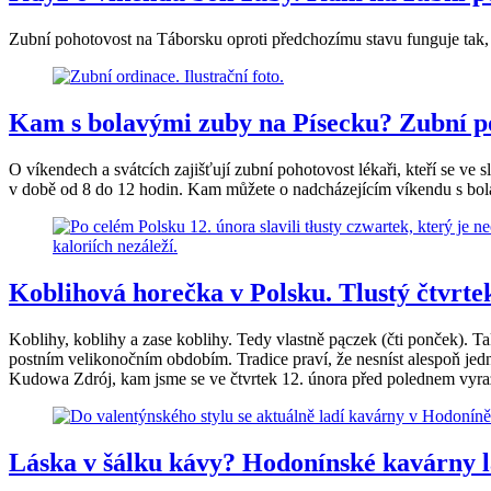
Zubní pohotovost na Táborsku oproti předchozímu stavu funguje tak, 
Kam s bolavými zuby na Písecku? Zubní p
O víkendech a svátcích zajišťují zubní pohotovost lékaři, kteří se ve 
v době od 8 do 12 hodin. Kam můžete o nadcházejícím víkendu s bo
Koblihová horečka v Polsku. Tlustý čtvrte
Koblihy, koblihy a zase koblihy. Tedy vlastně pączek (čti ponček). Tak
postním velikonočním obdobím. Tradice praví, že nesníst alespoň jedn
Kudowa Zdrój, kam jsme se ve čtvrtek 12. února před polednem vyraz
Láska v šálku kávy? Hodonínské kavárny la