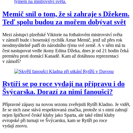
Memič snil o tom, že si zahraje s Džekem.
Teď spolu budou za mořem dobývat svět
Mezi zástupci plzeňské Viktorie na fotbalovém mistrovství světa
v zámoří bude i bosenský rychlík Amar Memič, jenž už přes rok
neodmyslitelně patří do národního týmu své země. A v něm má tu
čest nastupovat vedle ikony Edina Džeka, dnes je od 21 hodin čeká
premiéra proti domácí Kanadě. Kam až dotáhnou reprezentaci
v zámoří?
Rytíři se po roce vydají na přípravu i do
Švýcarska. Dorazí za nimi fanoušci?
Přípravné zápasy na novou sezonu zveřejnili Rytíři Kladno. Je vidět,
že se nich zase stává respektovaná značka, protože si s nimi zahrají
nejen špičkové české kluby jako Sparta, ale také elitní kluby
evropské při turnaji ve Švýcarsku, kam se Rytíři po roce
vydají znovu.