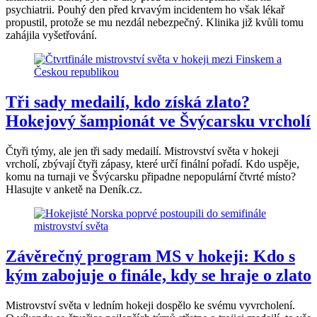
psychiatrii. Pouhý den před krvavým incidentem ho však lékař
propustil, protože se mu nezdál nebezpečný. Klinika již kvůli tomu
zahájila vyšetřování.
Tři sady medailí, kdo získá zlato?
Hokejový šampionát ve Švýcarsku vrcholí
Čtyři týmy, ale jen tři sady medailí. Mistrovství světa v hokeji
vrcholí, zbývají čtyři zápasy, které určí finální pořadí. Kdo uspěje,
komu na turnaji ve Švýcarsku připadne nepopulární čtvrté místo?
Hlasujte v anketě na Deník.cz.
Závěrečný program MS v hokeji: Kdo s
kým zabojuje o finále, kdy se hraje o zlato
Mistrovství světa v ledním hokeji dospělo ke svému vyvrcholení.