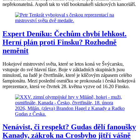
nepřekonatelná. Aspoň tak to vidí bookmakeři sázkových kanceláří.
Expert Deníku: Čechům chybí lehkost.
Herní plán proti Finsku? Rozhodně
neměnit
Hokejové mistrovství světa, které se letos koná ve Švýcarsku,
vstupuje do své hlavní fáze. Boje v základních skupinách jsou
minulostí, na řadě je čtvrtfinále, které je klíčovým zápasem celého
šampionátu. Mezi poslední osmičku se prokousala i česká hokejová
reprezentace, která ve čtvrtek 28. května vyzve od 16.20 Finsko.
Nenávist, či respekt? Gudas dělí fanoušky
Kanady, zákrok na Crosbyho jitří vášně