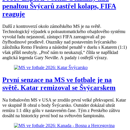
penaltou Švýcarů zastřel kolaps, FIFA
reaguje
Další z kontroverzí okolo zámořského MS je na světě.
Technologický výpadek u poloautomatického ofsajdového systému
vyvolal řadu nejasností, zástupci FIFA zareagovali až po
čtyřhodinové prodlevě. Otazníky nad postavením švýcarského
záložníka Remo Fleulera a následné penaltě v duelu s Katarem (1:1)
však příliš neubyly. „Proč nám to neukazují,“ čílila se například
anglická legenda Gary Neville. A padaly i ostřejší výrazy.
První senzace na MS ve fotbale je na
světě. Katar remizoval se Švýcarskem
Na fotbalovém MS v USA se zrodilo první velké překvapení. Katar
ve skupině B obral o body Švýcarsko. Outsider dokázal uhrát
remízu 1:1 díky gólu v nastaveném čase. Tým z Perského zálivu
dosáhl na historicky první bod na světovém šampionátu.