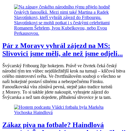
Pár z Moravy vyhrál zájezd na MS:
Slivovici jsme měli, ale než jsme odjeli...
Švýcarský Fribourg žije hokejem. Právě ve čtvrtek čeká český
národní tým ten vůbec nejdůležitější krok na turnaji – klíčová bitva
celého mistrovství světa. Ve čtvrtfinálovém souboji o všechno se
naši hokejisté postaví silnému a nebezpečnému Finsku.
Fanouškovská víra zůstává pevná, stejně jako tradice turistů
z Moravy. To si takhle jdete nakoupit, vyhrajete zájezd do
Švýcarska a než tam dojedete, přibalená slivovice je ta tam.
Zákaz piva na fotbale? Haindlová