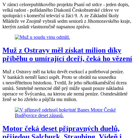
V rámci celorepublikového projektu Psaní od srdce - jeden dopis,
velká radost - pořádaného Diakonií Českobratrské církve ve
spolupráci s komerční televizí si žáci 9. A ze Základní školy
Mládeže ve Znojmě vybrali sedm seniorů z Jihomoravského kraje,
kterým zaslali vlastnoručně napsanou zprávu.
Muž z Ostravy měl získat milion díky
příběhu o umírající dceři, čeká ho vězení
Muž z Ostravy měl na krku devět exekucí a potřeboval peníze.
V bankách neměl šanci uspět. Proto se obrátil na sousedku
s neuvěřitelnou historkou. Tvrdil, že jeho několikaměsíční dcera
umírá. Smrtelně nemocné dítě prý může spasit pouze nákladná
operace ve Švýcarsku, na kterou ale nemá peníze. Osmdesátileté
ženě se ho zželelo a půjčila mu milion.
Motor čeká deset přípravných duelů,
přijedou Salcburk, Straubing, Vídeň i