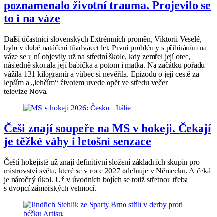
poznamenalo životní trauma. Projevilo se
to i na váze
Další účastnici slovenských Extrémních proměn, Viktorii Veselé,
bylo v době natáčení třiadvacet let. První problémy s přibíráním na
váze se u ní objevily už na střední škole, kdy zemřel její otec,
následně skonala její babička a potom i matka. Na začátku pořadu
vážila 131 kilogramů a vůbec si nevěřila. Epizodu o její cestě za
lepším a „lehčím“ životem uvede opět ve středu večer
televize Nova.
Češi znají soupeře na MS v hokeji. Čekají
je těžké váhy i letošní senzace
Čeští hokejisté už znají definitivní složení základních skupin pro
mistrovství světa, které se v roce 2027 odehraje v Německu. A čeká
je náročný úkol. Už v úvodních bojích se totiž střetnou třeba
s dvojicí zámořských velmocí.