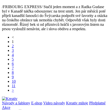
/FRIBOURG EXPRESS/ Stačil jeden moment a z Radka Gudase
byl v Kanadě takřka odsouzenec na trest smrti. Jen pár měsíců poté
přijeli kanadští fanoušci do Švýcarska podpořit své favority a otázka
na českého obránce tak nemohla chybět. Odpovědi však byly dosti
různorodé. Řízný bek si od příznivců hráčů s javorovým listem na
prsou vysloužil nenávist, ale i slova obdivu a respektu.
<
1
2
3
4
5
6
7
8
9
10
11
>
Návody a šablony
E-shop
Video návody
Kreativ miluje
Předplatné
Akce