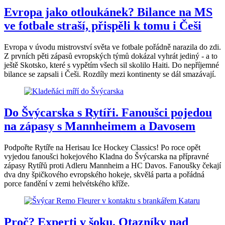
Evropa jako otloukánek? Bilance na MS
ve fotbale straší, přispěli k tomu i Češi
Evropa v úvodu mistrovství světa ve fotbale pořádně narazila do zdi.
Z prvních pěti zápasů evropských týmů dokázal vyhrát jediný - a to
ještě Skotsko, které s vypětím všech sil skolilo Haiti. Do nepříjemné
bilance se zapsali i Češi. Rozdíly mezi kontinenty se dál smazávají.
Do Švýcarska s Rytíři. Fanoušci pojedou
na zápasy s Mannheimem a Davosem
Podpořte Rytíře na Herisau Ice Hockey Classics! Po roce opět
vyjedou fanoušci hokejového Kladna do Švýcarska na přípravné
zápasy Rytířů proti Adleru Mannheim a HC Davos. Fanoušky čekají
dva dny špičkového evropského hokeje, skvělá parta a pořádná
porce fandění v zemi helvétského kříže.
Proč? Experti v šoku. Otazníky nad