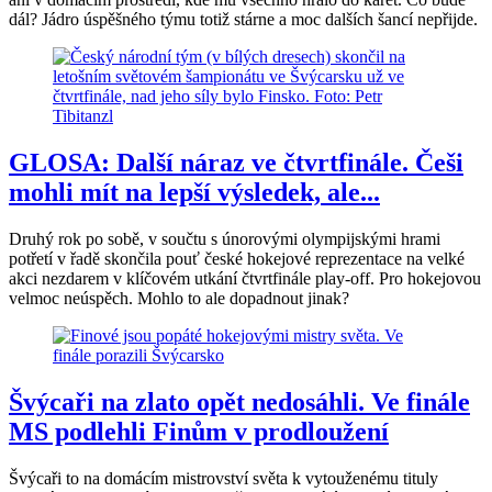
dál? Jádro úspěšného týmu totiž stárne a moc dalších šancí nepřijde.
GLOSA: Další náraz ve čtvrtfinále. Češi
mohli mít na lepší výsledek, ale...
Druhý rok po sobě, v součtu s únorovými olympijskými hrami
potřetí v řadě skončila pouť české hokejové reprezentace na velké
akci nezdarem v klíčovém utkání čtvrtfinále play-off. Pro hokejovou
velmoc neúspěch. Mohlo to ale dopadnout jinak?
Švýcaři na zlato opět nedosáhli. Ve finále
MS podlehli Finům v prodloužení
Švýcaři to na domácím mistrovství světa k vytouženému tituly