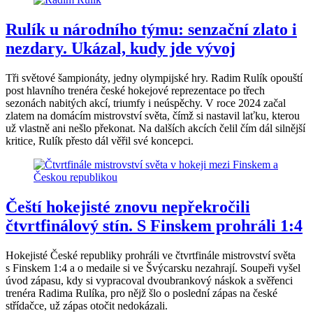
Rulík u národního týmu: senzační zlato i
nezdary. Ukázal, kudy jde vývoj
Tři světové šampionáty, jedny olympijské hry. Radim Rulík opouští
post hlavního trenéra české hokejové reprezentace po třech
sezonách nabitých akcí, triumfy i neúspěchy. V roce 2024 začal
zlatem na domácím mistrovství světa, čímž si nastavil laťku, kterou
už vlastně ani nešlo překonat. Na dalších akcích čelil čím dál silnější
kritice, Rulík přesto dál věřil své koncepci.
Čeští hokejisté znovu nepřekročili
čtvrtfinálový stín. S Finskem prohráli 1:4
Hokejisté České republiky prohráli ve čtvrtfinále mistrovství světa
s Finskem 1:4 a o medaile si ve Švýcarsku nezahrají. Soupeři vyšel
úvod zápasu, kdy si vypracoval dvoubrankový náskok a svěřenci
trenéra Radima Rulíka, pro nějž šlo o poslední zápas na české
střídačce, už zápas otočit nedokázali.