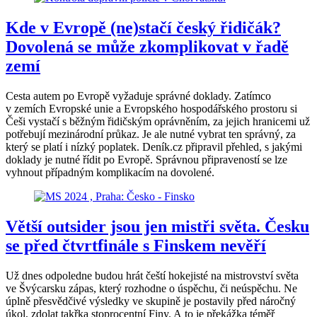
Kde v Evropě (ne)stačí český řidičák?
Dovolená se může zkomplikovat v řadě
zemí
Cesta autem po Evropě vyžaduje správné doklady. Zatímco
v zemích Evropské unie a Evropského hospodářského prostoru si
Češi vystačí s běžným řidičským oprávněním, za jejich hranicemi už
potřebují mezinárodní průkaz. Je ale nutné vybrat ten správný, za
který se platí i nízký poplatek. Deník.cz připravil přehled, s jakými
doklady je nutné řídit po Evropě. Správnou připraveností se lze
vyhnout případným komplikacím na dovolené.
Větší outsider jsou jen mistři světa. Česku
se před čtvrtfinále s Finskem nevěří
Už dnes odpoledne budou hrát čeští hokejisté na mistrovství světa
ve Švýcarsku zápas, který rozhodne o úspěchu, či neúspěchu. Ne
úplně přesvědčivé výsledky ve skupině je postavily před náročný
úkol, zdolat takřka stoprocentní Finy. A to je překážka téměř