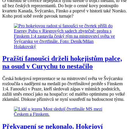
O víkendu se čtveřice nejlepších týmů střetne o trojici medailí, to vše
už bez českých reprezentantů. Do boje o cenné kovy postoupilo
kvarteto Kanada, Švýcarsko, Finsko a poprvé v historii také Norsko.
Koho proti sobě svede pavouk turnaje?
Pražští fanoušci drželi hokejistům palce,
na osud v Curychu to nestačilo
Česká hokejová reprezentace se na mistrovství světa ve Švýcarsku
rozloučila s nadějemi na medaili po čtvrtfinálové prohře s Finskem
1:4. Fanoušci v Praze, kteří sledovali zápas v místních podnicích,
zažili směs emocí jako na houpačce: od malého optimismu po velké
zklamání. Diskuse příznivců se nyní soustředí na budoucnost týmu.
Překvapení se nekonalo. Hokejoví