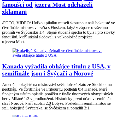
fanoušci od jezera Most odcházeli
zklamaní
/FOTO, VIDEO/ Hořkou pilulku museli skousnout naši hokejisté ve
čtvrtfinále mistrovství světa s Finskem, když v zápase o všechno
prohráli ve Švýcarsku 1:4. Stejně studená sprcha to byla i pro stovky
fanoušků, kteří utkání sledovali z velkoplošné projekce
u jezera Most.
Kanada vyřadila obhájce titulu z USA, v
semifinále jsou i Švýcaři a Norové
Američtí hokejisté na mistrovství světa loňské zlato ze Stockholmu
neobhájí. Ve čtvrtfinále ve Fribourgu podlehli 0:4 Kanadě, která
Spojeným státům oplatila porážku z finále únorových olympijských
her v Miláně 1:2 v prodloužení. Historicky první účast v semifinále
slaví Norové, kteří zdolali 2:0 Lotyše. Posledním semifinalistou se
stali hokejisté Švýcarska, se Švédskem si poradili 3:1.