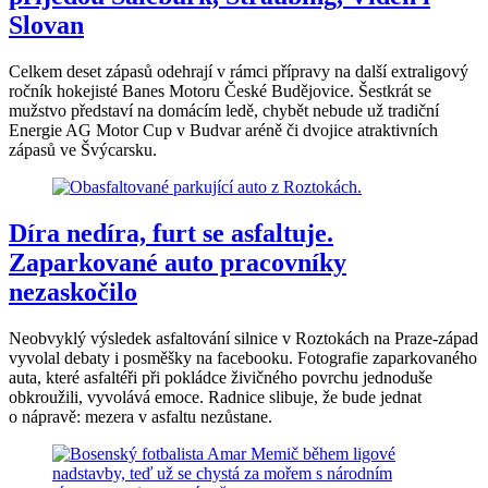
Slovan
Celkem deset zápasů odehrají v rámci přípravy na další extraligový
ročník hokejisté Banes Motoru České Budějovice. Šestkrát se
mužstvo představí na domácím ledě, chybět nebude už tradiční
Energie AG Motor Cup v Budvar aréně či dvojice atraktivních
zápasů ve Švýcarsku.
Díra nedíra, furt se asfaltuje.
Zaparkované auto pracovníky
nezaskočilo
Neobvyklý výsledek asfaltování silnice v Roztokách na Praze-západ
vyvolal debaty i posměšky na facebooku. Fotografie zaparkovaného
auta, které asfaltéři při pokládce živičného povrchu jednoduše
obkroužili, vyvolává emoce. Radnice slibuje, že bude jednat
o nápravě: mezera v asfaltu nezůstane.