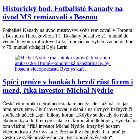
Historický bod. Fotbalisté Kanady na
úvod MS remizovali s Bosnou
Fotbalisté Kanady na úvod mistrovství světa remizovali v Torontu
s Bosnou a Hercegovinou 1:1. Bosňany poslal ve 21. minutě do
vedení hlavou z rohu Jovo Lukič, domácímu výběru zachránil bod
v 78. minutě střídající Cyle Larin.
Spící peníze v bankách brzdí růst firem i
mezd, říká investor Michal Nýdrle
Česká ekonomika netrpí nedostatkem peněz, ale sráží nás to, jak
nimi pracujeme. Chuť investovat je slabá a na různých běžných či
spořicích účtech „spí“ biliony korun. „Kdyby se dostaly do reálné
ekonomiky a do firem přes akcie či korporátní dluhopisy, vydělají na
tom všichni,“ říká investor Michal Nýdrle, který byl hostem
videopodcastu Byznys kafe. Prozradil v něm třeba i to, proč je
Česko ve světě považováno za „Bitcoinové Švýcarsko“.