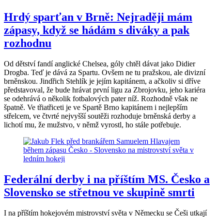
Hrdý sparťan v Brně: Nejraději mám
zápasy, když se hádám s diváky a pak
rozhodnu
Od dětství fandí anglické Chelsea, góly chtěl dávat jako Didier
Drogba. Teď je dává za Spartu. Ovšem ne tu pražskou, ale divizní
brněnskou. Jindřich Stehlík je jejím kapitánem, a ačkoliv si dříve
představoval, že bude hrávat první ligu za Zbrojovku, jeho kariéra
se odehrává o několik fotbalových pater níž. Rozhodně však ne
špatně. Ve třiatřiceti je ve Spartě Brno kapitánem i nejlepším
střelcem, ve čtvrté nejvyšší soutěži rozhoduje brněnská derby a
lichotí mu, že mužstvo, v němž vyrostl, ho stále potřebuje.
Federální derby i na příštím MS. Česko a
Slovensko se střetnou ve skupině smrti
I na příštím hokejovém mistrovství světa v Německu se Češi utkají