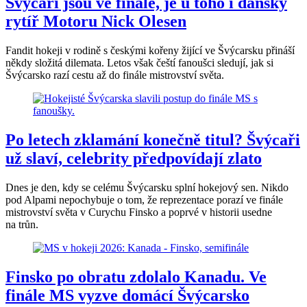
Švýcaři jsou ve finále, je u toho i dánský
rytíř Motoru Nick Olesen
Fandit hokeji v rodině s českými kořeny žijící ve Švýcarsku přináší
někdy složitá dilemata. Letos však čeští fanoušci sledují, jak si
Švýcarsko razí cestu až do finále mistrovství světa.
Po letech zklamání konečně titul? Švýcaři
už slaví, celebrity předpovídají zlato
Dnes je den, kdy se celému Švýcarsku splní hokejový sen. Nikdo
pod Alpami nepochybuje o tom, že reprezentace porazí ve finále
mistrovství světa v Curychu Finsko a poprvé v historii usedne
na trůn.
Finsko po obratu zdolalo Kanadu. Ve
finále MS vyzve domácí Švýcarsko