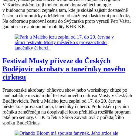
V Karlovarském kraji mohou nové dopravní technologie
v budoucnu pomoci zejména tam, kde je složité zajistit dostatečně
častou a ekonomicky udržitelnou obslužnost klasickými prostředky.
Na odbornou pracovní cestu do Švýcarska proto vyrazil Petr Vašta,
garant sekce autonomní mobility KHK KK.
Festival Mosty přiveze do Českých
Budějovic akrobaty a tanečníky nového
cirkusu
Francouzské akrobaty, ohňovou show nebo workshopy chůze po
laně nabídne mezinárodní festival nového cirkusu Mosty v Českých
Budějovicích. Park u Malého jezu zaplní od 17. do 20. června
městečko s provazochodci, tanečníky či herci. Po loňském prvním
ročníku zaměřeném na dospívající letos přehlídka rozšířila program
také pro seniory. ČTK to řekla Šárka Zavadilová z pořádajícího
spolku BudeCirkus.