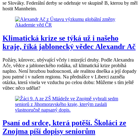
se Slováky. Federální derby se odehraje ve skupině B, kterou by měl
hostit Mannheim.
Klimatická krize se týká už i našeho
kraje, říká jablonecký vědec Alexandr Ač
Požáry, kůrovec, ubývající včely i mizející druhy. Podle Alexandra
Ače, vědce a jabloneckého rodáka, už klimatická krize probíhá
naplno. Není hrozbou budoucnosti, ale realitou dneška a její dopady
jsou patrné i v našem regionu. Na přednášce v Liberci zazněla
otázka, která visela ve vzduchu po celou dobu: Můžeme s tím ještě
vůbec něco udělat?
Psaní od srdce, která potěší. Školáci ze
Znojma píší dopisy seniorům