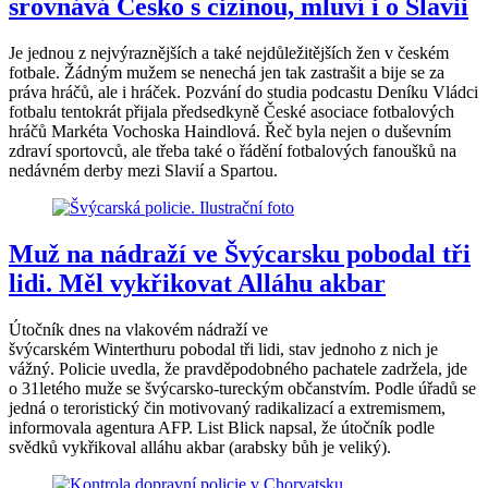
srovnává Česko s cizinou, mluví i o Slavii
Je jednou z nejvýraznějších a také nejdůležitějších žen v českém
fotbale. Žádným mužem se nenechá jen tak zastrašit a bije se za
práva hráčů, ale i hráček. Pozvání do studia podcastu Deníku Vládci
fotbalu tentokrát přijala předsedkyně České asociace fotbalových
hráčů Markéta Vochoska Haindlová. Řeč byla nejen o duševním
zdraví sportovců, ale třeba také o řádění fotbalových fanoušků na
nedávném derby mezi Slavií a Spartou.
Muž na nádraží ve Švýcarsku pobodal tři
lidi. Měl vykřikovat Alláhu akbar
Útočník dnes na vlakovém nádraží ve
švýcarském Winterthuru pobodal tři lidi, stav jednoho z nich je
vážný. Policie uvedla, že pravděpodobného pachatele zadržela, jde
o 31letého muže se švýcarsko-tureckým občanstvím. Podle úřadů se
jedná o teroristický čin motivovaný radikalizací a extremismem,
informovala agentura AFP. List Blick napsal, že útočník podle
svědků vykřikoval alláhu akbar (arabsky bůh je veliký).