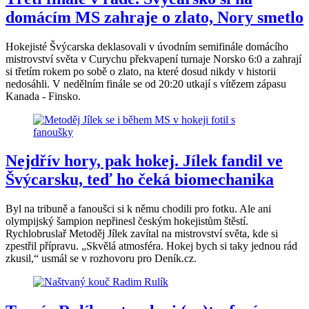
domácím MS zahraje o zlato, Nory smetlo
Hokejisté Švýcarska deklasovali v úvodním semifinále domácího
mistrovství světa v Curychu překvapení turnaje Norsko 6:0 a zahrají
si třetím rokem po sobě o zlato, na které dosud nikdy v historii
nedosáhli. V nedělním finále se od 20:20 utkají s vítězem zápasu
Kanada - Finsko.
Nejdřív hory, pak hokej. Jílek fandil ve
Švýcarsku, teď ho čeká biomechanika
Byl na tribuně a fanoušci si k němu chodili pro fotku. Ale ani
olympijský šampion nepřinesl českým hokejistům štěstí.
Rychlobruslař Metoděj Jílek zavítal na mistrovství světa, kde si
zpestřil přípravu. „Skvělá atmosféra. Hokej bych si taky jednou rád
zkusil,“ usmál se v rozhovoru pro Deník.cz.