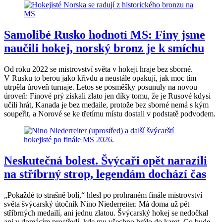
Samolibé Rusko hodnotí MS: Finy jsme
naučili hokej, norský bronz je k smíchu
Od roku 2022 se mistrovství světa v hokeji hraje bez sborné.
V Rusku to berou jako křivdu a neustále opakují, jak moc tím
utrpěla úroveň turnaje. Letos se posměšky posunuly na novou
úroveň: Finové prý získali zlato jen díky tomu, že je Rusové kdysi
učili hrát, Kanada je bez medaile, protože bez sborné nemá s kým
soupeřit, a Norové se ke třetímu místu dostali v podstatě podvodem.
Neskutečná bolest. Švýcaři opět narazili
na stříbrný strop, legendám dochází čas
„Pokaždé to strašně bolí,“ hlesl po prohraném finále mistrovství
světa švýcarský útočník Nino Niederreiter. Má doma už pět
stříbrných medailí, ani jednu zlatou. Švýcarský hokej se nedočkal
ani v domácím prostředí, kde mu všechno hrálo do karet. Co bude