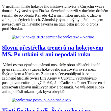
V nedělním finále hokejového mistrovství světa v Curychu vyzve
domácí Švýcarsko tým Finska. Seveřané porazili v dnešním druhém
semifinále po obratu Kanadu 4:2 a mají jistou medaili, o zlato si
zahrají po čtyřech letech. Zámořský tým, který byl před turnajem
považovaný za hlavního favorita na titul, čeká jen boj o bronz
proti Norsku.
Slovní přestřelka trenérů na hokejovém
MS. Po utkání si ani nepodali ruku
Velmi ostrou výměnou názorů mezi šéfy obou střídaček končil
první semifinálový zápas hokejového mistrovství světa mezi
Švýcarskem a Norskem. Zatímco si červenobílými barvami
zaplněné hlediště Swiss Life Areny v Curychu vychutnávalo
postupovou euforii po výhře 6:0, Jan Cadieux a Petter Thoresen si
adresovali záplavu urážlivých slov a posunků. Ve výsledku si pak
ani nepotřásli rukama, jak bývá obvyklé.
Třetí finále v řadě. Švýcarsko si na