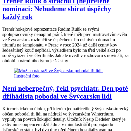
Trenér Rulík o strachu i (ne)trefené
nominaci: Nebudeme sbírat úspěchy
každý rok
Trenér hokejové reprezentace Radim Rulík se svými
spolupracovníky nenaplnil přání, které měli před mistrovstvím světa
ve Švýcarsku - rozloučit se úspěchem. Po oslnivém domácím
triumfu na šampionátu v Praze v roce 2024 už další cenný kov
šedesátiletý kouč nepřidal, výsledkem bylo na třetí velké akci po
sobě vyřazení ve čtvrtfinále. Jak ale uvedl v rozhovoru s novináři, za
období u národního týmu je šťastný.
Není nebezpečný, řekl psychiatr. Den poté
džihádista pobodal ve Švýcarsku lidi
K teroristickému útoku, při kterém jednatřicetiletý švýcarsko-turecký
občan pobodal tři lidi na nádraží ve švýcarském Winterthuru,
vypluly na povrch šokující detaily. Útočník Nesip Dedeler, který je
aktivním stoupencem džihádu a v minulosti šířil propagandu
Islámského státu, byl dva dny před činem hospitalizován na