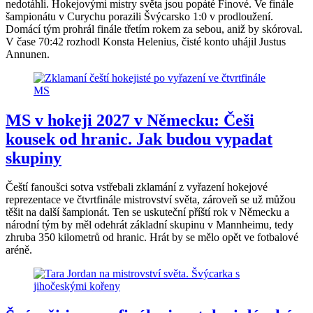
nedotáhli. Hokejovými mistry světa jsou popáté Finové. Ve finále
šampionátu v Curychu porazili Švýcarsko 1:0 v prodloužení.
Domácí tým prohrál finále třetím rokem za sebou, aniž by skóroval.
V čase 70:42 rozhodl Konsta Helenius, čisté konto uhájil Justus
Annunen.
MS v hokeji 2027 v Německu: Češi
kousek od hranic. Jak budou vypadat
skupiny
Čeští fanoušci sotva vstřebali zklamání z vyřazení hokejové
reprezentace ve čtvrtfinále mistrovství světa, zároveň se už můžou
těšit na další šampionát. Ten se uskuteční příští rok v Německu a
národní tým by měl odehrát základní skupinu v Mannheimu, tedy
zhruba 350 kilometrů od hranic. Hrát by se mělo opět ve fotbalové
aréně.