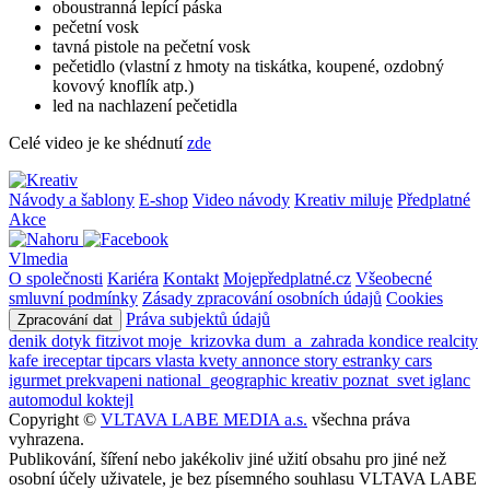
oboustranná lepící páska
pečetní vosk
tavná pistole na pečetní vosk
pečetidlo (vlastní z hmoty na tiskátka, koupené, ozdobný
kovový knoflík atp.)
led na nachlazení pečetidla
Celé video je ke shédnutí
zde
Návody a šablony
E-shop
Video návody
Kreativ miluje
Předplatné
Akce
Vlmedia
O společnosti
Kariéra
Kontakt
Mojepředplatné.cz
Všeobecné
smluvní podmínky
Zásady zpracování osobních údajů
Cookies
Práva subjektů údajů
Zpracování dat
denik
dotyk
fitzivot
moje_krizovka
dum_a_zahrada
kondice
realcity
kafe
ireceptar
tipcars
vlasta
kvety
annonce
story
estranky
cars
igurmet
prekvapeni
national_geographic
kreativ
poznat_svet
iglanc
automodul
koktejl
Copyright ©
VLTAVA LABE MEDIA a.s.
všechna práva
vyhrazena.
Publikování, šíření nebo jakékoliv jiné užití obsahu pro jiné než
osobní účely uživatele, je bez písemného souhlasu VLTAVA LABE