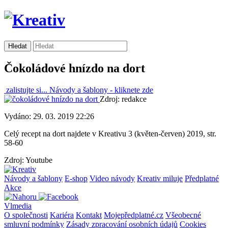
Čokoládové hnízdo na dort
zalistujte si...
Návody a šablony -
kliknete zde
Zdroj: redakce
Vydáno: 29. 03. 2019 22:26
Celý recept na dort najdete v Kreativu 3 (květen-červen) 2019, str.
58-60
Zdroj: Youtube
Návody a šablony
E-shop
Video návody
Kreativ miluje
Předplatné
Akce
Vlmedia
O společnosti
Kariéra
Kontakt
Mojepředplatné.cz
Všeobecné
smluvní podmínky
Zásady zpracování osobních údajů
Cookies