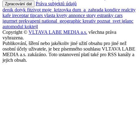
Práva subjektů údajů
Zpracování dat
denik
dotyk
fitzivot
moje_krizovka
dum_a_zahrada
kondice
realcity
kafe
ireceptar
tipcars
vlasta
kvety
annonce
story
estranky
cars
igurmet
prekvapeni
national_geographic
kreativ
poznat_svet
iglanc
automodul
koktejl
Copyright ©
VLTAVA LABE MEDIA a.s.
všechna práva
vyhrazena.
Publikování, šíření nebo jakékoliv jiné užití obsahu pro jiné než
osobní účely uživatele, je bez písemného souhlasu VLTAVA LABE
MEDIA a.s. zakázáno. Toto ustanovení platí také pro RSS kanály a
jejich obsah.