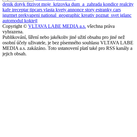
denik
dotyk
fitzivot
moje_krizovka
dum_a_zahrada
kondice
realcity
kafe
ireceptar
tipcars
vlasta
kvety
annonce
story
estranky
cars
igurmet
prekvapeni
national_geographic
kreativ
poznat_svet
iglanc
automodul
koktejl
Copyright ©
VLTAVA LABE MEDIA a.s.
všechna práva
vyhrazena.
Publikování, šíření nebo jakékoliv jiné užití obsahu pro jiné než
osobní účely uživatele, je bez písemného souhlasu VLTAVA LABE
MEDIA a.s. zakázáno. Toto ustanovení platí také pro RSS kanály a
jejich obsah.