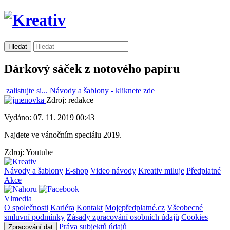
Dárkový sáček z notového papíru
zalistujte si...
Návody a šablony -
kliknete zde
Zdroj: redakce
Vydáno: 07. 11. 2019 00:43
Najdete ve vánočním speciálu 2019.
Zdroj: Youtube
Návody a šablony
E-shop
Video návody
Kreativ miluje
Předplatné
Akce
Vlmedia
O společnosti
Kariéra
Kontakt
Mojepředplatné.cz
Všeobecné
smluvní podmínky
Zásady zpracování osobních údajů
Cookies
Práva subjektů údajů
Zpracování dat