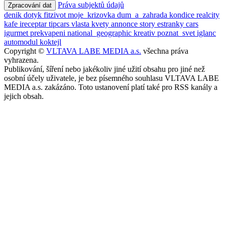
Práva subjektů údajů
Zpracování dat
denik
dotyk
fitzivot
moje_krizovka
dum_a_zahrada
kondice
realcity
kafe
ireceptar
tipcars
vlasta
kvety
annonce
story
estranky
cars
igurmet
prekvapeni
national_geographic
kreativ
poznat_svet
iglanc
automodul
koktejl
Copyright ©
VLTAVA LABE MEDIA a.s.
všechna práva
vyhrazena.
Publikování, šíření nebo jakékoliv jiné užití obsahu pro jiné než
osobní účely uživatele, je bez písemného souhlasu VLTAVA LABE
MEDIA a.s. zakázáno. Toto ustanovení platí také pro RSS kanály a
jejich obsah.