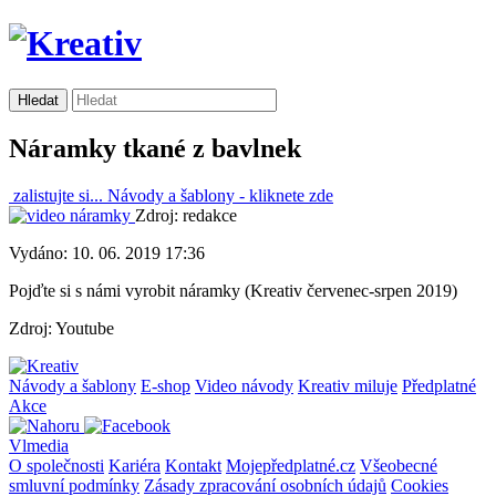
Náramky tkané z bavlnek
zalistujte si...
Návody a šablony -
kliknete zde
Zdroj: redakce
Vydáno: 10. 06. 2019 17:36
Pojďte si s námi vyrobit náramky (Kreativ červenec-srpen 2019)
Zdroj: Youtube
Návody a šablony
E-shop
Video návody
Kreativ miluje
Předplatné
Akce
Vlmedia
O společnosti
Kariéra
Kontakt
Mojepředplatné.cz
Všeobecné
smluvní podmínky
Zásady zpracování osobních údajů
Cookies