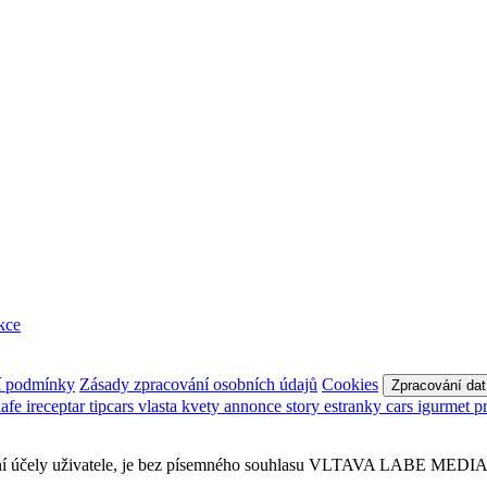
kce
í podmínky
Zásady zpracování osobních údajů
Cookies
Zpracování dat
kafe
ireceptar
tipcars
vlasta
kvety
annonce
story
estranky
cars
igurmet
p
sobní účely uživatele, je bez písemného souhlasu VLTAVA LABE MEDIA a.