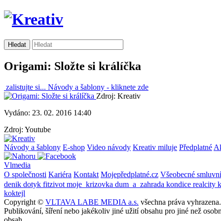
Origami: Složte si králíčka
zalistujte si...
Návody a šablony -
kliknete zde
Zdroj: Kreativ
Vydáno: 23. 02. 2016 14:40
Zdroj: Youtube
Návody a šablony
E-shop
Video návody
Kreativ miluje
Předplatné
A
Vlmedia
O společnosti
Kariéra
Kontakt
Mojepředplatné.cz
Všeobecné smluvn
denik
dotyk
fitzivot
moje_krizovka
dum_a_zahrada
kondice
realcity
koktejl
Copyright ©
VLTAVA LABE MEDIA a.s.
všechna práva vyhrazena.
Publikování, šíření nebo jakékoliv jiné užití obsahu pro jiné než o
obsah.