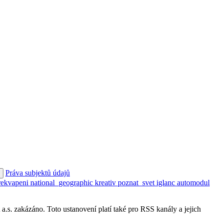
Práva subjektů údajů
rekvapeni
national_geographic
kreativ
poznat_svet
iglanc
automodul
s. zakázáno. Toto ustanovení platí také pro RSS kanály a jejich