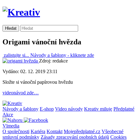
Origami vánoční hvězda
zalistujte si...
Návody a šablony -
kliknete zde
Zdroj: redakce
Vydáno: 02. 12. 2019 23:11
Složte si vánoční papírovou hvězdu
videonávod zde…
Návody a šablony
E-shop
Video návody
Kreativ miluje
Předplatné
Akce
Vlmedia
O společnosti
Kariéra
Kontakt
Mojepředplatné.cz
Všeobecné
smluvní podmínky
Zásady zpracování osobních údajů
Cookies